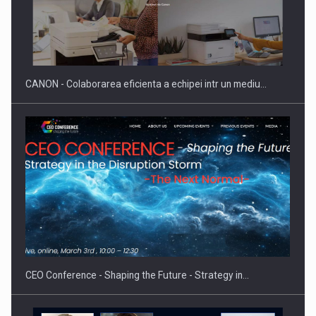
SYCLEF isi consolideaza prezenta in Romania printr-o a
doua…
CANON - Colaborarea eficienta a echipei intr un mediu…
Fondul de investitii BoldMind si echipa de management a…
CEO Conference - Shaping the Future - Strategy in…