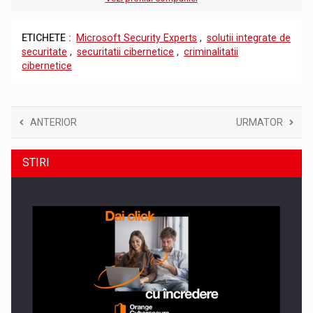
ETICHETE :
Microsoft Security Experts
,
solutii integrate de
securitate
,
securitatii cibernetice
,
criminalitatii
cibernetice
ANTERIOR
URMATOR
STIRI