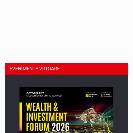
Dinu Bumbacea revine in PwC Romania ca Partener si…
EVENIMENTE VIITOARE
Comunicat de presa: Joburile part-time reincep sa intre pe…