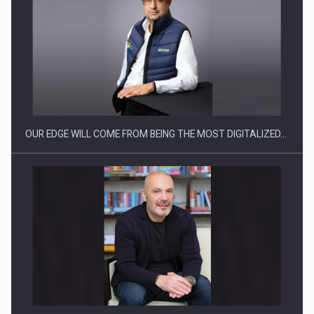
Ce nu stiu Directorii de HR despre performanta echipelor…
OUR EDGE WILL COME FROM BEING THE MOST DIGITALIZED…
Cum invatam sa spunem nu intr-o cultura care pedepseste…