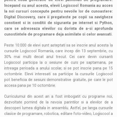
Incepand cu anul acesta, elevii Logiscool Romania au acces
la noi cursuri concepute pentru nevoile lor de cunoastere:
Digital Discovery, care ii pregateste pe copii sa navigheze
constient si in conditii de siguranta pe internet si Python,
care se adreseaza elevilor cu dorinta de a-si aprofunda
cunostintele de programare deja asimilate si celor avansati.
Peste 10.000 de elevi sunt asteptati sa se inscrie anul acesta la
cursurile Logiscool Romania, care incep din 13 septembrie, cu
30% mai multi decat anul trecut. Cei care devin cursanti
Logiscool participa la o sesiune de curs pe saptamana, pe
intreaga perioada a anului scolar, si se pot inscrie pana pe 15
octombrie. Elevii interesati sa participe la cursurile Logiscool
pot beneficia de sesiuni demonstrative gratuite, pe care le pot
accesa pana pe 10 octombrie.
Curriculumul din acest an a fost imbogatit cu programe noi,
dezvoltate pornind de la nevoia parintilor si a elevilor de a
descoperi lumea digitala in ansamblu. Astfel, pe langa cursurile
clasice de programare, robotica, editare foto-video, Logiscool a