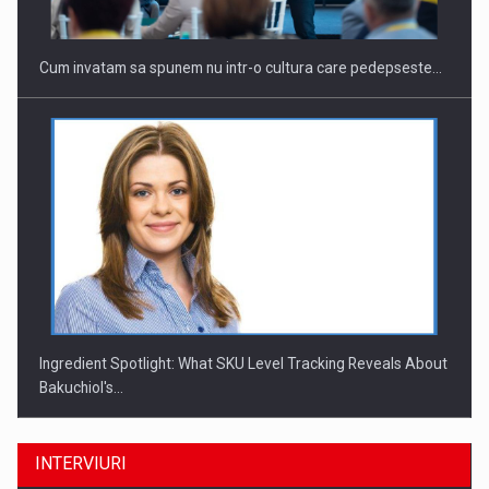
Cum invatam sa spunem nu intr-o cultura care pedepseste…
Ingredient Spotlight: What SKU Level Tracking Reveals About
Bakuchiol's…
INTERVIURI