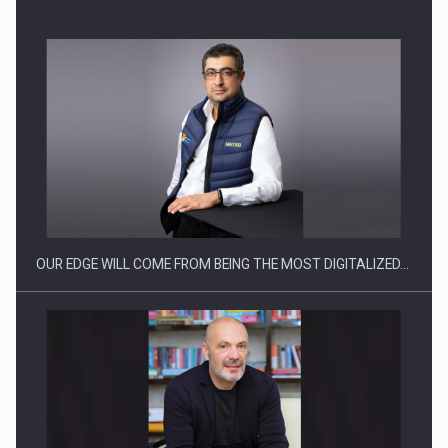
Producatorii si comerciantii care nu se supun noilor
reglementari…
OUR EDGE WILL COME FROM BEING THE MOST DIGITALIZED…