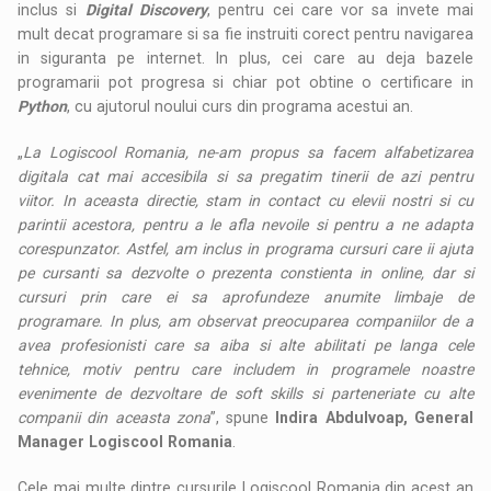
inclus si
Digital Discovery
, pentru cei care vor sa invete mai
mult decat programare si sa fie instruiti corect pentru navigarea
in siguranta pe internet. In plus, cei care au deja bazele
programarii pot progresa si chiar pot obtine o certificare in
Python
, cu ajutorul noului curs din programa acestui an.
„
La Logiscool Romania, ne-am propus sa facem alfabetizarea
digitala cat mai accesibila si sa pregatim tinerii de azi pentru
viitor. In aceasta directie, stam in contact cu elevii nostri si cu
parintii acestora, pentru a le afla nevoile si pentru a ne adapta
corespunzator. Astfel, am inclus in programa cursuri care ii ajuta
pe cursanti sa dezvolte o prezenta constienta in online, dar si
cursuri prin care ei sa aprofundeze anumite limbaje de
programare. In plus, am observat preocuparea companiilor de a
avea profesionisti care sa aiba si alte abilitati pe langa cele
tehnice, motiv pentru care includem in programele noastre
evenimente de dezvoltare de soft skills si parteneriate cu alte
companii din aceasta zona
”, spune
Indira Abdulvoap, General
Manager Logiscool Romania
.
Cele mai multe dintre cursurile Logiscool Romania din acest an