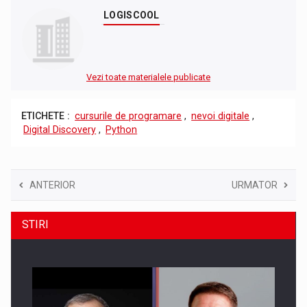
LOGISCOOL
Vezi toate materialele publicate
ETICHETE :
cursurile de programare
,
nevoi digitale
,
Digital Discovery
,
Python
ANTERIOR
URMATOR
STIRI