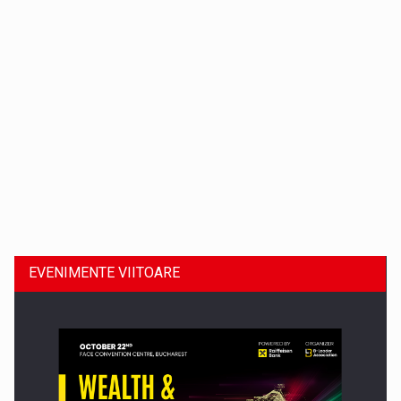
Dinu Bumbacea revine in PwC Romania ca Partener si…
EVENIMENTE VIITOARE