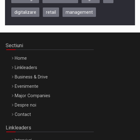
digitalizare
retail
management
Be Inspired. Make it Happen!, CLUJ, 9 Decembrie
Cluj-Napoca – 9 Dec 2026
Sectiuni
Home
Linkleaders
Business & Drive
Evenimente
Major Companies
Be Inspired. Make it Happen!, ARTEMIS LETO, ORADEA, 8
Despre noi
Octombrie
Contact
Oradea – 8 Oct 2026
Linkleaders