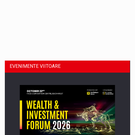
Dinu Bumbacea revine in PwC Romania ca Partener si…
EVENIMENTE VIITOARE
Comunicat de presa: Joburile part-time reincep sa intre pe…