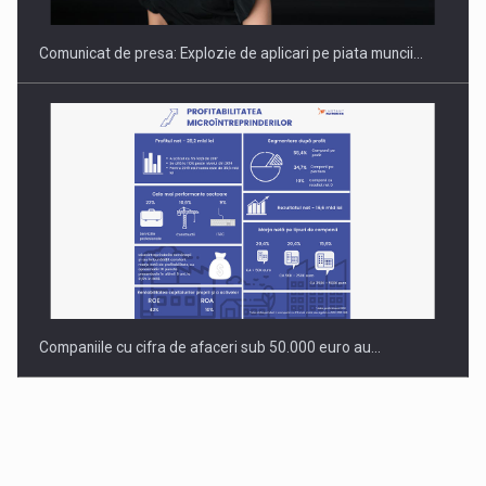
Comunicat de presa: Explozie de aplicari pe piata muncii…
Companiile cu cifra de afaceri sub 50.000 euro au…