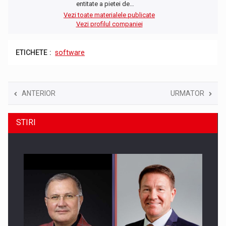
entitate a pietei de…
Vezi toate materialele publicate
Vezi profilul companiei
ETICHETE :
software
ANTERIOR
URMATOR
STIRI