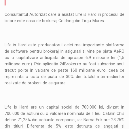
Consultantul Autorizat care a asistat Life is Hard in procesul de
listare este casa de brokeraj Goldring din Tirgu-Mures.
Life is Hard este producatorul celei mai importante platforme
de software pentru brokeraj in asigurari si vine pe piata AeRO
cu o capitalizare anticipata de aproape 6,9 milioane lei (1,5
milioane euro). Prin aplicatia 24Broker.ro au fost subscrise anul
trecut polite in valoare de peste 160 milioane euro, ceea ce
reprezinta o cota de piata de 30% din totalul intermedierilor
realizate de brokerii de asigurare.
Life is Hard are un capital social de 700.000 lei, divizat in
700.000 de actiuni cu o valoarea nominala de 1 leu. Catalin Chis
detine 71,25% din actiunile companiei, iar Barna Erik are 23,75%
din titluri. Diferenta de 5% este detinuta de angajati si