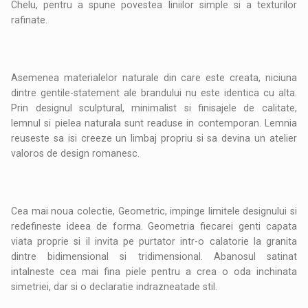
Chelu, pentru a spune povestea liniilor simple si a texturilor
rafinate.
Asemenea materialelor naturale din care este creata, niciuna
dintre gentile-statement ale brandului nu este identica cu alta.
Prin designul sculptural, minimalist si finisajele de calitate,
lemnul si pielea naturala sunt readuse in contemporan. Lemnia
reuseste sa isi creeze un limbaj propriu si sa devina un atelier
valoros de design romanesc.
Cea mai noua colectie, Geometric, impinge limitele designului si
redefineste ideea de forma. Geometria fiecarei genti capata
viata proprie si il invita pe purtator intr-o calatorie la granita
dintre bidimensional si tridimensional. Abanosul satinat
intalneste cea mai fina piele pentru a crea o oda inchinata
simetriei, dar si o declaratie indrazneatade stil.