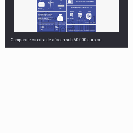
Companiile cu cifra de afaceri sub 50.000 euro au…
Dinu Bumbacea revine in PwC Romania ca Partener si…