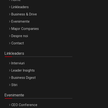
Linkleaders
Business & Drive
Evenimente
Major Companies
Be Inspired. Make it Happen!, ARTEMIS LETO, ORADEA, 8
Despre noi
Octombrie
Contact
Oradea – 8 Oct 2026
Linkleaders
Interviuri
Leader Insights
Business Digest
Stiri
Evenimente
CEO Conference