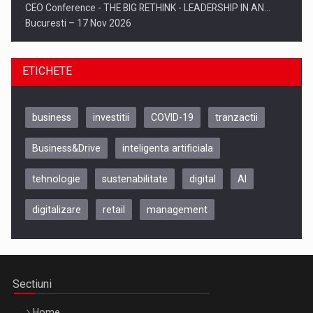
CEO Conference - THE BIG RETHINK - LEADERSHIP IN AN…
Bucuresti – 17 Nov 2026
ETICHETE
business
investitii
COVID-19
tranzactii
Business&Drive
inteligenta artificiala
tehnologie
sustenabilitate
digital
AI
digitalizare
retail
management
Be Inspired. Make it Happen!, CLUJ, 9 Decembrie
Cluj-Napoca – 9 Dec 2026
Sectiuni
Home