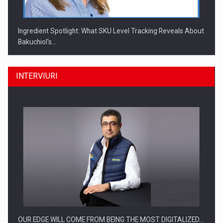
Ingredient Spotlight: What SKU Level Tracking Reveals About
Bakuchiol's…
INTERVIURI
Producatorii si comerciantii care nu se supun noilor
reglementari…
OUR EDGE WILL COME FROM BEING THE MOST DIGITALIZED…