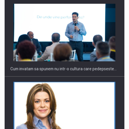
Webinar - Business Evolution-RETHINK STRATEGY-Finantare
Investitii Digitalizare
Cum invatam sa spunem nu intr-o cultura care pedepseste…