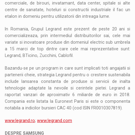
comerciale, de birouri, invatamant, data center, spitale si alte
centre de sanatate, hoteluri si constructii industriale il fac un
etalon in domeniu pentru utilizatorii din intreaga lume.
In Romania, Grupul Legrand este prezent de peste 20 ani si
comercializeaza, prin intermediul distribuitorilor sai, cele mai
variate si inovatoare produse din domeniul electric sub umbrela
a 15 marci de top dintre care cele mai reprezentative sunt:
Legrand, BTicino, Zucchini, Cablofil.
Bazandu-se pe un program in care sunt implicati toti angajatii si
partenerii cheie, strategia Legrand pentru o crestere sustenabila
include lansarea constanta de produse si servicii de inalta
tehnologie adaptate la nevoile si cerintele pietei. Legrand a
raportat vanzari de aproximativ 6 miliarde de euro in 2018.
Compania este listata la Euronext Paris si este o componenta
notabila a indicilor bursieri CAC 40 (cod ISIN FR0010307819).
www.legrand.ro
;
www.legrand.com
DESPRE SAMSUNG