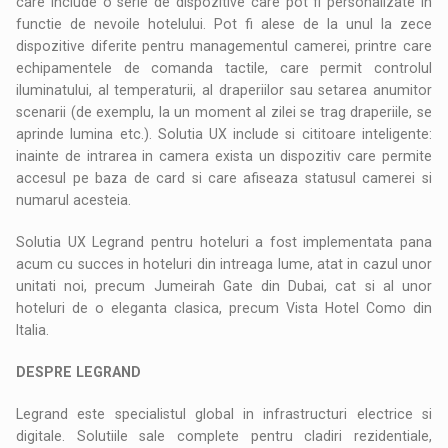
care include o serie de dispozitive care pot fi personalizate in
functie de nevoile hotelului. Pot fi alese de la unul la zece
dispozitive diferite pentru managementul camerei, printre care
echipamentele de comanda tactile, care permit controlul
iluminatului, al temperaturii, al draperiilor sau setarea anumitor
scenarii (de exemplu, la un moment al zilei se trag draperiile, se
aprinde lumina etc.). Solutia UX include si cititoare inteligente:
inainte de intrarea in camera exista un dispozitiv care permite
accesul pe baza de card si care afiseaza statusul camerei si
numarul acesteia.
Solutia UX Legrand pentru hoteluri a fost implementata pana
acum cu succes in hoteluri din intreaga lume, atat in cazul unor
unitati noi, precum Jumeirah Gate din Dubai, cat si al unor
hoteluri de o eleganta clasica, precum Vista Hotel Como din
Italia.
DESPRE LEGRAND
Legrand este specialistul global in infrastructuri electrice si
digitale. Solutiile sale complete pentru cladiri rezidentiale,