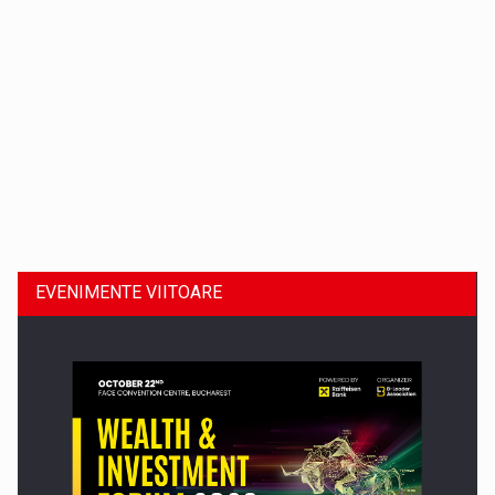
Dinu Bumbacea revine in PwC Romania ca Partener si…
EVENIMENTE VIITOARE