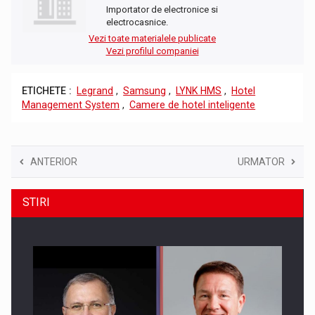
Importator de electronice si
electrocasnice.
Vezi toate materialele publicate
Vezi profilul companiei
ETICHETE :
Legrand
,
Samsung
,
LYNK HMS
,
Hotel
Management System
,
Camere de hotel inteligente
ANTERIOR
URMATOR
STIRI