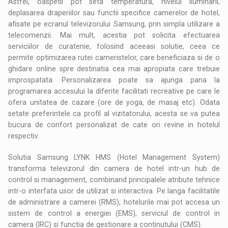
Astfel, oaspetii pot seta temperatura, nivelul iluminarii,
deplasarea draperiilor sau functii specifice camerelor de hotel,
afisate pe ecranul televizorului Samsung, prin simpla utilizare a
telecomenzii. Mai mult, acestia pot solicita efectuarea
serviciilor de curatenie, folosind aceeasi solutie, ceea ce
permite optimizarea rutei cameristelor, care beneficiaza si de o
ghidare online spre destinatia cea mai apropiata care trebuie
improspatata. Personalizarea poate sa ajunga pana la
programarea accesului la diferite facilitati recreative pe care le
ofera unitatea de cazare (ore de yoga, de masaj etc). Odata
setate preferintele ca profil al vizitatorului, acesta se va putea
bucura de confort personalizat de cate ori revine in hotelul
respectiv.
Solutia Samsung LYNK HMS (Hotel Management System)
transforma televizorul din camera de hotel intr-un hub de
control si management, combinand principalele atribute tehnice
intr-o interfata usor de utilizat si interactiva. Pe langa facilitatile
de administrare a camerei (RMS), hotelurile mai pot accesa un
sistem de control a energiei (EMS), serviciul de control in
camera (IRC) si functia de gestionare a continutului (CMS).