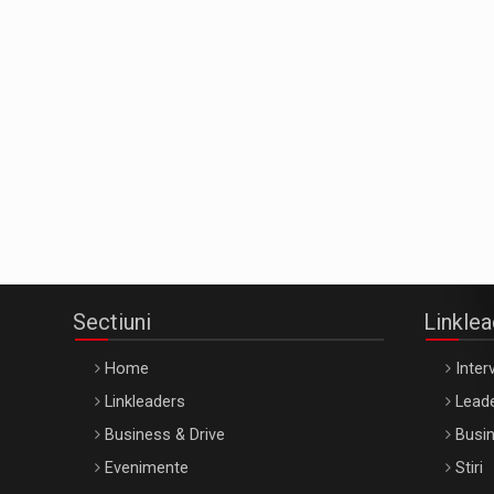
Sectiuni
Linkle
Home
Interv
Linkleaders
Leade
Business & Drive
Busin
Evenimente
Stiri