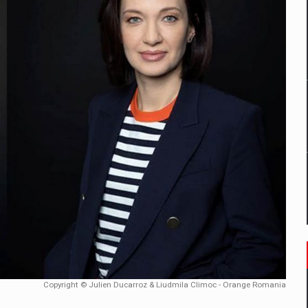
ES ON THE INTERNATIONAL BUSINESS SCENE
OST DIGITALIZED WHOLESALER IN ROMANIA
 benzinariile RO concept OSCAR – peste 500 de participanti
management a Pall-Ex, liderul pietei de transport paletizat din Romani
MBRU AL FAMILIEI: RANGE ROVER GT
il pentru comanda intr-o gama extinsa de variante atragatoare
Copyright © Julien Ducarroz & Liudmila Climoc - Orange Romania