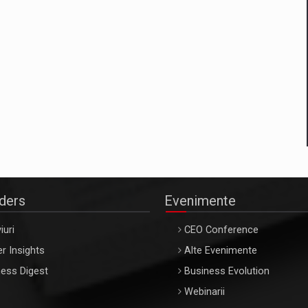
aders
Evenimente
iuri
CEO Conference
r Insights
Alte Evenimente
ess Digest
Business Evolution
Webinarii