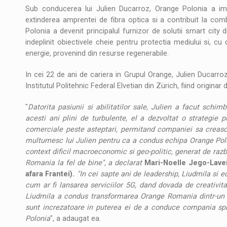
Sub conducerea lui Julien Ducarroz, Orange Polonia a imp
extinderea amprentei de fibra optica si a contribuit la combat
Polonia a devenit principalul furnizor de solutii smart city d
indeplinit obiectivele cheie pentru protectia mediului si, c
energie, provenind din resurse regenerabile.
In cei 22 de ani de cariera in Grupul Orange, Julien Ducarro
Institutul Politehnic Federal Elvetian din Zürich, fiind originar d
"
Datorita pasiunii si abilitatilor sale, Julien a facut sch
acesti ani plini de turbulente, el a dezvoltat o strategie p
comerciale peste asteptari, permitand companiei sa creasca s
multumesc lui Julien pentru ca a condus echipa Orange Polo
context dificil macroeconomic si geo-politic, generat de razb
Romania la fel de bine", a declarat
Mari-Noelle Jego-Lavei
afara Frantei).
"In cei sapte ani de leadership, Liudmila si 
cum ar fi lansarea serviciilor 5G, dand dovada de creativit
Liudmila a condus transformarea Orange Romania dintr-un o
sunt increzatoare in puterea ei de a conduce compania spre
Polonia
", a adaugat ea.