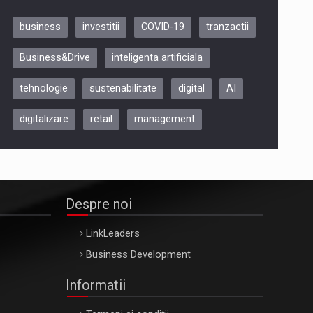
Oradea – 8 Oct 2026
business
investitii
COVID-19
tranzactii
WEALTH & INVESTMENT FORUM
Business&Drive
inteligenta artificiala
2026
Bucuresti – 22 Oct 2026
tehnologie
sustenabilitate
digital
AI
digitalizare
retail
management
Despre noi
LinkLeaders
Business Development
Informatii