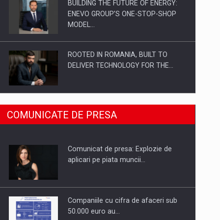
BUILDING THE FUTURE OF ENERGY:
ENEVO GROUP’S ONE-STOP-SHOP
MODEL…
ROOTED IN ROMANIA, BUILT TO
DELIVER TECHNOLOGY FOR THE…
PUTTING ROMANIAN CORPORATE
COMUNICATE DE PRESA
COMPANIES ON THE INTERNATIONAL
BUSINESS SCENE
Comunicat de presa: Explozie de
OUR EDGE WILL COME FROM BEING
aplicari pe piata muncii…
THE MOST DIGITALIZED…
Companiile cu cifra de afaceri sub
50.000 euro au…