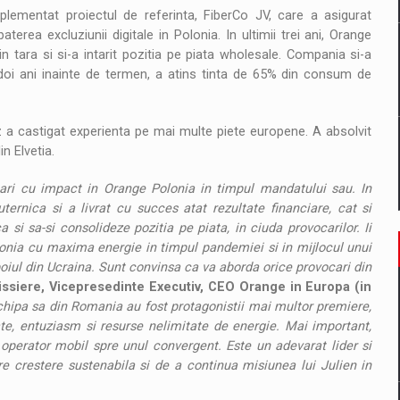
lementat proiectul de referinta, FiberCo JV, care a asigurat
erea excluziunii digitale in Polonia. In ultimii trei ani, Orange
in tara si si-a intarit pozitia pe piata wholesale. Compania si-a
u doi ani inainte de termen, a atins tinta de 65% din consum de
z a castigat experienta pe mai multe piete europene. A absolvit
in Elvetia.
imbari cu impact in Orange Polonia in timpul mandatului sau. In
uternica si a livrat cu succes atat rezultate financiare, cat si
i sa-si consolideze pozitia pe piata, in ciuda provocarilor. Ii
nia cu maxima energie in timpul pandemiei si in mijlocul unui
oiul din Ucraina. Sunt convinsa ca va aborda orice provocari din
ssiere, Vicepresedinte Executiv, CEO Orange in Europa (in
echipa sa din Romania au fost protagonistii mai multor premiere,
ate, entuziasm si resurse nelimitate de energie. Mai important,
perator mobil spre unul convergent. Este un adevarat lider si
 crestere sustenabila si de a continua misiunea lui Julien in