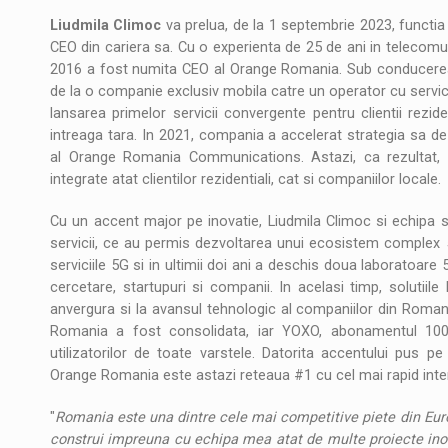
Liudmila Climoc
va prelua, de la 1 septembrie 2023, functia
CEO din cariera sa. Cu o experienta de 25 de ani in telecomun
2016 a fost numita CEO al Orange Romania. Sub conducerea
de la o companie exclusiv mobila catre un operator cu servicii
lansarea primelor servicii convergente pentru clientii rezide
intreaga tara. In 2021, compania a accelerat strategia sa de
al Orange Romania Communications. Astazi, ca rezultat, O
integrate atat clientilor rezidentiali, cat si companiilor locale.
Cu un accent major pe inovatie, Liudmila Climoc si echipa sa
servicii, ce au permis dezvoltarea unui ecosistem complex 
serviciile 5G si in ultimii doi ani a deschis doua laboratoare
cercetare, startupuri si companii. In acelasi timp, solutiil
anvergura si la avansul tehnologic al companiilor din Romani
Romania a fost consolidata, iar YOXO, abonamentul 100% 
utilizatorilor de toate varstele. Datorita accentului pus pe
Orange Romania este astazi reteaua #1 cu cel mai rapid interne
"
Romania este una dintre cele mai competitive piete din Eur
construi impreuna cu echipa mea atat de multe proiecte inov