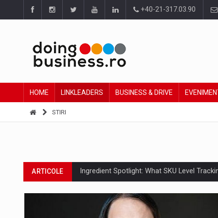
+40-21-317.03.90
HOME
LINKLEADERS
BUSINESS & DRIVE
EVENIMEN
STIRI
Ingredient Spotlight: What SKU Level Track
ARTICOLE
Producatorii si comerciantii care nu se sup
ARTICOLE
LEADERSHIP IN MISCARE
INTERVIURI