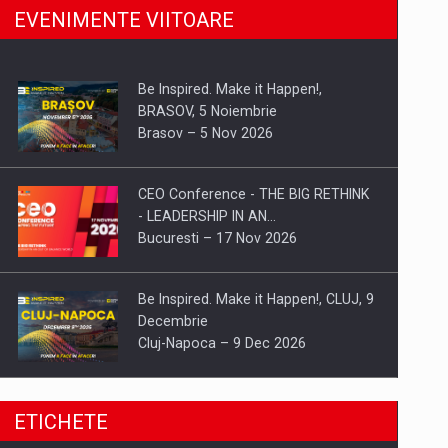
EVENIMENTE VIITOARE
Be Inspired. Make it Happen!,
BRASOV, 5 Noiembrie
Brasov – 5 Nov 2026
CEO Conference - THE BIG RETHINK
- LEADERSHIP IN AN…
Bucuresti – 17 Nov 2026
Be Inspired. Make it Happen!, CLUJ, 9
Decembrie
Cluj-Napoca – 9 Dec 2026
Be Inspired. Make it Happen!,
ETICHETE
ARTEMIS LETO, ORADEA, 8
Octombrie