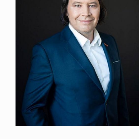
CU BATERIILE PERMANENT INCARCATE
INTERVIURI
PUTTING ROMANIAN CORPORATE COMPANI
INTERVIURI
OUR EDGE WILL COME FROM BEING THE M
INTERVIURI
COFFEE IS OUR LOVE LANGUAGE
INTERVIURI
Hard Enduro Piatra Craiului 2026, fueled by
STIRI
Fondul de investitii BoldMind si echipa de 
STIRI
RANGE ROVER DEZVALUIE AL CINCILEA ME
STIRI
Noul Mercedes-Benz VLE este acum disponib
STIRI
JAECOO 5 SHS-H a ajuns in Romania
STIRI