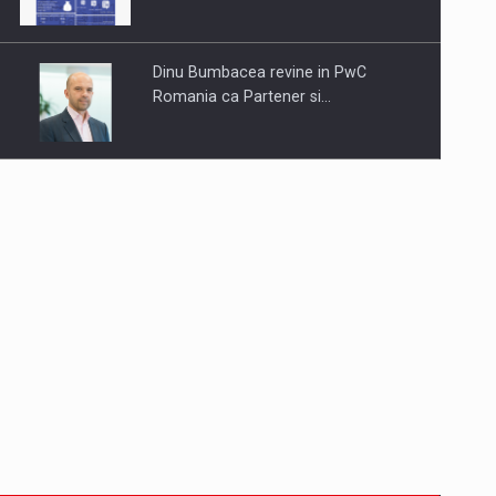
Dinu Bumbacea revine in PwC
Romania ca Partener si…
Comunicat de presa: Joburile part-
time reincep sa intre pe…
Comunicat de presa: Datele
colectate de vehicule pot deveni…