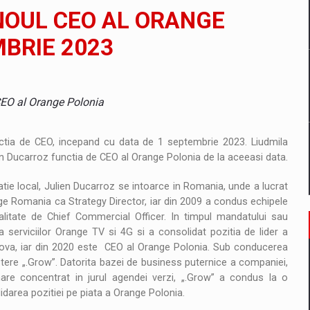
 Demand
NOUL CEO AL ORANGE
ntru sistemul energetic in contextul starii de alerta
MBRIE 2023
are pedepseste granitele?
CEO al Orange Polonia
ctia de CEO, incepand cu data de 1 septembrie 2023. Liudmila
n Ducarroz functia de CEO al Orange Polonia de la aceeasi data.
tie local, Julien Ducarroz se intoarce in Romania, unde a lucrat
ge Romania ca Strategy Director, iar din 2009 a condus echipele
alitate de Chief Commercial Officer. In timpul mandatului sau
 serviciilor Orange TV si 4G si a consolidat pozitia de lider a
dova, iar din 2020 este CEO al Orange Polonia. Sub conducerea
tere „.Grow”. Datorita bazei de business puternice a companiei,
re concentrat in jurul agendei verzi, „.Grow” a condus la o
lidarea pozitiei pe piata a Orange Polonia.