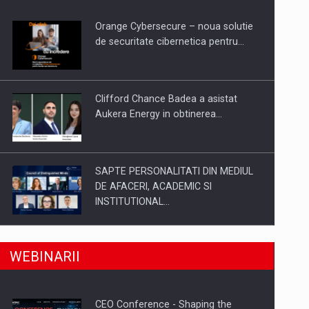
Orange Cybersecure – noua solutie
de securitate cibernetica pentru…
Clifford Chance Badea a asistat
Aukera Energy in obtinerea…
SAPTE PERSONALITATI DIN MEDIUL
DE AFACERI, ACADEMIC SI
a, preiau compania intr-o tranzactie de peste 25…
INSTITUTIONAL…
Hard Enduro Piatra Craiului 2026,
WEBINARII
fueled by benzinariile RO…
CEO Conference - Shaping the