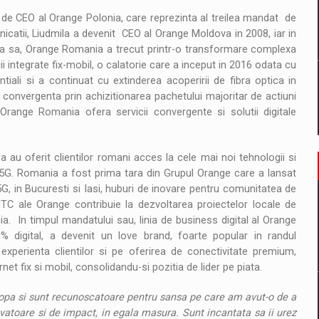
 de CEO al Orange Polonia, care reprezinta al treilea mandat de
icatii, Liudmila a devenit CEO al Orange Moldova in 2008, iar in
 sa, Orange Romania a trecut printr-o transformare complexa
 integrate fix-mobil, o calatorie care a inceput in 2016 odata cu
ntiali si a continuat cu extinderea acoperirii de fibra optica in
 convergenta prin achizitionarea pachetului majoritar de actiuni
range Romania ofera servicii convergente si solutii digitale
 au oferit clientilor romani acces la cele mai noi tehnologii si
5G. Romania a fost prima tara din Grupul Orange care a lansat
 5G, in Bucuresti si Iasi, huburi de inovare pentru comunitatea de
e ITC ale Orange contribuie la dezvoltarea proiectelor locale de
a. In timpul mandatului sau, linia de business digital al Orange
digital, a devenit un love brand, foarte popular in randul
 experienta clientilor si pe oferirea de conectivitate premium,
t fix si mobil, consolidandu-si pozitia de lider pe piata.
opa si sunt recunoscatoare pentru sansa pe care am avut-o de a
atoare si de impact, in egala masura. Sunt incantata sa ii urez