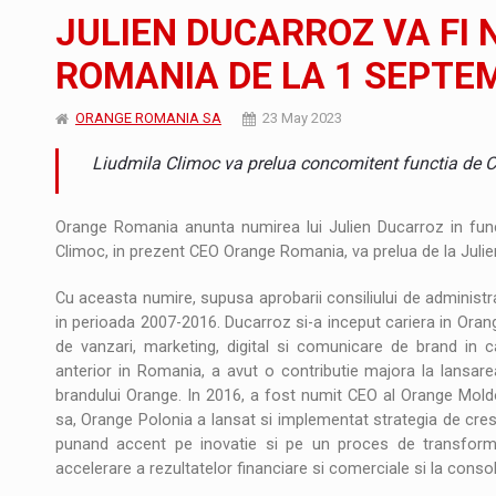
Proteinmaxxing and the Future of Protein
ARTICOLE
JULIEN DUCARROZ VA FI 
Energia fotovoltaica, pilon de stabilitate pe
ARTICOLE
ROMANIA DE LA 1 SEPTE
Cum invatam sa spunem nu intr-o cultura c
ARTICOLE
ORANGE ROMANIA SA
23 May 2023
Liudmila Climoc va prelua concomitent functia de 
Orange Romania anunta numirea lui Julien Ducarroz in fun
Climoc, in prezent CEO Orange Romania, va prelua de la Julie
Cu aceasta numire, supusa aprobarii consiliului de administra
in perioada 2007-2016. Ducarroz si-a inceput cariera in Oran
de vanzari, marketing, digital si comunicare de brand in c
anterior in Romania, a avut o contributie majora la lansarea
brandului Orange. In 2016, a fost numit CEO al Orange Mol
sa, Orange Polonia a lansat si implementat strategia de cres
punand accent pe inovatie si pe un proces de transforma
accelerare a rezultatelor financiare si comerciale si la conso