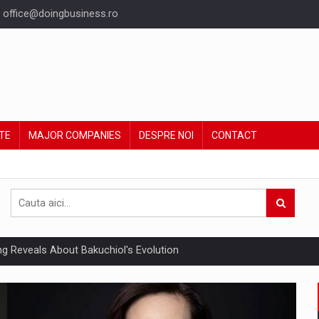
office@doingbusiness.ro
TE
MAJOR COMPANIES
DESPRE NOI
CONTACT
ing Reveals About Bakuchiol's Evolution
un noilor reglementari UE privind ambalajele pot risca retragerea prod