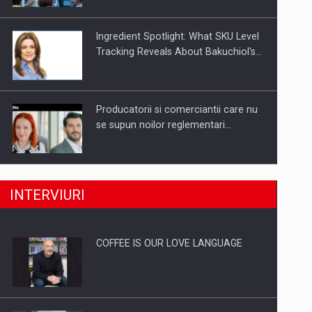
Ingredient Spotlight: What SKU Level
Tracking Reveals About Bakuchiol's…
Producatorii si comerciantii care nu
se supun noilor reglementari…
Proteinmaxxing and the Future of
INTERVIURI
Protein Demand
COFFEE IS OUR LOVE LANGUAGE
Energia fotovoltaica, pilon de
stabilitate pentru sistemul energetic
in…