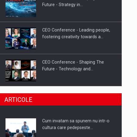
Fondul de investitii BoldMind si
Future - Strategy in…
echipa de management a…
CEO Conference - Leading people,
fostering creativity towards a…
CEO Conference - Shaping The
Future - Technology and…
Webinar - Business Evolution-
ARTICOLE
RETHINK STRATEGY-Finantare
Investitii Digitalizare
Cum invatam sa spunem nu intr-o
CANON - Colaborarea eficienta a
cultura care pedepseste…
echipei intr un mediu…