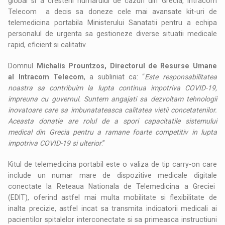
global si a cresterii numarului de cazuri din Grecia, Intracom
Telecom a decis sa doneze cele mai avansate kit-uri de
telemedicina portabila Ministerului Sanatatii pentru a echipa
personalul de urgenta sa gestioneze diverse situatii medicale
rapid, eficient si calitativ.
Domnul
Michalis Prountzos, Directorul de Resurse Umane
al Intracom Telecom
, a subliniat ca: “
Este responsabilitatea
noastra sa contribuim la lupta continua impotriva COVID-19,
impreuna cu guvernul. Suntem angajati sa dezvoltam tehnologii
inovatoare care sa imbunatateasca calitatea vietii concetatenilor.
Aceasta donatie are rolul de a spori capacitatile sistemului
medical din Grecia pentru a ramane foarte competitiv in lupta
impotriva COVID-19 si ulterior
.”
Kitul de telemedicina portabil este o valiza de tip carry-on care
include un numar mare de dispozitive medicale digitale
conectate la Reteaua Nationala de Telemedicina a Greciei
(EDIT), oferind astfel mai multa mobilitate si flexibilitate de
inalta precizie, astfel incat sa transmita indicatorii medicali ai
pacientilor spitalelor interconectate si sa primeasca instructiuni