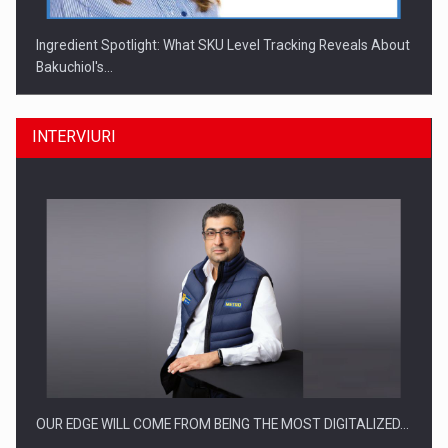
Ingredient Spotlight: What SKU Level Tracking Reveals About
Bakuchiol's…
INTERVIURI
Producatorii si comerciantii care nu se supun noilor
reglementari…
OUR EDGE WILL COME FROM BEING THE MOST DIGITALIZED…