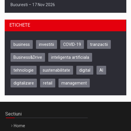
Bucuresti – 17 Nov 2026
ETICHETE
business
investitii
COVID-19
tranzactii
Business&Drive
inteligenta artificiala
tehnologie
sustenabilitate
digital
AI
digitalizare
retail
management
Be Inspired. Make it Happen!, CLUJ, 9 Decembrie
Cluj-Napoca – 9 Dec 2026
Sectiuni
Home