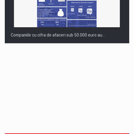
Companiile cu cifra de afaceri sub 50.000 euro au…
Dinu Bumbacea revine in PwC Romania ca Partener si…