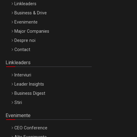
Linkleaders
Business & Drive
Evenimente
Major Companies
Be Inspired. Make it Happen!, ARTEMIS LETO, ORADEA, 8
Despre noi
Octombrie
Contact
Oradea – 8 Oct 2026
Linkleaders
Interviuri
Leader Insights
Business Digest
Stiri
Evenimente
CEO Conference