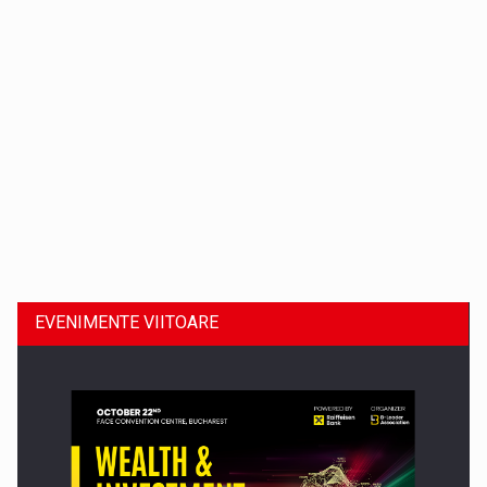
Dinu Bumbacea revine in PwC Romania ca Partener si…
EVENIMENTE VIITOARE