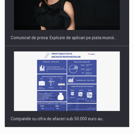
PUTTING ROMANIAN CORPORATE COMPANIES ON THE
INTERNATIONAL BUSINESS SCENE
Comunicat de presa: Explozie de aplicari pe piata muncii…
Companiile cu cifra de afaceri sub 50.000 euro au…