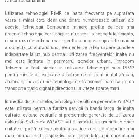
Africa subsahariana.
Utilizarea tehnologiei PtMP de inalta frecventa pe suprafata
vasta a minei este doar una dintre numeroasele utilizari ale
acestei tehnologii. Companiile miniere profita de cea mai
recenta tehnologie care asigura nu numai o capacitate ridicata,
ci si o raza de actiune mare pentru a acoperi suprafete mari si
a conecta cu ajutorul unor elemente de retea usoare punctele
indepartate la un hub central. Utilizarea frecventelor inalte nu
mai este limitata in perimetrul zonelor urbane. Intracom
Telecom a fost pionier in utilizarea tehnologiei sale PtMP
pentru minele de excavare deschise de pe continentul african,
anticipand nevoia unei tehnologii de transmisie care sa poata
transporta trafic digital bidirectional la viteze foarte mari.
In mediul dur al minelor, tehnologia de ultima generatie WiBAS™
este utilizata pentru a furniza servicii in banda larga de inalta
calitate, evitand costurile si problemele generate de utilizarea
cablurilor. Sistemele WiBAS™ pot fi instalate cu usurinta in orice
unitate si pot fi extinse pentru a sustine zone de acoperire mai
mari, cu mai multe dispozitive si o capacitate mai mare atunci