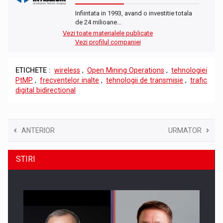
Infiintata in 1993, avand o investitie totala
de 24 milioane…
Vezi toate materialele publicate
Vezi profilul companiei
ETICHETE :
wireless
,
Open Mining Operations
,
tehnologiei
PtMP
,
frecventelor inalte
,
tehnologii de transmisie
,
trafic
digital bidirectional
ANTERIOR
URMATOR
STIRI