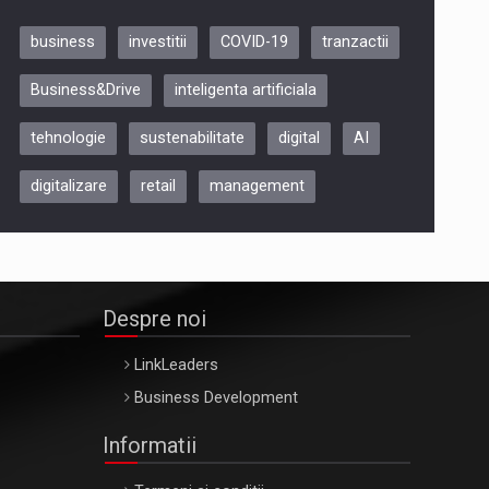
business
investitii
COVID-19
tranzactii
Be Inspired. Make it Happen!,
Business&Drive
inteligenta artificiala
ARTEMIS LETO, ORADEA, 8
Octombrie
tehnologie
sustenabilitate
digital
AI
Oradea – 8 Oct 2026
digitalizare
retail
management
Despre noi
LinkLeaders
Business Development
Informatii