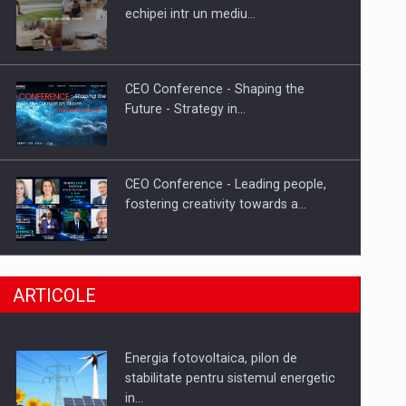
Hard Enduro Piatra Craiului 2026,
echipei intr un mediu…
fueled by benzinariile RO…
CEO Conference - Shaping the
Future - Strategy in…
CEO Conference - Leading people,
fostering creativity towards a…
CEO Conference - Shaping The
ARTICOLE
Future - Technology and…
Energia fotovoltaica, pilon de
Webinar - Business Evolution-
stabilitate pentru sistemul energetic
RETHINK STRATEGY-Finantare
in…