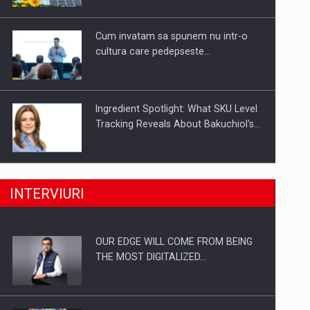
Investitii Digitalizare
Cum invatam sa spunem nu intr-o
cultura care pedepseste…
Ingredient Spotlight: What SKU Level
Tracking Reveals About Bakuchiol's…
Producatorii si comerciantii care nu
INTERVIURI
se supun noilor reglementari…
OUR EDGE WILL COME FROM BEING
Proteinmaxxing and the Future of
THE MOST DIGITALIZED…
Protein Demand