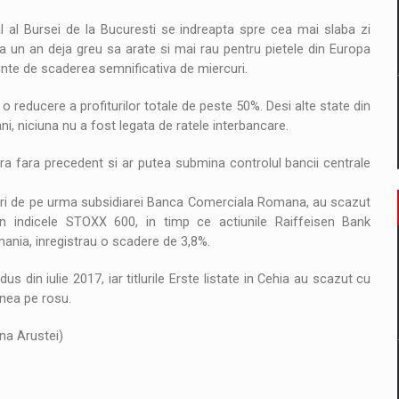
pal al Bursei de la Bucuresti se indreapta spre cea mai slaba zi
ca un an deja greu sa arate si mai rau pentru pietele din Europa
nainte de scaderea semnificativa de miercuri.
o reducere a profiturilor totale de peste 50%. Desi alte state din
ni, niciuna nu a fost legata de ratele interbancare.
 fara precedent si ar putea submina controlul bancii centrale
nituri de pe urma subsidiarei Banca Comerciala Romana, au scazut
n indicele STOXX 600, in timp ce actiunile Raiffeisen Bank
mania, inregistrau o scadere de 3,8%.
us din iulie 2017, iar titlurile Erste listate in Cehia au scazut cu
enea pe rosu.
ona Arustei)