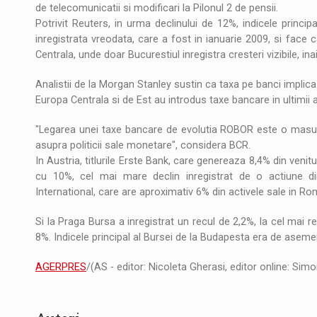
de telecomunicatii si modificari la Pilonul 2 de pensii.
Potrivit Reuters, in urma declinului de 12%, indicele princi
inregistrata vreodata, care a fost in ianuarie 2009, si face 
Centrala, unde doar Bucurestiul inregistra cresteri vizibile, i
Analistii de la Morgan Stanley sustin ca taxa pe banci implica 
Europa Centrala si de Est au introdus taxe bancare in ultimii a
"Legarea unei taxe bancare de evolutia ROBOR este o masura
asupra politicii sale monetare", considera BCR.
In Austria, titlurile Erste Bank, care genereaza 8,4% din ve
cu 10%, cel mai mare declin inregistrat de o actiune di
International, care are aproximativ 6% din activele sale in Ro
Si la Praga Bursa a inregistrat un recul de 2,2%, la cel mai red
8%. Indicele principal al Bursei de la Budapesta era de asem
AGERPRES
/(AS - editor: Nicoleta Gherasi, editor online: Sim