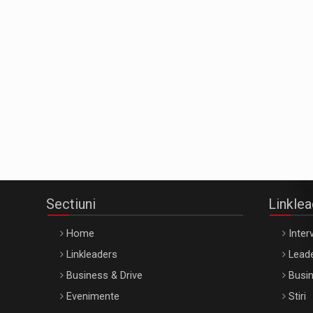
Sectiuni
Linkle
Home
Interv
Linkleaders
Leade
Business & Drive
Busin
Evenimente
Stiri