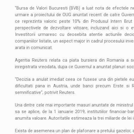
"Bursa de Valori Bucuresti (BVB) a luat nota de efectele neg
urmare a proiectului de OUG anuntat recent de catre Guvern.
ce reprezinta valoric peste 10% din Produsul Intern Brut 
perspectivele de dezvoltare viitoare, incluzand aici si o
Investitorii urmaresc cu deosebita atentie actiunile deci
companiilor listate, un aspect major in cadrul procesului investi
arata in comunicat.
Agentia Reuters relata ca piata bursiera din Romania a s
inregistrata vreodata, dupa ce Guvernul a anuntat planuri soc 
"Decizia a anulat imediat ceea ce fusese una din pietele e
dificultati pana in Austria, unde banci precum Erste si 
semnificative", potrivit Reuters.
Una dintre cele mai importante masuri anuntate de ministrul 
sa se aplice, de la 1 ianuarie 2019, institutiilor financiar-
anumita valoare. Autoritatile estimeaza la trei miliarde de lei
Exista de asemenea un plan de plafonare a pretului gazelor, ap