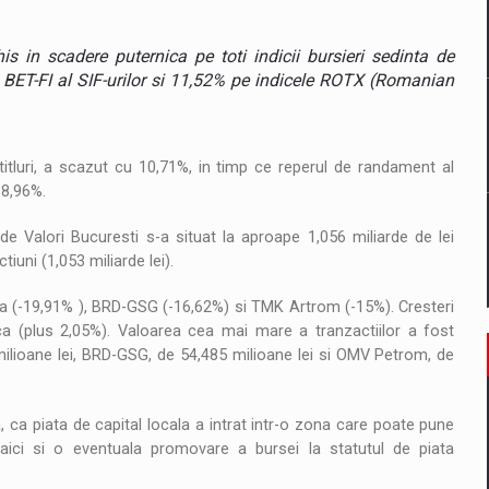
il pentru comanda intr-o gama extinsa de variante atragatoare
in scadere puternica pe toti indicii bursieri sedinta de
le BET-FI al SIF-urilor si 11,52% pe indicele ROTX (Romanian
 Demand
 titluri, a scazut cu 10,71%, in timp ce reperul de randament al
 8,96%.
de Valori Bucuresti s-a situat la aproape 1,056 miliarde de lei
iuni (1,053 miliarde lei).
a (-19,91% ), BRD-GSG (-16,62%) si TMK Artrom (-15%). Cresteri
ca (plus 2,05%). Valoarea cea mai mare a tranzactiilor a fost
 milioane lei, BRD-GSG, de 54,485 milioane lei si OMV Petrom, de
ca piata de capital locala a intrat intr-o zona care poate pune
d aici si o eventuala promovare a bursei la statutul de piata