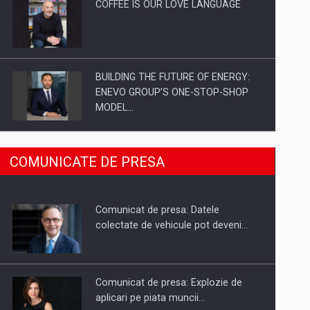
COFFEE IS OUR LOVE LANGUAGE
BUILDING THE FUTURE OF ENERGY:
ENEVO GROUP’S ONE-STOP-SHOP
MODEL…
ROOTED IN ROMANIA, BUILT TO
COMUNICATE DE PRESA
DELIVER TECHNOLOGY FOR THE…
Comunicat de presa: Datele
PUTTING ROMANIAN CORPORATE
colectate de vehicule pot deveni…
COMPANIES ON THE INTERNATIONAL
BUSINESS SCENE
Comunicat de presa: Explozie de
aplicari pe piata muncii…