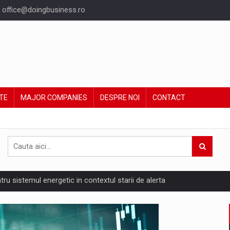
office@doingbusiness.ro
TE
MAJOR COMPANIES
DESPRE NOI
CONTACT
ntru sistemul energetic in contextul starii de alerta
are pedepseste granitele?
ing Reveals About Bakuchiol's Evolution