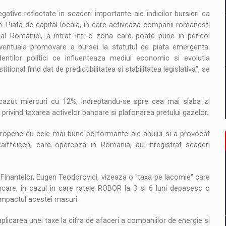
ative reflectate in scaderi importante ale indicilor bursieri ca
 Piata de capital locala, in care activeaza companii romanesti
al Romaniei, a intrat intr-o zona care poate pune in pericol
 eventuala promovare a bursei la statutul de piata emergenta.
dentilor politici ce influenteaza mediul economic si evolutia
tional fiind dat de predictibilitatea si stabilitatea legislativa", se
cazut miercuri cu 12%, indreptandu-se spre cea mai slaba zi
privind taxarea activelor bancare si plafonarea pretului gazelor.
uropene cu cele mai bune performante ale anului si a provocat
Raiffeisen, care opereaza in Romania, au inregistrat scaderi
Finantelor, Eugen Teodorovici, vizeaza o ''taxa pe lacomie" care
bancare, in cazul in care ratele ROBOR la 3 si 6 luni depasesc o
 impactul acestei masuri.
licarea unei taxe la cifra de afaceri a companiilor de energie si