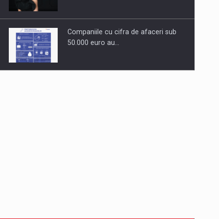
Companiile cu cifra de afaceri sub
50.000 euro au…
Dinu Bumbacea revine in PwC
Romania ca Partener si…
Comunicat de presa: Joburile part-
time reincep sa intre pe…