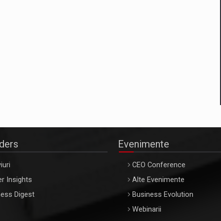
aders
Evenimente
iuri
CEO Conference
r Insights
Alte Evenimente
ess Digest
Business Evolution
Webinarii