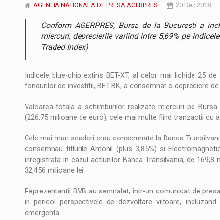
Noul Mercedes-Benz VLE este acum disponib
STIRI
AGENTIA NATIONALA DE PRESA AGERPRES
20 Dec 2018
Conform AGERPRES, Bursa de la Bucuresti a inchis 
JAECOO 5 SHS-H a ajuns in Romania
STIRI
miercuri, deprecierile variind intre 5,69% pe indice
Traded Index)
Proteinmaxxing and the Future of Protein
ARTICOLE
Indicele blue-chip extins BET-XT, al celor mai lichide 25 de
fondurilor de investitii, BET-BK, a consemnat o depreciere de
Valoarea totala a schimburilor realizate miercuri pe Bursa 
(226,75 milioane de euro), cele mai multe fiind tranzactii cu act
Cele mai mari scaderi erau consemnate la Banca Transilvani
consemnau titlurile Amonil (plus 3,85%) si Electromagneti
inregistrata in cazul actiunilor Banca Transilvania, de 169,8
32,456 milioane lei.
Reprezentantii BVB au semnalat, intr-un comunicat de presa, 
in pericol perspectivele de dezvoltare viitoare, incluzan
emergenta.