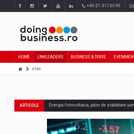
+40-21-317.03.90
HOME
LINKLEADERS
BUSINESS & DRIVE
EVENIMEN
STIRI
Energia fotovoltaica, pilon de stabilitate pe
ARTICOLE
Cum invatam sa spunem nu intr-o cultura c
ARTICOLE
Ingredient Spotlight: What SKU Level Track
ARTICOLE