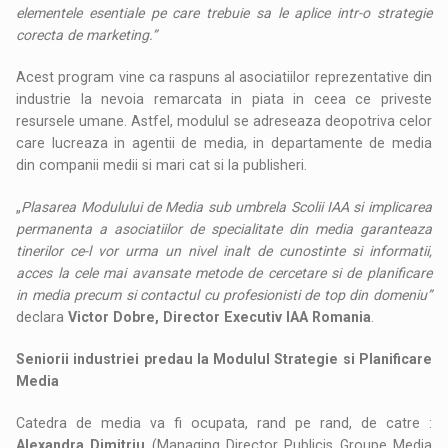
elementele esentiale pe care trebuie sa le aplice intr-o strategie
corecta de marketing.”
Acest program vine ca raspuns al asociatiilor reprezentative din
industrie la nevoia remarcata in piata in ceea ce priveste
resursele umane. Astfel, modulul se adreseaza deopotriva celor
care lucreaza in agentii de media, in departamente de media
din companii medii si mari cat si la publisheri.
„
Plasarea Modulului de Media sub umbrela Scolii IAA si implicarea
permanenta a asociatiilor de specialitate din media garanteaza
tinerilor ce-l vor urma un nivel inalt de cunostinte si informatii,
acces la cele mai avansate metode de cercetare si de planificare
in media precum si contactul cu profesionisti de top din domeniu”
declara
Victor Dobre, Director Executiv IAA Romania
.
Seniorii industriei predau la Modulul Strategie si Planificare
Media
Catedra de media va fi ocupata, rand pe rand, de catre :
Alexandra Dimitriu
(Managing Director Publicis Groupe Media