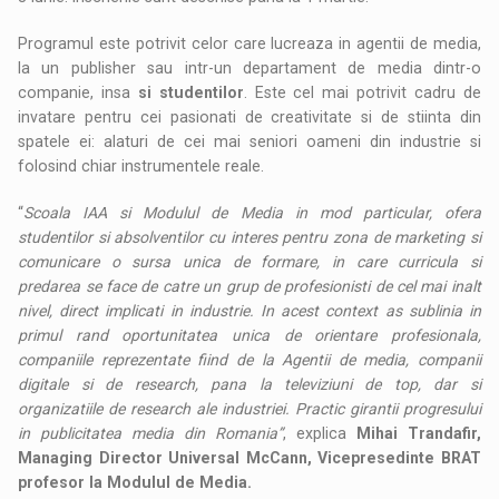
Programul este potrivit celor care lucreaza in agentii de media,
la un publisher sau intr-un departament de media dintr-o
companie, insa
si studentilor
. Este cel mai potrivit cadru de
invatare pentru cei pasionati de creativitate si de stiinta din
spatele ei: alaturi de cei mai seniori oameni din industrie si
folosind chiar instrumentele reale.
“
Scoala IAA si Modulul de Media in mod particular, ofera
studentilor si absolventilor cu interes pentru zona de marketing si
comunicare o sursa unica de formare, in care curricula si
predarea se face de catre un grup de profesionisti de cel mai inalt
nivel, direct implicati in industrie. In acest context as sublinia in
primul rand oportunitatea unica de orientare profesionala,
companiile reprezentate fiind de la Agentii de media, companii
digitale si de research, pana la televiziuni de top, dar si
organizatiile de research ale industriei. Practic girantii progresului
in publicitatea media din Romania”
, explica
Mihai Trandafir,
Managing Director Universal McCann, Vicepresedinte BRAT
profesor la Modulul de Media.