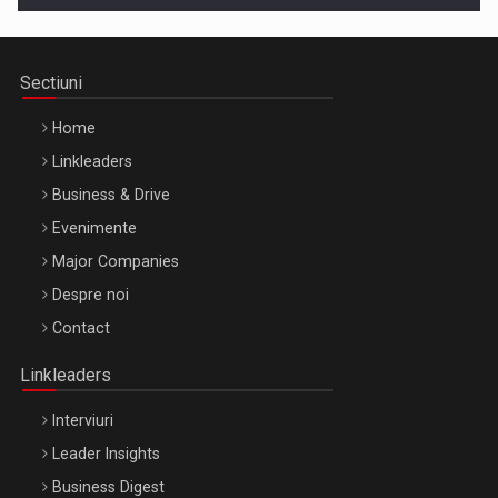
Sectiuni
Home
Linkleaders
Business & Drive
Evenimente
Major Companies
Be Inspired. Make it Happen!, ARTEMIS LETO, ORADEA, 8
Despre noi
Octombrie
Contact
Oradea – 8 Oct 2026
Linkleaders
Interviuri
Leader Insights
Business Digest