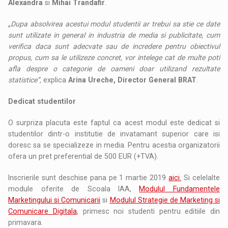
Alexandra
si
Mihai
Trandafir
.
„
Dupa absolvirea acestui modul studentii ar trebui sa stie ce date
sunt utilizate in general in industria de media si publicitate, cum
verifica daca sunt adecvate sau de incredere pentru obiectivul
propus, cum sa le utilizeze concret, vor intelege cat de multe poti
afla despre o categorie de oameni doar utilizand rezultate
statistice”,
explica
Arina Ureche, Director General BRAT
.
Dedicat studentilor
O surpriza placuta este faptul ca acest modul este dedicat si
studentilor dintr-o institutie de invatamant superior care isi
doresc sa se specializeze in media. Pentru acestia organizatorii
ofera un pret preferential de 500 EUR (+TVA).
Inscrierile sunt deschise pana pe 1 martie 2019
aici.
Si celelalte
module oferite de Scoala IAA,
Modulul Fundamentele
Marketingului si Comunicarii
si
Modulul Strategie de Marketing si
Comunicare Digitala
, primesc noi studenti pentru editiile din
primavara.