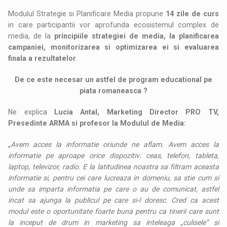
Modulul Strategie si Planificare Media propune
14 zile de curs
in care participantii vor aprofunda ecosistemul complex de
media, de la
principiile strategiei de media, la planificarea
campaniei, monitorizarea si optimizarea ei si evaluarea
finala a rezultatelor
.
De ce este necesar un astfel de program educational pe
piata romaneasca ?
Ne explica
Lucia Antal, Marketing Director PRO TV,
Presedinte ARMA
si profesor la Modulul de Media:
„
Avem acces la informatie oriunde ne aflam. Avem acces la
informatie pe aproape orice dispozitiv: ceas, telefon, tableta,
laptop, televizor, radio. E la latitudinea noastra sa filtram aceasta
informatie si, pentru cei care lucreaza in domeniu, sa stie cum si
unde sa imparta informatia pe care o au de comunicat, astfel
incat sa ajunga la publicul pe care si-l doresc. Cred ca acest
modul este o oportunitate foarte buna pentru ca tinerii care sunt
la inceput de drum in marketing sa inteleaga „culisele” si