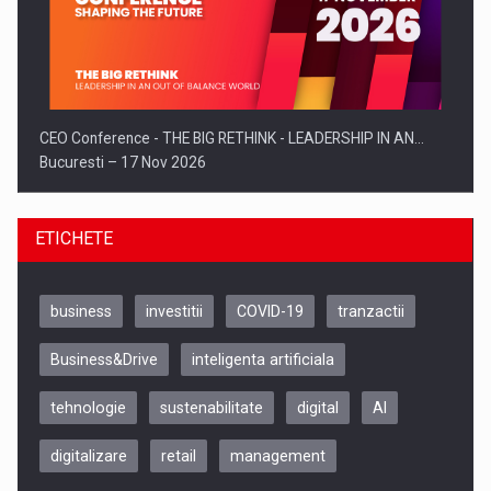
CEO Conference - THE BIG RETHINK - LEADERSHIP IN AN…
Bucuresti – 17 Nov 2026
ETICHETE
business
investitii
COVID-19
tranzactii
Business&Drive
inteligenta artificiala
tehnologie
sustenabilitate
digital
AI
digitalizare
retail
management
Be Inspired. Make it Happen!, CLUJ, 9 Decembrie
Cluj-Napoca – 9 Dec 2026