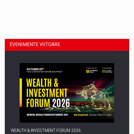
Dinu Bumbacea revine in PwC Romania ca Partener si…
EVENIMENTE VIITOARE
Comunicat de presa: Joburile part-time reincep sa intre pe…
WEALTH & INVESTMENT FORUM 2026