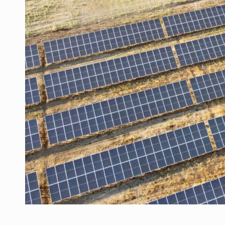
Producatorii si comerciantii care nu se sup
ARTICOLE
LEADERSHIP IN MISCARE
INTERVIURI
CU BATERIILE PERMANENT INCARCATE
INTERVIURI
PUTTING ROMANIAN CORPORATE COMPANI
INTERVIURI
OUR EDGE WILL COME FROM BEING THE M
INTERVIURI
COFFEE IS OUR LOVE LANGUAGE
INTERVIURI
Hard Enduro Piatra Craiului 2026, fueled by
STIRI
Fondul de investitii BoldMind si echipa de 
STIRI
RANGE ROVER DEZVALUIE AL CINCILEA ME
STIRI