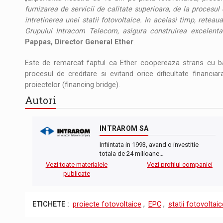
furnizarea de servicii de calitate superioara, de la procesul 
intretinerea unei statii fotovoltaice. In acelasi timp, retea
Grupului Intracom Telecom, asigura construirea excelenta a
Pappas, Director General Ether
.
Este de remarcat faptul ca Ether coopereaza strans cu bancil
procesul de creditare si evitand orice dificultate financ
proiectelor (financing bridge).
Autori
INTRAROM SA
Infiintata in 1993, avand o investitie
totala de 24 milioane…
Vezi toate materialele
Vezi profilul companiei
publicate
ETICHETE :
proiecte fotovoltaice
,
EPC
,
statii fotovoltaic