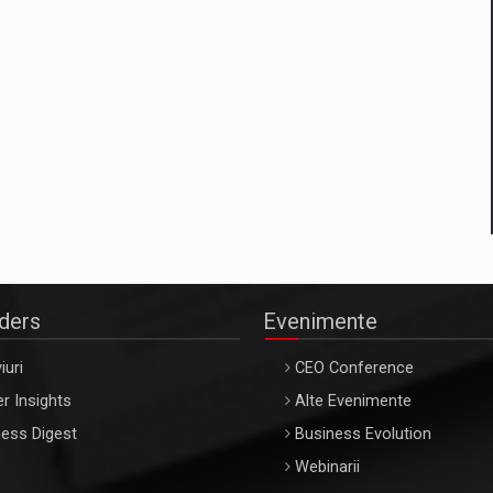
aders
Evenimente
iuri
CEO Conference
r Insights
Alte Evenimente
ess Digest
Business Evolution
Webinarii