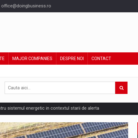
office@doingbusiness.ro
TE
MAJOR COMPANIES
DESPRE NOI
CONTACT
ntru sistemul energetic in contextul starii de alerta
are pedepseste granitele?
ing Reveals About Bakuchiol's Evolution