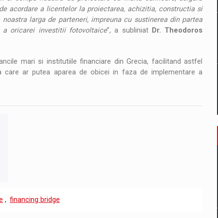
de acordare a licentelor la proiectarea, achizitia, constructia si
ua noastra larga de parteneri, impreuna cu sustinerea din partea
 oricarei investitii fotovoltaice
”, a subliniat
Dr. Theodoros
e mari si institutiile financiare din Grecia, facilitand astfel
iara care ar putea aparea de obicei in faza de implementare a
e
,
financing bridge