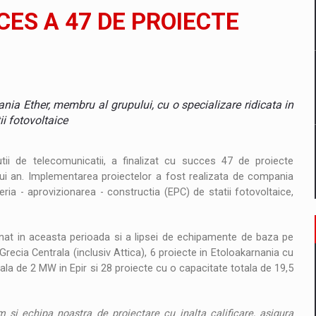
il pentru comanda intr-o gama extinsa de variante atragatoare
ES A 47 DE PROIECTE
 Demand
nia Ether, membru al grupului, cu o specializare ridicata in
ii fotovoltaice
ii de telecomunicatii, a finalizat cu succes 47 de proiecte
stui an. Implementarea proiectelor a fost realizata de compania
eria - aprovizionarea - constructia (EPC) de statii fotovoltaice,
ominat in aceasta perioada si a lipsei de echipamente de baza pe
Grecia Centrala (inclusiv Attica), 6 proiecte in Etoloakarnania cu
ala de 2 MW in Epir si 28 proiecte cu o capacitate totala de 19,5
 si echipa noastra de proiectare cu inalta calificare, asigura