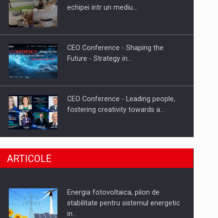
Hard Enduro Piatra Craiului 2026,
echipei intr un mediu…
fueled by benzinariile RO…
CEO Conference - Shaping the
Future - Strategy in…
CEO Conference - Leading people,
fostering creativity towards a…
CEO Conference - Shaping The
ARTICOLE
Future - Technology and…
Energia fotovoltaica, pilon de
Webinar - Business Evolution-
stabilitate pentru sistemul energetic
RETHINK STRATEGY-Finantare
in…