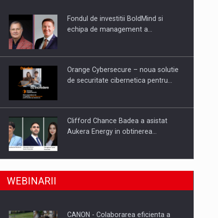
Fondul de investitii BoldMind si
uselor din piata
echipa de management a…
Orange Cybersecure – noua solutie
de securitate cibernetica pentru…
Clifford Chance Badea a asistat
Aukera Energy in obtinerea…
SAPTE PERSONALITATI DIN MEDIUL
a, preiau compania intr-o tranzactie de peste 25…
WEBINARII
DE AFACERI, ACADEMIC SI
INSTITUTIONAL…
CANON - Colaborarea eficienta a