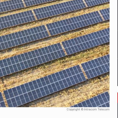
un noilor reglementari UE privind ambalajele pot risca retragerea prod
ES ON THE INTERNATIONAL BUSINESS SCENE
OST DIGITALIZED WHOLESALER IN ROMANIA
 benzinariile RO concept OSCAR – peste 500 de participanti
management a Pall-Ex, liderul pietei de transport paletizat din Romani
MBRU AL FAMILIEI: RANGE ROVER GT
Copyright © Intracom Telecom