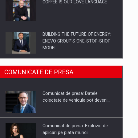
COFFEE IS OUR LOVE LANGUAGE
BUILDING THE FUTURE OF ENERGY:
ENEVO GROUP’S ONE-STOP-SHOP
MODEL…
ROOTED IN ROMANIA, BUILT TO
COMUNICATE DE PRESA
DELIVER TECHNOLOGY FOR THE…
Comunicat de presa: Datele
PUTTING ROMANIAN CORPORATE
colectate de vehicule pot deveni…
COMPANIES ON THE INTERNATIONAL
BUSINESS SCENE
Comunicat de presa: Explozie de
aplicari pe piata muncii…