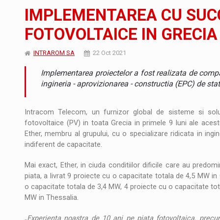
Noul Mercedes-Benz VLE este acum disponib
STIRI
IMPLEMENTAREA CU SUCC
JAECOO 5 SHS-H a ajuns in Romania
STIRI
FOTOVOLTAICE IN GRECIA
Proteinmaxxing and the Future of Protein
ARTICOLE
INTRAROM SA
22 Oct 2021
Implementarea proiectelor a fost realizata de compa
ingineria - aprovizionarea - constructia (EPC) de stat
Intracom Telecom, un furnizor global de sisteme si solut
fotovoltaice (PV) in toata Grecia in primele 9 luni ale ace
Ether, membru al grupului, cu o specializare ridicata in ingin
indiferent de capacitate.
Mai exact, Ether, in ciuda conditiilor dificile care au pred
piata, a livrat 9 proiecte cu o capacitate totala de 4,5 MW in 
o capacitate totala de 3,4 MW, 4 proiecte cu o capacitate tot
MW in Thessalia.
„
Experienta noastra de 10 ani pe piata fotovoltaica, precum