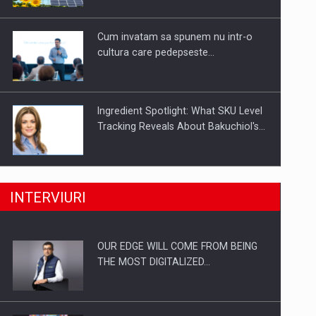
Investitii Digitalizare
Cum invatam sa spunem nu intr-o
cultura care pedepseste…
Ingredient Spotlight: What SKU Level
Tracking Reveals About Bakuchiol's…
Producatorii si comerciantii care nu
INTERVIURI
se supun noilor reglementari…
OUR EDGE WILL COME FROM BEING
Proteinmaxxing and the Future of
THE MOST DIGITALIZED…
Protein Demand