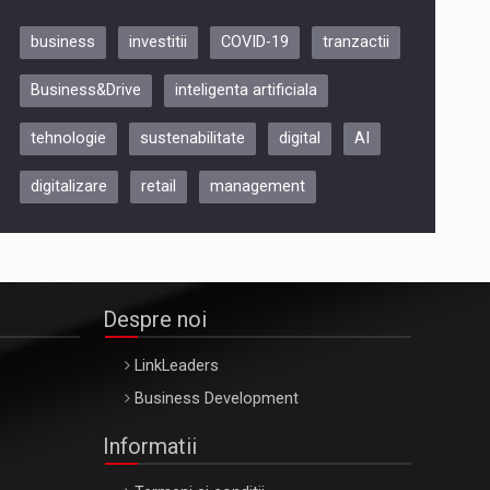
business
investitii
COVID-19
tranzactii
Be Inspired. Make it Happen!,
Business&Drive
inteligenta artificiala
ARTEMIS LETO, ORADEA, 8
Octombrie
tehnologie
sustenabilitate
digital
AI
Oradea – 8 Oct 2026
digitalizare
retail
management
Despre noi
LinkLeaders
Business Development
Informatii