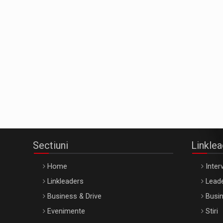
Sectiuni
Linkle
Home
Interv
Linkleaders
Leade
Business & Drive
Busin
Evenimente
Stiri