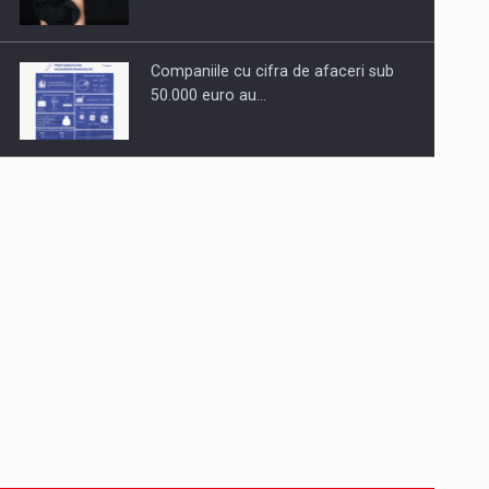
Companiile cu cifra de afaceri sub
50.000 euro au…
Dinu Bumbacea revine in PwC
Romania ca Partener si…
Comunicat de presa: Joburile part-
time reincep sa intre pe…