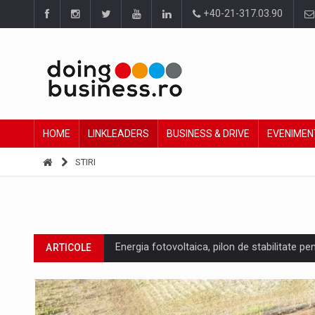
+40-21-317.03.90
HOME
LINKLEADERS
BUSINESS & DRIVE
EVENIMEN
STIRI
Energia fotovoltaica, pilon de stabilitate pe
ARTICOLE
Cum invatam sa spunem nu intr-o cultura c
ARTICOLE
Ingredient Spotlight: What SKU Level Track
ARTICOLE