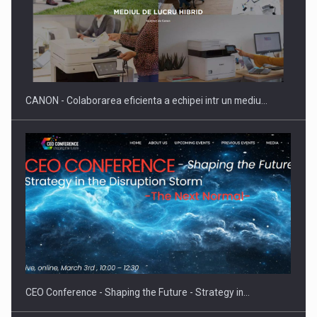
SYCLEF isi consolideaza prezenta in Romania printr-o a
doua…
CANON - Colaborarea eficienta a echipei intr un mediu…
Fondul de investitii BoldMind si echipa de management a…
CEO Conference - Shaping the Future - Strategy in…