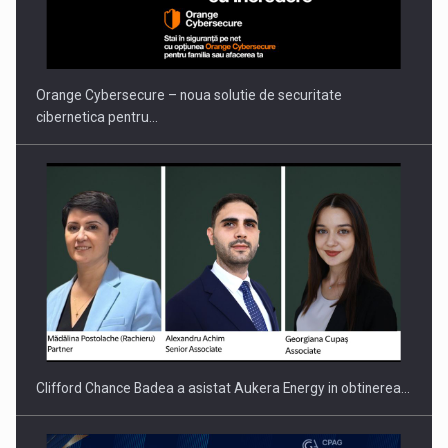
Orange Cybersecure – noua solutie de securitate
cibernetica pentru…
Clifford Chance Badea a asistat Aukera Energy in obtinerea…