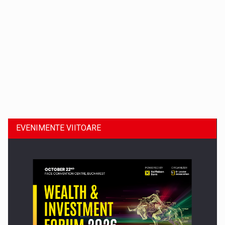
Dinu Bumbacea revine in PwC Romania ca Partener si…
EVENIMENTE VIITOARE