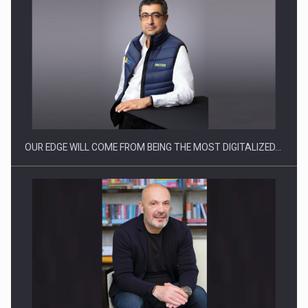
Ce nu stiu Directorii de HR despre performanta echipelor…
OUR EDGE WILL COME FROM BEING THE MOST DIGITALIZED…
Cum invatam sa spunem nu intr-o cultura care pedepseste…