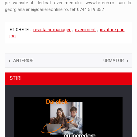
pe website-ul dedicat evenimentului: www.hrtech.ro sau la:
georgiana.ene@cariereonline.ro, tel: 0744 519 352.
ETICHETE :
revista hr manager
,
eveniment
,
invatare prin
joc
ANTERIOR
URMATOR
STIRI