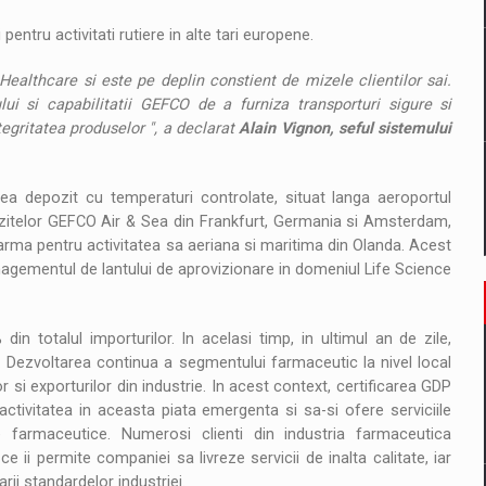
pentru activitati rutiere in alte tari europene.
ealthcare si este pe deplin constient de mizele clientilor sai.
i si capabilitatii GEFCO de a furniza transporturi sigure si
egritatea produselor ", a declarat
Alain Vignon, seful sistemului
lea depozit cu temperaturi controlate, situat langa aeroportul
zitelor GEFCO Air & Sea din Frankfurt, Germania si Amsterdam,
harma pentru activitatea sa aeriana si maritima din Olanda. Acest
nagementul de lantului de aprovizionare in domeniul Life Science
 totalul importurilor. In acelasi timp, in ultimul an de zile,
. Dezvoltarea continua a segmentului farmaceutic la nivel local
 si exporturilor din industrie. In acest context, certificarea GDP
ctivitatea in aceasta piata emergenta si sa-si ofere serviciile
se farmaceutice. Numerosi clienti din industria farmaceutica
i permite companiei sa livreze servicii de inalta calitate, iar
ii standardelor industriei.