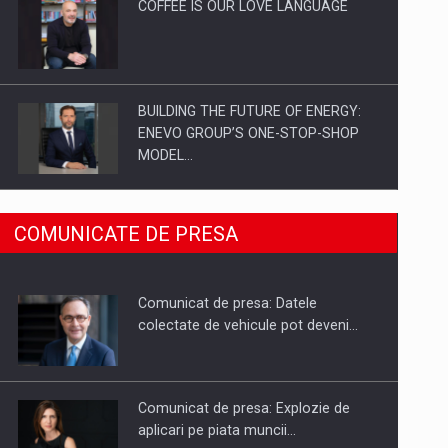
COFFEE IS OUR LOVE LANGUAGE
BUILDING THE FUTURE OF ENERGY:
ENEVO GROUP’S ONE-STOP-SHOP
MODEL…
ROOTED IN ROMANIA, BUILT TO
COMUNICATE DE PRESA
DELIVER TECHNOLOGY FOR THE…
Comunicat de presa: Datele
PUTTING ROMANIAN CORPORATE
colectate de vehicule pot deveni…
COMPANIES ON THE INTERNATIONAL
BUSINESS SCENE
Comunicat de presa: Explozie de
aplicari pe piata muncii…