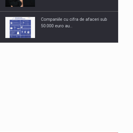
Companiile cu cifra de afaceri sub
50.000 euro au…
Dinu Bumbacea revine in PwC
Romania ca Partener si…
Comunicat de presa: Joburile part-
time reincep sa intre pe…