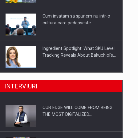
Investitii Digitalizare
Cum invatam sa spunem nu intr-o
cultura care pedepseste…
Ingredient Spotlight: What SKU Level
Tracking Reveals About Bakuchiol's…
Producatorii si comerciantii care nu
INTERVIURI
se supun noilor reglementari…
OUR EDGE WILL COME FROM BEING
Proteinmaxxing and the Future of
THE MOST DIGITALIZED…
Protein Demand