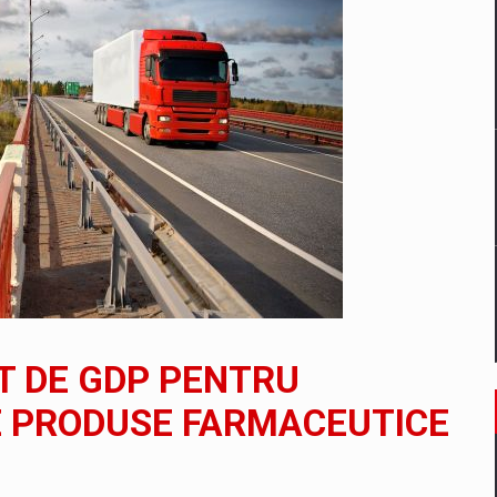
un noilor reglementari UE privind ambalajele pot risca retragerea prod
ES ON THE INTERNATIONAL BUSINESS SCENE
OST DIGITALIZED WHOLESALER IN ROMANIA
 benzinariile RO concept OSCAR – peste 500 de participanti
T DE GDP PENTRU
management a Pall-Ex, liderul pietei de transport paletizat din Romani
E PRODUSE FARMACEUTICE
MBRU AL FAMILIEI: RANGE ROVER GT