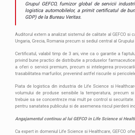
Noul Mercedes-Benz VLE este acum disponib
STIRI
Grupul GEFCO, furnizor global de servicii industri
logistica automobilelor, a primit certificatul de bu
JAECOO 5 SHS-H a ajuns in Romania
STIRI
GDP) de la Bureau Veritas.
Proteinmaxxing and the Future of Protein
ARTICOLE
Auditorul extern a analizat sistemul de calitate al GEFCO si ca
Ungaria, Grecia, Romania precum si sediul central al Grupului 
Certificatul, valabil timp de 3 ani, vine ca o garantie a fapt
privind bune practici de distributie a produselor farmaceut
a oferi o servicii premium, precum si intelegerea provocaril
trasabilitatea marfurilor, prevenind astfel riscurile si pericole
Piata de logistica din industria de Life Science si Health
volumului de produse sensibile la temperatura, precum si 
trebuie sa se concentreze mai mult pe control si securitate.
pentru sanatatea publicului si de asemenea riscul pierderii in
Angajamentul continuu al lui GEFCO in Life Science si Healt
Ca expert in domeniul Life Science si Healthcare, GEFCO ofera 