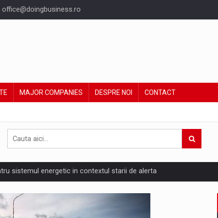
office@doingbusiness.ro
TE
MAJOR COMPANIES
DESPRE NOI
CONTACT
ntru sistemul energetic in contextul starii de alerta
are pedepseste granitele?
ing Reveals About Bakuchiol's Evolution