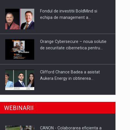
Fondul de investitii BoldMind si
uselor din piata
echipa de management a…
Orange Cybersecure – noua solutie
de securitate cibernetica pentru…
Clifford Chance Badea a asistat
Aukera Energy in obtinerea…
SAPTE PERSONALITATI DIN MEDIUL
a, preiau compania intr-o tranzactie de peste 25…
WEBINARII
DE AFACERI, ACADEMIC SI
INSTITUTIONAL…
CANON - Colaborarea eficienta a