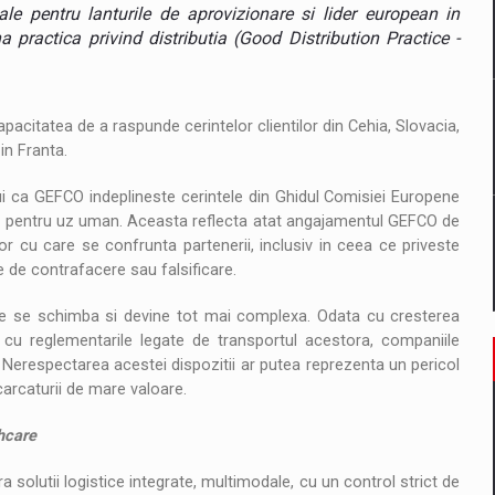
il pentru comanda intr-o gama extinsa de variante atragatoare
ale pentru lanturile de aprovizionare si lider european in
na practica privind distributia (Good Distribution Practice -
 Demand
pacitatea de a raspunde cerintelor clientilor din Cehia, Slovacia,
in Franta.
ului ca GEFCO indeplineste cerintele din Ghidul Comisiei Europene
ice pentru uz uman. Aceasta reflecta atat angajamentul GEFCO de
or cu care se confrunta partenerii, inclusiv in ceea ce priveste
le de contrafacere sau falsificare.
care se schimba si devine tot mai complexa. Odata cu cresterea
cu reglementarile legate de transportul acestora, companiile
 Nerespectarea acestei dispozitii ar putea reprezenta un pericol
carcaturii de mare valoare.
hcare
solutii logistice integrate, multimodale, cu un control strict de