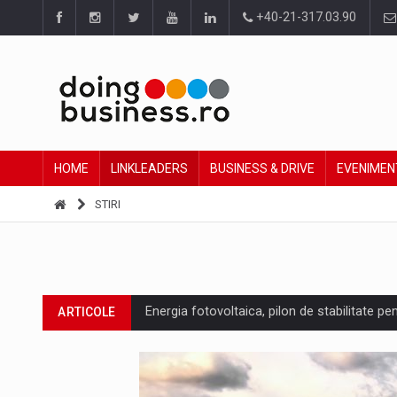
+40-21-317.03.90
HOME
LINKLEADERS
BUSINESS & DRIVE
EVENIMEN
STIRI
Energia fotovoltaica, pilon de stabilitate pe
ARTICOLE
Cum invatam sa spunem nu intr-o cultura c
ARTICOLE
Ingredient Spotlight: What SKU Level Track
ARTICOLE