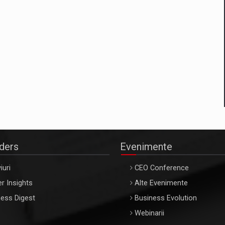
aders
Evenimente
iuri
CEO Conference
r Insights
Alte Evenimente
ess Digest
Business Evolution
Webinarii