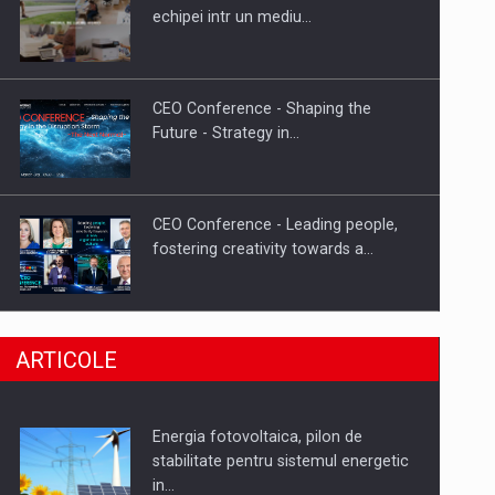
Hard Enduro Piatra Craiului 2026,
echipei intr un mediu…
fueled by benzinariile RO…
CEO Conference - Shaping the
Future - Strategy in…
CEO Conference - Leading people,
fostering creativity towards a…
CEO Conference - Shaping The
ARTICOLE
Future - Technology and…
Energia fotovoltaica, pilon de
Webinar - Business Evolution-
stabilitate pentru sistemul energetic
RETHINK STRATEGY-Finantare
in…