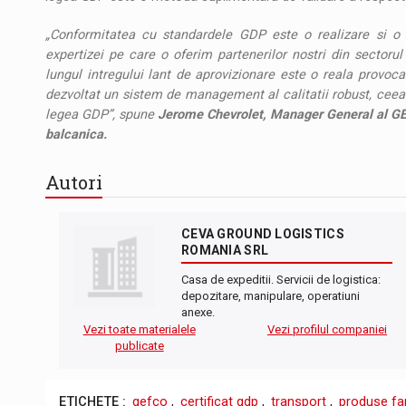
„Conformitatea cu standardele GDP este o realizare si o do
expertizei pe care o oferim partenerilor nostri din sectoru
lungul intregului lant de aprovizionare este o reala prov
dezvoltat un sistem de management al calitatii robust, ceea
legea GDP”, spune
Jerome Chevrolet, Manager General al GEF
balcanica.
Autori
CEVA GROUND LOGISTICS
ROMANIA SRL
Casa de expeditii. Servicii de logistica:
depozitare, manipulare, operatiuni
anexe.
Vezi toate materialele
Vezi profilul companiei
publicate
ETICHETE :
gefco
,
certificat gdp
,
transport
,
produse fa