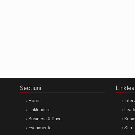
Sectiuni
Linkle
Home
Interv
Linkleaders
Leade
Business & Drive
Busin
Evenimente
Stiri