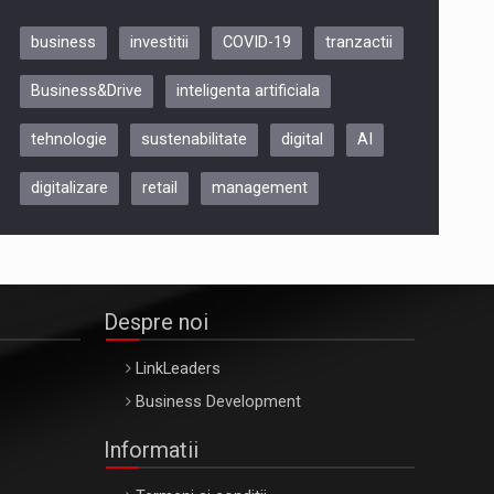
business
investitii
COVID-19
tranzactii
Be Inspired. Make it Happen!,
Business&Drive
inteligenta artificiala
ARTEMIS LETO, ORADEA, 8
Octombrie
tehnologie
sustenabilitate
digital
AI
Oradea – 8 Oct 2026
digitalizare
retail
management
Despre noi
LinkLeaders
Business Development
Informatii