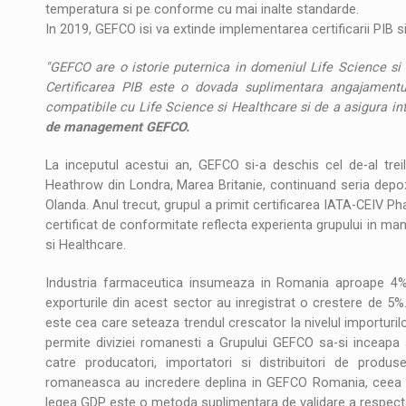
temperatura si pe conforme cu mai inalte standarde.
In 2019, GEFCO isi va extinde implementarea certificarii PIB si 
"GEFCO are o istorie puternica in domeniul Life Science si H
Certificarea PIB este o dovada suplimentara angajamentulu
compatibile cu Life Science si Healthcare si de a asigura int
de management GEFCO.
La inceputul acestui an, GEFCO si-a deschis cel de-al trei
Heathrow din Londra, Marea Britanie, continuand seria depo
Olanda. Anul trecut, grupul a primit certificarea IATA-CEIV P
certificat de conformitate reflecta experienta grupului in ma
si Healthcare.
Industria farmaceutica insumeaza in Romania aproape 4% din
exporturile din acest sector au inregistrat o crestere de 5%
este cea care seteaza trendul crescator la nivelul importurilor
permite diviziei romanesti a Grupului GEFCO sa-si inceapa a
catre producatori, importatori si distribuitori de produ
romaneasca au incredere deplina in GEFCO Romania, ceea ce i
legea GDP este o metoda suplimentara de validare a respectar