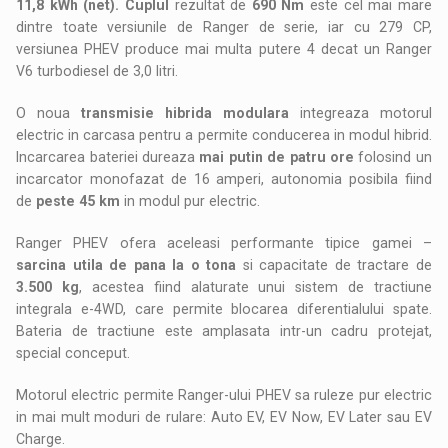
11,8 kWh (net). Cuplul
rezultat de
690 Nm
este cel mai mare
dintre toate versiunile de Ranger de serie, iar cu 279 CP,
versiunea PHEV produce mai multa putere 4 decat un Ranger
V6 turbodiesel de 3,0 litri.
O noua
transmisie hibrida modulara
integreaza motorul
electric in carcasa pentru a permite conducerea in modul hibrid.
Incarcarea bateriei dureaza
mai putin de patru ore
folosind un
incarcator monofazat de 16 amperi, autonomia posibila fiind
de
peste 45 km
in modul pur electric.
Ranger PHEV ofera aceleasi performante tipice gamei –
sarcina utila de pana la o tona
si capacitate de tractare de
3.500 kg
, acestea fiind alaturate unui sistem de tractiune
integrala e-4WD, care permite blocarea diferentialului spate.
Bateria de tractiune este amplasata intr-un cadru protejat,
special conceput.
Motorul electric permite Ranger-ului PHEV sa ruleze pur electric
in mai mult moduri de rulare: Auto EV, EV Now, EV Later sau EV
Charge.