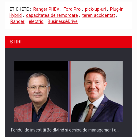
ETICHETE :
Ranger PHEV
,
Ford Pro
,
pick-up-uri
,
Plug-in
Hybrid
,
capacitatea de remorcare
,
teren accidentat
,
Ranger
,
electric
,
Business&Drive
STIRI
Fondul de investitii BoldMind si echipa de management a…