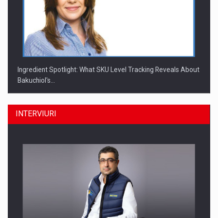
Ingredient Spotlight: What SKU Level Tracking Reveals About
Bakuchiol's…
INTERVIURI
Producatorii si comerciantii care nu se supun noilor