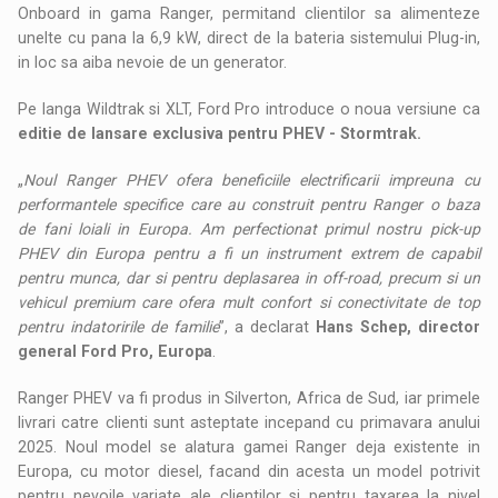
Onboard in gama Ranger, permitand clientilor sa alimenteze
unelte cu pana la 6,9 kW, direct de la bateria sistemului Plug-in,
in loc sa aiba nevoie de un generator.
Pe langa Wildtrak si XLT, Ford Pro introduce o noua versiune ca
editie de lansare exclusiva pentru PHEV - Stormtrak.
„
Noul Ranger PHEV ofera beneficiile electrificarii impreuna cu
performantele specifice care au construit pentru Ranger o baza
de fani loiali in Europa. Am perfectionat primul nostru pick-up
PHEV din Europa pentru a fi un instrument extrem de capabil
pentru munca, dar si pentru deplasarea in off-road, precum si un
vehicul premium care ofera mult confort si conectivitate de top
pentru indatoririle de familie
”, a declarat
Hans Schep, director
general Ford Pro, Europa
.
Ranger PHEV va fi produs in Silverton, Africa de Sud, iar primele
livrari catre clienti sunt asteptate incepand cu primavara anului
2025. Noul model se alatura gamei Ranger deja existente in
Europa, cu motor diesel, facand din acesta un model potrivit
pentru nevoile variate ale clientilor si pentru taxarea la nivel