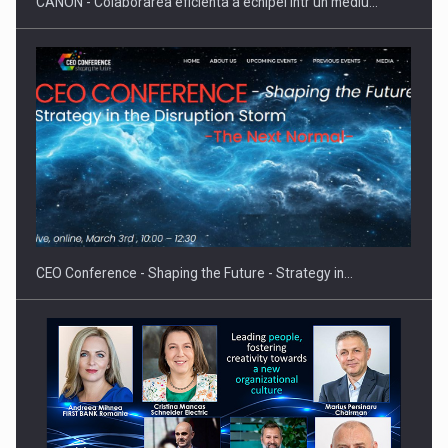
CANON - Colaborarea eficienta a echipei intr un mediu…
Hard Enduro Piatra Craiului 2026, fueled by benzinariile RO…
CEO Conference - Shaping the Future - Strategy in…