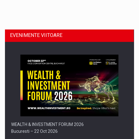
Dinu Bumbacea revine in PwC Romania ca Partener si…
EVENIMENTE VIITOARE
Comunicat de presa: Joburile part-time reincep sa intre pe…
WEALTH & INVESTMENT FORUM 2026
Bucuresti – 22 Oct 2026