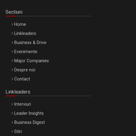
Sectiuni
Home
Linkleaders
Business & Drive
Evenimente
Major Companies
Be Inspired. Make it Happen!, ARTEMIS LETO, ORADEA, 8
Despre noi
Octombrie
Contact
Oradea – 8 Oct 2026
Linkleaders
Interviuri
Leader Insights
Business Digest
Stiri