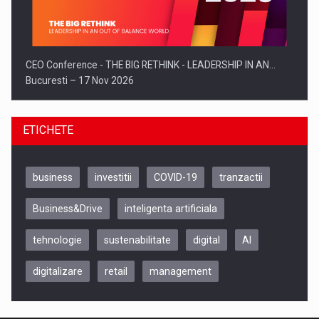
CEO Conference - THE BIG RETHINK - LEADERSHIP IN AN…
Bucuresti – 17 Nov 2026
ETICHETE
business
investitii
COVID-19
tranzactii
Business&Drive
inteligenta artificiala
tehnologie
sustenabilitate
digital
AI
digitalizare
retail
management
Be Inspired. Make it Happen!, CLUJ, 9 Decembrie
Cluj-Napoca – 9 Dec 2026