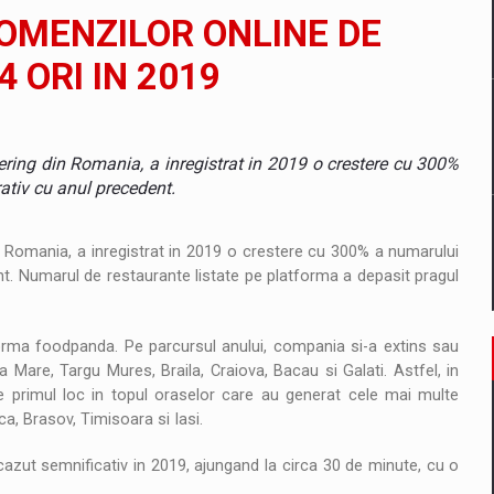
il pentru comanda intr-o gama extinsa de variante atragatoare
OMENZILOR ONLINE DE
 ORI IN 2019
 Demand
ring din Romania, a inregistrat in 2019 o crestere cu 300%
tiv cu anul precedent.
 Romania, a inregistrat in 2019 o crestere cu 300% a numarului
. Numarul de restaurante listate pe platforma a depasit pragul
rma foodpanda. Pe parcursul anului, compania si-a extins sau
ia Mare, Targu Mures, Braila, Craiova, Bacau si Galati. Astfel, in
e primul loc in topul oraselor care au generat cele mai multe
a, Brasov, Timisoara si Iasi.
cazut semnificativ in 2019, ajungand la circa 30 de minute, cu o