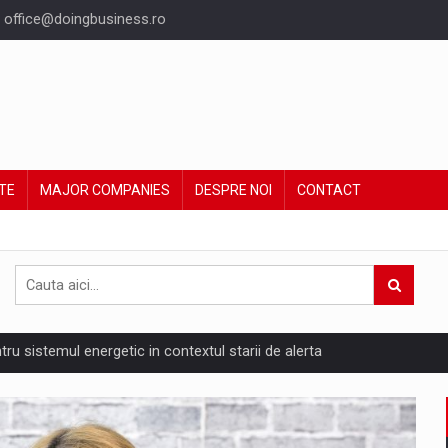
office@doingbusiness.ro
TE
MAJOR COMPANIES
DESPRE NOI
CONTACT
ntru sistemul energetic in contextul starii de alerta
are pedepseste granitele?
ing Reveals About Bakuchiol's Evolution