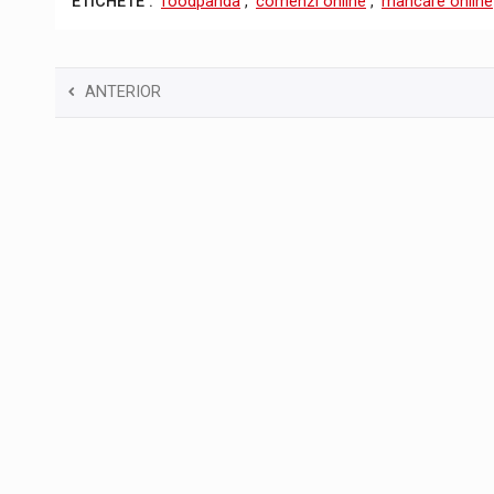
ETICHETE :
foodpanda
,
comenzi online
,
mancare online
ANTERIOR