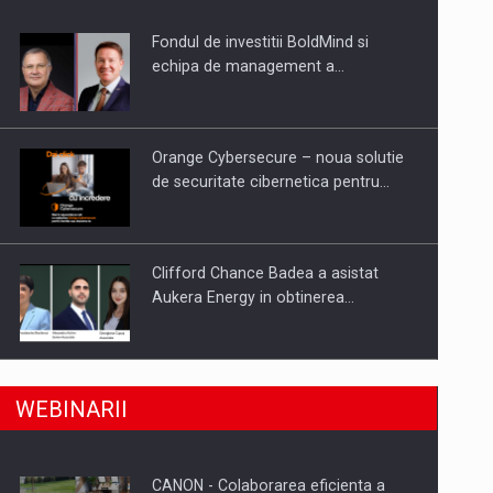
Fondul de investitii BoldMind si
uselor din piata
echipa de management a…
Orange Cybersecure – noua solutie
de securitate cibernetica pentru…
Clifford Chance Badea a asistat
Aukera Energy in obtinerea…
SAPTE PERSONALITATI DIN MEDIUL
a, preiau compania intr-o tranzactie de peste 25…
WEBINARII
DE AFACERI, ACADEMIC SI
INSTITUTIONAL…
CANON - Colaborarea eficienta a