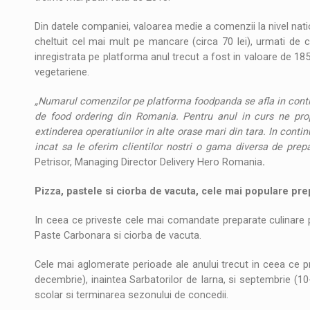
Din datele companiei, valoarea medie a comenzii la nivel nation
cheltuit cel mai mult pe mancare (circa 70 lei), urmati de 
inregistrata pe platforma anul trecut a fost in valoare de 185
vegetariene.
„Numarul comenzilor pe platforma foodpanda se afla in contin
de food ordering din Romania. Pentru anul in curs ne prop
extinderea operatiunilor in alte orase mari din tara. In cont
incat sa le oferim clientilor nostri o gama diversa de prepa
Petrisor, Managing Director Delivery Hero Romania
.
Pizza, pastele si ciorba de vacuta, cele mai populare pre
In ceea ce priveste cele mai comandate preparate culinare 
Paste Carbonara si ciorba de vacuta.
Cele mai aglomerate perioade ale anului trecut in ceea ce p
decembrie), inaintea Sarbatorilor de Iarna, si septembrie (1
scolar si terminarea sezonului de concedii.