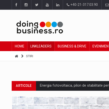
+40-21-317.03.90
HOME
LINKLEADERS
BUSINESS & DRIVE
EVENIMEN
STIRI
Energia fotovoltaica, pilon de stabilitate pe
ARTICOLE
Cum invatam sa spunem nu intr-o cultura c
ARTICOLE
Ingredient Spotlight: What SKU Level Track
ARTICOLE