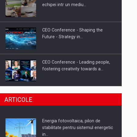
Hard Enduro Piatra Craiului 2026,
echipei intr un mediu…
fueled by benzinariile RO…
CEO Conference - Shaping the
Future - Strategy in…
CEO Conference - Leading people,
fostering creativity towards a…
CEO Conference - Shaping The
ARTICOLE
Future - Technology and…
Energia fotovoltaica, pilon de
Webinar - Business Evolution-
stabilitate pentru sistemul energetic
RETHINK STRATEGY-Finantare
in…