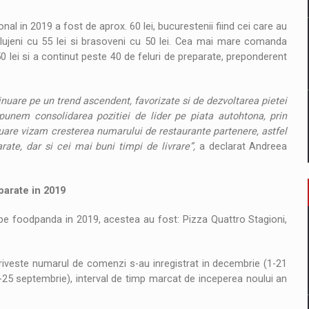
al in 2019 a fost de aprox. 60 lei, bucurestenii fiind cei care au
clujeni cu 55 lei si brasoveni cu 50 lei. Cea mai mare comanda
0 lei si a continut peste 40 de feluri de preparate, preponderent
uare pe un trend ascendent, favorizate si de dezvoltarea pietei
unem consolidarea pozitiei de lider pe piata autohtona, prin
inuare vizam cresterea numarului de restaurante partenere, astfel
rate, dar si cei mai buni timpi de livrare”,
a declarat Andreea
parate in 2019
pe foodpanda in 2019, acestea au fost: Pizza Quattro Stagioni,
riveste numarul de comenzi s-au inregistrat in decembrie (1-21
0-25 septembrie), interval de timp marcat de inceperea noului an