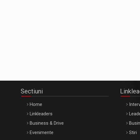
Sectiuni
Linkle
Home
Interv
Linkleaders
Leade
Business & Drive
Busin
Evenimente
Stiri