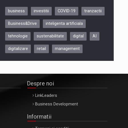
business
investitii
COVID-19
tranzactii
Be Inspired. Make it Happen!,
Business&Drive
inteligenta artificiala
ARTEMIS LETO, ORADEA, 8
Octombrie
tehnologie
sustenabilitate
digital
AI
Oradea – 8 Oct 2026
digitalizare
retail
management
Despre noi
LinkLeaders
Business Development
Informatii