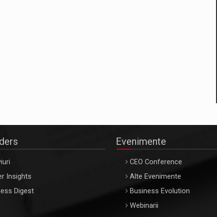
aders
Evenimente
iuri
CEO Conference
r Insights
Alte Evenimente
ess Digest
Business Evolution
Webinarii