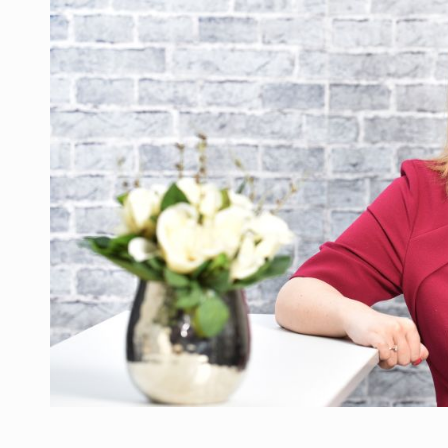
Producatorii si comerciantii care nu se sup
ARTICOLE
LEADERSHIP IN MISCARE
INTERVIURI
CU BATERIILE PERMANENT INCARCATE
INTERVIURI
PUTTING ROMANIAN CORPORATE COMPANI
INTERVIURI
OUR EDGE WILL COME FROM BEING THE M
INTERVIURI
COFFEE IS OUR LOVE LANGUAGE
INTERVIURI
Hard Enduro Piatra Craiului 2026, fueled by
STIRI
Fondul de investitii BoldMind si echipa de 
STIRI
RANGE ROVER DEZVALUIE AL CINCILEA ME
STIRI