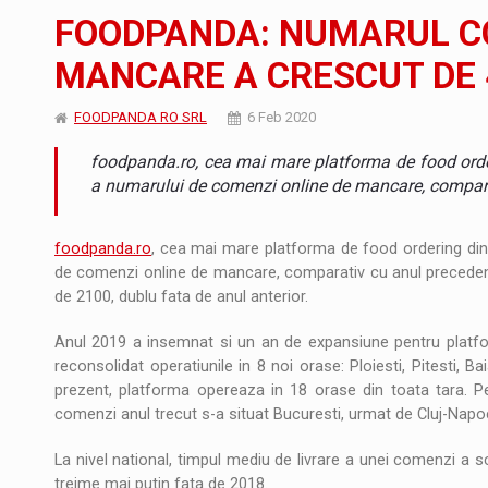
Noul Mercedes-Benz VLE este acum disponib
STIRI
FOODPANDA: NUMARUL C
JAECOO 5 SHS-H a ajuns in Romania
STIRI
MANCARE A CRESCUT DE 4
Proteinmaxxing and the Future of Protein
ARTICOLE
FOODPANDA RO SRL
6 Feb 2020
foodpanda.ro, cea mai mare platforma de food orde
a numarului de comenzi online de mancare, compara
foodpanda.ro
, cea mai mare platforma de food ordering din
de comenzi online de mancare, comparativ cu anul precedent
de 2100, dublu fata de anul anterior.
Anul 2019 a insemnat si un an de expansiune pentru platfo
reconsolidat operatiunile in 8 noi orase: Ploiesti, Pitesti, Ba
prezent, platforma opereaza in 18 orase din toata tara. P
comenzi anul trecut s-a situat Bucuresti, urmat de Cluj-Napoc
La nivel national, timpul mediu de livrare a unei comenzi a s
treime mai putin fata de 2018.