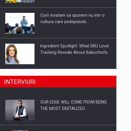
Investitii Digitalizare
Cum invatam sa spunem nu intr-o
cultura care pedepseste…
Ingredient Spotlight: What SKU Level
Tracking Reveals About Bakuchiol's…
Producatorii si comerciantii care nu
INTERVIURI
se supun noilor reglementari…
OUR EDGE WILL COME FROM BEING
Proteinmaxxing and the Future of
THE MOST DIGITALIZED…
Protein Demand