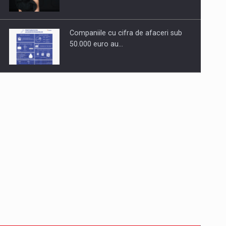
Companiile cu cifra de afaceri sub
50.000 euro au…
Dinu Bumbacea revine in PwC
Romania ca Partener si…
Comunicat de presa: Joburile part-
time reincep sa intre pe…