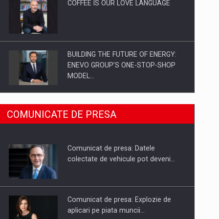
COFFEE IS OUR LOVE LANGUAGE
BUILDING THE FUTURE OF ENERGY:
ENEVO GROUP’S ONE-STOP-SHOP
MODEL…
ROOTED IN ROMANIA, BUILT TO
COMUNICATE DE PRESA
DELIVER TECHNOLOGY FOR THE…
Comunicat de presa: Datele
PUTTING ROMANIAN CORPORATE
colectate de vehicule pot deveni…
COMPANIES ON THE INTERNATIONAL
BUSINESS SCENE
Comunicat de presa: Explozie de
aplicari pe piata muncii…