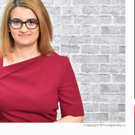
un noilor reglementari UE privind ambalajele pot risca retragerea prod
ES ON THE INTERNATIONAL BUSINESS SCENE
OST DIGITALIZED WHOLESALER IN ROMANIA
 benzinariile RO concept OSCAR – peste 500 de participanti
management a Pall-Ex, liderul pietei de transport paletizat din Romani
MBRU AL FAMILIEI: RANGE ROVER GT
Copyright © foodpanda.ro