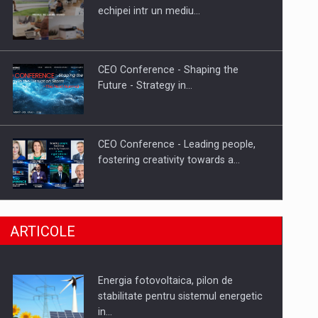
Hard Enduro Piatra Craiului 2026,
echipei intr un mediu…
fueled by benzinariile RO…
CEO Conference - Shaping the
Future - Strategy in…
CEO Conference - Leading people,
fostering creativity towards a…
CEO Conference - Shaping The
ARTICOLE
Future - Technology and…
Energia fotovoltaica, pilon de
Webinar - Business Evolution-
stabilitate pentru sistemul energetic
RETHINK STRATEGY-Finantare
in…