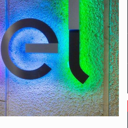
un noilor reglementari UE privind ambalajele pot risca retragerea prod
ES ON THE INTERNATIONAL BUSINESS SCENE
OST DIGITALIZED WHOLESALER IN ROMANIA
 benzinariile RO concept OSCAR – peste 500 de participanti
management a Pall-Ex, liderul pietei de transport paletizat din Romani
MBRU AL FAMILIEI: RANGE ROVER GT