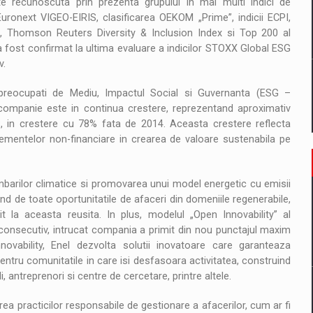
ste recunoscuta prin prezenta grupului in mai multi indici de
uronext VIGEO-EIRIS, clasificarea OEKOM „Prime”, indicii ECPI,
 Thomson Reuters Diversity & Inclusion Index si Top 200 al
el a fost confirmat la ultima evaluare a indicilor STOXX Global ESG
v.
r preocupati de Mediu, Impactul Social si Guvernanta (ESG –
companie este in continua crestere, reprezentand aproximativ
8, in crestere cu 78% fata de 2014. Aceasta crestere reflecta
ementelor non-financiare in crearea de valoare sustenabila pe
mbarilor climatice si promovarea unui model energetic cu emisii
and de toate oportunitatile de afaceri din domeniile regenerabile,
uit la aceasta reusita. In plus, modelul „Open Innovability” al
n consecutiv, intrucat compania a primit din nou punctajul maxim
ovability, Enel dezvolta solutii inovatoare care garanteaza
entru comunitatile in care isi desfasoara activitatea, construind
, antreprenori si centre de cercetare, printre altele.
rea practicilor responsabile de gestionare a afacerilor, cum ar fi