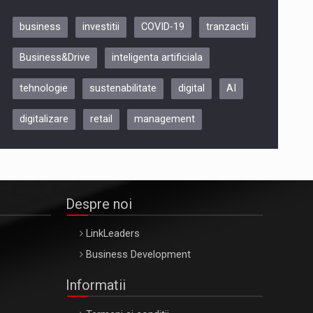
business
investitii
COVID-19
tranzactii
Be Inspired. Make it Happen!,
Business&Drive
inteligenta artificiala
ARTEMIS LETO, ORADEA, 8
Octombrie
tehnologie
sustenabilitate
digital
AI
Oradea – 8 Oct 2026
digitalizare
retail
management
Despre noi
LinkLeaders
Business Development
Informatii