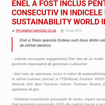
ENEL A FOST INCLUS PEN
Noul Mercedes-Benz VLE este acum disponib
STIRI
CONSECUTIV IN INDICELE
JAECOO 5 SHS-H a ajuns in Romania
STIRI
SUSTAINABILITY WORLD 
Proteinmaxxing and the Future of Protein
ARTICOLE
PPC ENERGY SERVICES CO SA
16 Sep 2019
Enel si filiala spaniola Endesa sunt doua dintre ce
de utilitati electrice
•
Indicele recunoaste angajamentul Enel fata de un model e
practicile responsabile de gestionare a afacerilor
• Enel este, de asemenea, inclus in indicii de sustenabilita
la ultima evaluare, precum si FTSE4Good, Euronext VIGEO-
Network ESG Best Practices Indices Thomson Reuters Dive
egalitatea de gen.
• Ponderea investitorilor preocupati de mediu, impact soci
Enel reprezenta aproximativ 10,5% din capitalul social al gr