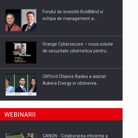
Fondul de investitii BoldMind si
uselor din piata
echipa de management a…
Orange Cybersecure – noua solutie
de securitate cibernetica pentru…
Clifford Chance Badea a asistat
Aukera Energy in obtinerea…
SAPTE PERSONALITATI DIN MEDIUL
a, preiau compania intr-o tranzactie de peste 25…
WEBINARII
DE AFACERI, ACADEMIC SI
INSTITUTIONAL…
CANON - Colaborarea eficienta a