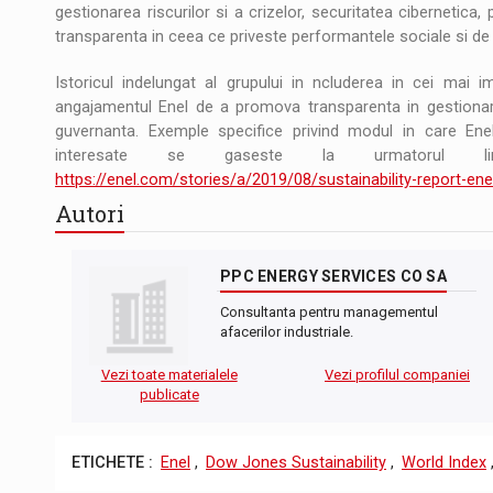
gestionarea riscurilor si a crizelor, securitatea cibernetica,
transparenta in ceea ce priveste performantele sociale si de
Istoricul indelungat al grupului in ncluderea in cei mai i
angajamentul Enel de a promova transparenta in gestionarea
guvernanta. Exemple specifice privind modul in care Enel
interesate se gaseste la urmatorul lin
https://enel.com/stories/a/2019/08/sustainability-report-en
Autori
PPC ENERGY SERVICES CO SA
Consultanta pentru managementul
afacerilor industriale.
Vezi toate materialele
Vezi profilul companiei
publicate
ETICHETE :
Enel
,
Dow Jones Sustainability
,
World Index