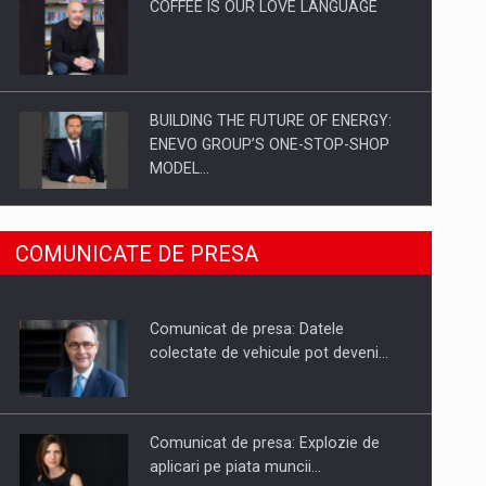
COFFEE IS OUR LOVE LANGUAGE
BUILDING THE FUTURE OF ENERGY:
ENEVO GROUP’S ONE-STOP-SHOP
MODEL…
ROOTED IN ROMANIA, BUILT TO
COMUNICATE DE PRESA
DELIVER TECHNOLOGY FOR THE…
Comunicat de presa: Datele
PUTTING ROMANIAN CORPORATE
colectate de vehicule pot deveni…
COMPANIES ON THE INTERNATIONAL
BUSINESS SCENE
Comunicat de presa: Explozie de
aplicari pe piata muncii…