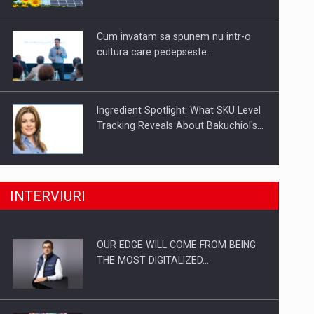
Investitii Digitalizare
Cum invatam sa spunem nu intr-o
cultura care pedepseste…
Ingredient Spotlight: What SKU Level
Tracking Reveals About Bakuchiol's…
Producatorii si comerciantii care nu
INTERVIURI
se supun noilor reglementari…
OUR EDGE WILL COME FROM BEING
Proteinmaxxing and the Future of
THE MOST DIGITALIZED…
Protein Demand