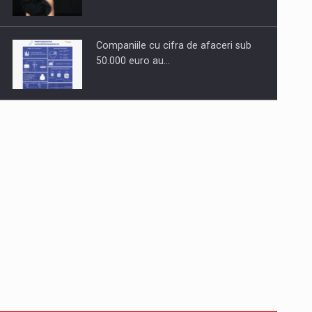
Companiile cu cifra de afaceri sub
50.000 euro au…
Dinu Bumbacea revine in PwC
Romania ca Partener si…
Comunicat de presa: Joburile part-
time reincep sa intre pe…