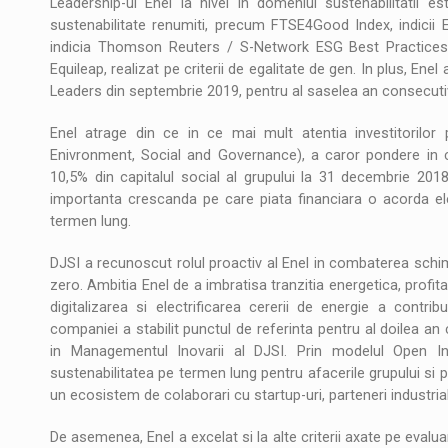
Leadership-ul Enel la nivel in domeniul sustenabilitatii e
sustenabilitate renumiti, precum FTSE4Good Index, indicii E
indicia Thomson Reuters / S-Network ESG Best Practices,
Equileap, realizat pe criterii de egalitate de gen. In plus, En
Leaders din septembrie 2019, pentru al saselea an consecuti
Enel atrage din ce in ce mai mult atentia investitorilo
Enivronment, Social and Governance), a caror pondere in 
10,5% din capitalul social al grupului la 31 decembrie 201
importanta crescanda pe care piata financiara o acorda el
termen lung.
DJSI a recunoscut rolul proactiv al Enel in combaterea schi
zero. Ambitia Enel de a imbratisa tranzitia energetica, profit
digitalizarea si electrificarea cererii de energie a contrib
companiei a stabilit punctul de referinta pentru al doilea a
in Managementul Inovarii al DJSI. Prin modelul Open Inn
sustenabilitatea pe termen lung pentru afacerile grupului si p
un ecosistem de colaborari cu startup-uri, parteneri industriali
De asemenea, Enel a excelat si la alte criterii axate pe evalua