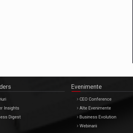
aders
Evenimente
iuri
CEO Conference
r Insights
Alte Evenimente
ess Digest
Business Evolution
Webinarii