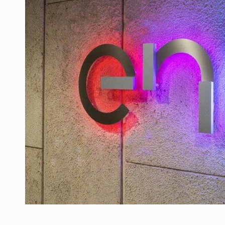
Producatorii si comerciantii care nu se sup
ARTICOLE
LEADERSHIP IN MISCARE
INTERVIURI
CU BATERIILE PERMANENT INCARCATE
INTERVIURI
PUTTING ROMANIAN CORPORATE COMPANI
INTERVIURI
OUR EDGE WILL COME FROM BEING THE M
INTERVIURI
COFFEE IS OUR LOVE LANGUAGE
INTERVIURI
Hard Enduro Piatra Craiului 2026, fueled by
STIRI
Fondul de investitii BoldMind si echipa de 
STIRI
RANGE ROVER DEZVALUIE AL CINCILEA ME
STIRI