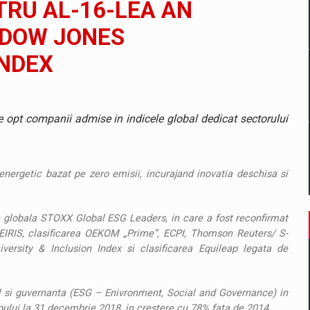
TRU AL-16-LEA AN
il pentru comanda intr-o gama extinsa de variante atragatoare
 DOW JONES
INDEX
 Demand
le opt companii admise in indicele global dedicat sectorului
nergetic bazat pe zero emisii, incurajand inovatia deschisa si
te globala STOXX Global ESG Leaders, in care a fost reconfirmat
EIRIS, clasificarea OEKOM „Prime”, ECPI, Thomson Reuters/ S-
rsity & Inclusion Index si clasificarea Equileap legata de
al si guvernanta (ESG – Enivronment, Social and Governance) in
upului la 31 decembrie 2018, in crestere cu 78% fata de 2014