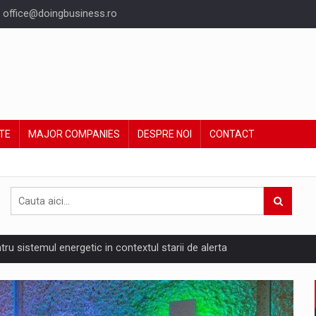
office@doingbusiness.ro
TE
MAJOR COMPANIES
DESPRE NOI
CONTACT
ntru sistemul energetic in contextul starii de alerta
are pedepseste granitele?
ing Reveals About Bakuchiol's Evolution