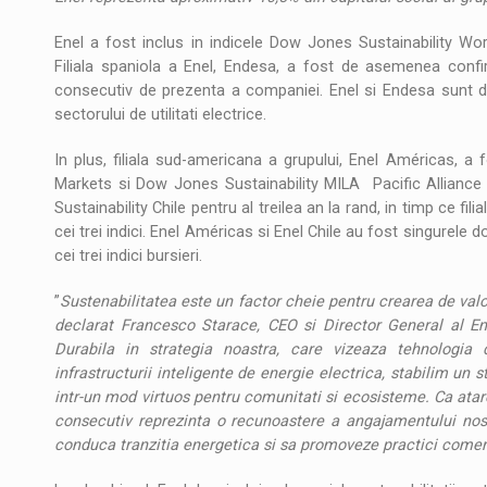
Enel a fost inclus in indicele Dow Jones Sustainability Wo
Filiala spaniola a Enel, Endesa, a fost de asemenea conf
consecutiv de prezenta a companiei. Enel si Endesa sunt do
sectorului de utilitati electrice.
In plus, filiala sud-americana a grupului, Enel Américas, 
Markets si Dow Jones Sustainability MILA Pacific Alliance
Sustainability Chile pentru al treilea an la rand, in timp ce fi
cei trei indici. Enel Américas si Enel Chile au fost singurele 
cei trei indici bursieri.
”
Sustenabilitatea este un factor cheie pentru crearea de valoa
declarat Francesco Starace, CEO si Director General al En
Durabila in strategia noastra, care vizeaza tehnologia
infrastructurii inteligente de energie electrica, stabilim un
intr-un mod virtuos pentru comunitati si ecosisteme. Ca atar
consecutiv reprezinta o recunoastere a angajamentului nost
conduca tranzitia energetica si sa promoveze practici comer