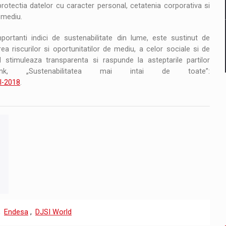
 protectia datelor cu caracter personal, cetatenia corporativa si
 mediu.
mportanti indici de sustenabilitate din lume, este sustinut de
 riscurilor si oportunitatilor de mediu, a celor sociale si de
 stimuleaza transparenta si raspunde la asteptarile partilor
k, „Sustenabilitatea mai intai de toate”:
el-2018
.
,
Endesa
,
DJSI World