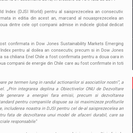
rld Index (DJSI World) pentru al saisprezecelea an consecutiv.
irmata in editia din acest an, marcand al nouasprezecelea an
ua dintre cele opt companii admise in indicele global dedicat
a fost confirmata in Dow Jones Sustainability Markets Emerging
 Index pentru al doilea an consecutiv, precum si in Dow Jones
liala sa chiliana Enel Chile a fost confirmata pentru a doua oara in
doua companii de energie din Chile care au fost confirmate in toti
re pe termen lung in randul actionarilor si asociatilor nostri”, a
el. „Prin integrarea deplina a Obiectivelor ONU de Dezvoltare
 de generare a energiei fara emisii, precum si dezvoltarea
 standard pentru companiile dispuse sa isi maximizeze profiturile
e, includerea noastra in DJSI pentru cel de-al saisprezecelea an
ru fata de dezvoltarea unui model de afaceri durabil, care sa
ciale responsabile
."