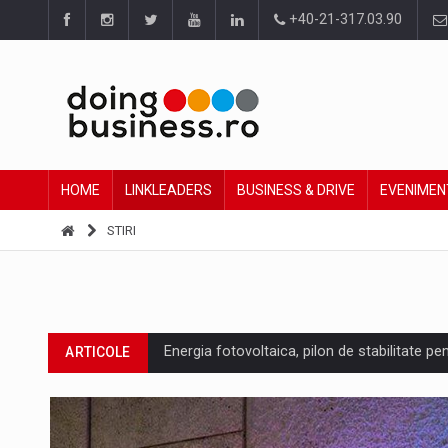
+40-21-317.03.90
HOME
LINKLEADERS
BUSINESS & DRIVE
EVENIMEN
STIRI
Energia fotovoltaica, pilon de stabilitate pe
ARTICOLE
Cum invatam sa spunem nu intr-o cultura c
ARTICOLE
Ingredient Spotlight: What SKU Level Track
ARTICOLE