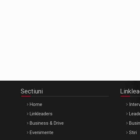
Sectiuni
Linkle
Home
Interv
Linkleaders
Leade
Business & Drive
Busin
Evenimente
Stiri