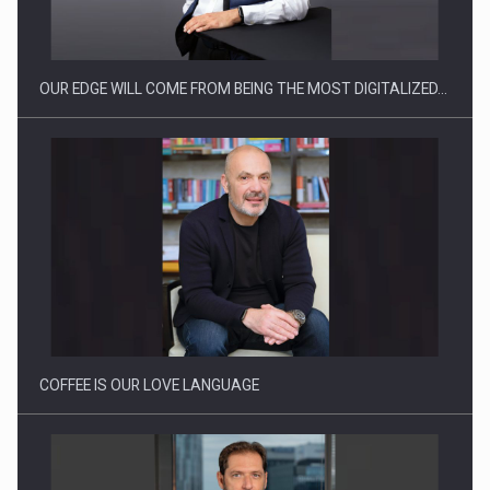
OUR EDGE WILL COME FROM BEING THE MOST DIGITALIZED…
Cum invatam sa spunem nu intr-o cultura care pedepseste…
COFFEE IS OUR LOVE LANGUAGE