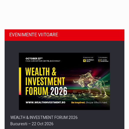
Dinu Bumbacea revine in PwC Romania ca Partener si…
EVENIMENTE VIITOARE
Comunicat de presa: Joburile part-time reincep sa intre pe…
WEALTH & INVESTMENT FORUM 2026
Bucuresti – 22 Oct 2026