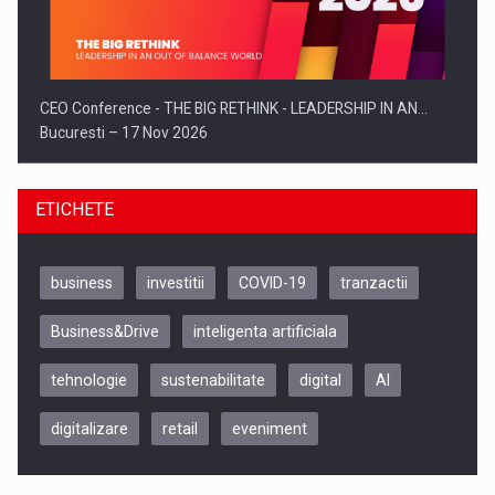
CEO Conference - THE BIG RETHINK - LEADERSHIP IN AN…
Bucuresti – 17 Nov 2026
ETICHETE
business
investitii
COVID-19
tranzactii
Business&Drive
inteligenta artificiala
tehnologie
sustenabilitate
digital
AI
digitalizare
retail
eveniment
Be Inspired. Make it Happen!, CLUJ, 9 Decembrie
Cluj-Napoca – 9 Dec 2026