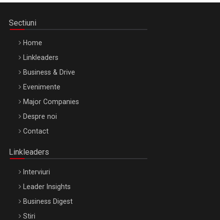
Sectiuni
Home
Linkleaders
Business & Drive
Evenimente
Major Companies
Be Inspired. Make it Happen!, ARTEMIS LETO, ORADEA, 8
Despre noi
Octombrie
Contact
Oradea – 8 Oct 2026
Linkleaders
Interviuri
Leader Insights
Business Digest
Stiri