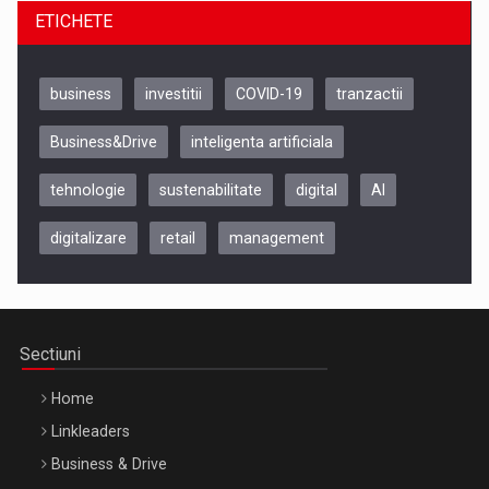
ETICHETE
business
investitii
COVID-19
tranzactii
Business&Drive
inteligenta artificiala
tehnologie
sustenabilitate
digital
AI
digitalizare
retail
management
Be Inspired. Make it Happen!, CLUJ, 9 Decembrie
Cluj-Napoca – 9 Dec 2026
Sectiuni
Home
Linkleaders
Business & Drive