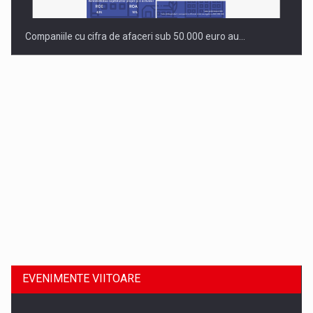
Companiile cu cifra de afaceri sub 50.000 euro au…
Dinu Bumbacea revine in PwC Romania ca Partener si…
EVENIMENTE VIITOARE