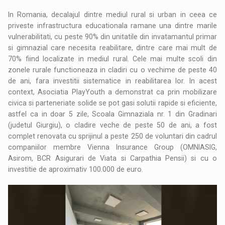
In Romania, decalajul dintre mediul rural si urban in ceea ce
priveste infrastructura educationala ramane una dintre marile
vulnerabilitati, cu peste 90% din unitatile din invatamantul primar
si gimnazial care necesita reabilitare, dintre care mai mult de
70% fiind localizate in mediul rural. Cele mai multe scoli din
zonele rurale functioneaza in cladiri cu o vechime de peste 40
de ani, fara investitii sistematice in reabilitarea lor. In acest
context, Asociatia PlayYouth a demonstrat ca prin mobilizare
civica si parteneriate solide se pot gasi solutii rapide si eficiente,
astfel ca in doar 5 zile, Scoala Gimnaziala nr. 1 din Gradinari
(judetul Giurgiu), o cladire veche de peste 50 de ani, a fost
complet renovata cu sprijinul a peste 250 de voluntari din cadrul
companiilor membre Vienna Insurance Group (OMNIASIG,
Asirom, BCR Asigurari de Viata si Carpathia Pensii) si cu o
investitie de aproximativ 100.000 de euro.