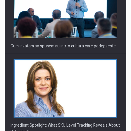
Webinar - Business Evolution-RETHINK STRATEGY-Finantare
Investitii Digitalizare
Cum invatam sa spunem nu intr-o cultura care pedepseste…
Ingredient Spotlight: What SKU Level Tracking Reveals About