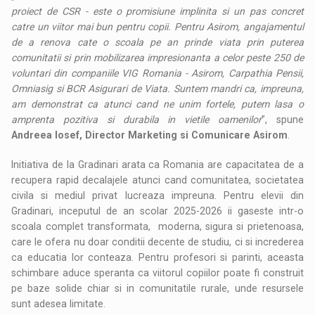
proiect de CSR - este o promisiune implinita si un pas concret
catre un viitor mai bun pentru copii. Pentru Asirom, angajamentul
de a renova cate o scoala pe an prinde viata prin puterea
comunitatii si prin mobilizarea impresionanta a celor peste 250 de
voluntari din companiile VIG Romania - Asirom, Carpathia Pensii,
Omniasig si BCR Asigurari de Viata. Suntem mandri ca, impreuna,
am demonstrat ca atunci cand ne unim fortele, putem lasa o
amprenta pozitiva si durabila in vietile oamenilor
”, spune
Andreea Iosef, Director Marketing si Comunicare Asirom
.
Initiativa de la Gradinari arata ca Romania are capacitatea de a
recupera rapid decalajele atunci cand comunitatea, societatea
civila si mediul privat lucreaza impreuna. Pentru elevii din
Gradinari, inceputul de an scolar 2025-2026 ii gaseste intr-o
scoala complet transformata, moderna, sigura si prietenoasa,
care le ofera nu doar conditii decente de studiu, ci si increderea
ca educatia lor conteaza. Pentru profesori si parinti, aceasta
schimbare aduce speranta ca viitorul copiilor poate fi construit
pe baze solide chiar si in comunitatile rurale, unde resursele
sunt adesea limitate.