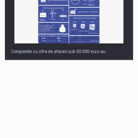
Companiile cu cifra de afaceri sub 50.000 euro au…
Dinu Bumbacea revine in PwC Romania ca Partener si…