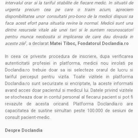
intervalul orar si la tariful stabilite de fiecare medic. In situatii de
urgenta precum cea pe care o traim acum, apreciem
disponibilitatea unor consultatii pro-bono de la medicii dispusi sa
faca acest efort pana situatia revine la normal. Medicii sunt una
dintre resursele vitale ale unei tari si le suntem recunoscatori
pentru munca neobosita si implicarea de care dau dovada in
aceste zile
", a declarat
Matei Tiboc, Fondatorul Doclandia.ro
In ceea ce priveste procedura de inscriere, dupa verificarea
autenticitatii profesiei in platforma, medicii nou inrolati pe
Doclandia.ro trebuie doar sa isi selecteze orarul de lucru si
tariful perceput pentru vizita. Toate vizitele in platforma
Doclandia.ro sunt securizate si encriptate, la aceste informatii
avand acces doar pacientul si medicul lui. Datele privind vizitele
se stocheaza doar in contul personal al fiecarui pacient si pot fi
revazute de acesta oricand. Platforma Doclandia.ro are
capacitatea de sustine simultan peste 100.000 de sesiuni de
consult pacient-medic.
Despre Doclandia