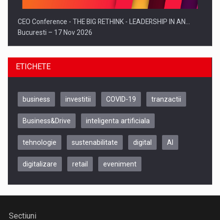
CEO Conference - THE BIG RETHINK - LEADERSHIP IN AN…
Bucuresti – 17 Nov 2026
ETICHETE
business
investitii
COVID-19
tranzactii
Business&Drive
inteligenta artificiala
tehnologie
sustenabilitate
digital
AI
digitalizare
retail
eveniment
Be Inspired. Make it Happen!, CLUJ, 9 Decembrie
Cluj-Napoca – 9 Dec 2026
Sectiuni