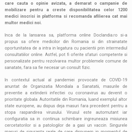
care cauta o opinie avizata, a demarat o campanie de
mobilizare pentru a creste disponibilitatea celor 1200
medici inscrisi in platforma si recomanda afilierea cat mai
multor medici noi.
Inca de la lansarea sa, platforma online Doclandia.ro si-a
propus sa ofere medicilor din Romania si din strainatate
oportunitatea de a intra in legatura cu pacientii prin intermediul
consultatiilor online. Astfel, pot fi oferite sfaturi competente si
personalizate pentru rezolvarea multor problemele comune de
sanatate, fara sa fie necesar un consult fizic.
In contextul actual al pandemiei provocate de COVID-19
anuntat de Organizatia Mondiala a Sanatatii, masurile de
preventie a extinderii infectiei cu coronavirus au devenit o
prioritate globala. Autoritatile din Romania, luand exemplul altor
state europene, au dispus deja masuri fara precedent pentru a
stopa raspandirea virusului. Virusul este automutant iar
configuratia sa in continua schimbare ingreuneaza misiunea
cercetatorilor si a patologilor de a gasi un vaccin. Singurele
masuri de siguranta reale de care dispunem in momentul de