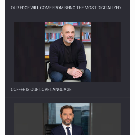
OUR EDGE WILL COME FROM BEING THE MOST DIGITALIZED…
Cum invatam sa spunem nu intr-o cultura care pedepseste…
COFFEE IS OUR LOVE LANGUAGE