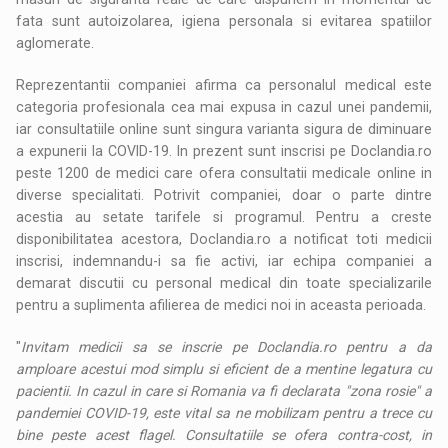
fata sunt autoizolarea, igiena personala si evitarea spatiilor
aglomerate.
Reprezentantii companiei afirma ca personalul medical este
categoria profesionala cea mai expusa in cazul unei pandemii,
iar consultatiile online sunt singura varianta sigura de diminuare
a expunerii la COVID-19. In prezent sunt inscrisi pe Doclandia.ro
peste 1200 de medici care ofera consultatii medicale online in
diverse specialitati. Potrivit companiei, doar o parte dintre
acestia au setate tarifele si programul. Pentru a creste
disponibilitatea acestora, Doclandia.ro a notificat toti medicii
inscrisi, indemnandu-i sa fie activi, iar echipa companiei a
demarat discutii cu personal medical din toate specializarile
pentru a suplimenta afilierea de medici noi in aceasta perioada.
"
Invitam medicii sa se inscrie pe Doclandia.ro pentru a da
amploare acestui mod simplu si eficient de a mentine legatura cu
pacientii. In cazul in care si Romania va fi declarata "zona rosie" a
pandemiei COVID-19, este vital sa ne mobilizam pentru a trece cu
bine peste acest flagel. Consultatiile se ofera contra-cost, in