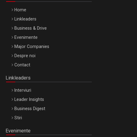
Home
Linkleaders
Business & Drive
Evenimente
Major Companies
Be Inspired. Make it Happen!, ARTEMIS LETO, ORADEA, 8
Despre noi
Octombrie
Contact
Oradea – 8 Oct 2026
Linkleaders
Interviuri
Leader Insights
Business Digest
Stiri
Evenimente