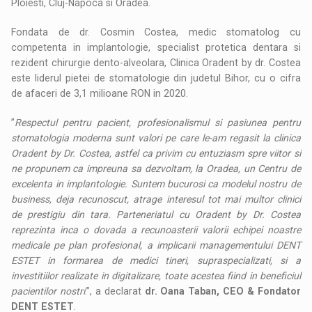
Ploiesti, Cluj-Napoca si Oradea.
Fondata de dr. Cosmin Costea, medic stomatolog cu
competenta in implantologie, specialist protetica dentara si
rezident chirurgie dento-alveolara, Clinica Oradent by dr. Costea
este liderul pietei de stomatologie din judetul Bihor, cu o cifra
de afaceri de 3,1 milioane RON in 2020.
”
Respectul pentru pacient, profesionalismul si pasiunea pentru
stomatologia moderna sunt valori pe care le-am regasit la clinica
Oradent by Dr. Costea, astfel ca privim cu entuziasm spre viitor si
ne propunem ca impreuna sa dezvoltam, la Oradea, un Centru de
excelenta in implantologie. Suntem bucurosi ca modelul nostru de
business, deja recunoscut, atrage interesul tot mai multor clinici
de prestigiu din tara. Parteneriatul cu Oradent by Dr. Costea
reprezinta inca o dovada a recunoasterii valorii echipei noastre
medicale pe plan profesional, a implicarii managementului DENT
ESTET in formarea de medici tineri, supraspecializati, si a
investitiilor realizate in digitalizare, toate acestea fiind in beneficiul
pacientilor nostri
.”, a declarat
dr. Oana Taban, CEO & Fondator
DENT ESTET
.