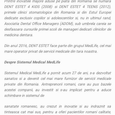
Printre inovatiile majore aduse pe piata din Romania se numara
DENT ESTET 4 KIDS (2008) si DENT ESTET 4 TEENS (2012),
primele clinici stomatologice din Romania si din Estul Europei
dedicate exclusiv copiilor si adolescentilor si, nu in ultimul rand,
Asociatia Dental Office Managers (ADOM), sub umbrela careia se
desfasoara cursurile primei scoli de manageri dedicati clinicilor de
medicina dentara.
Din anul 2016, DENT ESTET face parte din grupul MedLife, cel mai
mare operator privat de servicii medicale din tara noastra.
Despre Sistemul Medical MedLife
Sistemul Medical MedLife a pornit acum 27 de ani, s-a dezvoltat
sanatos si a devenit cel mai mare furnizor de servicii medicale
private din Romania. Antreprenorii romani, care au pus bazele
acestei companii, au investit si s-au implicat pentru a aduce
schimbare in sistemul de
sanatate romanesc, au crezut in inovatie si au indraznit sa
tinteasca cat mai sus, pentru a oferi pacientilor romani calitate,