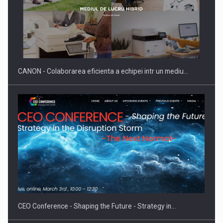
SYCLEF isi consolideaza prezenta in Romania printr-o a
doua…
CANON - Colaborarea eficienta a echipei intr un mediu…
Fondul de investitii BoldMind si echipa de management a…
CEO Conference - Shaping the Future - Strategy in…