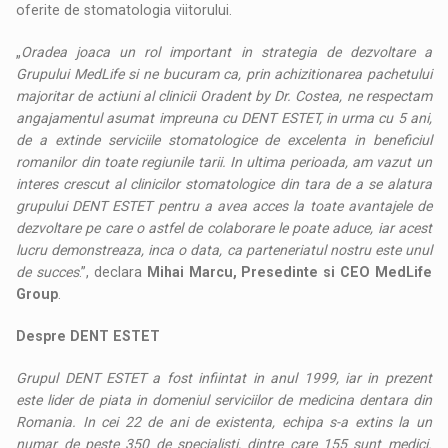
oferite de stomatologia viitorului.
„
Oradea joaca un rol important in strategia de dezvoltare a
Grupului MedLife si ne bucuram ca, prin achizitionarea pachetului
majoritar de actiuni al clinicii Oradent by Dr. Costea, ne respectam
angajamentul asumat impreuna cu DENT ESTET, in urma cu 5 ani,
de a extinde serviciile stomatologice de excelenta in beneficiul
romanilor din toate regiunile tarii. In ultima perioada, am vazut un
interes crescut al clinicilor stomatologice din tara de a se alatura
grupului DENT ESTET pentru a avea acces la toate avantajele de
dezvoltare pe care o astfel de colaborare le poate aduce, iar acest
lucru demonstreaza, inca o data, ca parteneriatul nostru este unul
de succes
.”, declara
Mihai Marcu, Presedinte si CEO MedLife
Group
.
Despre DENT ESTET
Grupul DENT ESTET a fost infiintat in anul 1999, iar in prezent
este lider de piata in domeniul serviciilor de medicina dentara din
Romania. In cei 22 de ani de existenta, echipa s-a extins la un
numar de peste 350 de specialisti, dintre care 155 sunt medici.