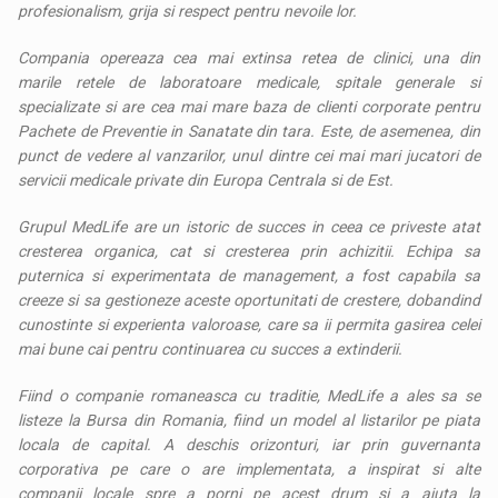
profesionalism, grija si respect pentru nevoile lor.
Compania opereaza cea mai extinsa retea de clinici, una din
marile retele de laboratoare medicale, spitale generale si
specializate si are cea mai mare baza de clienti corporate pentru
Pachete de Preventie in Sanatate din tara. Este, de asemenea, din
punct de vedere al vanzarilor, unul dintre cei mai mari jucatori de
servicii medicale private din Europa Centrala si de Est.
Grupul MedLife are un istoric de succes in ceea ce priveste atat
cresterea organica, cat si cresterea prin achizitii. Echipa sa
puternica si experimentata de management, a fost capabila sa
creeze si sa gestioneze aceste oportunitati de crestere, dobandind
cunostinte si experienta valoroase, care sa ii permita gasirea celei
mai bune cai pentru continuarea cu succes a extinderii.
Fiind o companie romaneasca cu traditie, MedLife a ales sa se
listeze la Bursa din Romania, fiind un model al listarilor pe piata
locala de capital. A deschis orizonturi, iar prin guvernanta
corporativa pe care o are implementata, a inspirat si alte
companii locale spre a porni pe acest drum si a ajuta la