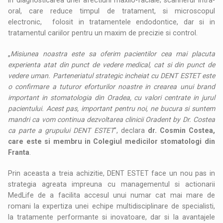
in diagnosticarea unei afectiuni maxilo-faciale; scannerul intra-
oral, care reduce timpul de tratament, si microscopul
electronic, folosit in tratamentele endodontice, dar si in
tratamentul cariilor pentru un maxim de precizie si control.
„
Misiunea noastra este sa oferim pacientilor cea mai placuta
experienta atat din punct de vedere medical, cat si din punct de
vedere uman. Parteneriatul strategic incheiat cu DENT ESTET este
o confirmare a tuturor eforturilor noastre in crearea unui brand
important in stomatologia din Oradea, cu valori centrate in jurul
pacientului. Acest pas, important pentru noi, ne bucura si suntem
mandri ca vom continua dezvoltarea clinicii Oradent by Dr. Costea
ca parte a grupului DENT ESTET
”, declara
dr. Cosmin Costea,
care este si membru in Colegiul medicilor stomatologi din
Franta
.
Prin aceasta a treia achizitie, DENT ESTET face un nou pas in
strategia agreata impreuna cu managementul si actionarii
MedLife de a facilita accesul unui numar cat mai mare de
romani la expertiza unei echipe multidisciplinare de specialisti,
la tratamente performante si inovatoare, dar si la avantajele