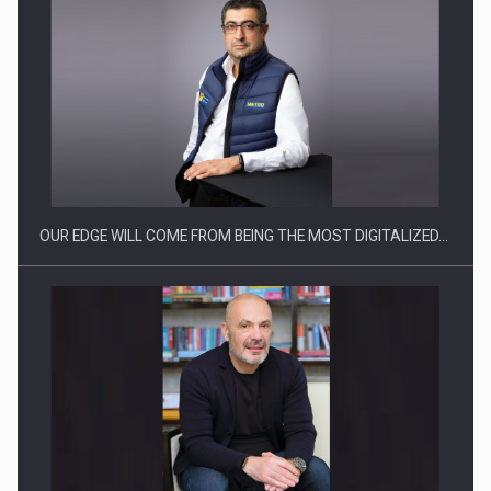
Ce nu stiu Directorii de HR despre performanta echipelor…
OUR EDGE WILL COME FROM BEING THE MOST DIGITALIZED…
Cum invatam sa spunem nu intr-o cultura care pedepseste…