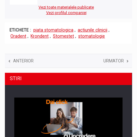
Vezi toate materialele publicate
Vezi profilul companiei
ETICHETE :
piata stomatologica
,
actiunile clinicii
,
Oradent
,
Krondent
,
Stomestet
,
stomatologie
ANTERIOR
URMATOR
STIRI