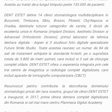
Acestia au tratat de-a lungul timpului peste 133.000 de pacienti.
DENT ESTET detine 14 clinici stomatologice multidisciplinare in
Bucuresti, Timisoara, Sibiu, Brasov, Ploiesti, Cluj-Napoca si
Oradea, destinate tuturor categoriilor de varsta, 3 divizii de
excelenta unice in Romania (Implant Division, Aesthetic Division si
Advanced Orthodontic Division), primul laborator de tehnica
dentara digitala - Aspen si 3 studiouri foto digitale specializate
Future Smile Studio. Toate acestea reunesc un numar de 84 de
sali de tratament echipate la standarde hi-tech, pe o suprafata
totala de 3.800 de metri patrati, care includ si 3 sali de chirurgie
complet utilate. DENT ESTET ofera o experienta integrata prin cele
trei centre de imagistica si radiologie complet digitalizate, care
includ aparate de tomografie computerizata (CBCT).
Recunoscut pentru contributia la dezvoltarea domeniului
stomatologic privat din tara noastra, grupul de clinici DENT ESTET
a inaugurat, in 2017, prima clinica dentara complet digitalizata
din Romania si cel mai mare centru Planmeca Digital Academy.