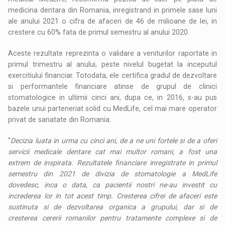
medicina dentara din Romania, inregistrand in primele sase luni
ale anului 2021 o cifra de afaceri de 46 de milioane de lei, in
crestere cu 60% fata de primul semestru al anului 2020.
Aceste rezultate reprezinta o validare a veniturilor raportate in
primul trimestru al anului, peste nivelul bugetat la inceputul
exercitiului financiar. Totodata, ele certifica gradul de dezvoltare
si performantele financiare atinse de grupul de clinici
stomatologice in ultimii cinci ani, dupa ce, in 2016, s-au pus
bazele unui parteneriat solid cu MedLife, cel mai mare operator
privat de sanatate din Romania.
“
Decizia luata in urma cu cinci ani, de a ne uni fortele si de a oferi
servicii medicale dentare cat mai multor romani, a fost una
extrem de inspirata. Rezultatele financiare inregistrate in primul
semestru din 2021 de divizia de stomatologie a MedLife
dovedesc, inca o data, ca pacientii nostri ne-au investit cu
increderea lor in tot acest timp. Cresterea cifrei de afaceri este
sustinuta si de dezvoltarea organica a grupului, dar si de
cresterea cererii romanilor pentru tratamente complexe si de