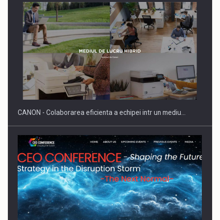
SYCLEF isi consolideaza prezenta in Romania printr-o a
doua…
CANON - Colaborarea eficienta a echipei intr un mediu…
Fondul de investitii BoldMind si echipa de management a…