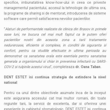
specifice, imbunatatirea know-how-ului in ceea ce priveste
managementul pacientului, accesul la tehnologie de ultima ora,
la programe de sharing si de mentorat, introducerea de sisteme
software care permit satisfacerea nevoilor pacientilor.
”
Alaturi de performantele realizate de clinica din Brasov in primele
sase luni, ne bucura cel mai mult faptul ca le putem oferi
pacientilor nostri din aceasta zona a tarii tratamente
nedureroase, eficiente si complexe, in conditii de siguranta si
confort, pentru ca studiile efectuate in ultima perioada au
demonstrat ca sanatatea orala este esentiala pentru sanatatea
generala a organismului si chiar in prevenirea infectarii cu SARS-
COV-2 si tulpinile acestui virus
”, completeaza
dr. Oana Taban
.
DENT ESTET isi continua strategia de extindere la nivel
national
Pentru ca unul dintre obiectivele asumate inca de la inceput
este asigurarea accesului cat mai multor romani, din toate
regiunile tarii, la servicii de excelenta, dar si oferirea unei
experiente in cabinetul stomatologic, DENT ESTET isi continua