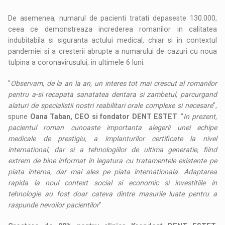
De asemenea, numarul de pacienti tratati depaseste 130.000,
ceea ce demonstreaza increderea romanilor in calitatea
indubitabila si siguranta actului medical, chiar si in contextul
pandemiei si a cresterii abrupte a numarului de cazuri cu noua
tulpina a coronavirusului, in ultimele 6 luni.
"
Observam, de la an la an, un interes tot mai crescut al romanilor
pentru a-si recapata sanatatea dentara si zambetul, parcurgand
alaturi de specialistii nostri reabilitari orale complexe si necesare
",
spune
Oana Taban, CEO si fondator DENT ESTET
. "
In prezent,
pacientul roman cunoaste importanta alegerii unei echipe
medicale de prestigiu, a implanturilor certificate la nivel
international, dar si a tehnologiilor de ultima generatie, fiind
extrem de bine informat in legatura cu tratamentele existente pe
piata interna, dar mai ales pe piata internationala. Adaptarea
rapida la noul context social si economic si investitiile in
tehnologie au fost doar cateva dintre masurile luate pentru a
raspunde nevoilor pacientilor
".