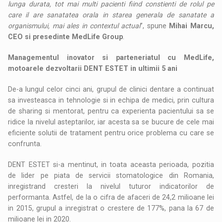
lunga durata, tot mai multi pacienti fiind constienti de rolul pe
care il are sanatatea orala in starea generala de sanatate a
organismului, mai ales in contextul actual
”, spune
Mihai Marcu,
CEO si presedinte MedLife Group
.
Managementul inovator si parteneriatul cu MedLife,
motoarele dezvoltarii DENT ESTET in ultimii 5 ani
De-a lungul celor cinci ani, grupul de clinici dentare a continuat
sa investeasca in tehnologie si in echipa de medici, prin cultura
de sharing si mentorat, pentru ca experienta pacientului sa se
ridice la nivelul asteptarilor, iar acesta sa se bucure de cele mai
eficiente solutii de tratament pentru orice problema cu care se
confrunta.
DENT ESTET si-a mentinut, in toata aceasta perioada, pozitia
de lider pe piata de servicii stomatologice din Romania,
inregistrand cresteri la nivelul tuturor indicatorilor de
performanta. Astfel, de la o cifra de afaceri de 24,2 milioane lei
in 2015, grupul a inregistrat o crestere de 177%, pana la 67 de
milioane lei in 2020.