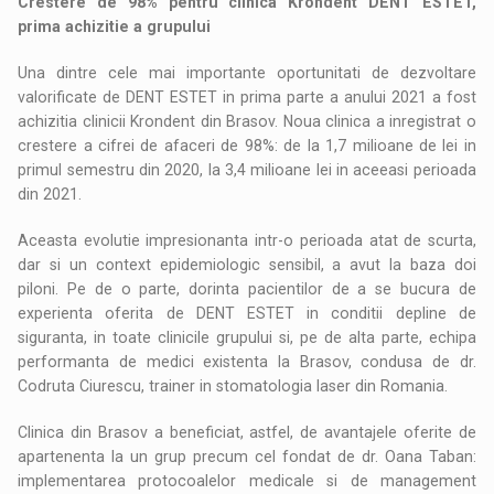
Crestere de 98% pentru clinica Krondent DENT ESTET,
prima achizitie a grupului
Una dintre cele mai importante oportunitati de dezvoltare
valorificate de DENT ESTET in prima parte a anului 2021 a fost
achizitia clinicii Krondent din Brasov. Noua clinica a inregistrat o
crestere a cifrei de afaceri de 98%: de la 1,7 milioane de lei in
primul semestru din 2020, la 3,4 milioane lei in aceeasi perioada
din 2021.
Aceasta evolutie impresionanta intr-o perioada atat de scurta,
dar si un context epidemiologic sensibil, a avut la baza doi
piloni. Pe de o parte, dorinta pacientilor de a se bucura de
experienta oferita de DENT ESTET in conditii depline de
siguranta, in toate clinicile grupului si, pe de alta parte, echipa
performanta de medici existenta la Brasov, condusa de dr.
Codruta Ciurescu, trainer in stomatologia laser din Romania.
Clinica din Brasov a beneficiat, astfel, de avantajele oferite de
apartenenta la un grup precum cel fondat de dr. Oana Taban:
implementarea protocoalelor medicale si de management