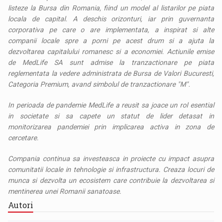
listeze la Bursa din Romania, fiind un model al listarilor pe piata
locala de capital. A deschis orizonturi, iar prin guvernanta
corporativa pe care o are implementata, a inspirat si alte
companii locale spre a porni pe acest drum si a ajuta la
dezvoltarea capitalului romanesc si a economiei. Actiunile emise
de MedLife SA sunt admise la tranzactionare pe piata
reglementata la vedere administrata de Bursa de Valori Bucuresti,
Categoria Premium, avand simbolul de tranzactionare ″M″.
In perioada de pandemie MedLife a reusit sa joace un rol esential
in societate si sa capete un statut de lider detasat in
monitorizarea pandemiei prin implicarea activa in zona de
cercetare.
Compania continua sa investeasca in proiecte cu impact asupra
comunitatii locale in tehnologie si infrastructura. Creaza locuri de
munca si dezvolta un ecosistem care contribuie la dezvoltarea si
mentinerea unei Romanii sanatoase.
Autori