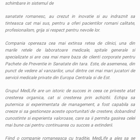
schimbare in sistemul de
sanatate romanesc, au crezut in inovatie si au indraznit sa
tinteasca cat mai sus, pentru a oferi pacientilor romani calitate,
profesionalism, grija si respect pentru nevoile lor.
Compania opereaza cea mai extinsa retea de clinici, una din
marile retele de laboratoare medicale, spitale generale si
specializate si are cea mai mare baza de clienti corporate pentru
Pachete de Preventie in Sanatate din tara. Este, de asemenea, din
punct de vedere al vanzarilor, unul dintre cei mai mari jucatori de
servicii medicale private din Europa Centrala si de Est.
Grupul MedLife are un istoric de succes in ceea ce priveste atat
cresterea organica, cat si cresterea prin achizitii. Echipa sa
puternica si experimentata de management, a fost capabila sa
creeze si sa gestioneze aceste oportunitati de crestere, dobandind
cunostinte si experienta valoroase, care sa ii permita gasirea celei
mai bune cai pentru continuarea cu succes a extinderii.
Fiind o companie romaneasca cu traditie, MedLife a ales sa se