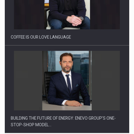
Cum invatam sa spunem nu intr-o cultura care pedepseste…
COFFEE IS OUR LOVE LANGUAGE
BUILDING THE FUTURE OF ENERGY: ENEVO GROUP’S ONE-
STOP-SHOP MODEL…