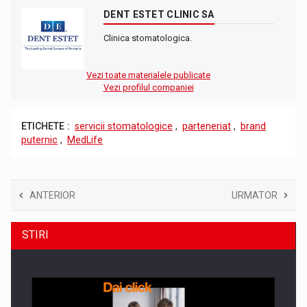
DENT ESTET CLINIC SA
Clinica stomatologica.
Vezi toate materialele publicate
Vezi profilul companiei
ETICHETE :
servicii stomatologice
,
parteneriat
,
brand
puternic
,
MedLife
ANTERIOR
URMATOR
STIRI