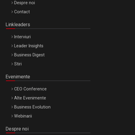
Be Inspired. Make it Happen!, ARTEMIS LETO, ORADEA, 8
Despre noi
Octombrie
Contact
Oradea – 8 Oct 2026
Linkleaders
Interviuri
Leader Insights
Business Digest
Stiri
Evenimente
CEO Conference
Alte Evenimente
Business Evolution
Webinarii
Despre noi