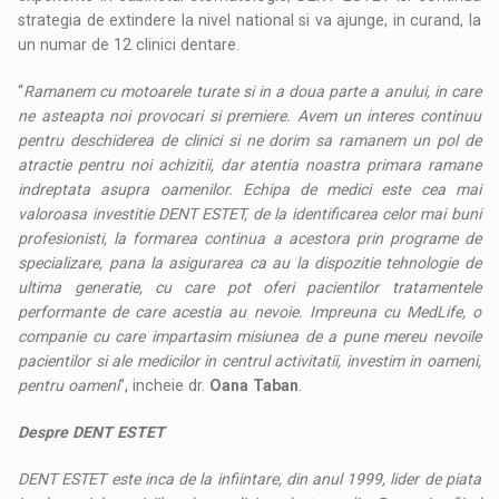
strategia de extindere la nivel national si va ajunge, in curand, la
un numar de 12 clinici dentare.
“
Ramanem cu motoarele turate si in a doua parte a anului, in care
ne asteapta noi provocari si premiere. Avem un interes continuu
pentru deschiderea de clinici si ne dorim sa ramanem un pol de
atractie pentru noi achizitii, dar atentia noastra primara ramane
indreptata asupra oamenilor. Echipa de medici este cea mai
valoroasa investitie DENT ESTET, de la identificarea celor mai buni
profesionisti, la formarea continua a acestora prin programe de
specializare, pana la asigurarea ca au la dispozitie tehnologie de
ultima generatie, cu care pot oferi pacientilor tratamentele
performante de care acestia au nevoie. Impreuna cu MedLife, o
companie cu care impartasim misiunea de a pune mereu nevoile
pacientilor si ale medicilor in centrul activitatii, investim in oameni,
pentru oameni
”, incheie dr.
Oana Taban
.
Despre DENT ESTET
DENT ESTET este inca de la infiintare, din anul 1999, lider de piata