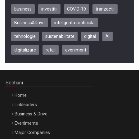
business
investitii
COVID-19
tranzactii
Business&Drive
inteligenta artificiala
tehnologie
sustenabilitate
digital
AI
digitalizare
retail
eveniment
Be Inspired. Make it Happen!, CLUJ, 9 Decembrie
Cluj-Napoca – 9 Dec 2026
Sectiuni
Home
Linkleaders
Business & Drive
Evenimente
Major Companies