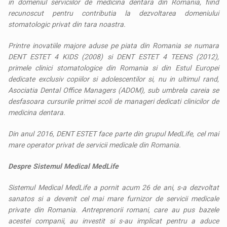
in domeniul serviciilor de medicina dentara din Romania, fiind
recunoscut pentru contributia la dezvoltarea domeniului
stomatologic privat din tara noastra.
Printre inovatiile majore aduse pe piata din Romania se numara
DENT ESTET 4 KIDS (2008) si DENT ESTET 4 TEENS (2012),
primele clinici stomatologice din Romania si din Estul Europei
dedicate exclusiv copiilor si adolescentilor si, nu in ultimul rand,
Asociatia Dental Office Managers (ADOM), sub umbrela careia se
desfasoara cursurile primei scoli de manageri dedicati clinicilor de
medicina dentara.
Din anul 2016, DENT ESTET face parte din grupul MedLife, cel mai
mare operator privat de servicii medicale din Romania.
Despre Sistemul Medical MedLife
Sistemul Medical MedLife a pornit acum 26 de ani, s-a dezvoltat
sanatos si a devenit cel mai mare furnizor de servicii medicale
private din Romania. Antreprenorii romani, care au pus bazele
acestei companii, au investit si s-au implicat pentru a aduce