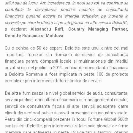
stilul sau de lucru. Am incredere ca, in noul sau rol, va continua sa
contribuie la dezvoltarea practicii noastre de consultanta
financiara punand accent pe sinergia echipelor, pe inovatie in
serviciile pe care le oferim si pe integrarea cu alte servicii Deloitte
”,
a declarat
Alexandru Reff, Country Managing Partner,
Deloitte Romania si Moldova
.
Cu o echipa de 50 de experti, Deloitte este unul dintre cei mai
importanti furnizori din Romania de servicii de consultanta
financiara pentru companii locale si multinationale din mediul
privat si din cel public. In 2019, echipa de consultanta financiara
a Deloitte Romania a fost implicata in peste 100 de proiecte
complexe prin intermediul tuturor liniilor de servicii.
Deloitte
furnizeaza la nivel global servicii de audit, consultanta,
servicii juridice, consultanta financiara si managementul riscului,
servicii de consultanta fiscala si alte servicii adiacente catre
clienti din sectorul public si privat provenind din industrii variate.
Patru din cinci companii prezente in topul Fortune Global 500®
sunt clienti Deloitte, prin intermediul retelei sale globale de firme
membre care activeaza in peste 150 de tari si teritorii, oferind