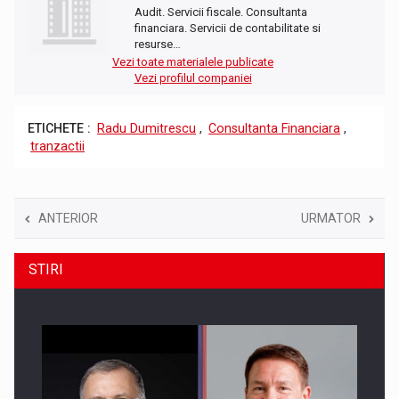
Audit. Servicii fiscale. Consultanta
financiara. Servicii de contabilitate si
resurse…
Vezi toate materialele publicate
Vezi profilul companiei
ETICHETE :
Radu Dumitrescu
,
Consultanta Financiara
,
tranzactii
ANTERIOR
URMATOR
STIRI