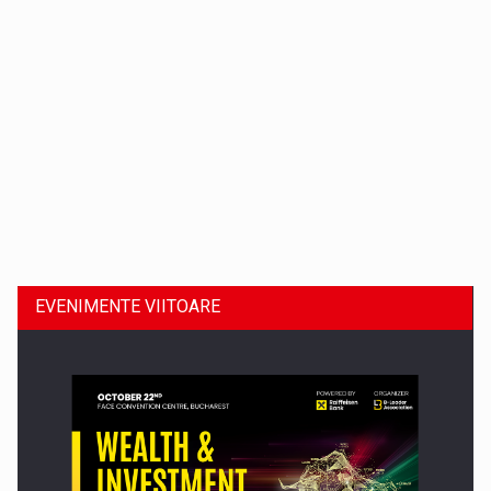
Dinu Bumbacea revine in PwC Romania ca Partener si…
EVENIMENTE VIITOARE