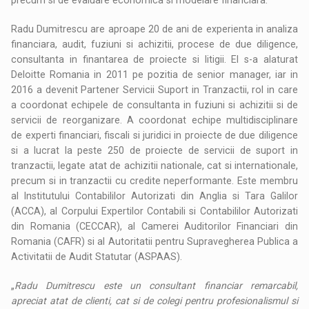
precum si de evaluare economica si modelare financiara.
Radu Dumitrescu are aproape 20 de ani de experienta in analiza
financiara, audit, fuziuni si achizitii, procese de due diligence,
consultanta in finantarea de proiecte si litigii. El s-a alaturat
Deloitte Romania in 2011 pe pozitia de senior manager, iar in
2016 a devenit Partener Servicii Suport in Tranzactii, rol in care
a coordonat echipele de consultanta in fuziuni si achizitii si de
servicii de reorganizare. A coordonat echipe multidisciplinare
de experti financiari, fiscali si juridici in proiecte de due diligence
si a lucrat la peste 250 de proiecte de servicii de suport in
tranzactii, legate atat de achizitii nationale, cat si internationale,
precum si in tranzactii cu credite neperformante. Este membru
al Institutului Contabililor Autorizati din Anglia si Tara Galilor
(ACCA), al Corpului Expertilor Contabili si Contabililor Autorizati
din Romania (CECCAR), al Camerei Auditorilor Financiari din
Romania (CAFR) si al Autoritatii pentru Supravegherea Publica a
Activitatii de Audit Statutar (ASPAAS).
„
Radu Dumitrescu este un consultant financiar remarcabil,
apreciat atat de clienti, cat si de colegi pentru profesionalismul si