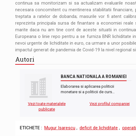
continua sa monitorizam si sa actualizam evaluarile noastre
necesara concomitent cu mentinerea stabilitatii financiare,
treptata a ratelor de dobanda; masurile vor fi atent calib
reprezinta principala sursa de finantare a economiei reale si
marite daca nu am tine cont de aceste situatii in continu
Europeana o linie repo pentru a se furniza BNR lichiditate 
nevoi urgente de lichiditate in euro, ca urmare a unor posibile 
impactul generat de pandemia de Covid-19 la nivel regional si 
Autori
BANCA NATIONALA A ROMANIEI
Elaborarea si aplicarea politicii
monetare si a politicii de curs…
Vezi toate materialele
Vezi profilul companiei
publicate
ETICHETE :
Mugur Isarescu
,
deficit de lichiditate
,
operat