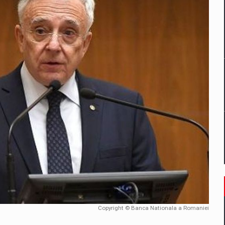
un noilor reglementari UE privind ambalajele pot risca retragerea prod
ES ON THE INTERNATIONAL BUSINESS SCENE
OST DIGITALIZED WHOLESALER IN ROMANIA
 benzinariile RO concept OSCAR – peste 500 de participanti
management a Pall-Ex, liderul pietei de transport paletizat din Romani
MBRU AL FAMILIEI: RANGE ROVER GT
Copyright © Banca Nationala a Romaniei