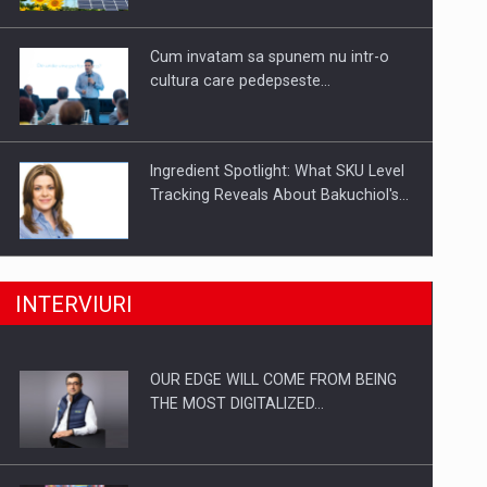
Investitii Digitalizare
Cum invatam sa spunem nu intr-o
cultura care pedepseste…
Ingredient Spotlight: What SKU Level
Tracking Reveals About Bakuchiol's…
Producatorii si comerciantii care nu
INTERVIURI
se supun noilor reglementari…
OUR EDGE WILL COME FROM BEING
Proteinmaxxing and the Future of
THE MOST DIGITALIZED…
Protein Demand