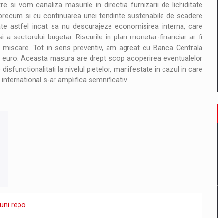
 si vom canaliza masurile in directia furnizarii de lichiditate
 precum si cu continuarea unei tendinte sustenabile de scadere
rate astfel incat sa nu descurajeze economisirea interna, care
 a sectorului bugetar. Riscurile in plan monetar-financiar ar fi
a miscare. Tot in sens preventiv, am agreat cu Banca Centrala
in euro. Aceasta masura are drept scop acoperirea eventualelor
disfunctionalitati la nivelul pietelor, manifestate in cazul in care
international s-ar amplifica semnificativ.
iuni repo