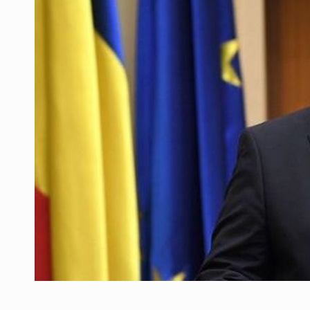
Producatorii si comerciantii care nu se sup
ARTICOLE
LEADERSHIP IN MISCARE
INTERVIURI
CU BATERIILE PERMANENT INCARCATE
INTERVIURI
PUTTING ROMANIAN CORPORATE COMPANI
INTERVIURI
OUR EDGE WILL COME FROM BEING THE M
INTERVIURI
COFFEE IS OUR LOVE LANGUAGE
INTERVIURI
Hard Enduro Piatra Craiului 2026, fueled by
STIRI
Fondul de investitii BoldMind si echipa de 
STIRI
RANGE ROVER DEZVALUIE AL CINCILEA ME
STIRI