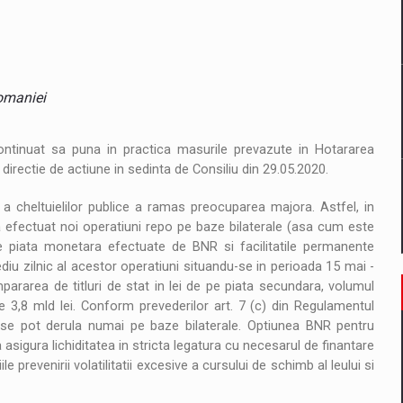
il pentru comanda intr-o gama extinsa de variante atragatoare
 Demand
omaniei
ntinuat sa puna in practica masurile prevazute in Hotararea
directie de actiune in sedinta de Consiliu din 29.05.2020.
i a cheltuielilor publice a ramas preocuparea majora. Astfel, in
 a efectuat noi operatiuni repo pe baze bilaterale (asa cum este
de piata monetara efectuate de BNR si facilitatile permanente
mediu zilnic al acestor operatiuni situandu-se in perioada 15 mai -
pararea de titluri de stat in lei de pe piata secundara, volumul
e 3,8 mld lei. Conform prevederilor art. 7 (c) din Regulamentul
tat se pot derula numai pe baze bilaterale. Optiunea BNR pentru
asigura lichiditatea in stricta legatura cu necesarul de finantare
 prevenirii volatilitatii excesive a cursului de schimb al leului si