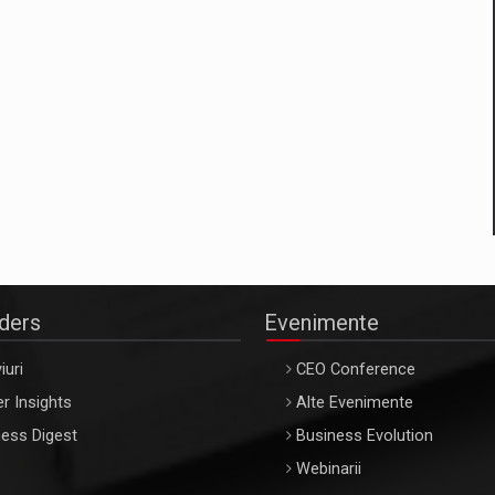
aders
Evenimente
iuri
CEO Conference
r Insights
Alte Evenimente
ess Digest
Business Evolution
Webinarii