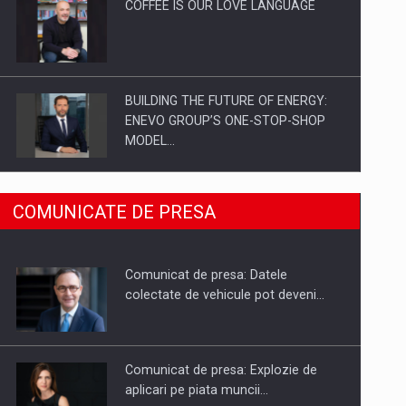
COFFEE IS OUR LOVE LANGUAGE
BUILDING THE FUTURE OF ENERGY:
ENEVO GROUP’S ONE-STOP-SHOP
MODEL…
ROOTED IN ROMANIA, BUILT TO
COMUNICATE DE PRESA
DELIVER TECHNOLOGY FOR THE…
Comunicat de presa: Datele
PUTTING ROMANIAN CORPORATE
colectate de vehicule pot deveni…
COMPANIES ON THE INTERNATIONAL
BUSINESS SCENE
Comunicat de presa: Explozie de
aplicari pe piata muncii…