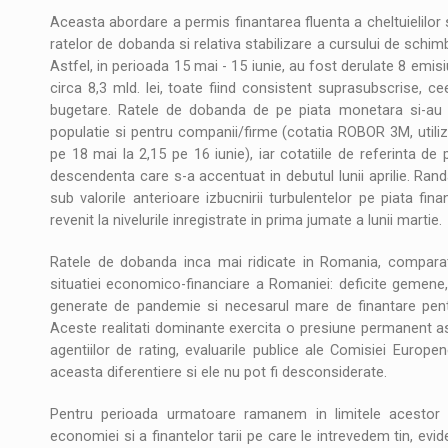
Aceasta abordare a permis finantarea fluenta a cheltuielilor
ratelor de dobanda si relativa stabilizare a cursului de schimb 
Astfel, in perioada 15 mai - 15 iunie, au fost derulate 8 emisiu
circa 8,3 mld. lei, toate fiind consistent suprasubscrise, c
bugetare. Ratele de dobanda de pe piata monetara si-au co
populatie si pentru companii/firme (cotatia ROBOR 3M, utiliz
pe 18 mai la 2,15 pe 16 iunie), iar cotatiile de referinta de
descendenta care s-a accentuat in debutul lunii aprilie. Ran
sub valorile anterioare izbucnirii turbulentelor pe piata fina
revenit la nivelurile inregistrate in prima jumate a lunii martie.
Ratele de dobanda inca mai ridicate in Romania, comparat
situatiei economico-financiare a Romaniei: deficite gemene,
generate de pandemie si necesarul mare de finantare pentru 
Aceste realitati dominante exercita o presiune permanent a
agentiilor de rating, evaluarile publice ale Comisiei Europ
aceasta diferentiere si ele nu pot fi desconsiderate.
Pentru perioada urmatoare ramanem in limitele acestor or
economiei si a finantelor tarii pe care le intrevedem tin, evid