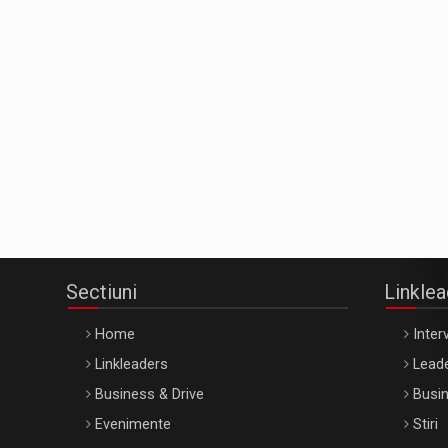
Sectiuni
Linkle
Home
Interv
Linkleaders
Leade
Business & Drive
Busin
Evenimente
Stiri