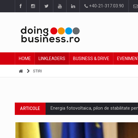
+40-21-317.03.90
HOME
LINKLEADERS
BUSINESS & DRIVE
EVENIMEN
STIRI
Energia fotovoltaica, pilon de stabilitate pe
ARTICOLE
Cum invatam sa spunem nu intr-o cultura c
ARTICOLE
Ingredient Spotlight: What SKU Level Track
ARTICOLE