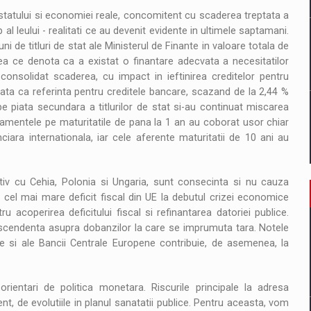
 statului si economiei reale, concomitent cu scaderea treptata a
al leului - realitati ce au devenit evidente in ultimele saptamani.
ni de titluri de stat ale Ministerul de Finante in valoare totala de
eea ce denota ca a existat o finantare adecvata a necesitatilor
nsolidat scaderea, cu impact in ieftinirea creditelor pentru
ata ca referinta pentru creditele bancare, scazand de la 2,44 %
 pe piata secundara a titlurilor de stat si-au continuat miscarea
damentele pe maturitatile de pana la 1 an au coborat usor chiar
nciara internationala, iar cele aferente maturitatii de 10 ani au
iv cu Cehia, Polonia si Ungaria, sunt consecinta si nu cauza
 cel mai mare deficit fiscal din UE la debutul crizei economice
acoperirea deficitului fiscal si refinantarea datoriei publice.
scendenta asupra dobanzilor la care se imprumuta tara. Notele
ene si ale Bancii Centrale Europene contribuie, de asemenea, la
ientari de politica monetara. Riscurile principale la adresa
ent, de evolutiile in planul sanatatii publice. Pentru aceasta, vom