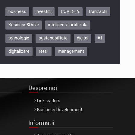
business
investitii
COVID-19
tranzactii
Be Inspired. Make it Happen!,
Business&Drive
inteligenta artificiala
ARTEMIS LETO, ORADEA, 8
Octombrie
tehnologie
sustenabilitate
digital
AI
Oradea – 8 Oct 2026
digitalizare
retail
management
Despre noi
LinkLeaders
Business Development
Informatii