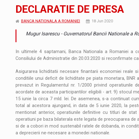
Noul Mercedes-Benz VLE este acum disponib
STIRI
DECLARATIE DE PRESA
JAECOO 5 SHS-H a ajuns in Romania
STIRI
BANCA NATIONALA A ROMANIEI
18 Jun 2020
Proteinmaxxing and the Future of Protein
ARTICOLE
Mugur Isarescu - Guvernatorul Bancii Nationale a R
In ultimele 4 saptamani, Banca Nationala a Romaniei a co
Consiliului de Administratie din 20.03.2020 si reconfirmate ca 
Asigurarea lichiditatii necesare finantarii economiei reale s
conditiile unui deficit de lichiditate pe piata monetara, BNR
prevazut in Regulamentul nr. 1/2000 privind operatiunile 
acordate de aceasta participantilor eligibili - art. 9) stocul 
15 iunie la circa 7 mld. lei. De asemenea, s-a continuat cum
total al acestora ajungand, in data de 5 iunie 2020, la pest
mentionat anterior, operatiunile definitive cu titluri de s
operatiuni pe baza bilaterala este legata de preocuparea de a 
si de a cobori in mod sustenabil ratele de dobanda, in conditiile
a deprecierii ne-necesare a monedei nationale.