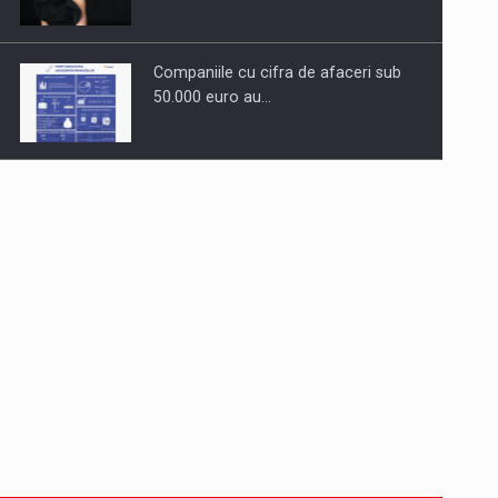
Companiile cu cifra de afaceri sub
50.000 euro au…
Dinu Bumbacea revine in PwC
Romania ca Partener si…
Comunicat de presa: Joburile part-
time reincep sa intre pe…