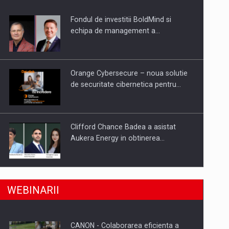
Fondul de investitii BoldMind si
uselor din piata
echipa de management a…
Orange Cybersecure – noua solutie
de securitate cibernetica pentru…
Clifford Chance Badea a asistat
Aukera Energy in obtinerea…
SAPTE PERSONALITATI DIN MEDIUL
a, preiau compania intr-o tranzactie de peste 25…
WEBINARII
DE AFACERI, ACADEMIC SI
INSTITUTIONAL…
CANON - Colaborarea eficienta a