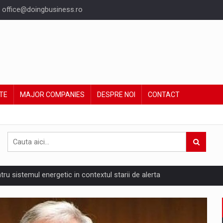
office@doingbusiness.ro
TE
MAJOR COMPANIES
DESPRE NOI
CONTACT
ntru sistemul energetic in contextul starii de alerta
are pedepseste granitele?
ing Reveals About Bakuchiol's Evolution