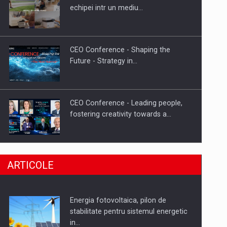
Hard Enduro Piatra Craiului 2026,
echipei intr un mediu…
fueled by benzinariile RO…
CEO Conference - Shaping the
Future - Strategy in…
CEO Conference - Leading people,
fostering creativity towards a…
CEO Conference - Shaping The
ARTICOLE
Future - Technology and…
Energia fotovoltaica, pilon de
Webinar - Business Evolution-
stabilitate pentru sistemul energetic
RETHINK STRATEGY-Finantare
in…