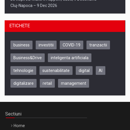
Cluj-Napoca – 9 Dec 2026
ETICHETE
business
investitii
COVID-19
tranzactii
Business&Drive
inteligenta artificiala
tehnologie
sustenabilitate
digital
AI
digitalizare
retail
management
Be Inspired. Make it Happen!, ARTEMIS LETO, ORADEA, 8
Octombrie
Oradea – 8 Oct 2026
Sectiuni
Home