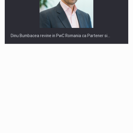
Dinu Bumbacea revine in PwC Romania ca Partener si…
Comunicat de presa: Joburile part-time reincep sa intre pe…