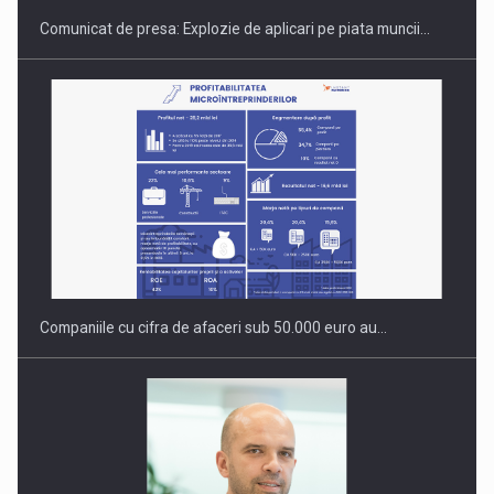
Comunicat de presa: Explozie de aplicari pe piata muncii…
OUR EDGE WILL COME FROM BEING THE MOST DIGITALIZED…
Companiile cu cifra de afaceri sub 50.000 euro au…