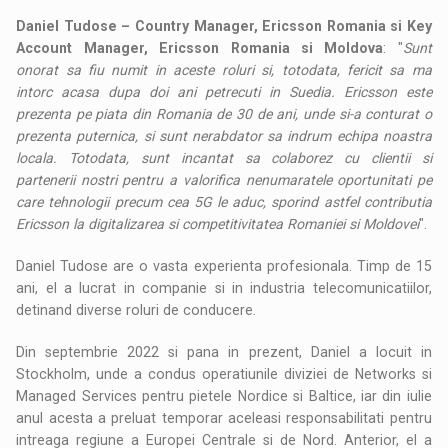
Daniel Tudose – Country Manager, Ericsson Romania si Key
Account Manager, Ericsson Romania si Moldova
: "
Sunt
onorat sa fiu numit in aceste roluri si, totodata, fericit sa ma
intorc acasa dupa doi ani petrecuti in Suedia. Ericsson este
prezenta pe piata din Romania de 30 de ani, unde si-a conturat o
prezenta puternica, si sunt nerabdator sa indrum echipa noastra
locala. Totodata, sunt incantat sa colaborez cu clientii si
partenerii nostri pentru a valorifica nenumaratele oportunitati pe
care tehnologii precum cea 5G le aduc, sporind astfel contributia
Ericsson la digitalizarea si competitivitatea Romaniei si Moldovei
".
Daniel Tudose are o vasta experienta profesionala. Timp de 15
ani, el a lucrat in companie si in industria telecomunicatiilor,
detinand diverse roluri de conducere.
Din septembrie 2022 si pana in prezent, Daniel a locuit in
Stockholm, unde a condus operatiunile diviziei de Networks si
Managed Services pentru pietele Nordice si Baltice, iar din iulie
anul acesta a preluat temporar aceleasi responsabilitati pentru
intreaga regiune a Europei Centrale si de Nord. Anterior, el a