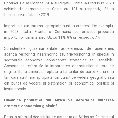
Ucrainei. De asemenea, SUA si Regatul Unit si-au redus in 2023
schimburile comerciale cu China, cu -19% si, respectiv, -3% in
termeni reali, fata de 2019.
Importurile din tari mai apropiate sunt in crestere. De exemplu,
in 2023, Italia, Franta si Germania au crescut proportia
importurilor din interiorul UE cu 11%, 8% si, respectiv, 7%.
Stimulentele guvernamentale accelereaza, de asemenea,
agenda reshoring, nearshoring sau friendshoring, in special in
sectoarele economiei considerate strategice sau sensibile.
Aceasta se refera fie la intoarcerea operatiunilor in tara de
origine, fie la alinierea treptata a lanturilor de aprovizionare la
tari care sunt mai apropiate din punct de vedere geografic sau
din punct de vedere al sistemelor lor economice, politice si
institutionale.
Dinamica populatiei din Africa va determina viitoarea
crestere economica globala?
Pana la sfarsitul deceniului, se asteapta ca Africa sa fie singurul