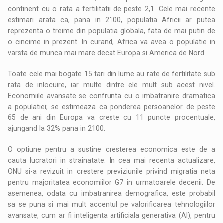
continent cu o rata a fertilitatii de peste 2,1. Cele mai recente
estimari arata ca, pana in 2100, populatia Africii ar putea
reprezenta o treime din populatia globala, fata de mai putin de
o cincime in prezent. In curand, Africa va avea o populatie in
varsta de munca mai mare decat Europa si America de Nord.
Toate cele mai bogate 15 tari din lume au rate de fertilitate sub
rata de inlocuire, iar multe dintre ele mult sub acest nivel.
Economiile avansate se confrunta cu o imbatranire dramatica
a populatiei; se estimeaza ca ponderea persoanelor de peste
65 de ani din Europa va creste cu 11 puncte procentuale,
ajungand la 32% pana in 2100.
O optiune pentru a sustine cresterea economica este de a
cauta lucratori in strainatate. In cea mai recenta actualizare,
ONU si-a revizuit in crestere previziunile privind migratia neta
pentru majoritatea economiilor G7 in urmatoarele decenii. De
asemenea, odata cu imbatranirea demografica, este probabil
sa se puna si mai mult accentul pe valorificarea tehnologiilor
avansate, cum ar fi inteligenta artificiala generativa (AI), pentru