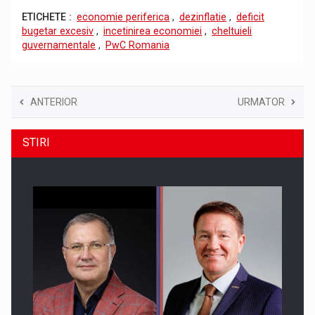
ETICHETE :
economie periferica
,
dezinflatie
,
deficit
bugetar excesiv
,
incetinirea economiei
,
cheltuieli
guvernamentale
,
PwC Romania
ANTERIOR
URMATOR
STIRI