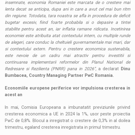
insemnate, economia Romaniei este marcata de o crestere mai
lenta decat se anticipa, dupa ani in care a avut cel mai bun ritm
din regiune. Totodata, tara noastra se afla in procedura de deficit
bugetar excesiv, fiind foarte probabila si o depasire a tintei
stabilite pentru acest an, iar inflatia ramane ridicata. Incetinirea
economiei este atribuita atat contextului intern, cu multiple runde
de alegeri, care conduc la cheltuieli guvernamentale mai mari, dar
si contextului extern. Pentru o crestere economica sustenabila,
este nevoie de un cadru mai atractiv pentru investitii si
continuarea implementarii reformelor din Planul National de
Redresare si Rezilienta (PNRR) pana in 2026”,
a declarat
Dinu
Bumbacea, Country Managing Partner PwC Romania.
Economiile europene periferice vor impulsiona cresterea in
acest an
In mai, Comisia Europeana a imbunatatit previziunile privind
cresterea economica a UE in 2024 la 1%, usor peste proiectia
PwC de 0,8%. Blocul a inregistrat o crestere de 0,3% in al doilea
trimestru, egaland cresterea inregistrata in primul trimestru.