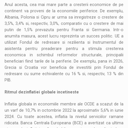
Anul acesta, cea mai mare parte a cresterii economice de pe
continent va proveni de la economiile periferice. De exemplu,
Albania, Polonia si Cipru ar urma sa inregistreze o crestere de
3,5%, 3,4% si, respectiv, 3,0%, comparativ cu o crestere de mai
putin de 1,5% prevazuta pentru Franta si Germania. Intr-o
anumita masura, acest lucru reprezinta un succes politic. UE a
utilizat Fondul de redresare si rezilienta si Instrumentul de
asistenta pentru preaderare pentru a stimula cresterea
economica in schimbul reformelor structurale, principalii
beneficiari fiind tarile de la periferie. De exemplu, pana in 2026,
Grecia si Croatia vor beneficia de investitii prin Fondul de
redresare cu sume echivalente cu 16 % si, respectiv, 13 % din
PIB.
Ritmul dezinflatiei globale incetineste
Inflatia globala in economiile membre ale OCDE a scazut de la
un varf de 10,7% in octombrie 2022 la aproximativ 5,6% in iunie
2024. Cu toate acestea, inflatia la nivelul serviciilor ramane
ridicata. Banca Centrala Europeana (BCE) a avertizat ca ultima