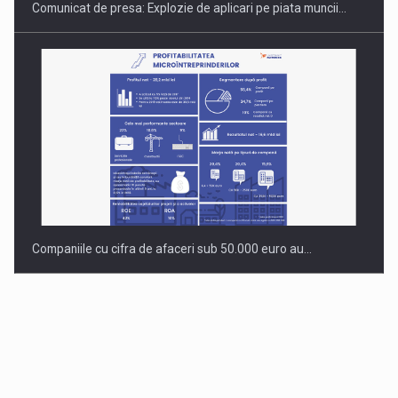
Comunicat de presa: Explozie de aplicari pe piata muncii…
Companiile cu cifra de afaceri sub 50.000 euro au…