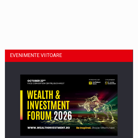
Dinu Bumbacea revine in PwC Romania ca Partener si…
EVENIMENTE VIITOARE
Comunicat de presa: Joburile part-time reincep sa intre pe…