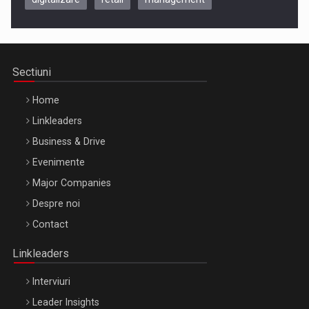
Be Inspired. Make it Happen!, CLUJ, 9 Decembrie
Cluj-Napoca – 9 Dec 2026
Sectiuni
Home
Linkleaders
Business & Drive
Evenimente
Major Companies
Be Inspired. Make it Happen!, ARTEMIS LETO, ORADEA, 8
Despre noi
Octombrie
Contact
Oradea – 8 Oct 2026
Linkleaders
Interviuri
Leader Insights