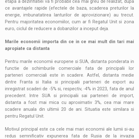
etapa a dezinflatiei va fi probabil cea mai greu de realizat, dupa
ce avantajele rapide (efectele de baza, scaderea preturilor la
energie, imbunatatirea lanturilor de aprovizionare) au trecut.
Pentru majoritatea economiilor, cum ar fi Regatul Unit si zona
euro, ciclul de reducere a dobanzilor a inceput deja.
Marile economii importa din ce in ce mai mult din tari mai
apropiate ca distanta
Pentru marile economii europene si SUA, distanta ponderata in
functie de schimburile comerciale fata de principalii lor
parteneri comerciali este in scadere. Astfel, distanta medie
dintre Franta si Italia si principalii parteneri de export au
inregistrat scaderi de -5% si, respectiv, -4% in 2023, fata de anul
precedent. Intre SUA si principalii sai parteneri de import,
distanta a fost mai mica cu aproximativ 3%, cea mai mare
scadere anuala din ultimii 20 de ani. Situatia este similara si
pentru Regatul Unit.
Motivul principal este ca cele mai mari economii ale lumii si-au
redus semnificativ expunerea fata de Rusia de la invazia