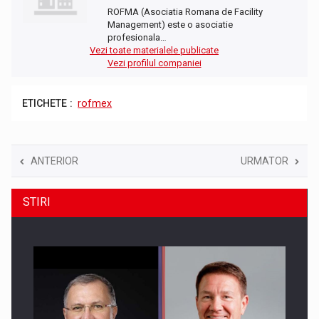
ROFMA (Asociatia Romana de Facility
Management) este o asociatie
profesionala…
Vezi toate materialele publicate
Vezi profilul companiei
ETICHETE :
rofmex
ANTERIOR
URMATOR
STIRI