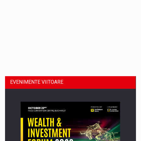
Dinu Bumbacea revine in PwC Romania ca Partener si…
EVENIMENTE VIITOARE