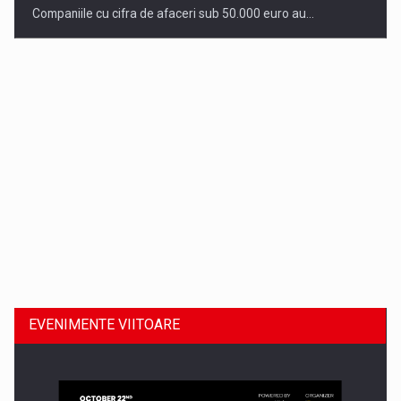
Companiile cu cifra de afaceri sub 50.000 euro au…
Dinu Bumbacea revine in PwC Romania ca Partener si…
EVENIMENTE VIITOARE