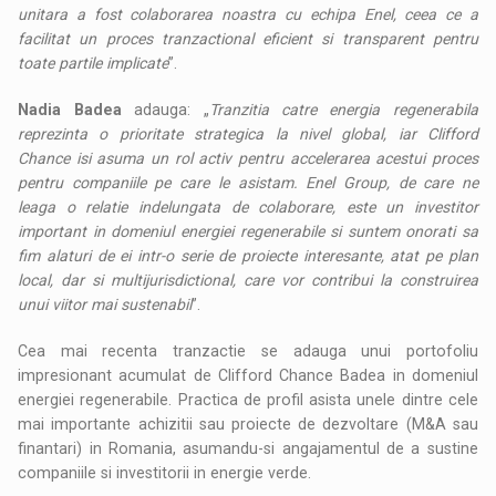
unitara a fost colaborarea noastra cu echipa Enel, ceea ce a
facilitat un proces tranzactional eficient si transparent pentru
toate partile implicate
”.
Nadia Badea
adauga: „
Tranzitia catre energia regenerabila
reprezinta o prioritate strategica la nivel global, iar Clifford
Chance isi asuma un rol activ pentru accelerarea acestui proces
pentru companiile pe care le asistam. Enel Group, de care ne
leaga o relatie indelungata de colaborare, este un investitor
important in domeniul energiei regenerabile si suntem onorati sa
fim alaturi de ei intr-o serie de proiecte interesante, atat pe plan
local, dar si multijurisdictional, care vor contribui la construirea
unui viitor mai sustenabil
”.
Cea mai recenta tranzactie se adauga unui portofoliu
impresionant acumulat de Clifford Chance Badea in domeniul
energiei regenerabile. Practica de profil asista unele dintre cele
mai importante achizitii sau proiecte de dezvoltare (M&A sau
finantari) in Romania, asumandu-si angajamentul de a sustine
companiile si investitorii in energie verde.