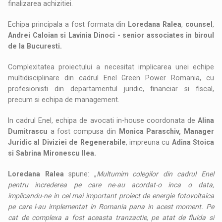
finalizarea achizitiei.
Echipa principala a fost formata din
Loredana Ralea
,
counsel
,
Andrei Caloian si Lavinia Dinoci - senior associates in biroul
de la Bucuresti.
Complexitatea proiectului a necesitat implicarea unei echipe
multidisciplinare din cadrul Enel Green Power Romania, cu
profesionisti din departamentul juridic, financiar si fiscal,
precum si echipa de management.
In cadrul Enel, echipa de avocati in-house coordonata de
Alina
Dumitrascu
a fost compusa din
Monica Paraschiv, Manager
Juridic al Diviziei de Regenerabile
, impreuna cu
Adina Stoica
si Sabrina Mironescu Ilea.
Loredana Ralea
spune: „
Multumim colegilor din cadrul Enel
pentru increderea pe care ne-au acordat-o inca o data,
implicandu-ne in cel mai important proiect de energie fotovoltaica
pe care l-au implementat in Romania pana in acest moment. Pe
cat de complexa a fost aceasta tranzactie, pe atat de fluida si