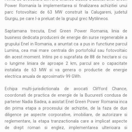
Power Romania la implementarea si finalizarea achizitiei unui
parc fotovoltaic de 63 MW construit la Calugareni, judetul
Giurgiu, pe care l-a preluat de la grupul grec Mytilineos.
Saptamana trecuta, Enel Green Power Romania, linia de
business dedicata producerii de energie din surse regenerabile a
grupului Enel in Romania, a anuntat ca a pus in functiune parcul
Lumina, cea mai mare centrala din portofoliul sau fotovoltaic
din acest moment. Intins pe o suprafata de 88 de hectare si cu
o lungime liniara de aproape 2 km, parcul are o capacitate
instalata de 63 MW si va genera o productie de energie
electrica anuala de aproximativ 99 GWh.
Echipa multi-jurisdictionala de avocati Clifford Chance,
coordonati de practica de energie de la Bucuresti condusa de
partener Nadia Badea, a asistat Enel Green Power Romania inca
din prima etapa a procesului de achizitie, de la faza de due
diligence pe aspecte corporative, imobiliare, de autorizare si
reglementare, la etapa tranzactionala care a implicat aspecte
de drept roman si englez, implementarea ulterioara si