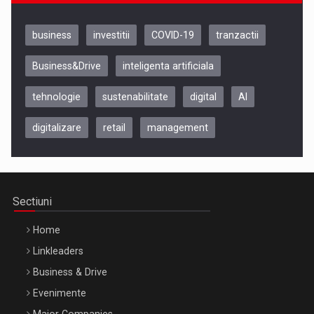
business
investitii
COVID-19
tranzactii
Business&Drive
inteligenta artificiala
tehnologie
sustenabilitate
digital
AI
digitalizare
retail
management
Be Inspired. Make it Happen!, CLUJ, 9 Decembrie
Cluj-Napoca – 9 Dec 2026
Sectiuni
Home
Linkleaders
Business & Drive
Evenimente