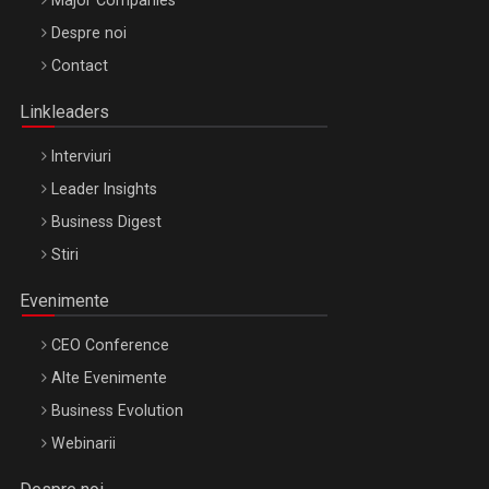
Major Companies
Be Inspired. Make it Happen!, ARTEMIS LETO, ORADEA, 8
Despre noi
Octombrie
Contact
Oradea – 8 Oct 2026
Linkleaders
Interviuri
Leader Insights
Business Digest
Stiri
Evenimente
CEO Conference
Alte Evenimente
Business Evolution
Webinarii