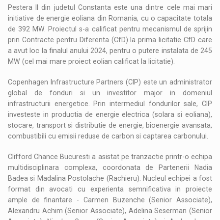
Pestera II din judetul Constanta este una dintre cele mai mari
initiative de energie eoliana din Romania, cu o capacitate totala
de 392 MW. Proiectul s-a calificat pentru mecanismul de sprijin
prin Contracte pentru Diferenta (CfD) la prima licitatie CfD care
a avut loc la finalul anului 2024, pentru o putere instalata de 245
MW (cel mai mare proiect eolian calificat la licitatie).
Copenhagen Infrastructure Partners (CIP) este un administrator
global de fonduri si un investitor major in domeniul
infrastructurii energetice. Prin intermediul fondurilor sale, CIP
investeste in productia de energie electrica (solara si eoliana),
stocare, transport si distributie de energie, bioenergie avansata,
combustibili cu emisii reduse de carbon si captarea carbonului.
Clifford Chance Bucuresti a asistat pe tranzactie printr-o echipa
multidisciplinara complexa, coordonata de Partenerii Nadia
Badea si Madalina Postolache (Rachieru). Nucleul echipei a fost
format din avocati cu experienta semnificativa in proiecte
ample de finantare - Carmen Buzenche (Senior Associate),
Alexandru Achim (Senior Associate), Adelina Seserman (Senior