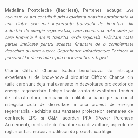
Madalina Postolache (Rachieru), Partener
, adauga: „
Ne
bucuram ca am contribuit prin experienta noastra aprofundata la
una dintre cele mai importante tranzactii de finantare din
industria de energie regenerabila, care reconfirma rolul cheie pe
care Romania il are in tranzitia verde regionala. Felicitam toate
partile implicate pentru aceasta finantare de o complexitate
deosebita si uram succes Copenhagen Infrastructure Partners in
parcursul lor de extindere prin noi investitii strategice
”.
Clientii Clifford Chance Badea beneficiaza de intreaga
experienta si de know-how-ul birourilor Clifford Chance din
tarile care sunt deja mai avansate in dezvoltarea proiectelor de
energie regenerabila. Echipa locala asista dezvoltatori, fonduri
de infrastructura, companii de utilitati si banci pe parcursul
intregului ciclu de dezvoltare a unui proiect de energie
regenerabila - achizitia sau vanzarea proiectelor, semnarea de
contracte EPC si O&M, acorduri PPA (Power Purchase
Agreement), contracte de finantare sau dezvoltare, aspecte de
reglementare inclusiv modificari de proiecte sau litigii.