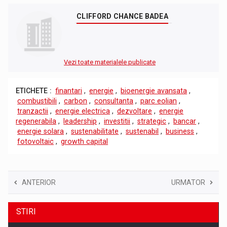
CLIFFORD CHANCE BADEA
Vezi toate materialele publicate
ETICHETE :
finantari
,
energie
,
bioenergie avansata
,
combustibili
,
carbon
,
consultanta
,
parc eolian
,
tranzactii
,
energie electrica
,
dezvoltare
,
energie
regenerabila
,
leadership
,
investitii
,
strategic
,
bancar
,
energie solara
,
sustenabilitate
,
sustenabil
,
business
,
fotovoltaic
,
growth capital
ANTERIOR
URMATOR
STIRI