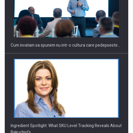
Webinar - Business Evolution-RETHINK STRATEGY-Finantare
Investitii Digitalizare
Cum invatam sa spunem nu intr-o cultura care pedepseste…
Ingredient Spotlight: What SKU Level Tracking Reveals About
Bakuchiol's…