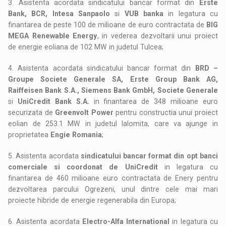
3. Asistenta acordata sindicatului bancar format din
Erste
Bank, BCR, Intesa Sanpaolo
si
VUB banka
in legatura cu
finantarea de peste 100 de milioane de euro contractata de
BIG
MEGA Renewable Energy
, in vederea dezvoltarii unui proiect
de energie eoliana de 102 MW in judetul Tulcea;
4. Asistenta acordata sindicatului bancar format din
BRD –
Groupe Societe Generale SA, Erste Group Bank AG,
Raiffeisen Bank S.A., Siemens Bank GmbH, Societe Generale
si
UniCredit Bank S.A.
in finantarea de 348 milioane euro
securizata de
Greenvolt Power
pentru constructia unui proiect
eolian de 253.1 MW in judetul Ialomita, care va ajunge in
proprietatea
Engie Romania
;
5. Asistenta acordata
sindicatului bancar format din opt banci
comerciale si coordonat de UniCredit
in legatura cu
finantarea de 460 milioane euro contractata de Enery pentru
dezvoltarea parcului Ogrezeni, unul dintre cele mai mari
proiecte hibride de energie regenerabila din Europa;
6. Asistenta acordata
Electro-Alfa International
in legatura cu