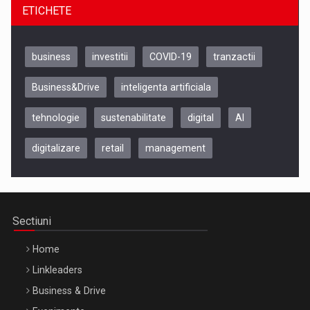
ETICHETE
business
investitii
COVID-19
tranzactii
Business&Drive
inteligenta artificiala
tehnologie
sustenabilitate
digital
AI
digitalizare
retail
management
Be Inspired. Make it Happen!, CLUJ, 9 Decembrie
Cluj-Napoca – 9 Dec 2026
Sectiuni
Home
Linkleaders
Business & Drive