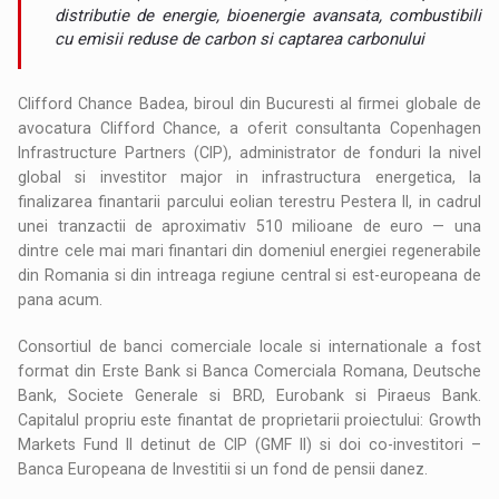
distributie de energie, bioenergie avansata, combustibili
cu emisii reduse de carbon si captarea carbonului
Clifford Chance Badea, biroul din Bucuresti al firmei globale de
avocatura Clifford Chance, a oferit consultanta Copenhagen
Infrastructure Partners (CIP), administrator de fonduri la nivel
global si investitor major in infrastructura energetica, la
finalizarea finantarii parcului eolian terestru Pestera II, in cadrul
unei tranzactii de aproximativ 510 milioane de euro — una
dintre cele mai mari finantari din domeniul energiei regenerabile
din Romania si din intreaga regiune central si est-europeana de
pana acum.
Consortiul de banci comerciale locale si internationale a fost
format din Erste Bank si Banca Comerciala Romana, Deutsche
Bank, Societe Generale si BRD, Eurobank si Piraeus Bank.
Capitalul propriu este finantat de proprietarii proiectului: Growth
Markets Fund II detinut de CIP (GMF II) si doi co-investitori –
Banca Europeana de Investitii si un fond de pensii danez.