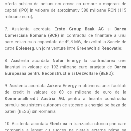
oferta publica de actiuni noi emise ca urmare a majorarii de
capital (IPO) in valoare de aproximativ 580 milioane RON (115
milioane euro);
7. Asistenta acordata
Erste Group Bank AG
si
Banca
Comerciala Romana (BCR)
in contractul de finantare a unui
parc eolian cu o capacitate de 49,8 MW, dezvoltat la Sacele de
catre
Eolenerg
, un joint venture intre
Greenvolt
si
Renovatio
;
8. Asistenta acordata
Nofar Energy
la contractarea unei
finantari in valoare de 192 milioane euro aranjata de
Banca
Europeana pentru Reconstructie si Dezvoltare (BERD)
;
9. Asistenta acordata
Aukera Energy
in obtinerea unei facilitati
de credit in valoare de 60 de milioane de euro de la
Kommunalkredit Austria AG
, pentru a finanta constructia
primului sau sistem autonom de stocare a energiei pe baza de
baterii (BESS) din Romania;
10. Asistenta acordata
Electrica
in tranzactia istorica prin care
compania a lansat cu succes pe pietele externe prima sa