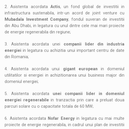
2. Asistenta acordata
Actis
, un fond global de investitii in
infrastructura sustenabila, intr-un acord de joint venture cu
Mubadala Investment Company
, fondul suveran de investitii
din Abu Dhabi, in legatura cu unul dintre cele mai mari proiecte
de energie regenerabila din regiune;
3. Asistenta acordata unei
companii lider din industria
energiei
in legatura cu achizitia unui important centru de date
din Romania;
4. Asistenta acordata unui
gigant european
in domeniul
utilitatilor si energiei in achizitionarea unui business major din
domeniul energiei;
5. Asistenta acordata
unei companii lider in domeniul
energiei regenerabile
in tranzactia prin care a preluat doua
parcuri solare cu o capacitate totala de 60 MW;
6. Asistenta acordata
Nofar Energy
in legatura cu mai multe
proiecte de energie regenerabila, in cadrul unui plan de investitii