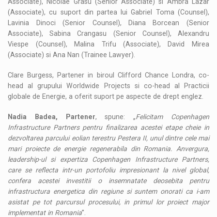
Associate), Nicolae Grasu (Senior Associate) si Ambra Lazar
(Associate), cu suport din partea lui Gabriel Toma (Counsel),
Lavinia Dinoci (Senior Counsel), Diana Borcean (Senior
Associate), Sabina Crangasu (Senior Counsel), Alexandru
Viespe (Counsel), Malina Trifu (Associate), David Mirea
(Associate) si Ana Nan (Trainee Lawyer).
Clare Burgess, Partener in biroul Clifford Chance Londra, co-
head al grupului Worldwide Projects si co-head al Practicii
globale de Energie, a oferit suport pe aspecte de drept englez.
Nadia Badea, Partener
, spune: „
Felicitam Copenhagen
Infrastructure Partners pentru finalizarea acestei etape cheie in
dezvoltarea parcului eolian terestru Pestera II, unul dintre cele mai
mari proiecte de energie regenerabila din Romania. Anvergura,
leadership-ul si expertiza Copenhagen Infrastructure Partners,
care se reflecta intr-un portofoliu impresionant la nivel global,
confera acestei investitii o insemnatate deosebita pentru
infrastructura energetica din regiune si suntem onorati ca i-am
asistat pe tot parcursul procesului, in primul lor proiect major
implementat in Romania
”.