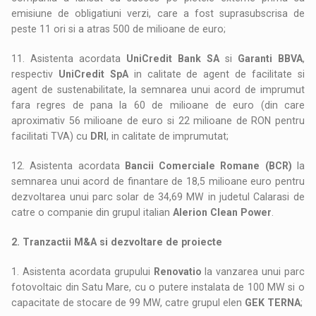
emisiune de obligatiuni verzi, care a fost suprasubscrisa de
peste 11 ori si a atras 500 de milioane de euro;
11. Asistenta acordata
UniCredit Bank SA
si
Garanti BBVA
,
respectiv
UniCredit SpA
in calitate de agent de facilitate si
agent de sustenabilitate, la semnarea unui acord de imprumut
fara regres de pana la 60 de milioane de euro (din care
aproximativ 56 milioane de euro si 22 milioane de RON pentru
facilitati TVA) cu
DRI
, in calitate de imprumutat;
12. Asistenta acordata
Bancii Comerciale Romane (BCR)
la
semnarea unui acord de finantare de 18,5 milioane euro pentru
dezvoltarea unui parc solar de 34,69 MW in judetul Calarasi de
catre o companie din grupul italian
Alerion Clean Power
.
2. Tranzactii M&A si dezvoltare de proiecte
1. Asistenta acordata grupului
Renovatio
la vanzarea unui parc
fotovoltaic din Satu Mare, cu o putere instalata de 100 MW si o
capacitate de stocare de 99 MW, catre grupul elen
GEK TERNA
;