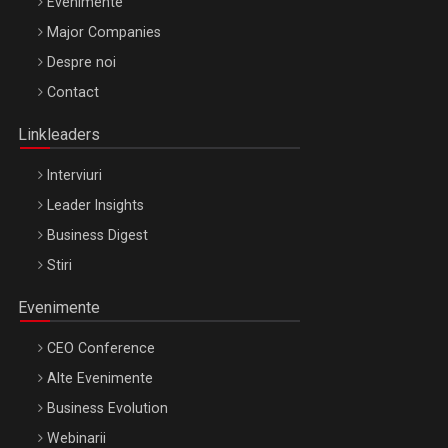
Evenimente
Major Companies
Be Inspired. Make it Happen!, ARTEMIS LETO, ORADEA, 8
Despre noi
Octombrie
Contact
Oradea – 8 Oct 2026
Linkleaders
Interviuri
Leader Insights
Business Digest
Stiri
Evenimente
CEO Conference
Alte Evenimente
Business Evolution
Webinarii