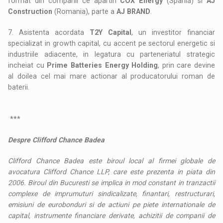
format din companii ce apartin
COX Energy
(Spania) si
AJ
Construction
(Romania), parte a
AJ BRAND
.
7. Asistenta acordata
T2Y Capital
, un investitor financiar
specializat in growth capital, cu accent pe sectorul energetic si
industriile adiacente, in legatura cu parteneriatul strategic
incheiat cu
Prime Batteries Energy Holding
, prin care devine
al doilea cel mai mare actionar al producatorului roman de
baterii.
***
Despre Clifford Chance Badea
Clifford Chance Badea este biroul local al firmei globale de
avocatura Clifford Chance LLP, care este prezenta in piata din
2006.
Biroul din Bucuresti se implica in mod constant in tranzactii
complexe de imprumuturi sindicalizate, finantari, restructurari,
emisiuni de eurobonduri si de actiuni pe piete internationale de
capital, instrumente financiare derivate, achizitii de companii de