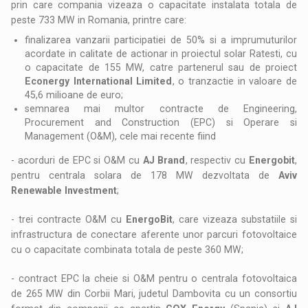
prin care compania vizeaza o capacitate instalata totala de
peste 733 MW in Romania, printre care:
finalizarea vanzarii participatiei de 50% si a imprumuturilor
acordate in calitate de actionar in proiectul solar Ratesti, cu
o capacitate de 155 MW, catre partenerul sau de proiect
Econergy International Limited
, o tranzactie in valoare de
45,6 milioane de euro;
semnarea mai multor contracte de Engineering,
Procurement and Construction (EPC) si Operare si
Management (O&M), cele mai recente fiind
- acorduri de EPC si O&M cu
AJ Brand
, respectiv cu
Energobit
,
pentru centrala solara de 178 MW dezvoltata de
Aviv
Renewable Investment
;
- trei contracte O&M cu
EnergoBit
, care vizeaza substatiile si
infrastructura de conectare aferente unor parcuri fotovoltaice
cu o capacitate combinata totala de peste 360 MW;
- contract EPC la cheie si O&M pentru o centrala fotovoltaica
de 265 MW din Corbii Mari, judetul Dambovita cu un consortiu