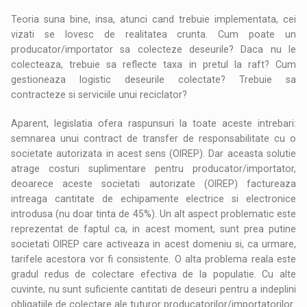
Teoria suna bine, insa, atunci cand trebuie implementata, cei
vizati se lovesc de realitatea crunta. Cum poate un
producator/importator sa colecteze deseurile? Daca nu le
colecteaza, trebuie sa reflecte taxa in pretul la raft? Cum
gestioneaza logistic deseurile colectate? Trebuie sa
contracteze si serviciile unui reciclator?
Aparent, legislatia ofera raspunsuri la toate aceste intrebari:
semnarea unui contract de transfer de responsabilitate cu o
societate autorizata in acest sens (OIREP). Dar aceasta solutie
atrage costuri suplimentare pentru producator/importator,
deoarece aceste societati autorizate (OIREP) factureaza
intreaga cantitate de echipamente electrice si electronice
introdusa (nu doar tinta de 45%). Un alt aspect problematic este
reprezentat de faptul ca, in acest moment, sunt prea putine
societati OIREP care activeaza in acest domeniu si, ca urmare,
tarifele acestora vor fi consistente. O alta problema reala este
gradul redus de colectare efectiva de la populatie. Cu alte
cuvinte, nu sunt suficiente cantitati de deseuri pentru a indeplini
obligatiile de colectare ale tuturor producatorilor/importatorilor.