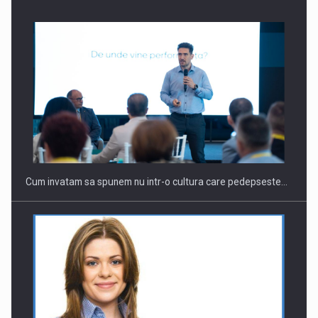
CEO Conference - Shaping The Future - Technology and…
Cum invatam sa spunem nu intr-o cultura care pedepseste…
Webinar - Business Evolution-RETHINK STRATEGY-Finantare