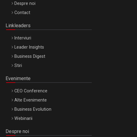
Be Inspired. Make it Happen!, ARTEMIS LETO, ORADEA, 8
Despre noi
Octombrie
Contact
Oradea – 8 Oct 2026
Linkleaders
Interviuri
Leader Insights
Business Digest
Stiri
Evenimente
CEO Conference
Alte Evenimente
Business Evolution
Webinarii
Despre noi