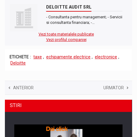
DELOITTE AUDIT SRL
- Consultanta pentru management; - Servicii
si consultanta financiara; -…
Vezi toate materialele publicate
Vezi profilul companiei
ETICHETE :
taxe
,
echipamente electrice
,
electronice
,
Deloitte
ANTERIOR
URMATOR
STIRI