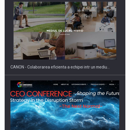
SYCLEF isi consolideaza prezenta in Romania printr-o a
doua…
CANON - Colaborarea eficienta a echipei intr un mediu…
Fondul de investitii BoldMind si echipa de management a…