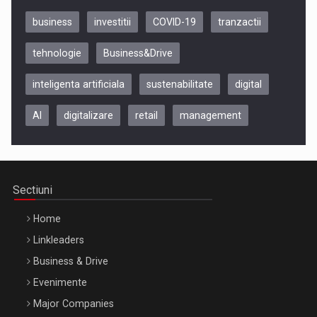
business
investitii
COVID-19
tranzactii
tehnologie
Business&Drive
inteligenta artificiala
sustenabilitate
digital
AI
digitalizare
retail
management
Be Inspired. Make it Happen!, CLUJ, 9 Decembrie
Cluj-Napoca – 9 Dec 2026
Sectiuni
Home
Linkleaders
Business & Drive
Evenimente
Major Companies