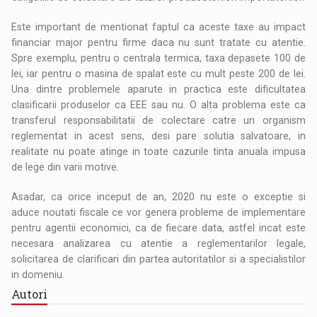
Este important de mentionat faptul ca aceste taxe au impact
financiar major pentru firme daca nu sunt tratate cu atentie.
Spre exemplu, pentru o centrala termica, taxa depasete 100 de
lei, iar pentru o masina de spalat este cu mult peste 200 de lei.
Una dintre problemele aparute in practica este dificultatea
clasificarii produselor ca EEE sau nu. O alta problema este ca
transferul responsabilitatii de colectare catre un organism
reglementat in acest sens, desi pare solutia salvatoare, in
realitate nu poate atinge in toate cazurile tinta anuala impusa
de lege din varii motive.
Asadar, ca orice inceput de an, 2020 nu este o exceptie si
aduce noutati fiscale ce vor genera probleme de implementare
pentru agentii economici, ca de fiecare data, astfel incat este
necesara analizarea cu atentie a reglementarilor legale,
solicitarea de clarificari din partea autoritatilor si a specialistilor
in domeniu.
Autori