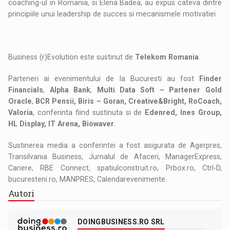
coaching-ul in Romania, si Elena Badea, au expus cateva dintre
principiile unui leadership de succes si mecanismele motivatiei.
Business (r)Evolution este sustinut de
Telekom Romania
.
Parteneri ai evenimentului de la Bucuresti au fost
Finder
Financials
,
Alpha Bank
,
Multi Data Soft – Partener Gold
Oracle
,
BCR Pensii, Biris – Goran, Creative&Bright, RoCoach,
Valoria
, conferinta fiind sustinuta si de
Edenred, Ines Group,
HL Display, IT Arena, Biowaver
.
Sustinerea media a conferintei a fost asigurata de Agerpres,
Transilvania Business, Jurnalul de Afaceri, ManagerExpress,
Cariere, RBE Connect, spatiulconstruit.ro, Prbox.ro, Ctrl-D,
bucuresteni.ro, MANPRES, Calendarevenimente.
Autori
DOINGBUSINESS.RO SRL