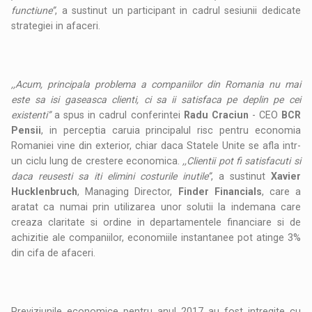
functiune’’
, a sustinut un participant in cadrul sesiunii dedicate
strategiei in afaceri.
,,Acum, principala problema a companiilor din Romania nu mai
este sa isi gaseasca clienti, ci sa ii satisfaca pe deplin pe cei
existenti’’
a spus in cadrul conferintei
Radu Craciun
- CEO
BCR
Pensii
, in perceptia caruia principalul risc pentru economia
Romaniei vine din exterior, chiar daca Statele Unite se afla intr-
un ciclu lung de crestere economica.
,,Clientii pot fi satisfacuti si
daca reusesti sa iti elimini costurile inutile’’
, a sustinut
Xavier
Hucklenbruch
, Managing Director,
Finder Financials
, care a
aratat ca numai prin utilizarea unor solutii la indemana care
creaza claritate si ordine in departamentele financiare si de
achizitie ale companiilor, economiile instantanee pot atinge 3%
din cifa de afaceri.
Previziunile economice pentru anul 2017 au fost intregite cu