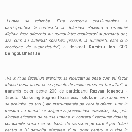
,,Lumea se schimba. Este concluzia cvasi-unanima a
participantilor la conferinta iar folosirea eficienta a revolutiei
digitale face diferenta nu numai intre castigatori si perdanti dar,
asa cum au subliniat speakerii prezenti la Bucuresti, este si o
chestiune de supravietuire’’
, a declarat
Dumitru Ion
, CEO
Doingbusiness.ro.
,,Va invit sa faceti un exercitiu: sa incercati sa uitati cum ati facut
afaceri pana acum si sa spuneti: de maine vreau sa fac altfel’’,
a
transmis celor peste 200 de participanti
Razvan Ionescu
-
Director Marketing Segment Business,
Telekom
.
,,E o lume care
se schimba cu totul, iar instrumentele pe care le oferim sunt in
masura nu numai sa asigure supravietuirea afacerilor, dar, prin
alocare eficienta de reurse umane in contextul revolutiei digitale,
companiile raman cu un bazin de personal pe care il pot folosi
pentru a isi
dezvolta
afacerea si nu doar pentru a o tine in