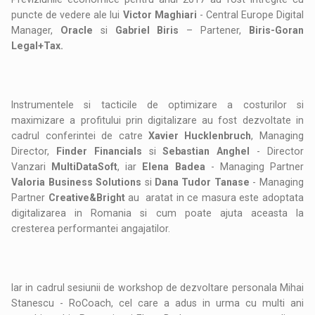
puncte de vedere ale lui
Victor Maghiari
- Central Europe Digital
Manager,
Oracle
si
Gabriel Biris
– Partener,
Biris-Goran
Legal+Tax.
Instrumentele si tacticile de optimizare a costurilor si
maximizare a profitului prin digitalizare au fost dezvoltate in
cadrul conferintei de catre
Xavier Hucklenbruch
, Managing
Director,
Finder Financials
si
Sebastian Anghel
- Director
Vanzari
MultiDataSoft
, iar
Elena Badea
- Managing Partner
Valoria Business Solutions
si
Dana Tudor Tanase
- Managing
Partner
Creative&Bright
au aratat in ce masura este adoptata
digitalizarea in Romania si cum poate ajuta aceasta la
cresterea performantei angajatilor.
Iar in cadrul sesiunii de workshop de dezvoltare personala Mihai
Stanescu - RoCoach, cel care a adus in urma cu multi ani