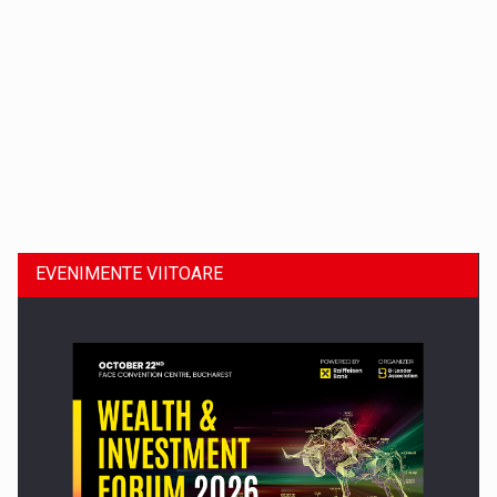
Dinu Bumbacea revine in PwC Romania ca Partener si…
EVENIMENTE VIITOARE
Comunicat de presa: Joburile part-time reincep sa intre pe…