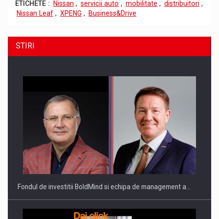
ETICHETE :
Nissan
,
servicii auto
,
mobilitate
,
distribuitori
,
Nissan Leaf
,
XPENG
,
Business&Drive
STIRI
Fondul de investitii BoldMind si echipa de management a…