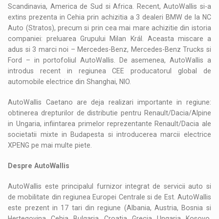
Scandinavia, America de Sud si Africa. Recent, AutoWallis si-a
extins prezenta in Cehia prin achizitia a 3 dealeri BMW de la NC
Auto (Stratos), precum si prin cea mai mare achizitie din istoria
companiei: preluarea Grupului Milan Král. Aceasta miscare a
adus si 3 marci noi – Mercedes-Benz, Mercedes-Benz Trucks si
Ford – in portofoliul AutoWallis. De asemenea, AutoWallis a
introdus recent in regiunea CEE producatorul global de
automobile electrice din Shanghai, NIO.
AutoWallis Caetano are deja realizari importante in regiune:
obtinerea drepturilor de distributie pentru Renault/Dacia/Alpine
in Ungaria, infiintarea primelor reprezentante Renault/Dacia ale
societatii mixte in Budapesta si introducerea marcii electrice
XPENG pe mai multe piete.
Despre AutoWallis
AutoWallis este principalul furnizor integrat de servicii auto si
de mobilitate din regiunea Europei Centrale si de Est. AutoWallis
este prezent in 17 tari din regiune (Albania, Austria, Bosnia si
Hertegovina, Cehia, Bulgaria, Croatia, Grecia, Ungaria, Kosovo,