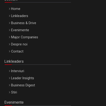
Home
Linkleaders
Business & Drive
Evenimente
Major Companies
Be Inspired. Make it Happen!, ARTEMIS LETO, ORADEA, 8
Despre noi
Octombrie
Contact
Oradea – 8 Oct 2026
Linkleaders
Interviuri
Leader Insights
Business Digest
Stiri
Evenimente