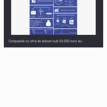
Companiile cu cifra de afaceri sub 50.000 euro au…
Dinu Bumbacea revine in PwC Romania ca Partener si…