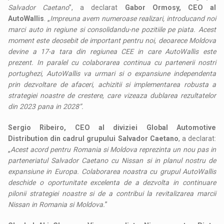
Salvador Caetano
”, a declarat
Gabor Ormosy, CEO al
AutoWallis
. „
Impreuna avem numeroase realizari, introducand noi
marci auto in regiune si consolidandu-ne pozitiile pe piata. Acest
moment este deosebit de important pentru noi, deoarece Moldova
devine a 17-a tara din regiunea CEE in care AutoWallis este
prezent. In paralel cu colaborarea continua cu partenerii nostri
portughezi, AutoWallis va urmari si o expansiune independenta
prin dezvoltare de afaceri, achizitii si implementarea robusta a
strategiei noastre de crestere, care vizeaza dublarea rezultatelor
din 2023 pana in 2028”.
Sergio Ribeiro, CEO al diviziei Global Automotive
Distribution din cadrul grupului Salvador Caetano
, a declarat:
„
Acest acord pentru Romania si Moldova reprezinta un nou pas in
parteneriatul Salvador Caetano cu Nissan si in planul nostru de
expansiune in Europa. Colaborarea noastra cu grupul AutoWallis
deschide o oportunitate excelenta de a dezvolta in continuare
pilonii strategiei noastre si de a contribui la revitalizarea marcii
Nissan in Romania si Moldova.
”