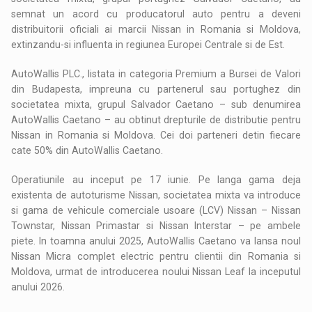
semnat un acord cu producatorul auto pentru a deveni
distribuitorii oficiali ai marcii Nissan in Romania si Moldova,
extinzandu-si influenta in regiunea Europei Centrale si de Est.
AutoWallis PLC., listata in categoria Premium a Bursei de Valori
din Budapesta, impreuna cu partenerul sau portughez din
societatea mixta, grupul Salvador Caetano – sub denumirea
AutoWallis Caetano – au obtinut drepturile de distributie pentru
Nissan in Romania si Moldova. Cei doi parteneri detin fiecare
cate 50% din AutoWallis Caetano.
Operatiunile au inceput pe 17 iunie. Pe langa gama deja
existenta de autoturisme Nissan, societatea mixta va introduce
si gama de vehicule comerciale usoare (LCV) Nissan – Nissan
Townstar, Nissan Primastar si Nissan Interstar – pe ambele
piete. In toamna anului 2025, AutoWallis Caetano va lansa noul
Nissan Micra complet electric pentru clientii din Romania si
Moldova, urmat de introducerea noului Nissan Leaf la inceputul
anului 2026.