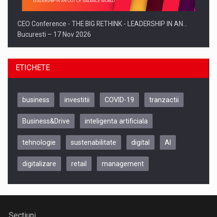
CEO Conference - THE BIG RETHINK - LEADERSHIP IN AN…
Bucuresti – 17 Nov 2026
ETICHETE
business
investitii
COVID-19
tranzactii
Business&Drive
inteligenta artificiala
tehnologie
sustenabilitate
digital
AI
digitalizare
retail
management
Be Inspired. Make it Happen!, CLUJ, 9 Decembrie
Cluj-Napoca – 9 Dec 2026
Sectiuni