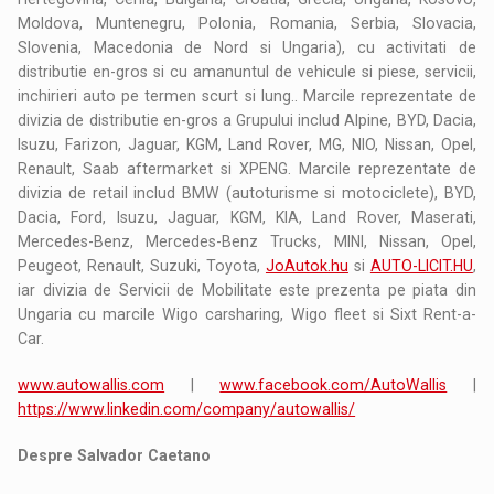
Moldova, Muntenegru, Polonia, Romania, Serbia, Slovacia,
Slovenia, Macedonia de Nord si Ungaria), cu activitati de
distributie en-gros si cu amanuntul de vehicule si piese, servicii,
inchirieri auto pe termen scurt si lung.. Marcile reprezentate de
divizia de distributie en-gros a Grupului includ Alpine, BYD, Dacia,
Isuzu, Farizon, Jaguar, KGM, Land Rover, MG, NIO, Nissan, Opel,
Renault, Saab aftermarket si XPENG. Marcile reprezentate de
divizia de retail includ BMW (autoturisme si motociclete), BYD,
Dacia, Ford, Isuzu, Jaguar, KGM, KIA, Land Rover, Maserati,
Mercedes-Benz, Mercedes-Benz Trucks, MINI, Nissan, Opel,
Peugeot, Renault, Suzuki, Toyota,
JoAutok.hu
si
AUTO-LICIT.HU
,
iar divizia de Servicii de Mobilitate este prezenta pe piata din
Ungaria cu marcile Wigo carsharing, Wigo fleet si Sixt Rent-a-
Car.
www.autowallis.com
|
www.facebook.com/AutoWallis
|
https://www.linkedin.com/company/autowallis/
Despre Salvador Caetano