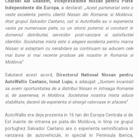
Charbel Abi Ghanem, Vicepresedinte Nissan pentru Piete
Independente din Europa
, a declarat: „
Acest parteneriat este o
veste excelenta pentru clientii Nissan din Romania si Moldova.
Atat grupul Salvador Caetano, cat si AutoWallis au o experienta
vasta pe numeroase piete, cu un istoric puternic si constant in
domeniul distributiei, serviciilor post-vanzare si satisfactiei
clientilor. Societatea mixta este o alegere excelenta pentru marca
Nissan si asteptam cu nerabdare sa continuam sa aducem cele
mai bune si mai recente produse ale noastre in Romania si
Moldova
.”
Salutand acest acord,
Directorul National Nissan pentru
AutoWallis Caetano, Ionut Lupu
, a adaugat: „
Suntem incantati
sa avem oportunitatea de a distribui Nissan in intreaga Romanie
si, de asemenea, in Moldova. Societatea noastra mixta aduce
stabilitate, decenii de experienta si sinergii valoroase in afacere
.”
AutoWallis era deja prezenta in 16 tari din Europa Centrala si de
Est inainte de intrarea pe piata din Moldova, in timp ce grupul
portughez Salvador Caetano are o experienta semnificativa in
vanzarea de autovehicule, in special in Peninsula Iberica,