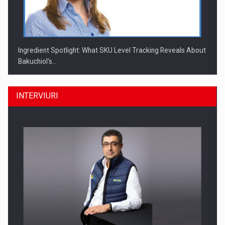
Ingredient Spotlight: What SKU Level Tracking Reveals About
Bakuchiol's…
INTERVIURI
Producatorii si comerciantii care nu se supun noilor
reglementari…