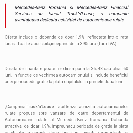
Mercedes-Benz Romania si Mercedes-Benz Financial
Services au lansat Truck'n'Lease, o campanie
avantajoasa dedicata achizitiei de autocamioane rulate
Oferta include o dobanda de doar 1,9%, reflectata intr-o rata
lunara foarte accesibila,incepand de la 390euro (faraTVA).
Durata de finantare poate fi extinsa pana la 36, 48 sau chiar 60
luni, in functie de vechimea autocamionului si include beneficiul
unei perioadede gratie la plata capitalului in primele doua luni.
„Campania
Truck'n'Lease
faciliteaza achizitia autocamionelor
rulate propuse spre vanzare de catre departamentul de
Autocamioane rulate al Mercedes-Benz Romania. Dobanda
atractiva, de doar 1,9%, impreunacu perioada de gratie la plata
capitalului in primele doua luni, sunt avantaje importante si