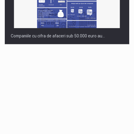
Companiile cu cifra de afaceri sub 50.000 euro au…
Dinu Bumbacea revine in PwC Romania ca Partener si…