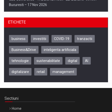
Bucuresti – 17 Nov 2026
ETICHETE
business
investitii
COVID-19
tranzactii
Business&Drive
inteligenta artificiala
tehnologie
sustenabilitate
digital
AI
digitalizare
retail
management
Be Inspired. Make it Happen!, CLUJ, 9 Decembrie
Cluj-Napoca – 9 Dec 2026
Sectiuni
Home