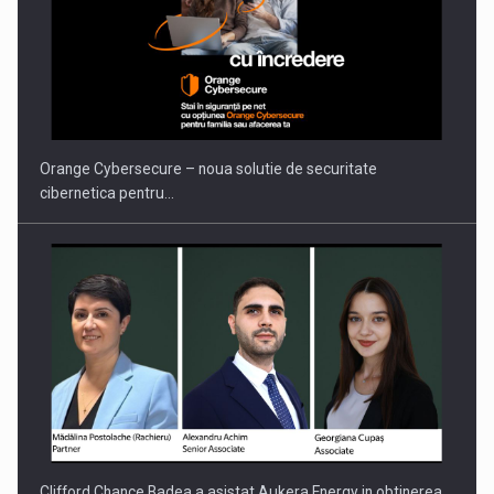
Orange Cybersecure – noua solutie de securitate
cibernetica pentru…
Clifford Chance Badea a asistat Aukera Energy in obtinerea…