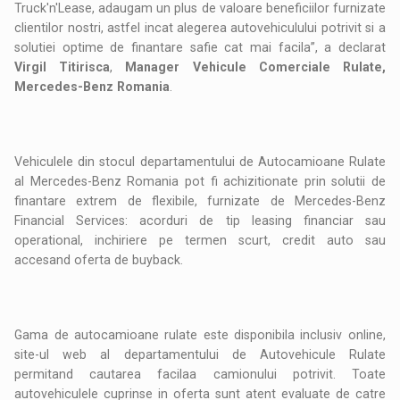
Truck'n'Lease, adaugam un plus de valoare beneficiilor furnizate
clientilor nostri, astfel incat alegerea autovehiculului potrivit si a
solutiei optime de finantare safie cat mai facila”, a declarat
Virgil Titiri
s
c
a
,
Manager Vehicule Comerciale Rulate,
Mercedes-Benz Romania
.
Vehiculele din stocul departamentului de Autocamioane Rulate
al Mercedes-Benz Romania pot fi achizitionate prin solutii de
finantare extrem de flexibile, furnizate de Mercedes-Benz
Financial Services: acorduri de tip leasing financiar sau
operational, inchiriere pe termen scurt, credit auto sau
accesand oferta de buyback.
Gama de autocamioane rulate este disponibila inclusiv online,
site-ul web al departamentului de Autovehicule Rulate
permitand cautarea facilaa camionului potrivit. Toate
autovehiculele cuprinse in oferta sunt atent evaluate de catre