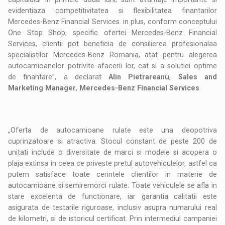
evidentiaza competitivitatea si flexibilitatea finantarilor
Mercedes-Benz Financial Services. in plus, conform conceptului
One Stop Shop, specific ofertei Mercedes-Benz Financial
Services, clientii pot beneficia de consilierea profesionalaa
specialistilor Mercedes-Benz Romania, atat pentru alegerea
autocamioanelor potrivite afacerii lor, cat si a solutiei optime
de finantare”, a declarat
Alin Pietr
a
reanu
,
Sales and
Marketing Manager
,
Mercedes-Benz Financial Services
.
„Oferta de autocamioane rulate este una deopotriva
cuprinzatoare si atractiva. Stocul constant de peste 200 de
unitati include o diversitate de marci si modele si acopera o
plaja extinsa in ceea ce priveste pretul autovehiculelor, astfel ca
putem satisface toate cerintele clientilor in materie de
autocamioane si semiremorci rulate. Toate vehiculele se afla in
stare excelenta de functionare, iar garantia calitatii este
asigurata de testarile riguroase, inclusiv asupra numarului real
de kilometri, si de istoricul certificat. Prin intermediul campaniei