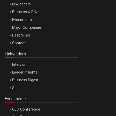
Linkleaders
Business & Drive
Evenimente
Major Companies
Be Inspired. Make it Happen!, ARTEMIS LETO, ORADEA, 8
Despre noi
Octombrie
Contact
Oradea – 8 Oct 2026
Linkleaders
Interviuri
Leader Insights
Business Digest
Stiri
Evenimente
CEO Conference