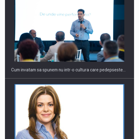
Webinar - Business Evolution-RETHINK STRATEGY-Finantare
Investitii Digitalizare
Cum invatam sa spunem nu intr-o cultura care pedepseste…