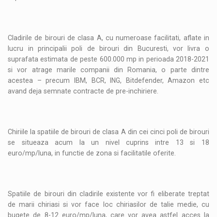
Cladirile de birouri de clasa A, cu numeroase facilitati, aflate in
lucru in principalii poli de birouri din Bucuresti, vor livra o
suprafata estimata de peste 600.000 mp in perioada 2018-2021
si vor atrage marile companii din Romania, o parte dintre
acestea – precum IBM, BCR, ING, Bitdefender, Amazon etc
avand deja semnate contracte de pre-inchiriere.
Chiriile la spatiile de birouri de clasa A din cei cinci poli de birouri
se situeaza acum la un nivel cuprins intre 13 si 18
euro/mp/luna, in functie de zona si facilitatile oferite.
Spatiile de birouri din cladirile existente vor fi eliberate treptat
de marii chiriasi si vor face loc chiriasilor de talie medie, cu
bugete de 8-12 euro/mp/luna, care vor avea astfel acces la