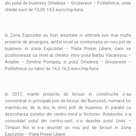
din polul de business Orhideea – Grozavesti – Politehnica, unde
chiriile sunt de 13,00-14,5 euro/mp/luna.
In Zona Expozitiei au fost anuntate in ultimele luni mai multe
proiecte de anvergura, astfel incat se contureaza un nou pol de
business in zona Expozitiei – Piata Presei Libere, care se
pozitioneaza ca nivel al chiriilor intre polul Barbu Vacarescu –
Aviatiei – Dimitrie Pompeiu si polul Orhideea – Grozavesti –
Politehnica cu valori de 14,5-16,5 euro/mp/luna.
In 2017, marile proiecte de birouri in constructie s-au
concentrat in principalii poli de birouri din Bucuresti, numarul lor
marindu-se, de la doi, la cinci poli de business. In paralel cu
dezvoltarea zonelor din centru-nord si Victoriei- Aviatorilor, s-a
consolidat polul din centru-vest, s-a deschis polul Unirii –
Timpuri Noi si s-a anuntat un nou pol de birouri in zona
Expozitiei – Piata Presei Libere.