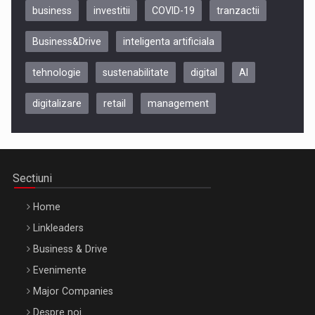
business
investitii
COVID-19
tranzactii
Business&Drive
inteligenta artificiala
tehnologie
sustenabilitate
digital
AI
digitalizare
retail
management
Be Inspired. Make it Happen!, CLUJ, 9 Decembrie
Cluj-Napoca – 9 Dec 2026
Sectiuni
Home
Linkleaders
Business & Drive
Evenimente
Major Companies
Be Inspired. Make it Happen!, ARTEMIS LETO, ORADEA, 8
Despre noi