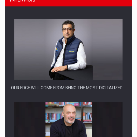
Producatorii si comerciantii care nu se supun noilor
reglementari…
OUR EDGE WILL COME FROM BEING THE MOST DIGITALIZED…