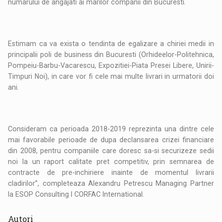
numarului de angajati ai marilor companii din Bucuresti.
Estimam ca va exista o tendinta de egalizare a chiriei medii in
principalii poli de business din Bucuresti (Orhideelor-Politehnica,
Pompeiu-Barbu-Vacarescu, Expozitiei-Piata Presei Libere, Unirii-
Timpuri Noi), in care vor fi cele mai multe livrari in urmatorii doi
ani.
Consideram ca perioada 2018-2019 reprezinta una dintre cele
mai favorabile perioade de dupa declansarea crizei financiare
din 2008, pentru companiile care doresc sa-si securizeze sedii
noi la un raport calitate pret competitiv, prin semnarea de
contracte de pre-inchiriere inainte de momentul livrarii
cladirilor”, completeaza Alexandru Petrescu Managing Partner
la ESOP Consulting l CORFAC International.
Autori