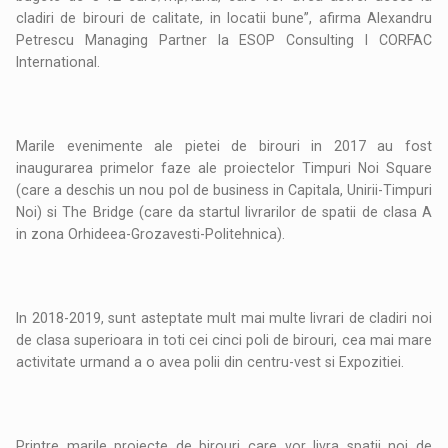
cladiri de birouri de calitate, in locatii bune”, afirma Alexandru
Petrescu Managing Partner la ESOP Consulting l CORFAC
International.
Marile evenimente ale pietei de birouri in 2017 au fost
inaugurarea primelor faze ale proiectelor Timpuri Noi Square
(care a deschis un nou pol de business in Capitala, Unirii-Timpuri
Noi) si The Bridge (care da startul livrarilor de spatii de clasa A
in zona Orhideea-Grozavesti-Politehnica).
In 2018-2019, sunt asteptate mult mai multe livrari de cladiri noi
de clasa superioara in toti cei cinci poli de birouri, cea mai mare
activitate urmand a o avea polii din centru-vest si Expozitiei.
Printre marile proiecte de birouri care vor livra spatii noi de