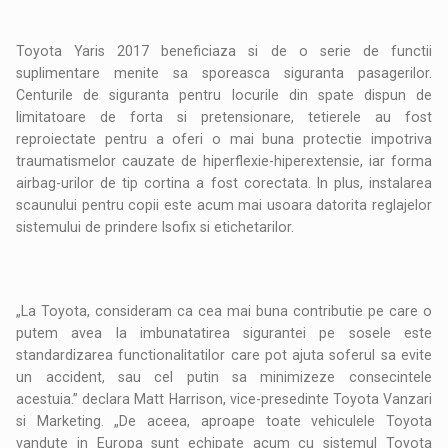
Toyota Yaris 2017 beneficiaza si de o serie de functii
suplimentare menite sa sporeasca siguranta pasagerilor.
Centurile de siguranta pentru locurile din spate dispun de
limitatoare de forta si pretensionare, tetierele au fost
reproiectate pentru a oferi o mai buna protectie impotriva
traumatismelor cauzate de hiperflexie-hiperextensie, iar forma
airbag-urilor de tip cortina a fost corectata. In plus, instalarea
scaunului pentru copii este acum mai usoara datorita reglajelor
sistemului de prindere Isofix si etichetarilor.
„La Toyota, consideram ca cea mai buna contributie pe care o
putem avea la imbunatatirea sigurantei pe sosele este
standardizarea functionalitatilor care pot ajuta soferul sa evite
un accident, sau cel putin sa minimizeze consecintele
acestuia.” declara Matt Harrison, vice-presedinte Toyota Vanzari
si Marketing. „De aceea, aproape toate vehiculele Toyota
vandute in Europa sunt echipate acum cu sistemul Toyota