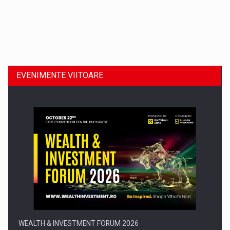
Dinu Bumbacea revine in PwC Romania ca Partener si…
EVENIMENTE VIITOARE
Comunicat de presa: Joburile part-time reincep sa intre pe…
WEALTH & INVESTMENT FORUM 2026