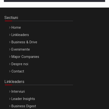
Sectiuni
Home
Linkleaders
Business & Drive
Evenimente
Major Companies
Be Inspired. Make it Happen!, ARTEMIS LETO, ORADEA, 8
Despre noi
Octombrie
Contact
Oradea – 8 Oct 2026
Linkleaders
Interviuri
Leader Insights
Business Digest