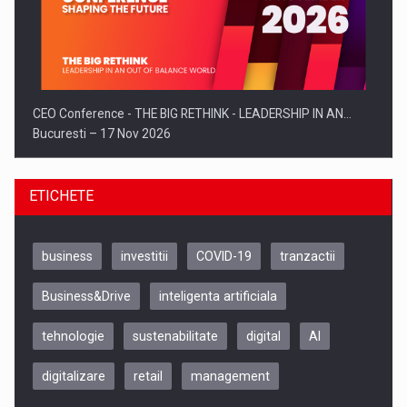
CEO Conference - THE BIG RETHINK - LEADERSHIP IN AN…
Bucuresti – 17 Nov 2026
ETICHETE
business
investitii
COVID-19
tranzactii
Business&Drive
inteligenta artificiala
tehnologie
sustenabilitate
digital
AI
digitalizare
retail
management
Be Inspired. Make it Happen!, CLUJ, 9 Decembrie
Cluj-Napoca – 9 Dec 2026