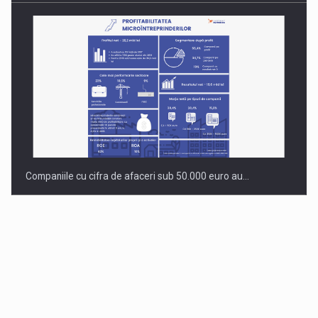
Companiile cu cifra de afaceri sub 50.000 euro au…