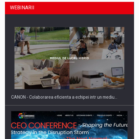
WEBINARII
SYCLEF isi consolideaza prezenta in Romania printr-o a
doua…
CANON - Colaborarea eficienta a echipei intr un mediu…