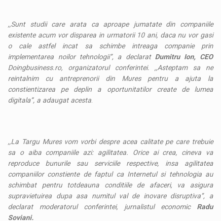
,,Sunt studii care arata ca aproape jumatate din companiile
existente acum vor disparea in urmatorii 10 ani, daca nu vor gasi
o cale astfel incat sa schimbe intreaga companie prin
implementarea noilor tehnologii’’, a declarat
Dumitru Ion, CEO
Doingbusiness.ro, organizatorul conferintei. ,,Asteptam sa ne
reintalnim cu antreprenorii din Mures pentru a ajuta la
constientizarea pe deplin a oportunitatilor create de lumea
digitala’’, a adaugat acesta
.
,,La Targu Mures vom vorbi despre acea calitate pe care trebuie
sa o aiba companiile azi: agilitatea. Orice ai crea, cineva va
reproduce bunurile sau serviciile respective, insa agilitatea
companiilor constiente de faptul ca Internetul si tehnologia au
schimbat pentru totdeauna conditiile de afaceri, va asigura
supravietuirea dupa asa numitul val de inovare disruptiva’’, a
declarat moderatorul conferintei, jurnalistul economic
Radu
Soviani.