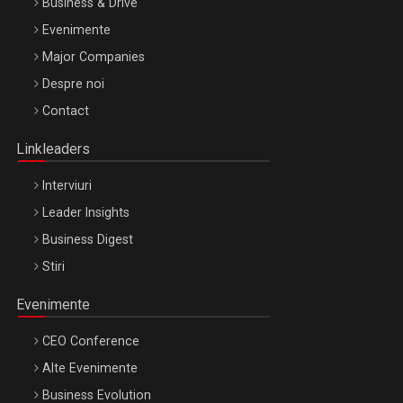
Business & Drive
Evenimente
Major Companies
Be Inspired. Make it Happen!, ARTEMIS LETO, ORADEA, 8
Despre noi
Octombrie
Contact
Oradea – 8 Oct 2026
Linkleaders
Interviuri
Leader Insights
Business Digest
Stiri
Evenimente
CEO Conference
Alte Evenimente
Business Evolution