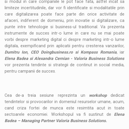
si modul in care companiile le pot face fata, astfel incat sa
limiteze incertitudinile, dar vor fi identificate si modalitatile prin
care digitalizarea poate face parte din orice activitate de
afaceri, indiferent de domeniu, prin inovatie si digitalizare, ca
punte intre tehnologie si business-ul traditional. Va prezenta
instrumente de succes intr-o lume in care nu se mai poate
vorbi despre marketing digital ci despre marketing intr-o lume
digitala, exempificand prin aplicatii pentru cresterea vanzarilor,
Dumitru Ion, CEO Doingbusiness.ro si Kompass Romania
, iar
Elena Badea si Alexandra Cernian - Valoria Business Solutions
vor prezenta tendinte si strategii de continut in social media,
pentru campanii de succes.
Cea de-a treia sesiune reprezinta un
workshop
dedicat
tendintelor si provocarilor in domeniul resurselor umane, acum,
cand criza fortei de munca este resimtita acut in toate
sectoarele economiei. Workshopul va fi sustinut de
Elena
Badea – Managing Partner Valoria Business Solutions.