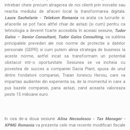
intrebari cheie precum atragerea de noi clienti prin inovatie sau
reactia mediului de afaceri local la transformarea digitala.
Laura Sachelarie - Telekom Romania
va arata ca lucrurile si
afacerile se pot face altfel chiar de astazi (si cum) pentru ca
tehnologia a devenit foarte accesibila. In aceiasi sesiune,
Tudor
Galos – Senior Consultant, Tudor Galos Consulting,
va sublinia
principalele prevederi ale noii norme de protectie a datelor
personale (GDPR) si cum putem alinia strategia de business la
aceste norme, astfel incat sa transformam un potential
obstacol intr-o oportunitate. Sesiunea se va incheia cu
povestea de succes a companiei Dacia Plant, spusa de unul
dintre fondatorii companiei, Traian Ionescu Heroiu, care va
impartasi audientei din experienta sa, de la momentul in care a
pus bazele companiei, pana astazi, cand aceasta valoreaza
peste 15 milioane euro.
In cea de-a doua sesiune
Alina Necsulescu - Tax Manager -
KPMG Romania
va prezenta cele mai recente modificari fiscale