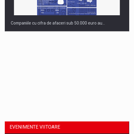
Companiile cu cifra de afaceri sub 50.000 euro au…
Dinu Bumbacea revine in PwC Romania ca Partener si…
EVENIMENTE VIITOARE