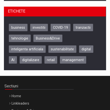
ETICHETE
business
investitii
COVID-19
tranzactii
tehnologie
Business&Drive
inteligenta artificiala
sustenabilitate
digital
AI
digitalizare
retail
management
Be Inspired. Make it Happen!, CLUJ, 9 Decembrie
Cluj-Napoca – 9 Dec 2026
Sectiuni
Home
Linkleaders