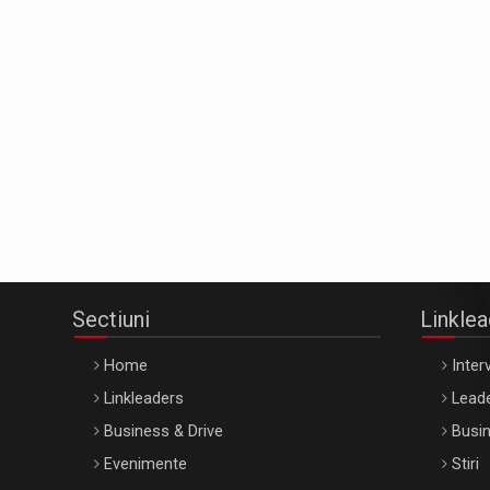
Sectiuni
Linkle
Home
Interv
Linkleaders
Leade
Business & Drive
Busin
Evenimente
Stiri