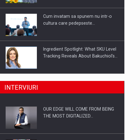
Investitii Digitalizare
Cum invatam sa spunem nu intr-o
cultura care pedepseste…
Ingredient Spotlight: What SKU Level
Tracking Reveals About Bakuchiol's…
Producatorii si comerciantii care nu
INTERVIURI
se supun noilor reglementari…
OUR EDGE WILL COME FROM BEING
Proteinmaxxing and the Future of
THE MOST DIGITALIZED…
Protein Demand