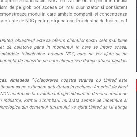
optare a continutului NDC furnizat de United prin intermediul
urism de pe glob pot accesa cel mai cuprinzator si consistent
 demonstreaza modul in care ambele companii isi concentreaza
or oferite de NDC pentru toti jucatorii din industria de turism, cat
United, obiectivul este sa oferim clientilor nostri cele mai bune
et de calatorie pana in momentul in care se intorc acasa.
andardele tehnologice, precum NDC, care ne vor ajuta sa ne
erienta de achizitie pe care clientii si-o doresc atunci cand isi
ricas, Amadeus
: ”
Colaborarea noastra stransa cu United este
Continuam sa ne extindem activitatea in regiunea Americii de Nord
DC contribuie la evolutia intregii industrii in directia crearii de
n industrie. Ritmul schimbarii nu arata semne de incetinire si
hnologica din domeniul turismului va ajuta United sa isi atinga