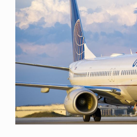
Producatorii si comerciantii care nu se sup
ARTICOLE
LEADERSHIP IN MISCARE
INTERVIURI
CU BATERIILE PERMANENT INCARCATE
INTERVIURI
PUTTING ROMANIAN CORPORATE COMPANI
INTERVIURI
OUR EDGE WILL COME FROM BEING THE M
INTERVIURI
COFFEE IS OUR LOVE LANGUAGE
INTERVIURI
Hard Enduro Piatra Craiului 2026, fueled by
STIRI
Fondul de investitii BoldMind si echipa de 
STIRI
RANGE ROVER DEZVALUIE AL CINCILEA ME
STIRI