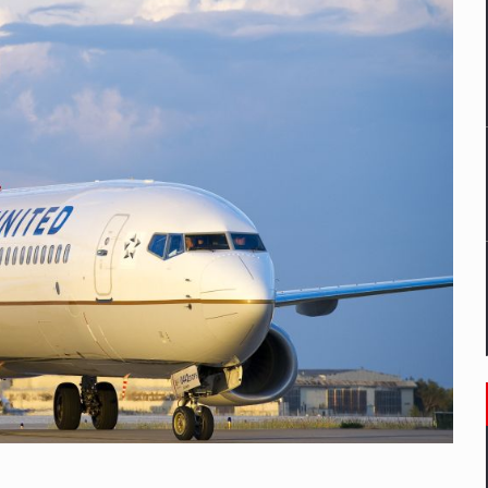
un noilor reglementari UE privind ambalajele pot risca retragerea prod
ES ON THE INTERNATIONAL BUSINESS SCENE
OST DIGITALIZED WHOLESALER IN ROMANIA
 benzinariile RO concept OSCAR – peste 500 de participanti
management a Pall-Ex, liderul pietei de transport paletizat din Romani
MBRU AL FAMILIEI: RANGE ROVER GT