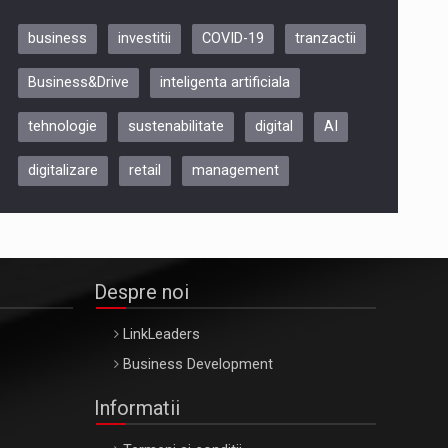
business
investitii
COVID-19
tranzactii
Be Inspired. Make it Happen!,
Business&Drive
inteligenta artificiala
ARTEMIS LETO, ORADEA, 8
Octombrie
tehnologie
sustenabilitate
digital
AI
Oradea – 8 Oct 2026
digitalizare
retail
management
Despre noi
LinkLeaders
Business Development
Informatii