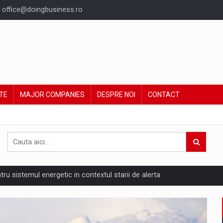
office@doingbusiness.ro
TE
MAJOR COMPANIES
DESPRE NOI
CONTACT
ntru sistemul energetic in contextul starii de alerta
are pedepseste granitele?
ing Reveals About Bakuchiol's Evolution