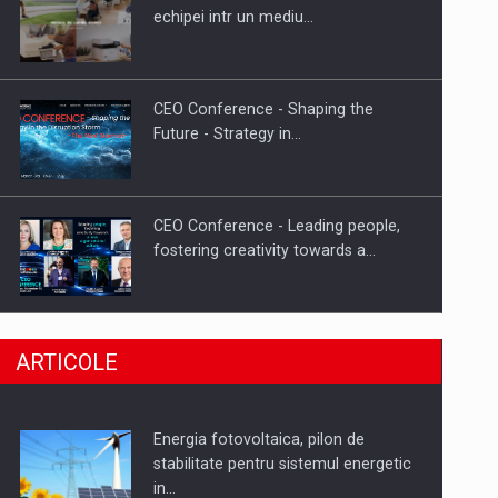
Hard Enduro Piatra Craiului 2026,
echipei intr un mediu…
fueled by benzinariile RO…
CEO Conference - Shaping the
Future - Strategy in…
CEO Conference - Leading people,
fostering creativity towards a…
CEO Conference - Shaping The
ARTICOLE
Future - Technology and…
Energia fotovoltaica, pilon de
Webinar - Business Evolution-
stabilitate pentru sistemul energetic
RETHINK STRATEGY-Finantare
in…