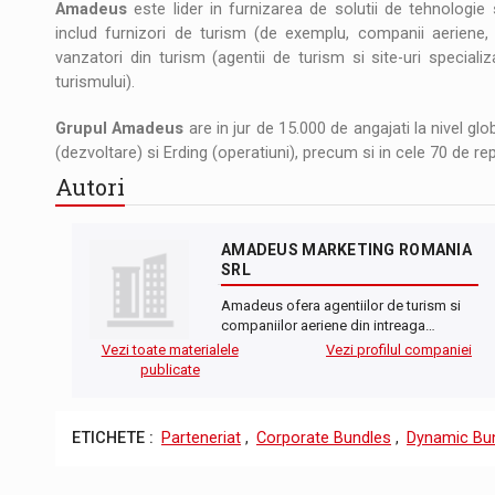
Amadeus
este lider in furnizarea de solutii de tehnologie s
includ furnizori de turism (de exemplu, companii aeriene, hot
vanzatori din turism (agentii de turism si site-uri speciali
turismului).
Grupul Amadeus
are in jur de 15.000 de angajati la nivel glob
(dezvoltare) si Erding (operatiuni), precum si in cele 70 de r
Autori
AMADEUS MARKETING ROMANIA
SRL
Amadeus ofera agentiilor de turism si
companiilor aeriene din intreaga…
Vezi toate materialele
Vezi profilul companiei
publicate
ETICHETE :
Parteneriat
,
Corporate Bundles
,
Dynamic Bu