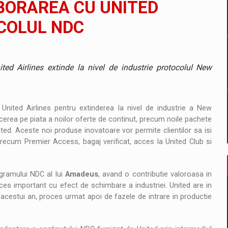
BORAREA CU UNITED
il pentru comanda intr-o gama extinsa de variante atragatoare
COLUL NDC
 Demand
ted Airlines extinde la nivel de industrie protocolul New
United Airlines pentru extinderea la nivel de industrie a New
ucerea pe piata a noilor oferte de continut, precum noile pachete
ed. Aceste noi produse inovatoare vor permite clientilor sa isi
 precum Premier Access, bagaj verificat, acces la United Club si
gramului NDC al lui
Amadeus
, avand o contributie valoroasa in
es important cu efect de schimbare a industriei. United are in
cestui an, proces urmat apoi de fazele de intrare in productie