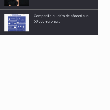
Companiile cu cifra de afaceri sub
50.000 euro au…
Dinu Bumbacea revine in PwC
Romania ca Partener si…
Comunicat de presa: Joburile part-
time reincep sa intre pe…