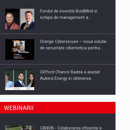
Fondul de investitii BoldMind si
uselor din piata
echipa de management a…
Orange Cybersecure – noua solutie
de securitate cibernetica pentru…
Clifford Chance Badea a asistat
Aukera Energy in obtinerea…
SAPTE PERSONALITATI DIN MEDIUL
a, preiau compania intr-o tranzactie de peste 25…
WEBINARII
DE AFACERI, ACADEMIC SI
INSTITUTIONAL…
CANON - Colaborarea eficienta a