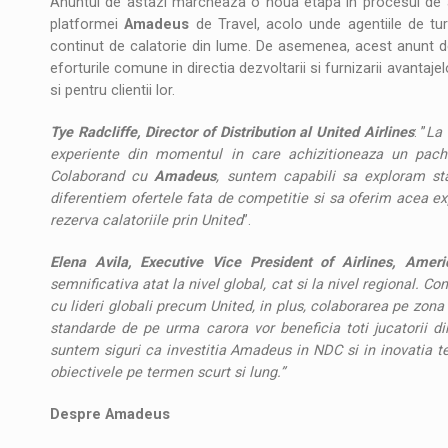
Anuntul de astazi marcheaza o noua etapa in procesul de ad
platformei
Amadeus
de Travel, acolo unde agentiile de t
continut de calatorie din lume. De asemenea, acest anunt
eforturile comune in directia dezvoltarii si furnizarii avantajel
si pentru clientii lor.
Tye Radcliffe, Director of Distribution al United Airlines
: ”
La 
experiente din momentul in care achizitioneaza un pach
Colaborand cu
Amadeus
, suntem capabili sa exploram st
diferentiem ofertele fata de competitie si sa oferim acea exp
rezerva calatoriile prin United
”.
Elena Avila, Executive Vice President of Airlines, Ame
semnificativa atat la nivel global, cat si la nivel regional. 
cu lideri globali precum United, in plus, colaborarea pe zona N
standarde de pe urma carora vor beneficia toti jucatorii di
suntem siguri ca investitia Amadeus in NDC si in inovatia te
obiectivele pe termen scurt si lung.”
Despre Amadeus