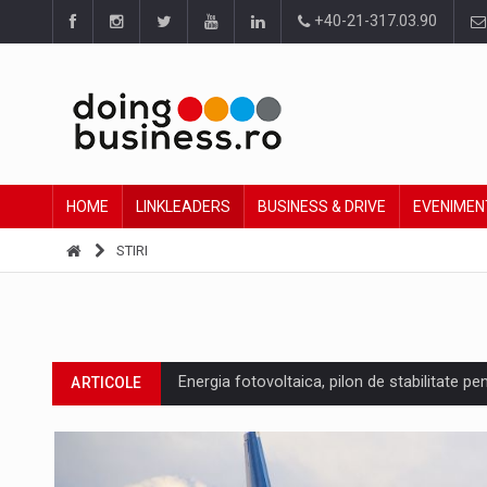
+40-21-317.03.90
HOME
LINKLEADERS
BUSINESS & DRIVE
EVENIMEN
STIRI
Energia fotovoltaica, pilon de stabilitate pe
ARTICOLE
Cum invatam sa spunem nu intr-o cultura c
ARTICOLE
Ingredient Spotlight: What SKU Level Track
ARTICOLE