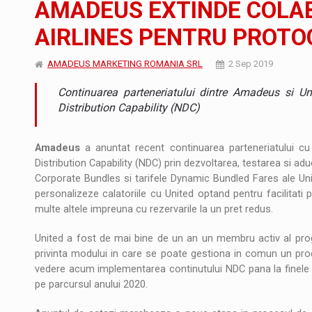
AMADEUS EXTINDE COLA
Noul Mercedes-Benz VLE este acum disponib
STIRI
AIRLINES PENTRU PROTO
JAECOO 5 SHS-H a ajuns in Romania
STIRI
AMADEUS MARKETING ROMANIA SRL
2 Sep 2019
Proteinmaxxing and the Future of Protein
ARTICOLE
Continuarea parteneriatului dintre Amadeus si Uni
Distribution Capability (NDC)
Amadeus
a anuntat recent continuarea parteneriatului cu 
Distribution Capability (NDC) prin dezvoltarea, testarea si ad
Corporate Bundles si tarifele Dynamic Bundled Fares ale Unit
personalizeze calatoriile cu United optand pentru facilitati
multe altele impreuna cu rezervarile la un pret redus.
United a fost de mai bine de un an un membru activ al pro
privinta modului in care se poate gestiona in comun un proc
vedere acum implementarea continutului NDC pana la finele a
pe parcursul anului 2020.