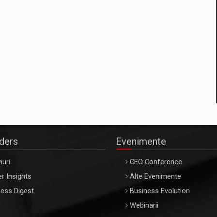
aders
Evenimente
iuri
CEO Conference
r Insights
Alte Evenimente
ess Digest
Business Evolution
Webinarii