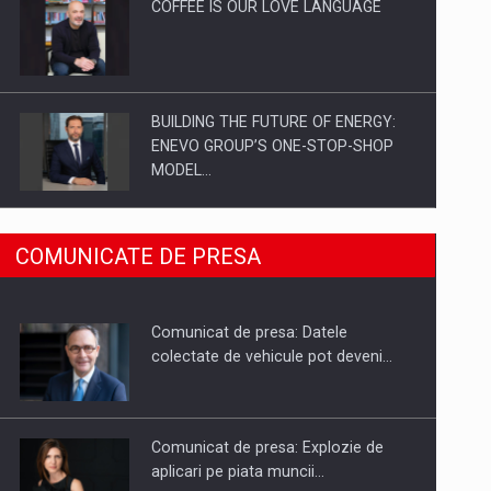
COFFEE IS OUR LOVE LANGUAGE
BUILDING THE FUTURE OF ENERGY:
ENEVO GROUP’S ONE-STOP-SHOP
MODEL…
ROOTED IN ROMANIA, BUILT TO
COMUNICATE DE PRESA
DELIVER TECHNOLOGY FOR THE…
Comunicat de presa: Datele
PUTTING ROMANIAN CORPORATE
colectate de vehicule pot deveni…
COMPANIES ON THE INTERNATIONAL
BUSINESS SCENE
Comunicat de presa: Explozie de
aplicari pe piata muncii…