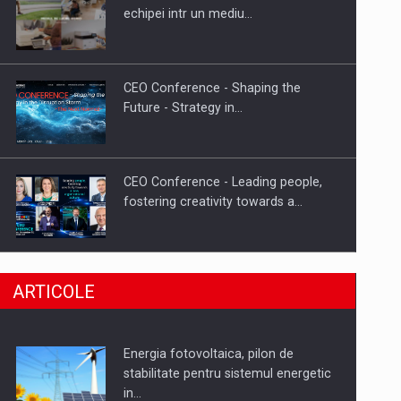
Hard Enduro Piatra Craiului 2026,
echipei intr un mediu…
fueled by benzinariile RO…
CEO Conference - Shaping the
Future - Strategy in…
CEO Conference - Leading people,
fostering creativity towards a…
CEO Conference - Shaping The
ARTICOLE
Future - Technology and…
Energia fotovoltaica, pilon de
Webinar - Business Evolution-
stabilitate pentru sistemul energetic
RETHINK STRATEGY-Finantare
in…