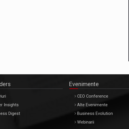
aders
Evenimente
iuri
CEO Conference
r Insights
Alte Evenimente
ess Digest
Business Evolution
Webinarii