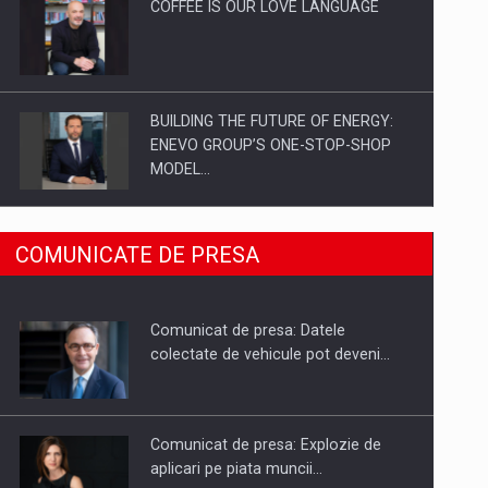
COFFEE IS OUR LOVE LANGUAGE
BUILDING THE FUTURE OF ENERGY:
ENEVO GROUP’S ONE-STOP-SHOP
MODEL…
ROOTED IN ROMANIA, BUILT TO
COMUNICATE DE PRESA
DELIVER TECHNOLOGY FOR THE…
Comunicat de presa: Datele
PUTTING ROMANIAN CORPORATE
colectate de vehicule pot deveni…
COMPANIES ON THE INTERNATIONAL
BUSINESS SCENE
Comunicat de presa: Explozie de
aplicari pe piata muncii…