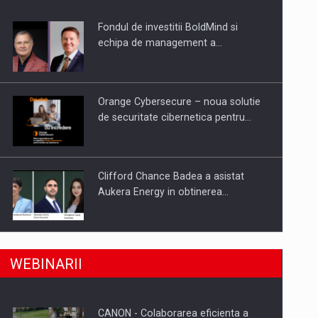
Fondul de investitii BoldMind si
uselor din piata
echipa de management a…
Orange Cybersecure – noua solutie
de securitate cibernetica pentru…
Clifford Chance Badea a asistat
Aukera Energy in obtinerea…
SAPTE PERSONALITATI DIN MEDIUL
a, preiau compania intr-o tranzactie de peste 25…
WEBINARII
DE AFACERI, ACADEMIC SI
INSTITUTIONAL…
CANON - Colaborarea eficienta a