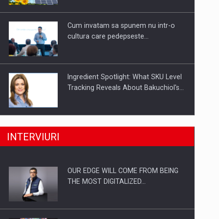
Investitii Digitalizare
Cum invatam sa spunem nu intr-o
cultura care pedepseste…
Ingredient Spotlight: What SKU Level
Tracking Reveals About Bakuchiol's…
Producatorii si comerciantii care nu
INTERVIURI
se supun noilor reglementari…
OUR EDGE WILL COME FROM BEING
Proteinmaxxing and the Future of
THE MOST DIGITALIZED…
Protein Demand