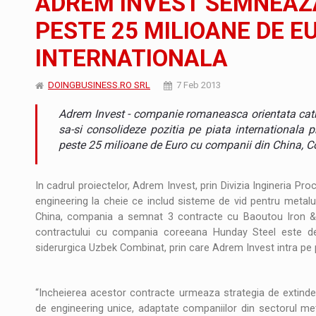
ADREM INVEST SEMNEAZ
PESTE 25 MILIOANE DE E
Producatorii si comerciantii care nu se sup
ARTICOLE
INTERNATIONALA
LEADERSHIP IN MISCARE
INTERVIURI
DOINGBUSINESS.RO SRL
7 Feb 2013
CU BATERIILE PERMANENT INCARCATE
INTERVIURI
Adrem Invest - companie romaneasca orientata catre
PUTTING ROMANIAN CORPORATE COMPANI
INTERVIURI
sa-si consolideze pozitia pe piata internationala
peste 25 milioane de Euro cu companii din China, Co
OUR EDGE WILL COME FROM BEING THE M
INTERVIURI
In cadrul proiectelor, Adrem Invest, prin Divizia Ingineria Pr
COFFEE IS OUR LOVE LANGUAGE
INTERVIURI
engineering la cheie ce includ sisteme de vid pentru metalu
China, compania a semnat 3 contracte cu Baoutou Iron & 
Hard Enduro Piatra Craiului 2026, fueled by
STIRI
contractului cu compania coreeana Hunday Steel este de
siderurgica Uzbek Combinat, prin care Adrem Invest intra pe p
Fondul de investitii BoldMind si echipa de 
STIRI
RANGE ROVER DEZVALUIE AL CINCILEA ME
STIRI
“Incheierea acestor contracte urmeaza strategia de extindere
de engineering unice, adaptate companiilor din sectorul met