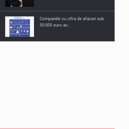
Companiile cu cifra de afaceri sub
50.000 euro au…
Dinu Bumbacea revine in PwC
Romania ca Partener si…
Comunicat de presa: Joburile part-
time reincep sa intre pe…