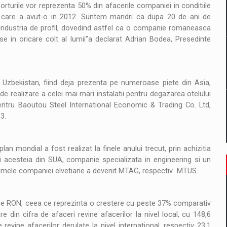
il pentru comanda intr-o gama extinsa de variante atragatoare
orturile vor reprezenta 50% din afacerile companiei in conditiile
pe care a avut-o in 2012. Suntem mandri ca dupa 20 de ani de
in industria de profil, dovedind astfel ca o companie romaneasca
e in oricare colt al lumii”a declarat Adrian Bodea, Presedinte
 Demand
n Uzbekistan, fiind deja prezenta pe numeroase piete din Asia,
e realizare a celei mai mari instalatii pentru degazarea otelului
pentru Baoutou Steel International Economic & Trading Co. Ltd,
3.
 mondial a fost realizat la finele anului trecut, prin achizitia
i acesteia din SUA, companie specializata in engineering si un
, numele companiei elvetiane a devenit MTAG, respectiv MTUS.
ane RON, ceea ce reprezinta o crestere cu peste 37% comparativ
 din cifra de afaceri revine afacerilor la nivel local, cu 148,6
evine afacerilor derulate la nivel international, respectiv 23,1