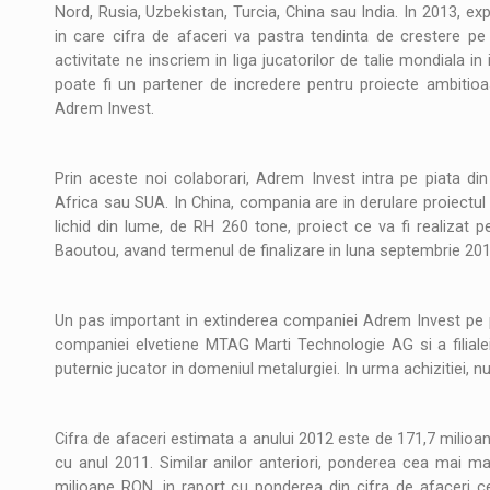
Noul Mercedes-Benz VLE este acum disponib
STIRI
Nord, Rusia, Uzbekistan, Turcia, China sau India. In 2013, exp
in care cifra de afaceri va pastra tendinta de crestere 
JAECOO 5 SHS-H a ajuns in Romania
STIRI
activitate ne inscriem in liga jucatorilor de talie mondiala 
poate fi un partener de incredere pentru proiecte ambitioas
Adrem Invest.
Proteinmaxxing and the Future of Protein
ARTICOLE
Prin aceste noi colaborari, Adrem Invest intra pe piata di
Africa sau SUA. In China, compania are in derulare proiectul d
lichid din lume, de RH 260 tone, proiect ce va fi realizat 
Baoutou, avand termenul de finalizare in luna septembrie 201
Un pas important in extinderea companiei Adrem Invest pe plan
companiei elvetiene MTAG Marti Technologie AG si a filiale
puternic jucator in domeniul metalurgiei. In urma achizitiei
Cifra de afaceri estimata a anului 2012 este de 171,7 milio
cu anul 2011. Similar anilor anteriori, ponderea cea mai mare
milioane RON, in raport cu ponderea din cifra de afaceri ce r