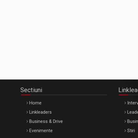
Sectiuni
Linkle
Home
Interv
Linkleaders
Leade
Business & Drive
Busin
Evenimente
Stiri