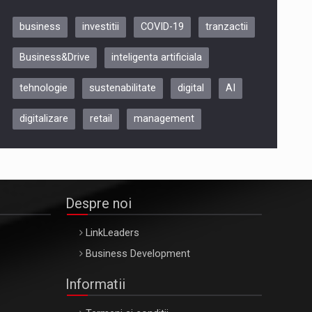
business
investitii
COVID-19
tranzactii
Be Inspired. Make it Happen!,
Business&Drive
inteligenta artificiala
ARTEMIS LETO, ORADEA, 8
Octombrie
tehnologie
sustenabilitate
digital
AI
Oradea – 8 Oct 2026
digitalizare
retail
management
Despre noi
LinkLeaders
Business Development
Informatii