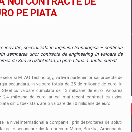
A NOI CONTRACTE DE
URO PE PIATA
un noilor reglementari UE privind ambalajele pot risca retragerea prod
 inovatie, specializata in ingineria tehnologica – continua
ES ON THE INTERNATIONAL BUSINESS SCENE
 prin semnarea unor contracte de engineering in valoare de
reea de Sud si Uzbekistan, in prima luna a anului curent
OST DIGITALIZED WHOLESALER IN ROMANIA
oceselor si MTAG Technology, va livra partenerilor sai proiecte de
rgia secundara, in valoare totala de 25 de milioane de euro. In
Steel cu valoare cumulata de 13 milioane de euro. Valoarea
 benzinariile RO concept OSCAR – peste 500 de participanti
 2,4 milioane de euro iar cel mai recent contract cu uzina
iata din Uzbekistan, are o valoare de 10 milioane de euro.
management a Pall-Ex, liderul pietei de transport paletizat din Romani
MBRU AL FAMILIEI: RANGE ROVER GT
 la nivel international a companiei, prin dezvoltarea de solutii
alurgiei secundare din tari precum Mexic, Brazilia, America de