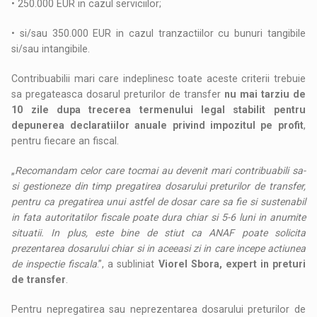
• 250.000 EUR in cazul serviciilor;
• si/sau 350.000 EUR in cazul tranzactiilor cu bunuri tangibile
si/sau intangibile.
Contribuabilii mari care indeplinesc toate aceste criterii trebuie
sa pregateasca dosarul preturilor de transfer
nu mai tarziu de
10 zile dupa trecerea termenului legal stabilit pentru
depunerea declaratiilor anuale privind impozitul pe profit
,
pentru fiecare an fiscal.
„
Recomandam celor care tocmai au devenit mari contribuabili sa-
si gestioneze din timp pregatirea dosarului preturilor de transfer,
pentru ca pregatirea unui astfel de dosar care sa fie si sustenabil
in fata autoritatilor fiscale poate dura chiar si 5-6 luni in anumite
situatii. In plus, este bine de stiut ca ANAF poate solicita
prezentarea dosarului chiar si in aceeasi zi in care incepe actiunea
de inspectie fiscala
.”, a subliniat
Viorel Sbora, expert in preturi
de transfer
.
Pentru nepregatirea sau neprezentarea dosarului preturilor de