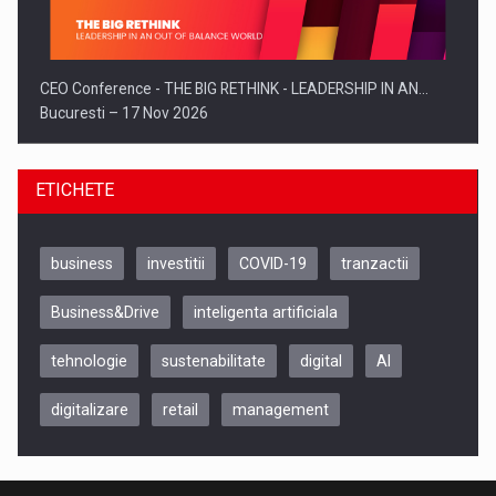
CEO Conference - THE BIG RETHINK - LEADERSHIP IN AN…
Bucuresti – 17 Nov 2026
ETICHETE
business
investitii
COVID-19
tranzactii
Business&Drive
inteligenta artificiala
tehnologie
sustenabilitate
digital
AI
digitalizare
retail
management
Be Inspired. Make it Happen!, CLUJ, 9 Decembrie
Cluj-Napoca – 9 Dec 2026