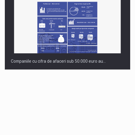
Companiile cu cifra de afaceri sub 50.000 euro au…