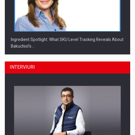
Ingredient Spotlight: What SKU Level Tracking Reveals About
Bakuchiol's…
INTERVIURI
Producatorii si comerciantii care nu se supun noilor
reglementari…