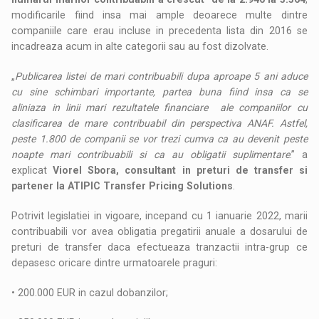
modificarile fiind insa mai ample deoarece multe dintre
companiile care erau incluse in precedenta lista din 2016 se
incadreaza acum in alte categorii sau au fost dizolvate.
„
Publicarea listei de mari contribuabili dupa aproape 5 ani aduce
cu sine schimbari importante, partea buna fiind insa ca se
aliniaza in linii mari rezultatele financiare ale companiilor cu
clasificarea de mare contribuabil din perspectiva ANAF. Astfel,
peste 1.800 de companii se vor trezi cumva ca au devenit peste
noapte mari contribuabili si ca au obligatii suplimentare
.” a
explicat
Viorel Sbora, consultant in preturi de transfer si
partener la ATIPIC Transfer Pricing Solutions
.
Potrivit legislatiei in vigoare, incepand cu 1 ianuarie 2022, marii
contribuabili vor avea obligatia pregatirii anuale a dosarului de
preturi de transfer daca efectueaza tranzactii intra-grup ce
depasesc oricare dintre urmatoarele praguri:
• 200.000 EUR in cazul dobanzilor;