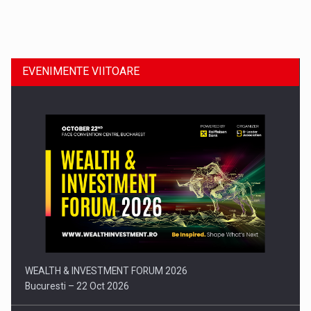
Dinu Bumbacea revine in PwC Romania ca Partener si…
EVENIMENTE VIITOARE
Comunicat de presa: Joburile part-time reincep sa intre pe…
WEALTH & INVESTMENT FORUM 2026
Bucuresti – 22 Oct 2026