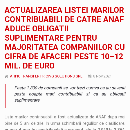
ACTUALIZAREA LISTEI MARILOR
CONTRIBUABILI DE CATRE ANAF
ADUCE OBLIGATII
SUPLIMENTARE PENTRU
MAJORITATEA COMPANIILOR CU
CIFRA DE AFACERI PESTE 10–12
MIL. DE EURO
ATIPIC TRANSFER PRICING SOLUTIONS SRL
8 Nov 2021
Peste 1.800 de companii se vor trezi cumva ca au devenit
peste noapte mari contribuabili si ca au obligatii
suplimentare
Lista marilor contribuabili a fost actualizata de ANAF dupa mai
bine de 5 ani de zile. In urma schimbarii regulilor de clasificare,
numarul marilor contribuabili a crescut de la 2.940 la 3.364
,