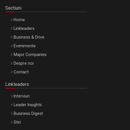
Sectiuni
Home
Linkleaders
Business & Drive
Evenimente
Major Companies
Be Inspired. Make it Happen!, ARTEMIS LETO, ORADEA, 8
Despre noi
Octombrie
Contact
Oradea – 8 Oct 2026
Linkleaders
Interviuri
Leader Insights
Business Digest
Stiri