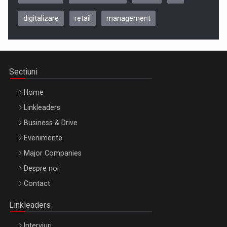
digitalizare
retail
management
Be Inspired. Make it Happen!, CLUJ, 9 Decembrie
Cluj-Napoca – 9 Dec 2026
Sectiuni
Home
Linkleaders
Business & Drive
Evenimente
Major Companies
Be Inspired. Make it Happen!, ARTEMIS LETO, ORADEA, 8
Despre noi
Octombrie
Contact
Oradea – 8 Oct 2026
Linkleaders
Interviuri