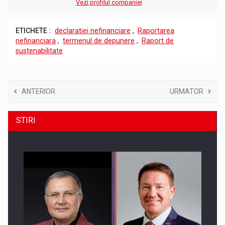
Vezi profilul companiei
ETICHETE :
declaratiei nefinanciare
,
Raportarea
nefinanciara
,
termenul de depunere
,
Raport de
sustenabilitate
ANTERIOR
URMATOR
STIRI