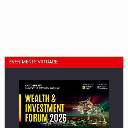
Dinu Bumbacea revine in PwC Romania ca Partener si…
EVENIMENTE VIITOARE
Comunicat de presa: Joburile part-time reincep sa intre pe…