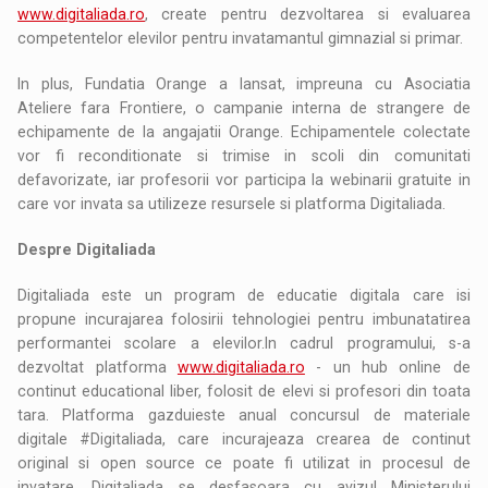
www.digitaliada.ro
, create pentru dezvoltarea si evaluarea
competentelor elevilor pentru invatamantul gimnazial si primar.
In plus, Fundatia Orange a lansat, impreuna cu Asociatia
Ateliere fara Frontiere, o campanie interna de strangere de
echipamente de la angajatii Orange. Echipamentele colectate
vor fi reconditionate si trimise in scoli din comunitati
defavorizate, iar profesorii vor participa la webinarii gratuite in
care vor invata sa utilizeze resursele si platforma Digitaliada.
Despre Digitaliada
Digitaliada este un program de educatie digitala care isi
propune incurajarea folosirii tehnologiei pentru imbunatatirea
performantei scolare a elevilor.In cadrul programului, s-a
dezvoltat platforma
www.digitaliada.ro
- un hub online de
continut educational liber, folosit de elevi si profesori din toata
tara. Platforma gazduieste anual concursul de materiale
digitale #Digitaliada, care incurajeaza crearea de continut
original si open source ce poate fi utilizat in procesul de
invatare. Digitaliada se desfasoara cu avizul Ministerului