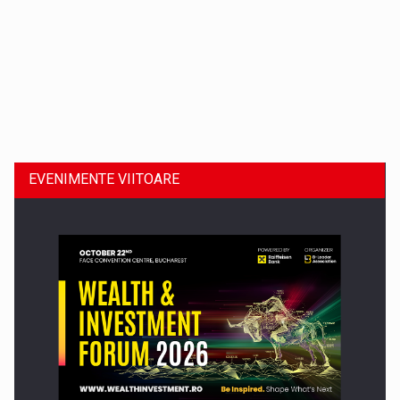
Dinu Bumbacea revine in PwC Romania ca Partener si…
EVENIMENTE VIITOARE
Comunicat de presa: Joburile part-time reincep sa intre pe…