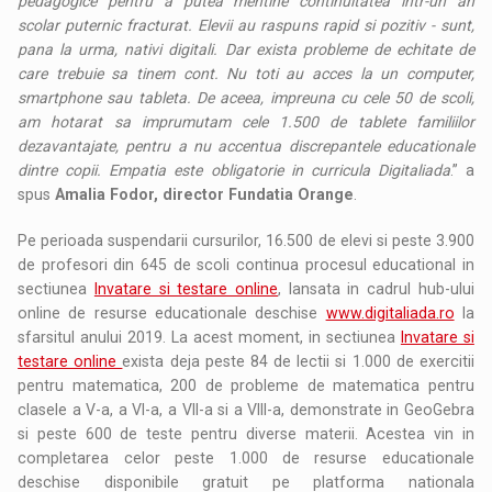
pedagogice pentru a putea mentine continuitatea intr-un an
scolar puternic fracturat. Elevii au raspuns rapid si pozitiv - sunt,
pana la urma, nativi digitali. Dar exista probleme de echitate de
care trebuie sa tinem cont. Nu toti au acces la un computer,
smartphone sau tableta. De aceea, impreuna cu cele 50 de scoli,
am hotarat sa imprumutam cele 1.500 de tablete familiilor
dezavantajate, pentru a nu accentua discrepantele educationale
dintre copii. Empatia este obligatorie in curricula Digitaliada
.” a
spus
Amalia Fodor, director Fundatia Orange
.
Pe perioada suspendarii cursurilor, 16.500 de elevi si peste 3.900
de profesori din 645 de scoli continua procesul educational in
sectiunea
Invatare si testare online
, lansata in cadrul hub-ului
online de resurse educationale deschise
www.digitaliada.ro
la
sfarsitul anului 2019. La acest moment, in sectiunea
Invatare si
testare online
exista deja peste 84 de lectii si 1.000 de exercitii
pentru matematica, 200 de probleme de matematica pentru
clasele a V-a, a VI-a, a VII-a si a VIII-a, demonstrate in GeoGebra
si peste 600 de teste pentru diverse materii. Acestea vin in
completarea celor peste 1.000 de resurse educationale
deschise disponibile gratuit pe platforma nationala