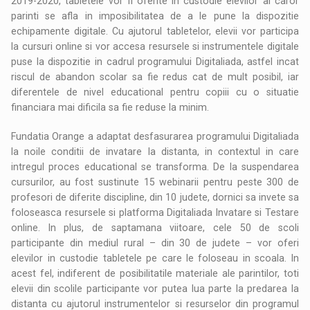
2019-2020, tabletele vor fi oferite in custodie elevilor ai caror
parinti se afla in imposibilitatea de a le pune la dispozitie
echipamente digitale. Cu ajutorul tabletelor, elevii vor participa
la cursuri online si vor accesa resursele si instrumentele digitale
puse la dispozitie in cadrul programului Digitaliada, astfel incat
riscul de abandon scolar sa fie redus cat de mult posibil, iar
diferentele de nivel educational pentru copiii cu o situatie
financiara mai dificila sa fie reduse la minim.
Fundatia Orange a adaptat desfasurarea programului Digitaliada
la noile conditii de invatare la distanta, in contextul in care
intregul proces educational se transforma. De la suspendarea
cursurilor, au fost sustinute 15 webinarii pentru peste 300 de
profesori de diferite discipline, din 10 judete, dornici sa invete sa
foloseasca resursele si platforma Digitaliada Invatare si Testare
online. In plus, de saptamana viitoare, cele 50 de scoli
participante din mediul rural – din 30 de judete – vor oferi
elevilor in custodie tabletele pe care le foloseau in scoala. In
acest fel, indiferent de posibilitatile materiale ale parintilor, toti
elevii din scolile participante vor putea lua parte la predarea la
distanta cu ajutorul instrumentelor si resurselor din programul