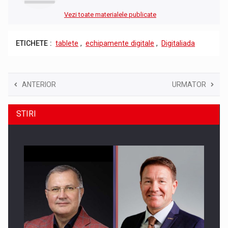
Vezi toate materialele publicate
ETICHETE :
tablete
,
echipamente digitale
,
Digitaliada
ANTERIOR
URMATOR
STIRI