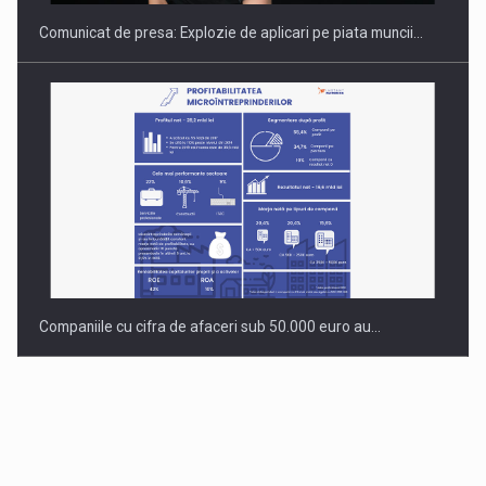
Comunicat de presa: Explozie de aplicari pe piata muncii…
Companiile cu cifra de afaceri sub 50.000 euro au…