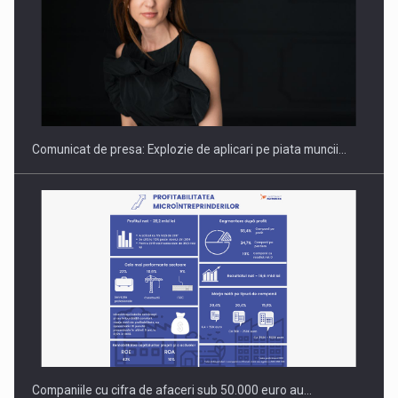
Hard Enduro Piatra Craiului 2026, fueled by benzinariile RO…
Comunicat de presa: Explozie de aplicari pe piata muncii…
Companiile cu cifra de afaceri sub 50.000 euro au…