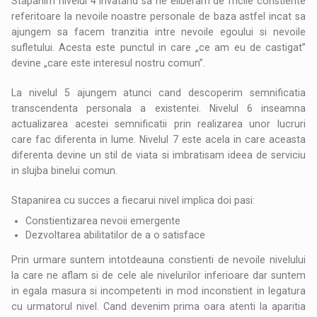
Stapanim nivelul 4 invatand sa ne eliberam de fricile constiente
referitoare la nevoile noastre personale de baza astfel incat sa
ajungem sa facem tranzitia intre nevoile egoului si nevoile
sufletului. Acesta este punctul in care „ce am eu de castigat”
devine „care este interesul nostru comun”.
La nivelul 5 ajungem atunci cand descoperim semnificatia
transcendenta personala a existentei. Nivelul 6 inseamna
actualizarea acestei semnificatii prin realizarea unor lucruri
care fac diferenta in lume. Nivelul 7 este acela in care aceasta
diferenta devine un stil de viata si imbratisam ideea de serviciu
in slujba binelui comun.
Stapanirea cu succes a fiecarui nivel implica doi pasi:
Constientizarea nevoii emergente
Dezvoltarea abilitatilor de a o satisface
Prin urmare suntem intotdeauna constienti de nevoile nivelului
la care ne aflam si de cele ale nivelurilor inferioare dar suntem
in egala masura si incompetenti in mod inconstient in legatura
cu urmatorul nivel. Cand devenim prima oara atenti la aparitia