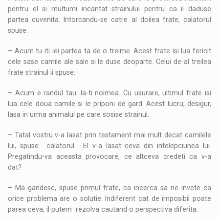
pentru el si multumi incantat strainului pentru ca ii daduse
partea cuvenita. Intorcandu-se catre al doilea frate, calatorul
spuse:
– Acum tu iti iei partea ta de o treime. Acest frate isi lua fericit
cele sase camile ale sale si le duse deoparte. Celui de-al treilea
frate strainul ii spuse:
– Acum e randul tau. la-ti noimea. Cu usurare, ultimul frate isi
lua cele doua camile si le priponi de gard. Acest lucru, desigur,
lasa in urma animalul pe care sosise strainul.
– Tatal vostru v-a lasat prin testament mai mult decat camilele
lui, spuse calatorul. El v-a lasat ceva din intelepciunea lui.
Pregatindu-va aceasta provocare, ce altceva credeti ca v-a
dat?
– Ma gandesc, spuse primul frate, ca incerca sa ne invete ca
orice problema are o solutie. Indiferent cat de imposibil poate
parea ceva, il putem rezolva cautand o perspectiva diferita.