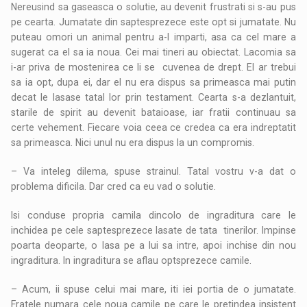
Nereusind sa gaseasca o solutie, au devenit frustrati si s-au pus
pe cearta. Jumatate din saptesprezece este opt si jumatate. Nu
puteau omori un animal pentru a-l imparti, asa ca cel mare a
sugerat ca el sa ia noua. Cei mai tineri au obiectat. Lacomia sa
i-ar priva de mostenirea ce li se cuvenea de drept. El ar trebui
sa ia opt, dupa ei, dar el nu era dispus sa primeasca mai putin
decat le lasase tatal lor prin testament. Cearta s-a dezlantuit,
starile de spirit au devenit bataioase, iar fratii continuau sa
certe vehement. Fiecare voia ceea ce credea ca era indreptatit
sa primeasca. Nici unul nu era dispus la un compromis.
– Va inteleg dilema, spuse strainul. Tatal vostru v-a dat o
problema dificila. Dar cred ca eu vad o solutie.
Isi conduse propria camila dincolo de ingraditura care le
inchidea pe cele saptesprezece lasate de tata tinerilor. Impinse
poarta deoparte, o lasa pe a lui sa intre, apoi inchise din nou
ingraditura. In ingraditura se aflau optsprezece camile.
– Acum, ii spuse celui mai mare, iti iei portia de o jumatate.
Fratele numara cele noua camile pe care le pretindea insistent