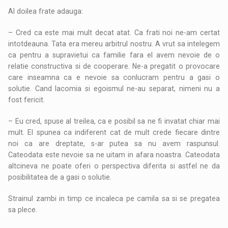
Al doilea frate adauga:
– Cred ca este mai mult decat atat. Ca frati noi ne-am certat
intotdeauna. Tata era mereu arbitrul nostru. A vrut sa intelegem
ca pentru a supravietui ca familie fara el avem nevoie de o
relatie constructiva si de cooperare. Ne-a pregatit o provocare
care inseamna ca e nevoie sa conlucram pentru a gasi o
solutie. Cand lacomia si egoismul ne-au separat, nimeni nu a
fost fericit.
– Eu cred, spuse al treilea, ca e posibil sa ne fi invatat chiar mai
mult. El spunea ca indiferent cat de mult crede fiecare dintre
noi ca are dreptate, s-ar putea sa nu avem raspunsul.
Cateodata este nevoie sa ne uitam in afara noastra. Cateodata
altcineva ne poate oferi o perspectiva diferita si astfel ne da
posibilitatea de a gasi o solutie.
Strainul zambi in timp ce incaleca pe camila sa si se pregatea
sa plece.