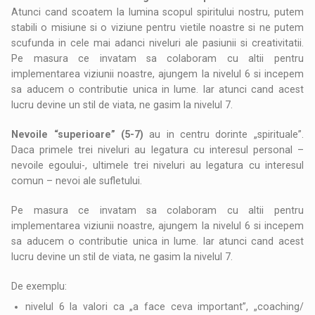
Atunci cand scoatem la lumina scopul spiritului nostru, putem
stabili o misiune si o viziune pentru vietile noastre si ne putem
scufunda in cele mai adanci niveluri ale pasiunii si creativitatii.
Pe masura ce invatam sa colaboram cu altii pentru
implementarea viziunii noastre, ajungem la nivelul 6 si incepem
sa aducem o contributie unica in lume. Iar atunci cand acest
lucru devine un stil de viata, ne gasim la nivelul 7.
Nevoile “superioare” (5-7)
au in centru dorinte „spirituale”.
Daca primele trei niveluri au legatura cu interesul personal –
nevoile egoului-, ultimele trei niveluri au legatura cu interesul
comun – nevoi ale sufletului.
Pe masura ce invatam sa colaboram cu altii pentru
implementarea viziunii noastre, ajungem la nivelul 6 si incepem
sa aducem o contributie unica in lume. Iar atunci cand acest
lucru devine un stil de viata, ne gasim la nivelul 7.
De exemplu:
nivelul 6 la valori ca „a face ceva important”, „coaching/