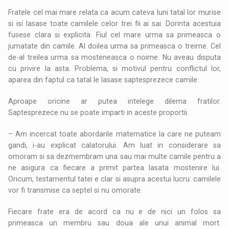
Fratele cel mai mare relata ca acum cateva luni tatal lor murise
si isi lasase toate camilele celor trei fii ai sai. Dorinta acestuia
fusese clara si explicita. Fiul cel mare urma sa primeasca o
jumatate din camile. Al doilea urma sa primeasca o treime. Cel
de-al treilea urma sa mosteneasca o noime. Nu aveau disputa
cu privire la asta. Problema, si motivul pentru conflictul lor,
aparea din faptul ca tatal le lasase saptesprezece camile.
Aproape oricine ar putea intelege dilema fratilor.
Saptesprezece nu se poate imparti in aceste proportii.
– Am incercat toate abordarile matematice la care ne puteam
gandi, i-au explicat calatorului. Am luat in considerare sa
omoram si sa dezmembram una sau mai multe camile pentru a
ne asigura ca fiecare a primit partea lasata mostenire lui.
Oricum, testamentul tatei e clar si asupra acestui lucru: camilele
vor fi transmise ca septel si nu omorate.
Fiecare frate era de acord ca nu e de nici un folos sa
primeasca un membru sau doua ale unui animal mort.