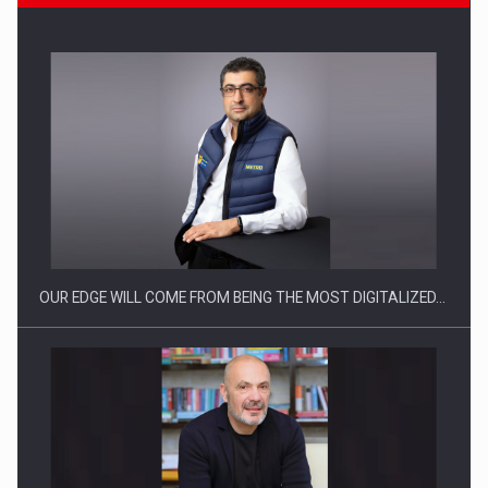
CEO Conference - Shaping The Future - Technology and…
OUR EDGE WILL COME FROM BEING THE MOST DIGITALIZED…