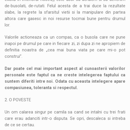
de-busolati, de-rutati. Felul acesta de a trai duce la rezultate
slabe, la regrete la sfarsitul vietii si la manipulare din partea
altora care gasesc in noi resurse tocmai bune pentru drumul
lor.
Valorile actioneaza ca un compas, ca o busola care ne pune
inapoi pe drumul pe care in fiecare zi, zi dupa zi ne apropiem de
definitia noastra de „cea mai buna viata pe care mi-o pot
construi”.
Dar poate cel mai important aspect al cunoasterii valorilor
personale este faptul ca ne creste intelegerea faptului ca
suntem diferiti intre noi. Odata cu aceasta intelegere apare
compasiunea, toleranta si respectul.
2. O POVESTE
Un om calarea singur pe camila sa cand se intalni cu trei frati
care erau adanciti intr-o disputa. Se opri, descaleca si intreba
de ce se certau.