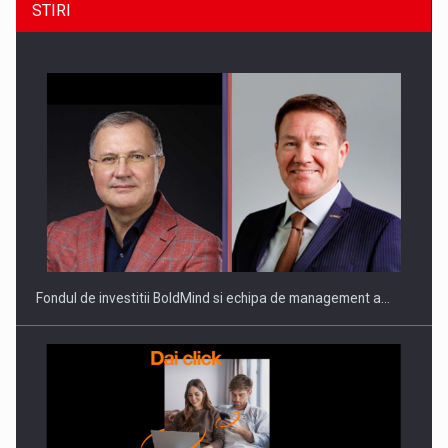
STIRI
ROOTED IN ROMANIA, BUILT TO DELIVER TECHNOLOGY FOR
THE…
Fondul de investitii BoldMind si echipa de management a…