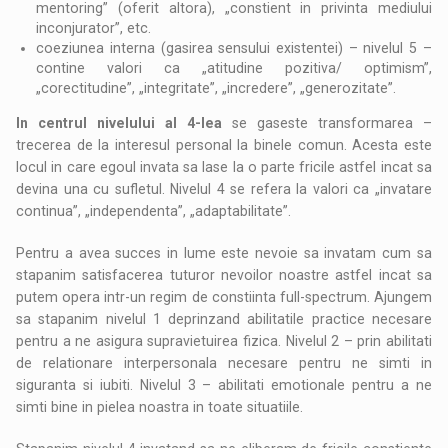
mentoring” (oferit altora), „constient in privinta mediului
inconjurator”, etc.
coeziunea interna (gasirea sensului existentei) – nivelul 5 –
contine valori ca „atitudine pozitiva/ optimism”,
„corectitudine”, „integritate”, „incredere”, „generozitate”.
In centrul nivelului al 4-lea
se gaseste transformarea –
trecerea de la interesul personal la binele comun. Acesta este
locul in care egoul invata sa lase la o parte fricile astfel incat sa
devina una cu sufletul. Nivelul 4 se refera la valori ca „invatare
continua”, „independenta”, „adaptabilitate”.
Pentru a avea succes in lume este nevoie sa invatam cum sa
stapanim satisfacerea tuturor nevoilor noastre astfel incat sa
putem opera intr-un regim de constiinta full-spectrum. Ajungem
sa stapanim nivelul 1 deprinzand abilitatile practice necesare
pentru a ne asigura supravietuirea fizica. Nivelul 2 – prin abilitati
de relationare interpersonala necesare pentru ne simti in
siguranta si iubiti. Nivelul 3 – abilitati emotionale pentru a ne
simti bine in pielea noastra in toate situatiile.