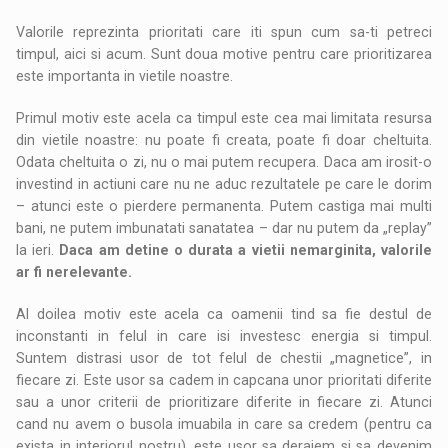
Valorile reprezinta prioritati care iti spun cum sa-ti petreci
timpul, aici si acum. Sunt doua motive pentru care prioritizarea
este importanta in vietile noastre.
Primul motiv este acela ca timpul este cea mai limitata resursa
din vietile noastre: nu poate fi creata, poate fi doar cheltuita.
Odata cheltuita o zi, nu o mai putem recupera. Daca am irosit-o
investind in actiuni care nu ne aduc rezultatele pe care le dorim
– atunci este o pierdere permanenta. Putem castiga mai multi
bani, ne putem imbunatati sanatatea – dar nu putem da „replay”
la ieri.
Daca am detine o durata a vietii nemarginita, valorile
ar fi nerelevante.
Al doilea motiv este acela ca oamenii tind sa fie destul de
inconstanti in felul in care isi investesc energia si timpul.
Suntem distrasi usor de tot felul de chestii „magnetice”, in
fiecare zi. Este usor sa cadem in capcana unor prioritati diferite
sau a unor criterii de prioritizare diferite in fiecare zi. Atunci
cand nu avem o busola imuabila in care sa credem (pentru ca
exista in interiorul nostru), este usor sa deraiem si sa devenim