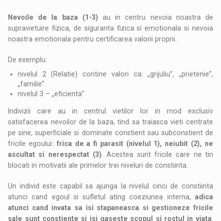
Nevoile de la baza (1-3)
au in centru nevoia noastra de
supravietuire fizica, de siguranta fizica si emotionala si nevoia
noastra emotionala pentru certificarea valorii proprii.
De exemplu:
nivelul 2 (Relatie) contine valori ca: „grijuliu”, „prietenie”,
„familie”
nivelul 3 – „eficienta”
Indivizii care au in centrul vietilor lor in mod exclusiv
satisfacerea nevoilor de la baza, tind sa traiasca vieti centrate
pe sine, superficiale si dominate constient sau subconstient de
fricile egoului
: frica de a fi parasit (nivelul 1), neiubit (2), ne
ascultat si nerespectat (3)
. Acestea sunt fricile care ne tin
blocati in motivatii ale primelor trei niveluri de constiinta.
Un individ este capabil sa ajunga la nivelul cinci de constiinta
atunci cand egoul si sufletul ating coeziunea interna,
adica
atunci cand invata sa isi stapaneasca si gestioneze fricile
sale sunt constiente si isi gaseste scopul si rostul in viata
.