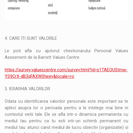
4. CARE ITI SUNT VALORILE
Le poti afla cu ajutorul chestionarului Personal Values
Assesment de la Barrett Values Centre:
https://survey.valuescentre.com/survey.html?id=s1TAEQUStmw-
YS9CrX-dB3qFAXW0twey&locale=ro
5. IERARHIA VALORILOR
Odata cu identificarea valorilor personale este important sa te
apleci asupra lor o perioada pentru a le intelege mai bine in
contextul vietii tale. Ele se afla intr-o dinamica permanenta cu
mediul tau pentru ca tu esti intr-un schimb permanent cu
mediul tau: atunci cand mediul de lucru obiectiv (organizatie) si