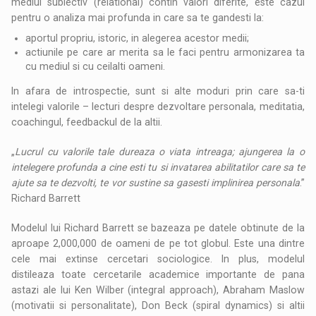
mediul subiectiv (relational) contin valori diferite, este cazul
pentru o analiza mai profunda in care sa te gandesti la:
aportul propriu, istoric, in alegerea acestor medii;
actiunile pe care ar merita sa le faci pentru armonizarea ta
cu mediul si cu ceilalti oameni.
In afara de introspectie, sunt si alte moduri prin care sa-ti
intelegi valorile – lecturi despre dezvoltare personala, meditatia,
coachingul, feedbackul de la altii.
„
Lucrul cu valorile tale dureaza o viata intreaga; ajungerea la o
intelegere profunda a cine esti tu si invatarea abilitatilor care sa te
ajute sa te dezvolti, te vor sustine sa gasesti implinirea personala
.”
Richard Barrett
Modelul lui Richard Barrett se bazeaza pe datele obtinute de la
aproape 2,000,000 de oameni de pe tot globul. Este una dintre
cele mai extinse cercetari sociologice. In plus, modelul
distileaza toate cercetarile academice importante de pana
astazi ale lui Ken Wilber (integral approach), Abraham Maslow
(motivatii si personalitate), Don Beck (spiral dynamics) si altii