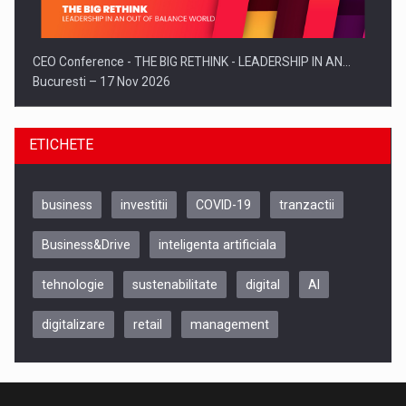
CEO Conference - THE BIG RETHINK - LEADERSHIP IN AN…
Bucuresti – 17 Nov 2026
ETICHETE
business
investitii
COVID-19
tranzactii
Business&Drive
inteligenta artificiala
tehnologie
sustenabilitate
digital
AI
digitalizare
retail
management
Be Inspired. Make it Happen!, CLUJ, 9 Decembrie
Cluj-Napoca – 9 Dec 2026