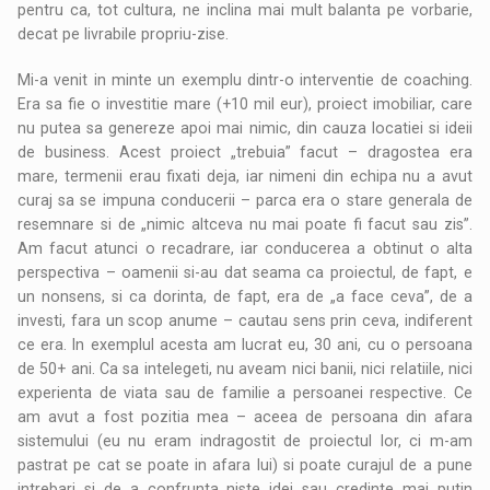
pentru ca, tot cultura, ne inclina mai mult balanta pe vorbarie,
decat pe livrabile propriu-zise.
Mi-a venit in minte un exemplu dintr-o interventie de coaching.
Era sa fie o investitie mare (+10 mil eur), proiect imobiliar, care
nu putea sa genereze apoi mai nimic, din cauza locatiei si ideii
de business. Acest proiect „trebuia” facut – dragostea era
mare, termenii erau fixati deja, iar nimeni din echipa nu a avut
curaj sa se impuna conducerii – parca era o stare generala de
resemnare si de „nimic altceva nu mai poate fi facut sau zis”.
Am facut atunci o recadrare, iar conducerea a obtinut o alta
perspectiva – oamenii si-au dat seama ca proiectul, de fapt, e
un nonsens, si ca dorinta, de fapt, era de „a face ceva”, de a
investi, fara un scop anume – cautau sens prin ceva, indiferent
ce era. In exemplul acesta am lucrat eu, 30 ani, cu o persoana
de 50+ ani. Ca sa intelegeti, nu aveam nici banii, nici relatiile, nici
experienta de viata sau de familie a persoanei respective. Ce
am avut a fost pozitia mea – aceea de persoana din afara
sistemului (eu nu eram indragostit de proiectul lor, ci m-am
pastrat pe cat se poate in afara lui) si poate curajul de a pune
intrebari si de a confrunta niste idei sau credinte mai putin