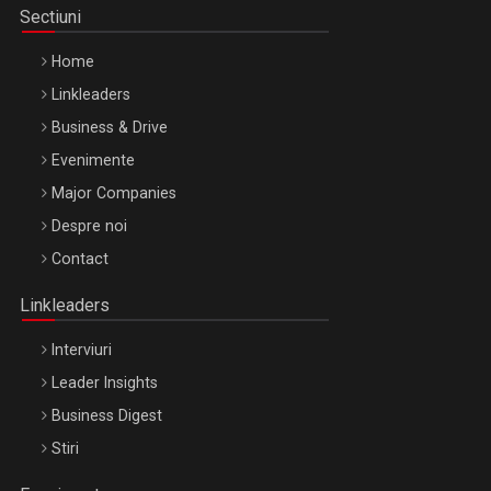
Sectiuni
Home
Linkleaders
Business & Drive
Evenimente
Major Companies
Be Inspired. Make it Happen!, ARTEMIS LETO, ORADEA, 8
Despre noi
Octombrie
Contact
Oradea – 8 Oct 2026
Linkleaders
Interviuri
Leader Insights
Business Digest
Stiri