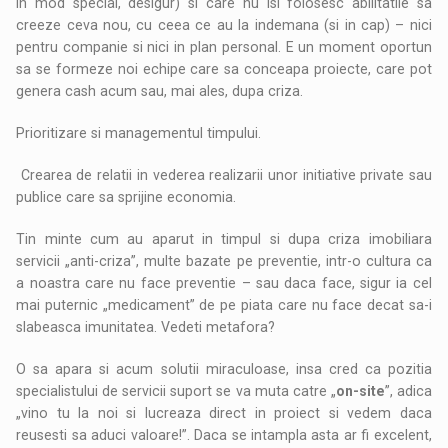
in mod special, desigur) si care nu isi folosesc abilitatile sa
creeze ceva nou, cu ceea ce au la indemana (si in cap) – nici
pentru companie si nici in plan personal. E un moment oportun
sa se formeze noi echipe care sa conceapa proiecte, care pot
genera cash acum sau, mai ales, dupa criza.
Prioritizare si managementul timpului.
Crearea de relatii in vederea realizarii unor initiative private sau
publice care sa sprijine economia.
Tin minte cum au aparut in timpul si dupa criza imobiliara
servicii „anti-criza”, multe bazate pe preventie, intr-o cultura ca
a noastra care nu face preventie – sau daca face, sigur ia cel
mai puternic „medicament” de pe piata care nu face decat sa-i
slabeasca imunitatea. Vedeti metafora?
O sa apara si acum solutii miraculoase, insa cred ca pozitia
specialistului de servicii suport se va muta catre „
on-site
”, adica
„vino tu la noi si lucreaza direct in proiect si vedem daca
reusesti sa aduci valoare!”. Daca se intampla asta ar fi excelent,