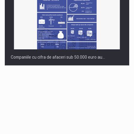
Companiile cu cifra de afaceri sub 50.000 euro au…