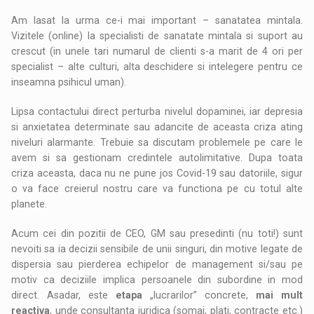
Am lasat la urma ce-i mai important – sanatatea mintala.
Vizitele (online) la specialisti de sanatate mintala si suport au
crescut (in unele tari numarul de clienti s-a marit de 4 ori per
specialist – alte culturi, alta deschidere si intelegere pentru ce
inseamna psihicul uman).
Lipsa contactului direct perturba nivelul dopaminei, iar depresia
si anxietatea determinate sau adancite de aceasta criza ating
niveluri alarmante. Trebuie sa discutam problemele pe care le
avem si sa gestionam credintele autolimitative. Dupa toata
criza aceasta, daca nu ne pune jos Covid-19 sau datoriile, sigur
o va face creierul nostru care va functiona pe cu totul alte
planete.
Acum cei din pozitii de CEO, GM sau presedinti (nu toti!) sunt
nevoiti sa ia decizii sensibile de unii singuri, din motive legate de
dispersia sau pierderea echipelor de management si/sau pe
motiv ca deciziile implica persoanele din subordine in mod
direct. Asadar, este
etapa
„lucrarilor” concrete,
mai mult
reactiva
, unde consultanta juridica (somaj, plati, contracte etc.)