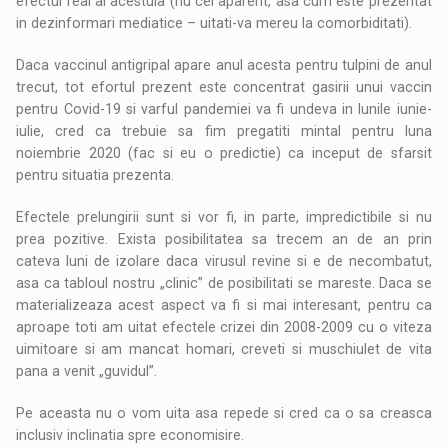
efectul real al acestuia (nu cel aparent, asa cum este prezentat
in dezinformari mediatice – uitati-va mereu la comorbiditati).
Daca vaccinul antigripal apare anul acesta pentru tulpini de anul
trecut, tot efortul prezent este concentrat gasirii unui vaccin
pentru Covid-19 si varful pandemiei va fi undeva in lunile iunie-
iulie, cred ca trebuie sa fim pregatiti mintal pentru luna
noiembrie 2020 (fac si eu o predictie) ca inceput de sfarsit
pentru situatia prezenta.
Efectele prelungirii sunt si vor fi, in parte, impredictibile si nu
prea pozitive. Exista posibilitatea sa trecem an de an prin
cateva luni de izolare daca virusul revine si e de necombatut,
asa ca tabloul nostru „clinic” de posibilitati se mareste. Daca se
materializeaza acest aspect va fi si mai interesant, pentru ca
aproape toti am uitat efectele crizei din 2008-2009 cu o viteza
uimitoare si am mancat homari, creveti si muschiulet de vita
pana a venit „guvidul”.
Pe aceasta nu o vom uita asa repede si cred ca o sa creasca
inclusiv inclinatia spre economisire.