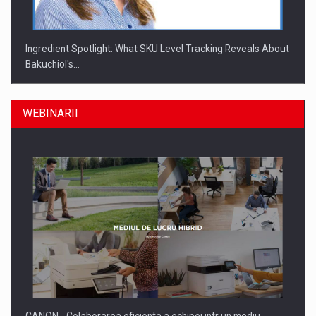
Ingredient Spotlight: What SKU Level Tracking Reveals About
Bakuchiol's…
WEBINARII
Producatorii si comerciantii care nu se supun noilor
reglementari…