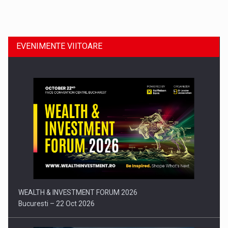
Dinu Bumbacea revine in PwC Romania ca Partener si…
EVENIMENTE VIITOARE
Comunicat de presa: Joburile part-time reincep sa intre pe…
WEALTH & INVESTMENT FORUM 2026
Bucuresti – 22 Oct 2026