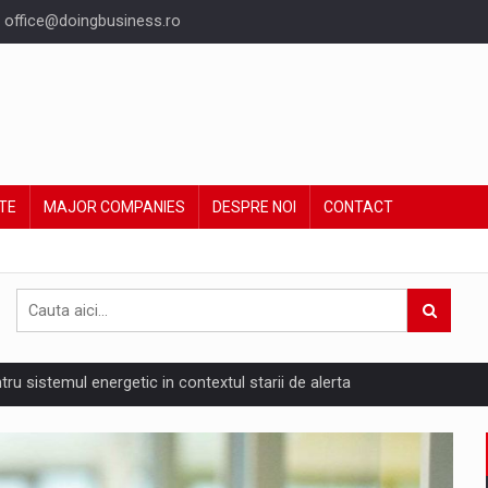
office@doingbusiness.ro
TE
MAJOR COMPANIES
DESPRE NOI
CONTACT
ntru sistemul energetic in contextul starii de alerta
are pedepseste granitele?
ing Reveals About Bakuchiol's Evolution