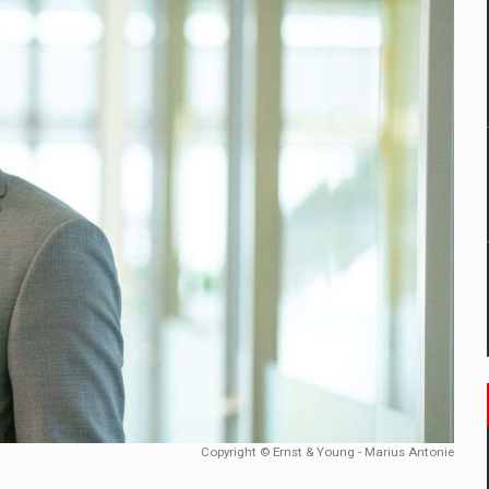
un noilor reglementari UE privind ambalajele pot risca retragerea prod
ES ON THE INTERNATIONAL BUSINESS SCENE
OST DIGITALIZED WHOLESALER IN ROMANIA
 benzinariile RO concept OSCAR – peste 500 de participanti
management a Pall-Ex, liderul pietei de transport paletizat din Romani
MBRU AL FAMILIEI: RANGE ROVER GT
Copyright © Ernst & Young - Marius Antonie