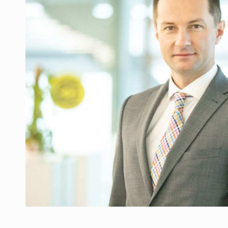
Producatorii si comerciantii care nu se sup
ARTICOLE
LEADERSHIP IN MISCARE
INTERVIURI
CU BATERIILE PERMANENT INCARCATE
INTERVIURI
PUTTING ROMANIAN CORPORATE COMPANI
INTERVIURI
OUR EDGE WILL COME FROM BEING THE M
INTERVIURI
COFFEE IS OUR LOVE LANGUAGE
INTERVIURI
Hard Enduro Piatra Craiului 2026, fueled by
STIRI
Fondul de investitii BoldMind si echipa de 
STIRI
RANGE ROVER DEZVALUIE AL CINCILEA ME
STIRI