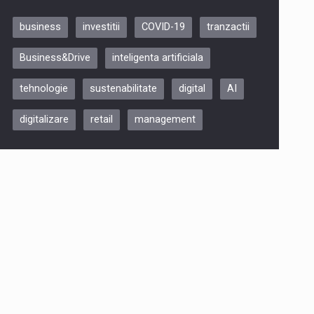
business
investitii
COVID-19
tranzactii
Be Inspired. Make it Happen!,
Business&Drive
inteligenta artificiala
ARTEMIS LETO, ORADEA, 8
Octombrie
tehnologie
sustenabilitate
digital
AI
Oradea – 8 Oct 2026
digitalizare
retail
management