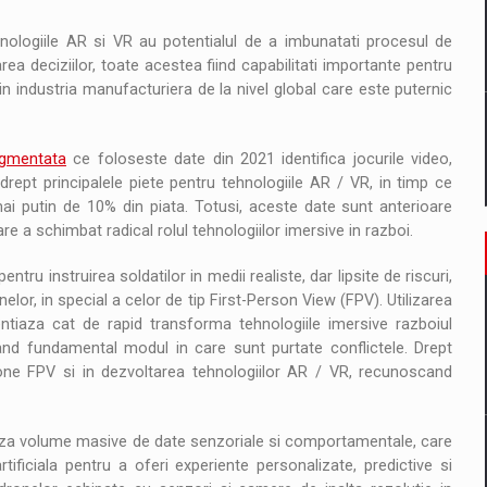
hnologiile AR si VR au potentialul de a imbunatati procesul de
ea deciziilor, toate acestea fiind capabilitati importante pentru
n industria manufacturiera de la nivel global care este puternic
Augmentata
ce foloseste date din 2021 identifica jocurile video,
ept principalele piete pentru tehnologiile AR / VR, in timp ce
mai putin de 10% din piata. Totusi, aceste date sunt anterioare
are a schimbat radical rolul tehnologiilor imersive in razboi.
tru instruirea soldatilor in medii realiste, dar lipsite de riscuri,
elor, in special a celor de tip First-Person View (FPV). Utilizarea
tiaza cat de rapid transforma tehnologiile imersive razboiul
and fundamental modul in care sunt purtate conflictele. Drept
rone FPV si in dezvoltarea tehnologiilor AR / VR, recunoscand
eaza volume masive de date senzoriale si comportamentale, care
rtificiala pentru a oferi experiente personalizate, predictive si