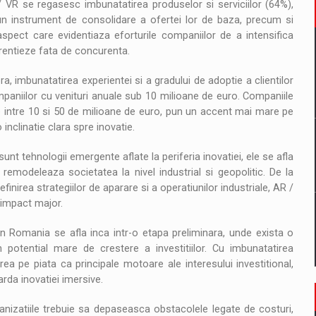
/ VR se regasesc imbunatatirea produselor si serviciilor (64%),
un instrument de consolidare a ofertei lor de baza, precum si
spect care evidentiaza eforturile companiilor de a intensifica
erentieze fata de concurenta.
ra, imbunatatirea experientei si a gradului de adoptie a clientilor
mpaniilor cu venituri anuale sub 10 milioane de euro. Companiile
e intre 10 si 50 de milioane de euro, pun un accent mai mare pe
inclinatie clara spre inovatie.
unt tehnologii emergente aflate la periferia inovatiei, ele se afla
remodeleaza societatea la nivel industrial si geopolitic. De la
finirea strategiilor de aparare si a operatiunilor industriale, AR /
 impact major.
in Romania se afla inca intr-o etapa preliminara, unde exista o
potential mare de crestere a investitiilor. Cu imbunatatirea
erea pe piata ca principale motoare ale interesului investitional,
rda inovatiei imersive.
ganizatiile trebuie sa depaseasca obstacolele legate de costuri,