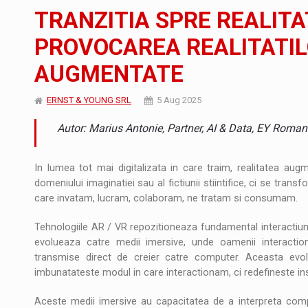
Noul Mercedes-Benz VLE este acum disponib
STIRI
TRANZITIA SPRE REALITAT
JAECOO 5 SHS-H a ajuns in Romania
STIRI
PROVOCAREA REALITATIL
AUGMENTATE
Proteinmaxxing and the Future of Protein
ARTICOLE
ERNST & YOUNG SRL
5 Aug 2025
Autor: Marius Antonie, Partner, AI & Data, EY Roman
In lumea tot mai digitalizata in care traim, realitatea augm
domeniului imaginatiei sau al fictiunii stiintifice, ci se tra
care invatam, lucram, colaboram, ne tratam si consumam.
Tehnologiile AR / VR repozitioneaza fundamental interactiune
evolueaza catre medii imersive, unde oamenii interactio
transmise direct de creier catre computer. Aceasta evol
imbunatateste modul in care interactionam, ci redefineste insa
Aceste medii imersive au capacitatea de a interpreta comp