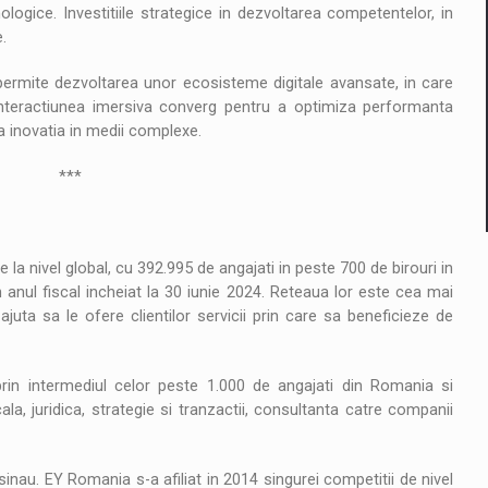
ologice. Investitiile strategice in dezvoltarea competentelor, in
.
la permite dezvoltarea unor ecosisteme digitale avansate, in care
 interactiunea imersiva converg pentru a optimiza performanta
a inovatia in medii complexe.
*
 la nivel global, cu 392.995 de angajati in peste 700 de birouri in
n anul fiscal incheiat la 30 iunie 2024. Reteaua lor este cea mai
 ajuta sa le ofere clientilor servicii prin care sa beneficieze de
rin intermediul celor peste 1.000 de angajati din Romania si
ala, juridica, strategie si tranzactii, consultanta catre companii
sinau. EY Romania s-a afiliat in 2014 singurei competitii de nivel