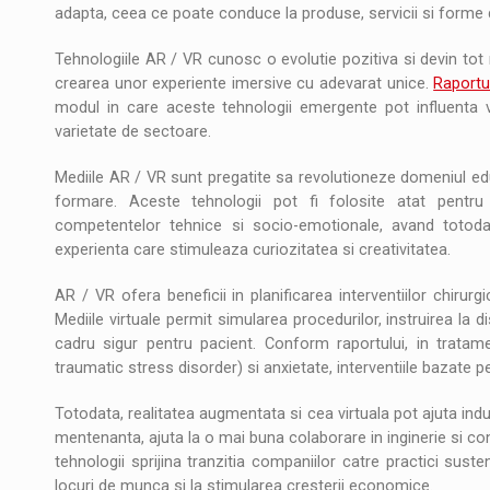
adapta, ceea ce poate conduce la produse, servicii si forme de
Tehnologiile AR / VR cunosc o evolutie pozitiva si devin tot 
crearea unor experiente imersive cu adevarat unice.
Raportu
modul in care aceste tehnologii emergente pot influenta via
varietate de sectoare.
Mediile AR / VR sunt pregatite sa revolutioneze domeniul edu
formare. Aceste tehnologii pot fi folosite atat pentru 
competentelor tehnice si socio-emotionale, avand totoda
experienta care stimuleaza curiozitatea si creativitatea.
AR / VR ofera beneficii in planificarea interventiilor chirurgi
Mediile virtuale permit simularea procedurilor, instruirea la d
cadru sigur pentru pacient. Conform raportului, in trata
traumatic stress disorder) si anxietate, interventiile bazate
Totodata, realitatea augmentata si cea virtuala pot ajuta indus
mentenanta, ajuta la o mai buna colaborare in inginerie si co
tehnologii sprijina tranzitia companiilor catre practici suste
locuri de munca si la stimularea cresterii economice.