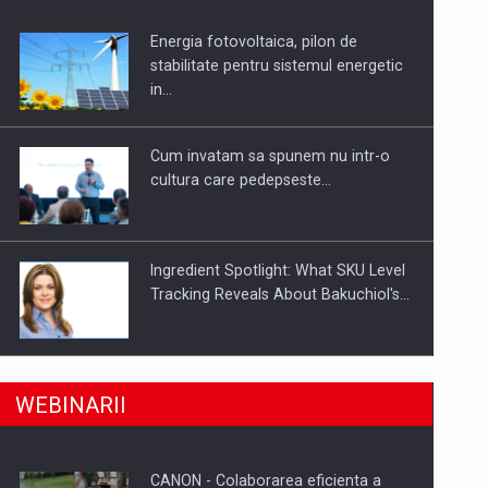
Energia fotovoltaica, pilon de
uselor din piata
stabilitate pentru sistemul energetic
in…
Cum invatam sa spunem nu intr-o
cultura care pedepseste…
Ingredient Spotlight: What SKU Level
Tracking Reveals About Bakuchiol's…
Producatorii si comerciantii care nu
a, preiau compania intr-o tranzactie de peste 25…
WEBINARII
se supun noilor reglementari…
CANON - Colaborarea eficienta a