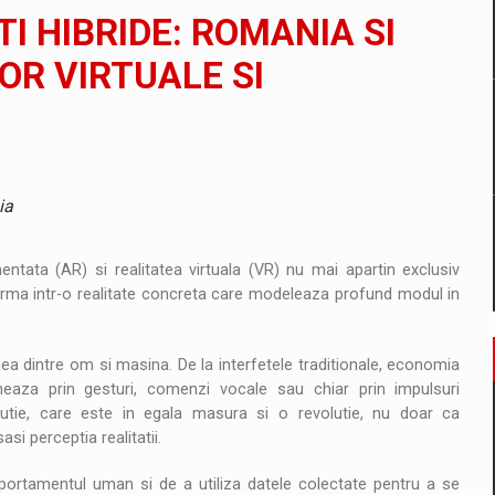
il pentru comanda intr-o gama extinsa de variante atragatoare
I HIBRIDE: ROMANIA SI
OR VIRTUALE SI
 Demand
ia
entata (AR) si realitatea virtuala (VR) nu mai apartin exclusiv
nsforma intr-o realitate concreta care modeleaza profund modul in
a dintre om si masina. De la interfetele traditionale, economia
neaza prin gesturi, comenzi vocale sau chiar prin impulsuri
utie, care este in egala masura si o revolutie, nu doar ca
si perceptia realitatii.
ortamentul uman si de a utiliza datele colectate pentru a se