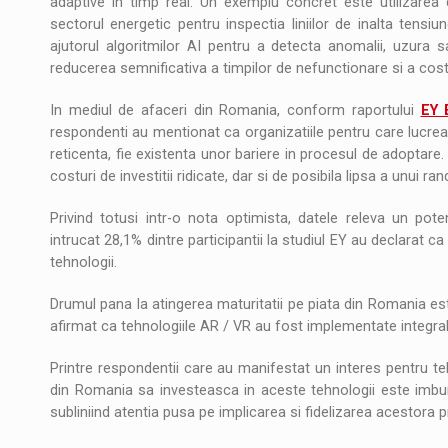
adaptive in timp real. Un exemplu concret este utilizarea 
sectorul energetic pentru inspectia liniilor de inalta tensi
ajutorul algoritmilor AI pentru a detecta anomalii, uzura sa
reducerea semnificativa a timpilor de nefunctionare si a costu
In mediul de afaceri din Romania, conform raportului
EY 
respondenti au mentionat ca organizatiile pentru care lucrea
reticenta, fie existenta unor bariere in procesul de adoptar
costuri de investitii ridicate, dar si de posibila lipsa a unui ran
Privind totusi intr-o nota optimista, datele releva un pote
intrucat 28,1% dintre participantii la studiul EY au declarat
tehnologii.
Drumul pana la atingerea maturitatii pe piata din Romania es
afirmat ca tehnologiile AR / VR au fost implementate integral
Printre respondentii care au manifestat un interes pentru te
din Romania sa investeasca in aceste tehnologii este imbunat
subliniind atentia pusa pe implicarea si fidelizarea acestora p