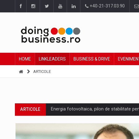
+40-21-317.03.90
HOME
LINKLEADERS
BUSINESS & DRIVE
EVENIMEN
ARTICOLE
Energia fotovoltaica, pilon de stabilitate pe
ARTICOLE
Cum invatam sa spunem nu intr-o cultura c
ARTICOLE
Ingredient Spotlight: What SKU Level Track
ARTICOLE