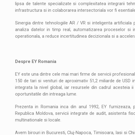
lipsa de talente specializate si complexitatea integrarii tehn
infrastructura si in colaborarea intersectoriala vor fi esentiale
Sinergia dintre tehnologiile AR / VR si inteligenta artificia
analiza datelor in timp real, automatizarea proceselor si
operationala, a reduce incertitudinea decizionala si a acceler
**
Despre EY Romania
EY este una dintre cele mai mari firme de servicii profesionale
150 de tari si venituri de aproximativ 51,2 miliarde de USD i
integrata la nivel global, iar resursele din cadrul acesteia ii
oportunitatile din intreaga lume.
Prezenta in Romania inca din anul 1992, EY furnizeaza, p
Republica Moldova, servicii integrate de audit, asistenta fisc
multinationale si locale.
Avem birouri in Bucuresti, Cluj-Napoca, Timisoara, Iasi si Chi