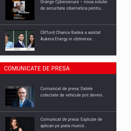
Orange Cybersecure – noua solutie
de securitate cibernetica pentru…
Clifford Chance Badea a asistat
Aukera Energy in obtinerea…
SAPTE PERSONALITATI DIN MEDIUL
COMUNICATE DE PRESA
DE AFACERI, ACADEMIC SI
INSTITUTIONAL…
Comunicat de presa: Datele
Hard Enduro Piatra Craiului 2026,
colectate de vehicule pot deveni…
fueled by benzinariile RO…
Comunicat de presa: Explozie de
aplicari pe piata muncii…