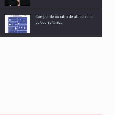
Companiile cu cifra de afaceri sub
50.000 euro au…
Dinu Bumbacea revine in PwC
Romania ca Partener si…
Comunicat de presa: Joburile part-
time reincep sa intre pe…