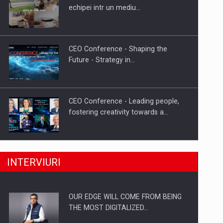
Proteinmaxxing and the Future of
echipei intr un mediu…
Protein Demand
CEO Conference - Shaping the
Future - Strategy in…
CEO Conference - Leading people,
fostering creativity towards a…
CEO Conference - Shaping The
INTERVIURI
Future - Technology and…
OUR EDGE WILL COME FROM BEING
Webinar - Business Evolution-
THE MOST DIGITALIZED…
RETHINK STRATEGY-Finantare