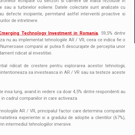
dronelor echipate cu senzori si camere de inalta rezolutie in
une sau a turbinelor eoliene. Datele colectate sunt analizate cu
u defecte incipiente, permitand astfel interventii proactive si
rilor de intretinere.
Emerging Technology Investment in Romania
, 59,5% dintre
za nu au implementat tehnologiile AR / VR, ceea ce indica fie o
e. Numeroase companii ar putea fi descurajate de perceptia unor
dament ridicat al investitiei.
ntial ridicat de crestere pentru explorarea acestor tehnologii,
 ca intentioneaza sa investeasca in AR / VR sau sa testeze aceste
te insa lung, avand in vedere ca doar 4,5% dintre respondenti au
 in cadrul companiilor in care activeaza.
hnologiile AR / VR, principalul factor care determina companiile
atirea experientei si a gradului de adoptie a clientilor (67%),
rin intermediul tehnologiilor imersive.