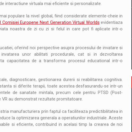
 interactiune virtuala mai eficiente si personalizate.
mai populare la nivel global, fiind considerate elemente-cheie in
l Comisiei Europene Next Generation Virtual Worlds
evidentiaza
ta noastra de zi cu zi si felul in care pot fi aplicate intr-o
catiei, oferind noi perspective asupra procesului de invatare si
invatarea unor abilitati procedurale, cat si in dezvoltarea
ta capacitatea de a transforma procesul educational intr-o
cale, diagnosticare, gestionarea durerii si reabilitarea cognitiva.
istanta si diferite terapii, toate acestea desfasurandu-se intr-un
mentele de sanatate mintala, precum cele pentru PTSD (Post-
 pe VR au demonstrat rezultate promitatoare.
tria manufacturiera prin faptul ca faciliteaza predictibilitatea in
nduce la optimizarea generala a operatiunilor industriale. Aceste
nabile si eficiente, contribuind in acelasi timp la crearea de noi