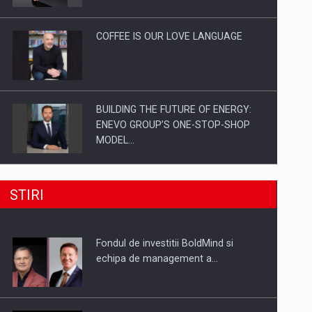
Investitii Digitalizare
COFFEE IS OUR LOVE LANGUAGE
BUILDING THE FUTURE OF ENERGY:
ENEVO GROUP’S ONE-STOP-SHOP
MODEL…
ROOTED IN ROMANIA, BUILT TO
STIRI
DELIVER TECHNOLOGY FOR THE…
Fondul de investitii BoldMind si
PUTTING ROMANIAN CORPORATE
echipa de management a…
COMPANIES ON THE INTERNATIONAL
BUSINESS SCENE