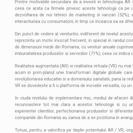
Printre motivatiile secundare de a investi in tehnologia AR 
ceea ce arata ca firmele privesc aceste tehnologii ca pe 
dezvoltarea de noi tehnici de marketing si vanzari (52%), a
interactiunea cu consumatorii, in timp ce incearca sa se dif
Din punct de vedere al veniturilor, indiferent de nivelul acesto
reprezinta un motiv invocat frecvent, in special in randul co
de dimensiuni medii din Romania, cu venituri anuale cuprins
imbunatatirea produselor si serviciilor (71%), ceea ce indica o 
Realitatea augmentata (AR) si realitatea virtuala (VR) nu mai s
acum in prim-planul unei transformari digitale globale care 
revolutionarea educatiei si a domeniului sanatatii, pana la rede
VR se dovedeste a fi o platforma de inovatie versatila, cu un
In ciuda nivelului de implementare mic, mediul de afaceri d
recunoastere tot mai clara a acestor tehnologii si cu un 
experientei clientilor, perfectionarea produselor si diferenti
companiile din Romania au sansa de a se pozitiona in avanga
Totusi, pentru a valorifica pe deplin potentialul AR / VR, or