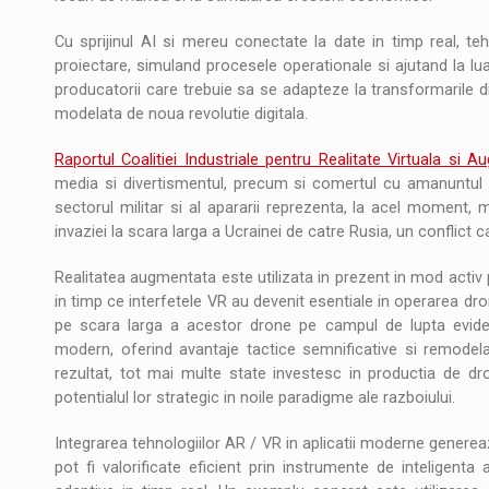
Cu sprijinul AI si mereu conectate la date in timp real, te
proiectare, simuland procesele operationale si ajutand la luar
producatorii care trebuie sa se adapteze la transformarile di
modelata de noua revolutie digitala.
Raportul Coalitiei Industriale pentru Realitate Virtuala si 
media si divertismentul, precum si comertul cu amanuntul dr
sectorul militar si al apararii reprezenta, la acel moment, 
invaziei la scara larga a Ucrainei de catre Rusia, un conflict c
Realitatea augmentata este utilizata in prezent in mod activ pen
in timp ce interfetele VR au devenit esentiale in operarea dron
pe scara larga a acestor drone pe campul de lupta eviden
modern, oferind avantaje tactice semnificative si remodel
rezultat, tot mai multe state investesc in productia de d
potentialul lor strategic in noile paradigme ale razboiului.
Integrarea tehnologiilor AR / VR in aplicatii moderne gener
pot fi valorificate eficient prin instrumente de inteligenta a