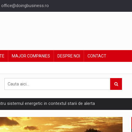
office@doingbusiness.ro
TE
MAJOR COMPANIES
DESPRE NOI
CONTACT
ntru sistemul energetic in contextul starii de alerta
are pedepseste granitele?
ing Reveals About Bakuchiol's Evolution