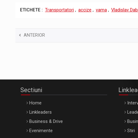
ETICHETE :
Transportatori
,
accize
,
vama
,
Vladislav Dab
ANTERIOR
Sectiuni
Linkle
Home
Interv
Linkleaders
Leade
Business & Drive
Busin
Evenimente
Stiri