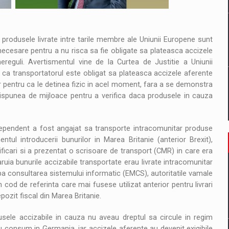
produsele livrate intre tarile membre ale Uniunii Europene sunt
e necesare pentru a nu risca sa fie obligate sa plateasca accizele
ereguli. Avertismentul vine de la Curtea de Justitie a Uniunii
 ca transportatorul este obligat sa plateasca accizele aferente
oar pentru ca le detinea fizic in acel moment, fara a se demonstra
ispunea de mijloace pentru a verifica daca produsele in cauza
dependent a fost angajat sa transporte intracomunitar produse
ul introducerii bunurilor in Marea Britanie (anterior Brexit),
ificari si a prezentat o scrisoare de transport (CMR) in care era
ia bunurile accizabile transportate erau livrate intracomunitar
upa consultarea sistemului informatic (EMCS), autoritatile vamale
od de referinta care mai fusese utilizat anterior pentru livrari
pozit fiscal din Marea Britanie.
usele accizabile in cauza nu aveau dreptul sa circule in regim
u consum in Germania, iar accizele aferente au devenit exigibile