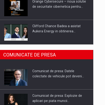
Orange Cybersecure – noua solutie
de securitate cibernetica pentru…
Clifford Chance Badea a asistat
Aukera Energy in obtinerea…
SAPTE PERSONALITATI DIN MEDIUL
COMUNICATE DE PRESA
DE AFACERI, ACADEMIC SI
INSTITUTIONAL…
Comunicat de presa: Datele
Hard Enduro Piatra Craiului 2026,
colectate de vehicule pot deveni…
fueled by benzinariile RO…
Comunicat de presa: Explozie de
aplicari pe piata muncii…