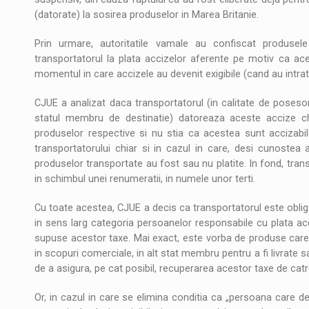
(datorate) la sosirea produselor in Marea Britanie.
Prin urmare, autoritatile vamale au confiscat produsel
transportatorul la plata accizelor aferente pe motiv ca a
momentul in care accizele au devenit exigibile (cand au intrat pe
CJUE a analizat daca transportatorul (in calitate de poseso
statul membru de destinatie) datoreaza aceste accize c
produselor respective si nu stia ca acestea sunt accizabil
transportatorului chiar si in cazul in care, desi cunostea
produselor transportate au fost sau nu platite. In fond, tra
in schimbul unei renumeratii, in numele unor terti.
Cu toate acestea, CJUE a decis ca transportatorul este obliga
in sens larg categoria persoanelor responsabile cu plata ac
supuse acestor taxe. Mai exact, este vorba de produse care 
in scopuri comerciale, in alt stat membru pentru a fi livrate s
de a asigura, pe cat posibil, recuperarea acestor taxe de catr
Or, in cazul in care se elimina conditia ca „persoana care deti