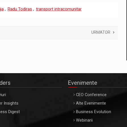
ija
,
Radu Todiras
,
transport intracomunitar
URMATOR
aders
Evenimente
iuri
CEO Conference
r Insights
Alte Evenimente
ess Digest
Business Evolution
Webinarii