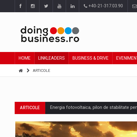
+40-21-317.03.90
HOME
LINKLEADERS
BUSINESS & DRIVE
EVENIMEN
ARTICOLE
Energia fotovoltaica, pilon de stabilitate pe
ARTICOLE
Cum invatam sa spunem nu intr-o cultura c
ARTICOLE
Ingredient Spotlight: What SKU Level Track
ARTICOLE