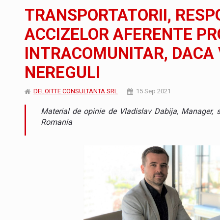
Noul Mercedes-Benz VLE este acum disponib
STIRI
TRANSPORTATORII, RESP
JAECOO 5 SHS-H a ajuns in Romania
STIRI
ACCIZELOR AFERENTE PR
INTRACOMUNITAR, DACA
Proteinmaxxing and the Future of Protein
ARTICOLE
NEREGULI
DELOITTE CONSULTANTA SRL
15 Sep 2021
Material de opinie de Vladislav Dabija, Manager, s
Romania