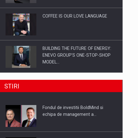
Investitii Digitalizare
COFFEE IS OUR LOVE LANGUAGE
BUILDING THE FUTURE OF ENERGY:
ENEVO GROUP’S ONE-STOP-SHOP
MODEL…
ROOTED IN ROMANIA, BUILT TO
STIRI
DELIVER TECHNOLOGY FOR THE…
Fondul de investitii BoldMind si
PUTTING ROMANIAN CORPORATE
echipa de management a…
COMPANIES ON THE INTERNATIONAL
BUSINESS SCENE