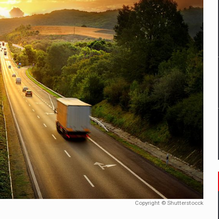
un noilor reglementari UE privind ambalajele pot risca retragerea prod
ES ON THE INTERNATIONAL BUSINESS SCENE
OST DIGITALIZED WHOLESALER IN ROMANIA
 benzinariile RO concept OSCAR – peste 500 de participanti
management a Pall-Ex, liderul pietei de transport paletizat din Romani
MBRU AL FAMILIEI: RANGE ROVER GT
Copyright © Shutterstocck