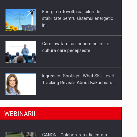
Energia fotovoltaica, pilon de
uselor din piata
stabilitate pentru sistemul energetic
in…
Cum invatam sa spunem nu intr-o
cultura care pedepseste…
Ingredient Spotlight: What SKU Level
Tracking Reveals About Bakuchiol's…
Producatorii si comerciantii care nu
a, preiau compania intr-o tranzactie de peste 25…
WEBINARII
se supun noilor reglementari…
CANON - Colaborarea eficienta a