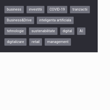
business
investitii
COVID-19
tranzactii
Be Inspired. Make it Happen!,
Business&Drive
inteligenta artificiala
ARTEMIS LETO, ORADEA, 8
Octombrie
tehnologie
sustenabilitate
digital
AI
Oradea – 8 Oct 2026
digitalizare
retail
management