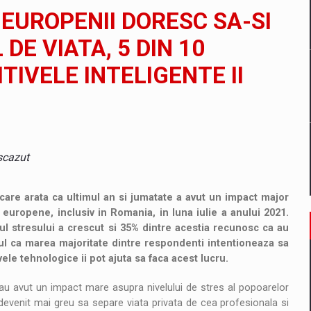
il pentru comanda intr-o gama extinsa de variante atragatoare
 EUROPENII DORESC SA-SI
DE VIATA, 5 DIN 10
TIVELE INTELIGENTE II
 Demand
 scazut
re arata ca ultimul an si jumatate a avut un impact major
i europene, inclusiv in Romania, in luna iulie a anului 2021.
lul stresului a crescut si 35% dintre acestia recunosc ca au
ptul ca marea majoritate dintre respondenti intentioneaza sa
vele tehnologice ii pot ajuta sa faca acest lucru.
i au avut un impact mare asupra nivelului de stres al popoarelor
devenit mai greu sa separe viata privata de cea profesionala si