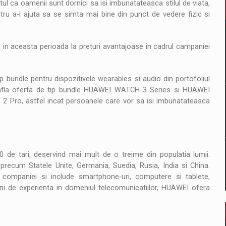
ul ca oamenii sunt dornici sa isi imbunatateasca stilul de viata,
ntru a-i ajuta sa se simta mai bine din punct de vedere fizic si
 in aceasta perioada la preturi avantajoase in cadrul campaniei
 bundle pentru dispozitivele wearables si audio din portofoliul
 afla oferta de tip bundle HUAWEI WATCH 3 Series si HUAWEI
2 Pro, astfel incat persoanele care vor sa isi imbunatateasca
0 de tari, deservind mai mult de o treime din populatia lumii.
precum Statele Unite, Germania, Suedia, Rusia, India si China.
companiei si include smartphone-uri, computere si tablete,
 ani de experienta in domeniul telecomunicatiilor, HUAWEI ofera