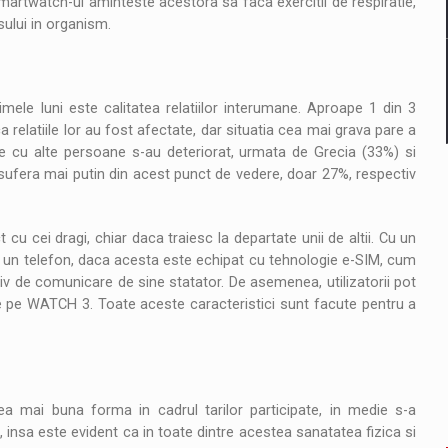
smartwatch-ul aminteste acestora sa faca exercitii de respiratie,
sului in organism.
timele luni este calitatea relatiilor interumane. Aproape 1 din 3
a relatiile lor au fost afectate, dar situatia cea mai grava pare a
le cu alte persoane s-au deteriorat, urmata de Grecia (33%) si
e sufera mai putin din acest punct de vedere, doar 27%, respectiv
 cu cei dragi, chiar daca traiesc la departate unii de altii. Cu un
 un telefon, daca acesta este echipat cu tehnologie e-SIM, cum
 de comunicare de sine statator. De asemenea, utilizatorii pot
de pe WATCH 3. Toate aceste caracteristici sunt facute pentru a
cea mai buna forma in cadrul tarilor participate, in medie s-a
, insa este evident ca in toate dintre acestea sanatatea fizica si