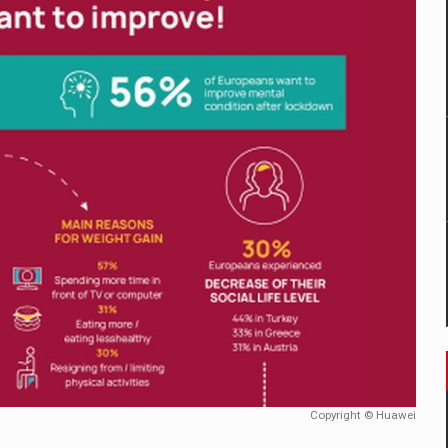
un noilor reglementari UE privind ambalajele pot risca retragerea prod
ES ON THE INTERNATIONAL BUSINESS SCENE
OST DIGITALIZED WHOLESALER IN ROMANIA
 benzinariile RO concept OSCAR – peste 500 de participanti
management a Pall-Ex, liderul pietei de transport paletizat din Romani
MBRU AL FAMILIEI: RANGE ROVER GT
Copyright © Huawei