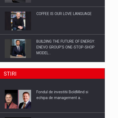
Investitii Digitalizare
COFFEE IS OUR LOVE LANGUAGE
BUILDING THE FUTURE OF ENERGY:
ENEVO GROUP’S ONE-STOP-SHOP
MODEL…
ROOTED IN ROMANIA, BUILT TO
STIRI
DELIVER TECHNOLOGY FOR THE…
Fondul de investitii BoldMind si
PUTTING ROMANIAN CORPORATE
echipa de management a…
COMPANIES ON THE INTERNATIONAL
BUSINESS SCENE