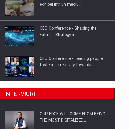
Proteinmaxxing and the Future of
echipei intr un mediu…
Protein Demand
CEO Conference - Shaping the
Future - Strategy in…
CEO Conference - Leading people,
fostering creativity towards a…
CEO Conference - Shaping The
INTERVIURI
Future - Technology and…
OUR EDGE WILL COME FROM BEING
Webinar - Business Evolution-
THE MOST DIGITALIZED…
RETHINK STRATEGY-Finantare