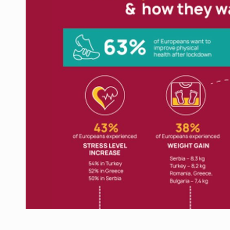
Producatorii si comerciantii care nu se sup
ARTICOLE
LEADERSHIP IN MISCARE
INTERVIURI
CU BATERIILE PERMANENT INCARCATE
INTERVIURI
PUTTING ROMANIAN CORPORATE COMPANI
INTERVIURI
OUR EDGE WILL COME FROM BEING THE M
INTERVIURI
COFFEE IS OUR LOVE LANGUAGE
INTERVIURI
Hard Enduro Piatra Craiului 2026, fueled by
STIRI
Fondul de investitii BoldMind si echipa de 
STIRI
RANGE ROVER DEZVALUIE AL CINCILEA ME
STIRI