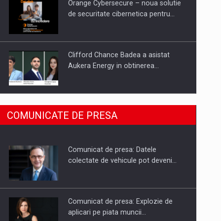
Orange Cybersecure – noua solutie
de securitate cibernetica pentru…
Clifford Chance Badea a asistat
Aukera Energy in obtinerea…
SAPTE PERSONALITATI DIN MEDIUL
COMUNICATE DE PRESA
DE AFACERI, ACADEMIC SI
INSTITUTIONAL…
Comunicat de presa: Datele
Hard Enduro Piatra Craiului 2026,
colectate de vehicule pot deveni…
fueled by benzinariile RO…
Comunicat de presa: Explozie de
aplicari pe piata muncii…