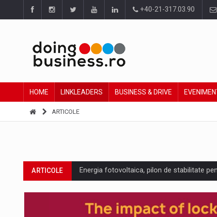
+40-21-317.03.90
HOME
LINKLEADERS
BUSINESS & DRIVE
EVENIMEN
ARTICOLE
Energia fotovoltaica, pilon de stabilitate pe
ARTICOLE
Cum invatam sa spunem nu intr-o cultura c
ARTICOLE
Ingredient Spotlight: What SKU Level Track
ARTICOLE