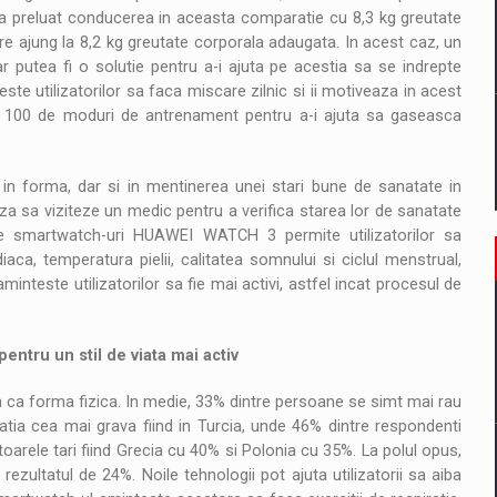
 a preluat conducerea in aceasta comparatie cu 8,3 kg greutate
re ajung la 8,2 kg greutate corporala adaugata. In acest caz, un
r putea fi o solutie pentru a-i ajuta pe acestia sa se indrepte
ste utilizatorilor sa faca miscare zilnic si ii motiveaza in acest
0 de moduri de antrenament pentru a-i ajuta sa gaseasca
 in forma, dar si in mentinerea unei stari bune de sanatate in
za sa viziteze un medic pentru a verifica starea lor de sanatate
de smartwatch-uri HUAWEI WATCH 3 permite utilizatorilor sa
aca, temperatura pielii, calitatea somnului si ciclul menstrual,
teste utilizatorilor sa fie mai activi, astfel incat procesul de
entru un stil de viata mai activ
ta ca forma fizica. In medie, 33% dintre persoane se simt mai rau
tia cea mai grava fiind in Turcia, unde 46% dintre respondenti
arele tari fiind Grecia cu 40% si Polonia cu 35%. La polul opus,
ezultatul de 24%. Noile tehnologii pot ajuta utilizatorii sa aiba