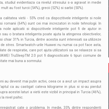
, studiul evidentiaza ca nivelul stresului s-a agravat in medie
mult au fost turcii (54%), grecii (52%) si sarbii (50%).
alitatea vietii - 55% cred ca dispozitivele inteligente si noile
 si romanii (64%) sunt cei mai increzatori in noile tehnologii. In
noile aplicatii si dispozitivele inteligente pot fi de ajutor in
sau o bratara inteligenta poate ajuta la atingerea obiectivelor,
 chiar 31% in Turcia, dintre acestia sunt interesati sa utilizeze
ul de stres. Smartwatch-urile Huawei nu numai ca pot face asta,
e de respiratie, care pot ajuta utilizatorii sa se relaxeze si sa
UAWEI TruSleepTM 2.0 pot fi diagnosticate 6 tipuri comune de
itate mai buna a somnului.
meni au devenit mai putin activi, ceea ce a avut un impact asupra
aptul ca au castigat cateva kilograme in plus si si-au pierdut
a acestei laturi a vietii este vizibil in principal in Turcia (46%),
la nivel psihic.
 inregistrat cate o problema. In medie, 35% dintre respondenti