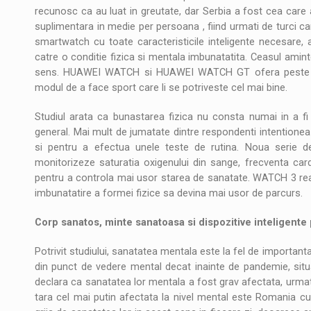
recunosc ca au luat in greutate, dar Serbia a fost cea care
suplimentara in medie per persoana , fiind urmati de turci ca
smartwatch cu toate caracteristicile inteligente necesare, a
catre o conditie fizica si mentala imbunatatita. Ceasul aminte
sens. HUAWEI WATCH si HUAWEI WATCH GT ofera peste 10
modul de a face sport care li se potriveste cel mai bine.
Studiul arata ca bunastarea fizica nu consta numai in a fi
general. Mai mult de jumatate dintre respondenti intentionea
si pentru a efectua unele teste de rutina. Noua serie 
monitorizeze saturatia oxigenului din sange, frecventa cardi
pentru a controla mai usor starea de sanatate. WATCH 3 reamin
imbunatatire a formei fizice sa devina mai usor de parcurs.
Corp sanatos, minte sanatoasa si dispozitive inteligente p
Potrivit studiului, sanatatea mentala este la fel de importan
din punct de vedere mental decat inainte de pandemie, situa
declara ca sanatatea lor mentala a fost grav afectata, urmato
tara cel mai putin afectata la nivel mental este Romania cu r