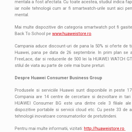
mentala a fost afectata. Cu toate acestea, studiul indica fapt
iar noile tehnologii cum ar fi smartwatch-urile sunt aici pe
mental.
Mai multe dispozitive din categoria smartwatch pot fi gasite
Back To School pe
www.huaweistore.ro
.
Campania aduce discount-uri de pana la 50% si oferte de tip
Huawei, pana pe data de 26 septembrie. In prim plan se
FreeLace, dar si reducerile de 500 lei la HUAWEI WATCH GT 
stilul de viata au parte de cele mai bune preturi.
Despre Huawei Consumer Business Group
Produsele si serviciile Huawei sunt disponibile in peste 17
Compania are 14 centre de cercetare si dezvoltare in tari 
HUAWEI Consumer BG este una dintre cele 3 filiale ale 
dispozitive portabile si servicii cloud etc. Cu peste 33 de
tehnologii inovatoare consumatorilor de pretutindeni.
Pentru mai multe informatii, vizitati:
http://huaweistore.ro