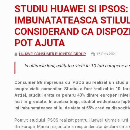
Noul Mercedes-Benz VLE este acum disponib
STIRI
STUDIU HUAWEI SI IPSOS:
JAECOO 5 SHS-H a ajuns in Romania
STIRI
IMBUNATATEASCA STILUL 
CONSIDERAND CA DISPOZI
Proteinmaxxing and the Future of Protein
ARTICOLE
POT AJUTA
HUAWEI CONSUMER BUSINESS GROUP
15 Sep 2021
In ultimele luni, calitatea vietii in 10 tari europene a
Consumer BG impreuna cu IPSOS au realizat un studiu ca
asupra vietii oamenilor. Studiul a fost realizat in 10 tar
Astfel, studiul arata ca pentru 43% dintre europeni nive
luat in greutate. In acelasi timp, studiul evidentiaza fa
isi imbunatateasca stilul de viata si 55% cred ca dispoziti
Potrivit studiului IPSOS realizat pentru Huawei, ultimele lun
din Europa. Marea majoritate a respondentilor declara ca a 