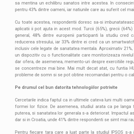
sa mentina un echilibru sanatos intre acestea. In consecinta
pentru 43% dintre oameni, iar natiunile care au suferit cel mai 
Cu toate acestea, respondentii doresc sa-si imbunatateasca c
aplicatii ii pot ajuta in acest mod. Turcii (65%), grecii (64%)
general, 48% dintre europenii participanti la studiu cred ca 
reducerea stresului, iar 33% dintre ei cred ca un smartwatch 
inclusiv cele legate de sanatatea mentala. Aproximativ 21%, si
un dispozitiv cu o functionalitate care monitorizeaza nivel
dar ofera, de asemenea, memento-uri despre exercitiile regulat
se concentreze mai bine. Mai mult decat atat, cu funtia H
probleme de somn si se pot obtine recomandari pentru o cal
Pe drumul cel bun datorita tehnologiilor potrivite
Cercetarile indica faptul ca in ultimele cateva luni multi oa
formei lor fizice. De asemenea, studiul arata ca pe langa f
puterea, si sanatatea lor generala s-a deteriorat. Impactul asupr
dar si in Croatia, unde 41% dintre respondenti se simt mai rau 
Pentru fiecare tara care a luat parte la studiul IPSOS s-a