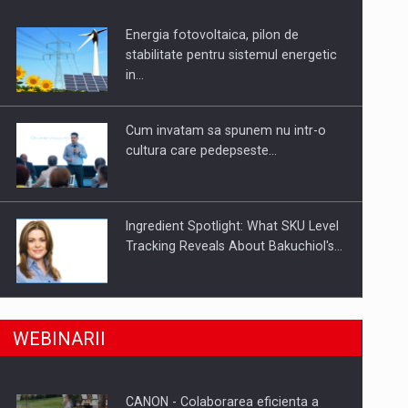
Energia fotovoltaica, pilon de
uselor din piata
stabilitate pentru sistemul energetic
in…
Cum invatam sa spunem nu intr-o
cultura care pedepseste…
Ingredient Spotlight: What SKU Level
Tracking Reveals About Bakuchiol's…
Producatorii si comerciantii care nu
a, preiau compania intr-o tranzactie de peste 25…
WEBINARII
se supun noilor reglementari…
CANON - Colaborarea eficienta a