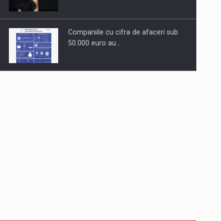
Companiile cu cifra de afaceri sub
50.000 euro au…
Dinu Bumbacea revine in PwC
Romania ca Partener si…
Comunicat de presa: Joburile part-
time reincep sa intre pe…