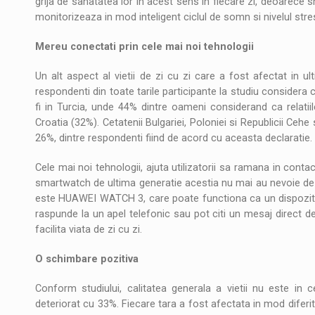
grija de sanatatea lor in acest sens in fiecare zi, deoarece 
monitorizeaza in mod inteligent ciclul de somn si nivelul stre
Mereu conectati prin cele mai noi tehnologii
Un alt aspect al vietii de zi cu zi care a fost afectat in ul
respondenti din toate tarile participante la studiu considera c
fi in Turcia, unde 44% dintre oameni considerand ca relatii
Croatia (32%). Cetatenii Bulgariei, Poloniei si Republicii Ceh
26%, dintre respondenti fiind de acord cu aceasta declaratie.
Cele mai noi tehnologii, ajuta utilizatorii sa ramana in contact
smartwatch de ultima generatie acestia nu mai au nevoie de
este HUAWEI WATCH 3, care poate functiona ca un dispozitiv
raspunde la un apel telefonic sau pot citi un mesaj direct 
facilita viata de zi cu zi.
O schimbare pozitiva
Conform studiului, calitatea generala a vietii nu este in 
deteriorat cu 33%. Fiecare tara a fost afectata in mod diferit