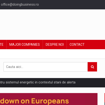
office@doingbusiness.ro
TE
MAJOR COMPANIES
DESPRE NOI
CONTACT
ntru sistemul energetic in contextul starii de alerta
are pedepseste granitele?
ing Reveals About Bakuchiol's Evolution