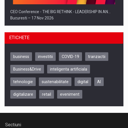
CEO Conference - THE BIG RETHINK - LEADERSHIP IN AN…
Bucuresti – 17 Nov 2026
ETICHETE
business
investitii
COVID-19
tranzactii
Business&Drive
inteligenta artificiala
tehnologie
sustenabilitate
digital
AI
digitalizare
retail
eveniment
Be Inspired. Make it Happen!, CLUJ, 9 Decembrie
Cluj-Napoca – 9 Dec 2026
Sectiuni