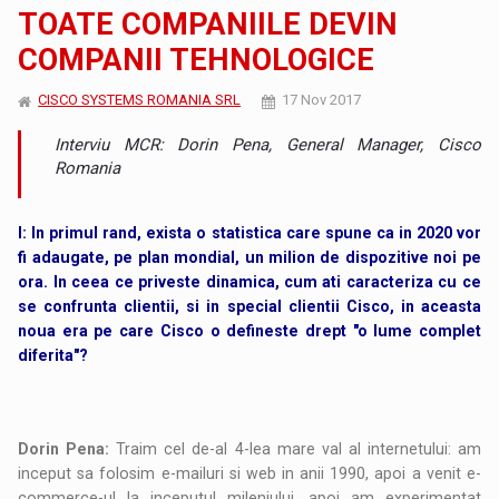
TOATE COMPANIILE DEVIN
COMPANII TEHNOLOGICE
CISCO SYSTEMS ROMANIA SRL
17 Nov 2017
Interviu MCR: Dorin Pena, General Manager, Cisco
Romania
I:
In primul rand, exista o statistica care spune ca in 2020 vor
fi adaugate, pe plan mondial, un milion de dispozitive noi pe
ora. In ceea ce priveste dinamica, cum ati caracteriza cu ce
se confrunta clientii, si in special clientii Cisco, in aceasta
noua era pe care Cisco o defineste drept "o lume complet
diferita"?
Dorin Pena:
Traim cel de-al 4-lea mare val al internetului: am
inceput sa folosim e-mailuri si web in anii 1990, apoi a venit e-
commerce-ul la inceputul mileniului, apoi am experimentat