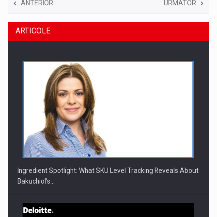
ANTERIOR
URMATOR
ARTICOLE
Ingredient Spotlight: What SKU Level Tracking Reveals About
Bakuchiol's…