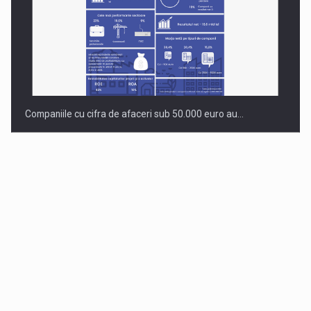
Companiile cu cifra de afaceri sub 50.000 euro au…
Dinu Bumbacea revine in PwC Romania ca Partener si…