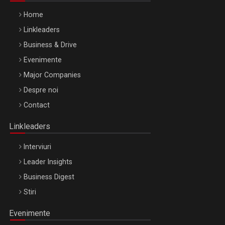
Home
Linkleaders
Business & Drive
Evenimente
Major Companies
Be Inspired. Make it Happen!, ARTEMIS LETO, ORADEA, 8
Despre noi
Octombrie
Contact
Oradea – 8 Oct 2026
Linkleaders
Interviuri
Leader Insights
Business Digest
Stiri
Evenimente