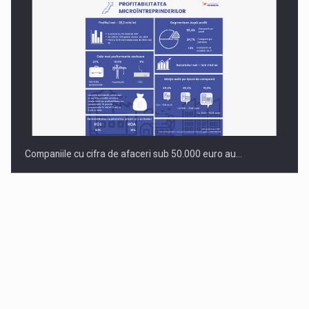
Companiile cu cifra de afaceri sub 50.000 euro au…