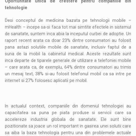
Oportunitate unica de crestere pentru companiile din
tehnologie
Desi conceptul de medicina bazata pe tehnologii mobile –
mHealth – incepe sa-si faca tot mai simtite efectele in sistemul
de sanatate, suntem inca abia la inceputul curbei de adoptie. Un
raport recent arata ca doar 23% dintre consumatori au folosit
pana astazi solutiile mobile de sanatate, inclusiv faptul de a
suna de la mobil la cabinetul medical. Aceste rezultate sunt
inca departe de tiparele generale de utilizare a telefoniei mobile
– care arata ca, de exemplu, 64% dintre consumatori au trimis
un mesaj text, 38% si-au folosit telefonul mobil ca sa intre pe
internet si 27% folosesc aplicatii pe mobil.
In actualul context, companiile din domeniul tehnologiei au
capacitatea sa puna pe piata produse si servicii care sa
accelereze industria globala de sanatate. Ele sunt bine
pozitionate sa joace un rol important in gasirea unei solutii care
sa aiba la baza tehnologia pentru una din problemele actuale