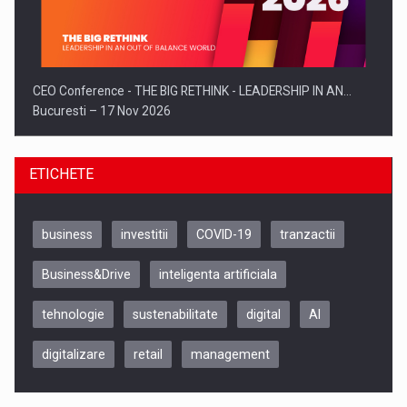
CEO Conference - THE BIG RETHINK - LEADERSHIP IN AN…
Bucuresti – 17 Nov 2026
ETICHETE
business
investitii
COVID-19
tranzactii
Business&Drive
inteligenta artificiala
tehnologie
sustenabilitate
digital
AI
digitalizare
retail
management
Be Inspired. Make it Happen!, CLUJ, 9 Decembrie
Cluj-Napoca – 9 Dec 2026