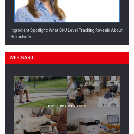
Ingredient Spotlight: What SKU Level Tracking Reveals About
Bakuchiol's…
WEBINARII
Producatorii si comerciantii care nu se supun noilor
reglementari…