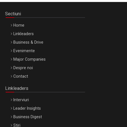
Sectiuni
Home
Linkleaders
Business & Drive
Evenimente
Major Companies
Be Inspired. Make it Happen!, ARTEMIS LETO, ORADEA, 8
Despre noi
Octombrie
Contact
Oradea – 8 Oct 2026
Linkleaders
Interviuri
Leader Insights
Business Digest
Stiri