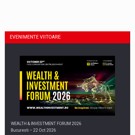
Dinu Bumbacea revine in PwC Romania ca Partener si…
EVENIMENTE VIITOARE
Comunicat de presa: Joburile part-time reincep sa intre pe…
WEALTH & INVESTMENT FORUM 2026
Bucuresti – 22 Oct 2026