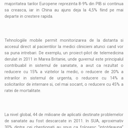
majoritatea tarilor Europene reprezinta 8-9% din PIB si continua
sa creasca, iar in China au ajuns deja la 4,5% fiind pe mai
departe in crestere rapida.
Tehnologiile mobile permit monitorizarea de la distanta si
accesul direct al pacientilor la medici clinicieni atunci cand vor
sa puna intrebari. De exemplu, un proiect-pilot de telemedicina
derulat in 2011 in Marea Britanie, unde guvernul este principalul
contribuabil in sistemul de sanatate, a avut ca rezultat o
reducere cu 15% a vizitelor la medic, o reducere de 20% a
intrarilor in sistemul de urgenta, o reducere cu 14% a
solicitarilor de internare si, cel mai socant, o reducere cu 45% a
ratei de mortalitate.
La nivel global, 44 de milioane de aplicatii destinate problemelor
de sanatate au fost descarcate in 2011. In SUA, aproximativ
30% dintre cei chestionati au spus ca folosesc ”intotdeauna”