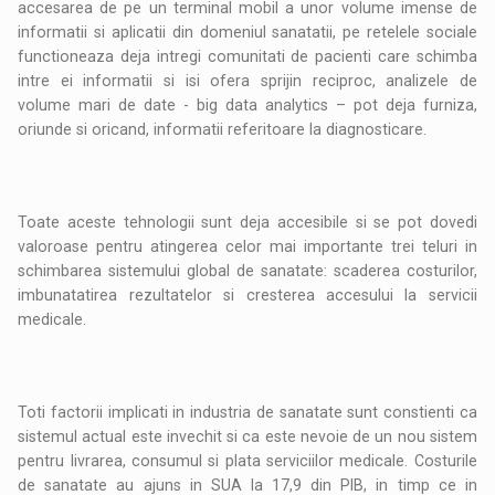
accesarea de pe un terminal mobil a unor volume imense de
informatii si aplicatii din domeniul sanatatii, pe retelele sociale
functioneaza deja intregi comunitati de pacienti care schimba
intre ei informatii si isi ofera sprijin reciproc, analizele de
volume mari de date - big data analytics – pot deja furniza,
oriunde si oricand, informatii referitoare la diagnosticare.
Toate aceste tehnologii sunt deja accesibile si se pot dovedi
valoroase pentru atingerea celor mai importante trei teluri in
schimbarea sistemului global de sanatate: scaderea costurilor,
imbunatatirea rezultatelor si cresterea accesului la servicii
medicale.
Toti factorii implicati in industria de sanatate sunt constienti ca
sistemul actual este invechit si ca este nevoie de un nou sistem
pentru livrarea, consumul si plata serviciilor medicale. Costurile
de sanatate au ajuns in SUA la 17,9 din PIB, in timp ce in