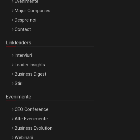
Evenimente
Major Companies
Be Inspired. Make it Happen!, ARTEMIS LETO, ORADEA, 8
Despre noi
Octombrie
Contact
Oradea – 8 Oct 2026
Linkleaders
Interviuri
Leader Insights
Business Digest
Stiri
Evenimente
CEO Conference
Alte Evenimente
Business Evolution
Webinarii