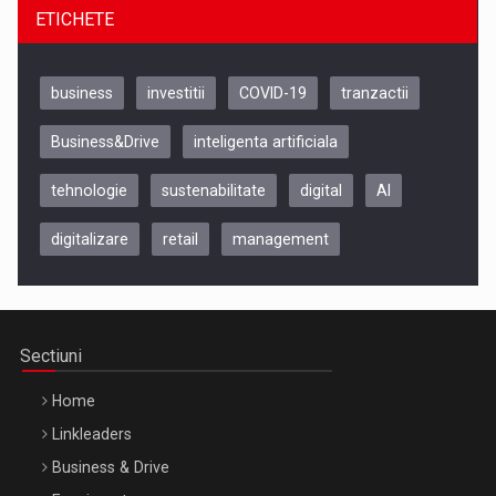
ETICHETE
business
investitii
COVID-19
tranzactii
Business&Drive
inteligenta artificiala
tehnologie
sustenabilitate
digital
AI
digitalizare
retail
management
Be Inspired. Make it Happen!, CLUJ, 9 Decembrie
Cluj-Napoca – 9 Dec 2026
Sectiuni
Home
Linkleaders
Business & Drive