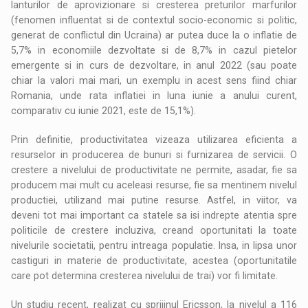
lanturilor de aprovizionare si cresterea preturilor marfurilor
(fenomen influentat si de contextul socio-economic si politic,
generat de conflictul din Ucraina) ar putea duce la o inflatie de
5,7% in economiile dezvoltate si de 8,7% in cazul pietelor
emergente si in curs de dezvoltare, in anul 2022 (sau poate
chiar la valori mai mari, un exemplu in acest sens fiind chiar
Romania, unde rata inflatiei in luna iunie a anului curent,
comparativ cu iunie 2021, este de 15,1%).
Prin definitie, productivitatea vizeaza utilizarea eficienta a
resurselor in producerea de bunuri si furnizarea de servicii. O
crestere a nivelului de productivitate ne permite, asadar, fie sa
producem mai mult cu aceleasi resurse, fie sa mentinem nivelul
productiei, utilizand mai putine resurse. Astfel, in viitor, va
deveni tot mai important ca statele sa isi indrepte atentia spre
politicile de crestere incluziva, creand oportunitati la toate
nivelurile societatii, pentru intreaga populatie. Insa, in lipsa unor
castiguri in materie de productivitate, acestea (oportunitatile
care pot determina cresterea nivelului de trai) vor fi limitate.
Un studiu recent, realizat cu sprijinul Ericsson, la nivelul a 116