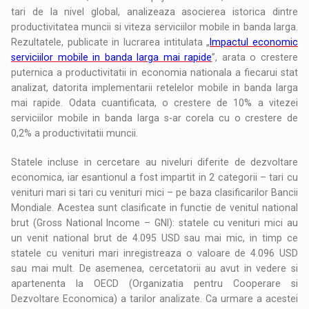
tari de la nivel global, analizeaza asocierea istorica dintre
productivitatea muncii si viteza serviciilor mobile in banda larga.
Rezultatele, publicate in lucrarea intitulata „
Impactul economic
serviciilor mobile in banda larga mai rapide
”, arata o crestere
puternica a productivitatii in economia nationala a fiecarui stat
analizat, datorita implementarii retelelor mobile in banda larga
mai rapide. Odata cuantificata, o crestere de 10% a vitezei
serviciilor mobile in banda larga s-ar corela cu o crestere de
0,2% a productivitatii muncii.
Statele incluse in cercetare au niveluri diferite de dezvoltare
economica, iar esantionul a fost impartit in 2 categorii – tari cu
venituri mari si tari cu venituri mici – pe baza clasificarilor Bancii
Mondiale. Acestea sunt clasificate in functie de venitul national
brut (Gross National Income – GNI): statele cu venituri mici au
un venit national brut de 4.095 USD sau mai mic, in timp ce
statele cu venituri mari inregistreaza o valoare de 4.096 USD
sau mai mult. De asemenea, cercetatorii au avut in vedere si
apartenenta la OECD (Organizatia pentru Cooperare si
Dezvoltare Economica) a tarilor analizate. Ca urmare a acestei