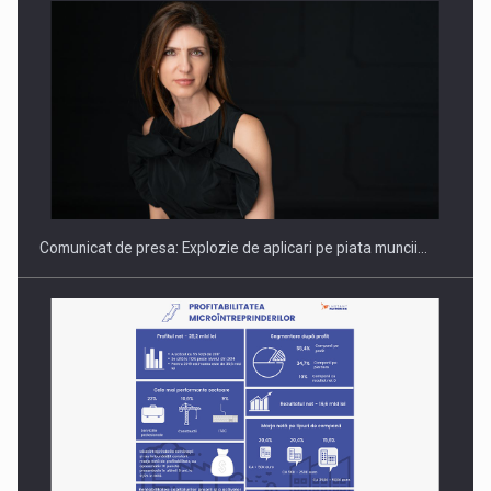
Hard Enduro Piatra Craiului 2026, fueled by benzinariile RO…
Comunicat de presa: Explozie de aplicari pe piata muncii…