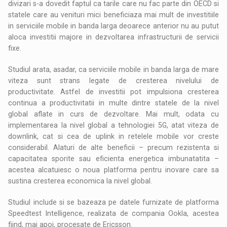
divizari s-a dovedit faptul ca tarile care nu fac parte din OECD si
statele care au venituri mici beneficiaza mai mult de investitiile
in serviciile mobile in banda larga deoarece anterior nu au putut
aloca investitii majore in dezvoltarea infrastructurii de servicii
fixe.
Studiul arata, asadar, ca serviciile mobile in banda larga de mare
viteza sunt strans legate de cresterea nivelului de
productivitate. Astfel de investitii pot impulsiona cresterea
continua a productivitatii in multe dintre statele de la nivel
global aflate in curs de dezvoltare. Mai mult, odata cu
implementarea la nivel global a tehnologiei 5G, atat viteza de
downlink, cat si cea de uplink in retelele mobile vor creste
considerabil. Alaturi de alte beneficii – precum rezistenta si
capacitatea sporite sau eficienta energetica imbunatatita –
acestea alcatuiesc o noua platforma pentru inovare care sa
sustina cresterea economica la nivel global.
Studiul include si se bazeaza pe datele furnizate de platforma
Speedtest Intelligence, realizata de compania Ookla, acestea
fiind, mai apoi, procesate de Ericsson.