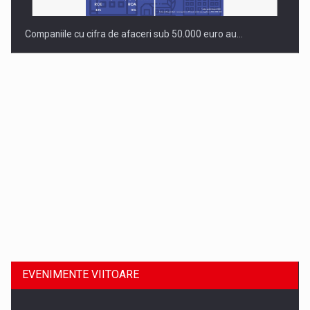
Companiile cu cifra de afaceri sub 50.000 euro au…
Dinu Bumbacea revine in PwC Romania ca Partener si…
EVENIMENTE VIITOARE