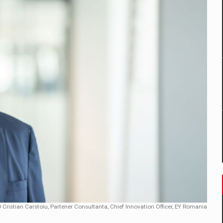
un noilor reglementari UE privind ambalajele pot risca retragerea prod
ES ON THE INTERNATIONAL BUSINESS SCENE
OST DIGITALIZED WHOLESALER IN ROMANIA
 benzinariile RO concept OSCAR – peste 500 de participanti
management a Pall-Ex, liderul pietei de transport paletizat din Romani
MBRU AL FAMILIEI: RANGE ROVER GT
 Cristian Carstoiu, Partener Consultanta, Chief Innovation Officer, EY Romania