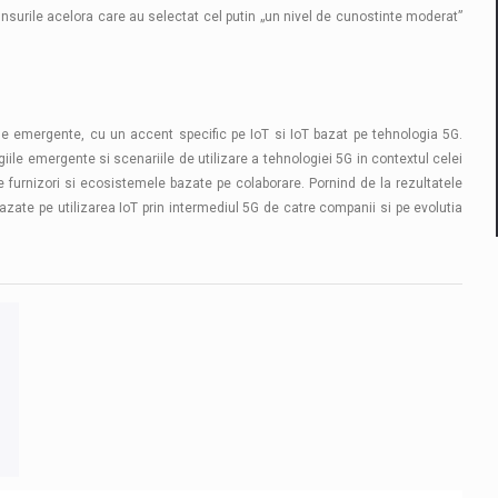
unsurile acelora care au selectat cel putin „un nivel de cunostinte moderat”
ogiile emergente, cu un accent specific pe IoT si IoT bazat pe tehnologia 5G.
giile emergente si scenariile de utilizare a tehnologiei 5G in contextul celei
 de furnizori si ecosistemele bazate pe colaborare. Pornind de la rezultatele
azate pe utilizarea IoT prin intermediul 5G de catre companii si pe evolutia