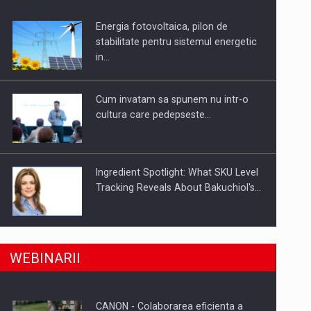
Energia fotovoltaica, pilon de
uselor din piata
stabilitate pentru sistemul energetic
in…
Cum invatam sa spunem nu intr-o
cultura care pedepseste…
Ingredient Spotlight: What SKU Level
Tracking Reveals About Bakuchiol's…
Producatorii si comerciantii care nu
a, preiau compania intr-o tranzactie de peste 25…
WEBINARII
se supun noilor reglementari…
CANON - Colaborarea eficienta a