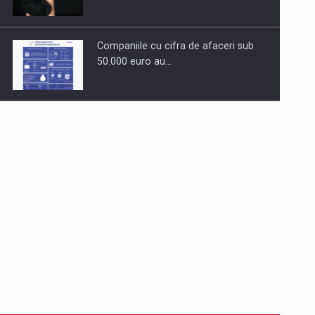
Companiile cu cifra de afaceri sub
50.000 euro au…
Dinu Bumbacea revine in PwC
Romania ca Partener si…
Comunicat de presa: Joburile part-
time reincep sa intre pe…