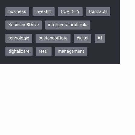
business
investitii
COVID-19
tranzactii
Be Inspired. Make it Happen!,
Business&Drive
inteligenta artificiala
ARTEMIS LETO, ORADEA, 8
Octombrie
tehnologie
sustenabilitate
digital
AI
Oradea – 8 Oct 2026
digitalizare
retail
management