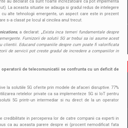
nte au declarat ca sunt foarte increzatoare ca pot implementa
t). La aceasta situatie se adauga si gradul redus de intelegere
cu alte tehnologii emergente, un aspect care este in prezent
e s-a clasat pe locul al cincilea anul trecut.
nications
, a declarat: „
Exista inca temeri fundamentale despre
mergente. Furnizorii de solutii 5G ar trebui sa isi asume acest
u clientii. Educand companiile despre cum poate fi valorificata
rii de servicii pot creste gradul de incredere a companiilor in
re operatorii de telecomunicatii se confrunta cu un deficit de
ive la solutiile 5G oferite prin modele de afaceri disruptive. 77%
ilizarea retelelor private ca sa implementeze 5G si IoT pentru
solutii 5G printr-un intermediar si nu direct de la un operator
 credibilitate in perceperea lor de catre companii ca experti in
pus ca au aceasta parere despre ei (procent nemodificat fata