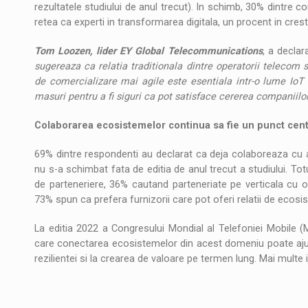
rezultatele studiului de anul trecut). In schimb, 30% dintre c
retea ca experti in transformarea digitala, un procent in crest
Tom Loozen, lider EY Global Telecommunications
, a declara
sugereaza ca relatia traditionala dintre operatorii telecom 
de comercializare mai agile este esentiala intr-o lume IoT 
masuri pentru a fi siguri ca pot satisface cererea companiilo
Colaborarea ecosistemelor continua sa fie un punct centr
69% dintre respondenti au declarat ca deja colaboreaza cu a
nu s-a schimbat fata de editia de anul trecut a studiului. T
de parteneriere, 36% cautand parteneriate pe verticala cu or
73% spun ca prefera furnizorii care pot oferi relatii de ecosis
La editia 2022 a Congresului Mondial al Telefoniei Mobile 
care conectarea ecosistemelor din acest domeniu poate ajuta 
rezilientei si la crearea de valoare pe termen lung. Mai multe