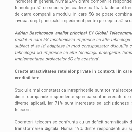
incredere in general. Numai 24% dintre companiile responde
tehnologia 5G cu succes (in scadere cu 1% fata de anul trecu
de catre companii a modului in care 5G se poate combina 
invocat drept principalul impediment pentru perceptia 5G si car
Adrian Baschnonga
,
analist principal EY Global Telecommu
modul in care 5G functioneaza impreuna cu alte tehnologii e
subiect si sa isi adapteze in mod corespunzator discutiile c
tehnologia 5G impreuna cu alte tehnologii emergente, furnizo
implementarea proiectelor 5G ale acestora
”.
Creste atractivitatea retelelor private in contextul in ca
credibilitate
Studiul a mai constatat ca intreprinderile sunt tot mai recept
dintre companiile respondente spun ca sunt interesate de ut
diverse aplicatii, iar 71% sunt interesate sa achizitioneze 
telecom.
Operatorii telecom se confrunta cu un deficit semnificativ de
transformarea digitala. Numai 19% dintre respondenti au s