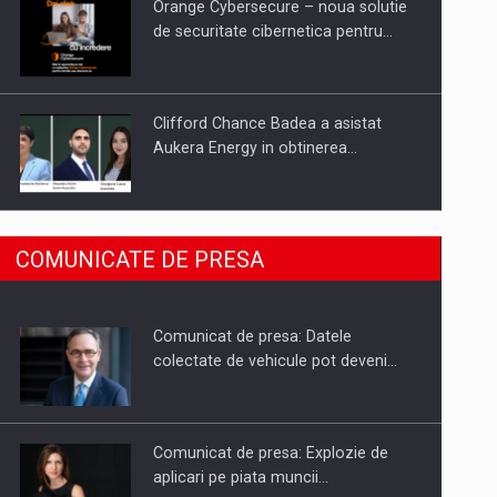
Orange Cybersecure – noua solutie
de securitate cibernetica pentru…
Clifford Chance Badea a asistat
Aukera Energy in obtinerea…
SAPTE PERSONALITATI DIN MEDIUL
COMUNICATE DE PRESA
DE AFACERI, ACADEMIC SI
INSTITUTIONAL…
Comunicat de presa: Datele
Hard Enduro Piatra Craiului 2026,
colectate de vehicule pot deveni…
fueled by benzinariile RO…
Comunicat de presa: Explozie de
aplicari pe piata muncii…