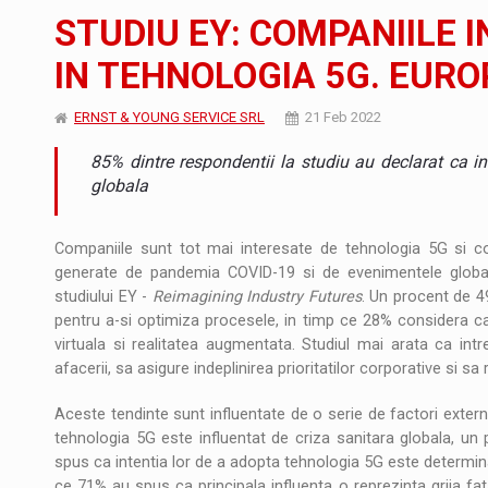
Noul Mercedes-Benz VLE este acum disponib
STIRI
STUDIU EY: COMPANIILE 
JAECOO 5 SHS-H a ajuns in Romania
STIRI
IN TEHNOLOGIA 5G. EURO
Proteinmaxxing and the Future of Protein
ARTICOLE
ERNST & YOUNG SERVICE SRL
21 Feb 2022
85% dintre respondentii la studiu au declarat ca in
globala
Companiile sunt tot mai interesate de tehnologia 5G si c
generate de pandemia COVID-19 si de evenimentele global
studiului EY -
Reimagining Industry Futures
. Un procent de 4
pentru a-si optimiza procesele, in timp ce 28% considera ca 
virtuala si realitatea augmentata. Studiul mai arata ca int
afacerii, sa asigure indeplinirea prioritatilor corporative si sa
Aceste tendinte sunt influentate de o serie de factori extern
tehnologia 5G este influentat de criza sanitara globala, un 
spus ca intentia lor de a adopta tehnologia 5G este determinat
ce 71% au spus ca principala influenta o reprezinta grija fa