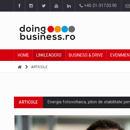
+40-21-317.03.90
HOME
LINKLEADERS
BUSINESS & DRIVE
EVENIMEN
ARTICOLE
Energia fotovoltaica, pilon de stabilitate pe
ARTICOLE
Cum invatam sa spunem nu intr-o cultura c
ARTICOLE
Ingredient Spotlight: What SKU Level Track
ARTICOLE