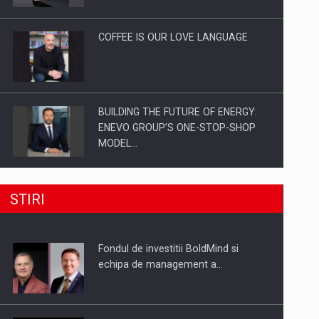
Investitii Digitalizare
COFFEE IS OUR LOVE LANGUAGE
BUILDING THE FUTURE OF ENERGY:
ENEVO GROUP’S ONE-STOP-SHOP
MODEL…
ROOTED IN ROMANIA, BUILT TO
STIRI
DELIVER TECHNOLOGY FOR THE…
Fondul de investitii BoldMind si
PUTTING ROMANIAN CORPORATE
echipa de management a…
COMPANIES ON THE INTERNATIONAL
BUSINESS SCENE