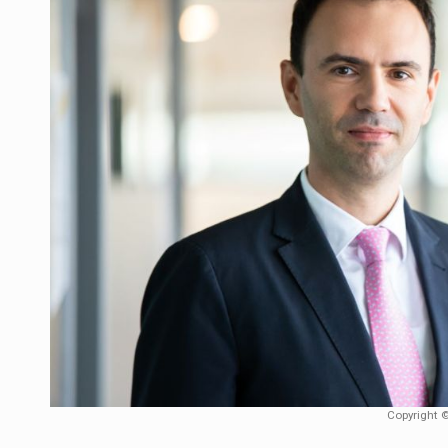
Producatorii si comerciantii care nu se sup
ARTICOLE
LEADERSHIP IN MISCARE
INTERVIURI
CU BATERIILE PERMANENT INCARCATE
INTERVIURI
PUTTING ROMANIAN CORPORATE COMPANI
INTERVIURI
OUR EDGE WILL COME FROM BEING THE M
INTERVIURI
COFFEE IS OUR LOVE LANGUAGE
INTERVIURI
Hard Enduro Piatra Craiului 2026, fueled by
STIRI
Fondul de investitii BoldMind si echipa de 
STIRI
RANGE ROVER DEZVALUIE AL CINCILEA ME
STIRI
Copyright ©