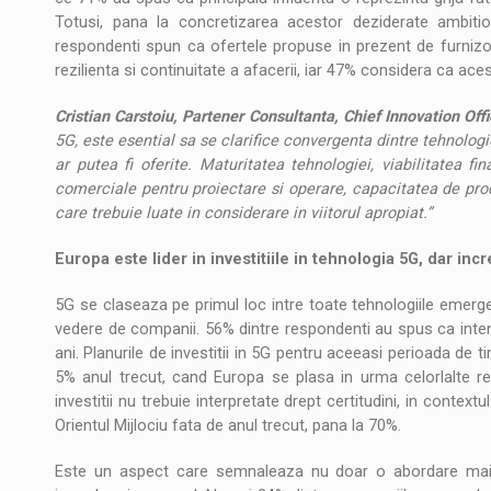
Totusi, pana la concretizarea acestor deziderate ambit
respondenti spun ca ofertele propuse in prezent de furnizori
rezilienta si continuitate a afacerii, iar 47% considera ca ace
Cristian Carstoiu, Partener Consultanta, Chief Innovation Off
5G, este esential sa se clarifice convergenta dintre tehnologi
ar putea fi oferite. Maturitatea tehnologiei, viabilitatea fi
comerciale pentru proiectare si operare, capacitatea de prod
care trebuie luate in considerare in viitorul apropiat.”
Europa este lider in investitiile in tehnologia 5G, dar inc
5G se claseaza pe primul loc intre toate tehnologiile emergente
vedere de companii. 56% dintre respondenti au spus ca inten
ani. Planurile de investitii in 5G pentru aceeasi perioada de ti
5% anul trecut, cand Europa se plasa in urma celorlalte reg
investitii nu trebuie interpretate drept certitudini, in contextu
Orientul Mijlociu fata de anul trecut, pana la 70%.
Este un aspect care semnaleaza nu doar o abordare mai c