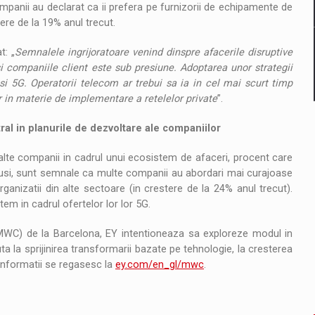
ompanii au declarat ca ii prefera pe furnizorii de echipamente de
ere de la 19% anul trecut.
t: „
Semnalele ingrijoratoare venind dinspre afacerile disruptive
si companiile client este sub presiune. Adoptarea unor strategii
si 5G. Operatorii telecom ar trebui sa ia in cel mai scurt timp
r in materie de implementare a retelelor private
”.
al in planurile de dezvoltare ale companiilor
lte companii in cadrul unui ecosistem de afaceri, procent care
otusi, sunt semnale ca multe companii au abordari mai curajoase
ganizatii din alte sectoare (in crestere de la 24% anul trecut).
tem in cadrul ofertelor lor lor 5G.
(MWC) de la Barcelona, EY intentioneaza sa exploreze modul in
la sprijinirea transformarii bazate pe tehnologie, la cresterea
 informatii se regasesc la
ey.com/en_gl/mwc
.