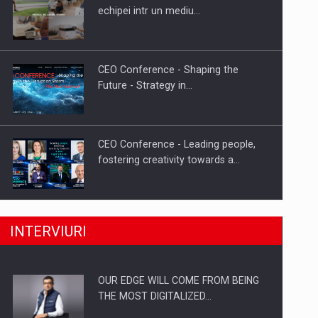
Proteinmaxxing and the Future of
echipei intr un mediu…
Protein Demand
CEO Conference - Shaping the
Future - Strategy in…
CEO Conference - Leading people,
fostering creativity towards a…
CEO Conference - Shaping The
INTERVIURI
Future - Technology and…
OUR EDGE WILL COME FROM BEING
Webinar - Business Evolution-
THE MOST DIGITALIZED…
RETHINK STRATEGY-Finantare