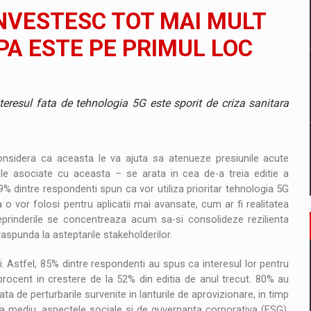
il pentru comanda intr-o gama extinsa de variante atragatoare
INVESTESC TOT MAI MULT
PA ESTE PE PRIMUL LOC
 Demand
teresul fata de tehnologia 5G este sporit de criza sanitara
onsidera ca aceasta le va ajuta sa atenueze presiunile acute
e asociate cu aceasta – se arata in cea de-a treia editie a
9% dintre respondenti spun ca vor utiliza prioritar tehnologia 5G
o vor folosi pentru aplicatii mai avansate, cum ar fi realitatea
reprinderile se concentreaza acum sa-si consolideze rezilienta
 raspunda la asteptarile stakeholderilor.
i. Astfel, 85% dintre respondenti au spus ca interesul lor pentru
procent in crestere de la 52% din editia de anul trecut. 80% au
a de perturbarile survenite in lanturile de aprovizionare, in timp
ta mediu, aspectele sociale si de guvernanta corporativa (ESG).