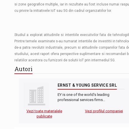
si zone geografice multiple, iar in rezultate au fost incluse numai rasp
cu privire la initiativele IoT sau 5G din cadrul organizatiilor lor.
Studiul a explorat atitudinile si intentiile executivilor fata de tehnol
Printre temele examinate s-au numarat intentiile de investitii in tehnolo
de-a patra revolutii industriale, precum si atitudinile companiilor fata
studiului, acest raport ofera perspective suplimentare si recomandari b
relatiilor acestora cu furnizorii de solutii IoT prin intermediul 5G.
Autori
ERNST & YOUNG SERVICE SRL
EY is one of the world's leading
professional services firms…
Vezi toate materialele
Vezi profilul companiei
publicate