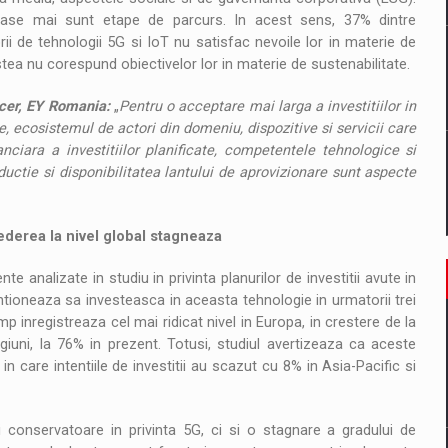
ioase mai sunt etape de parcurs. In acest sens, 37% dintre
i de tehnologii 5G si IoT nu satisfac nevoile lor in materie de
stea nu corespund obiectivelor lor in materie de sustenabilitate.
icer, EY Romania:
„
Pentru o acceptare mai larga a investitiilor in
e, ecosistemul de actori din domeniu, dispozitive si servicii care
nanciara a investitiilor planificate, competentele tehnologice si
uctie si disponibilitatea lantului de aprovizionare sunt aspecte
rederea la nivel global stagneaza
 analizate in studiu in privinta planurilor de investitii avute in
tioneaza sa investeasca in aceasta tehnologie in urmatorii trei
mp inregistreaza cel mai ridicat nivel in Europa, in crestere de la
iuni, la 76% in prezent. Totusi, studiul avertizeaza ca aceste
l in care intentiile de investitii au scazut cu 8% in Asia-Pacific si
onservatoare in privinta 5G, ci si o stagnare a gradului de