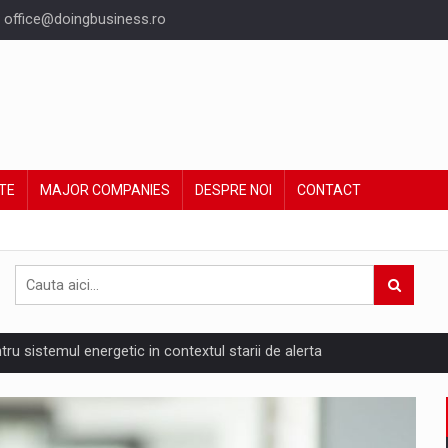
office@doingbusiness.ro
TE
MAJOR COMPANIES
DESPRE NOI
CONTACT
ntru sistemul energetic in contextul starii de alerta
are pedepseste granitele?
ing Reveals About Bakuchiol's Evolution