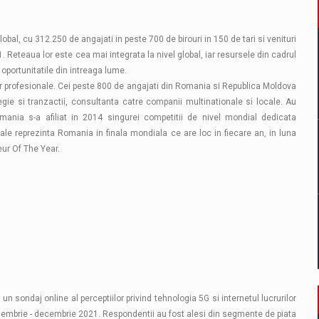
lobal, cu 312.250 de angajati in peste 700 de birouri in 150 de tari si venituri
. Reteaua lor este cea mai integrata la nivel global, iar resursele din cadrul
e oportunitatile din intreaga lume.
lor profesionale. Cei peste 800 de angajati din Romania si Republica Moldova
ategie si tranzactii, consultanta catre companii multinationale si locale. Au
omania s-a afiliat in 2014 singurei competitii de nivel mondial dedicata
cale reprezinta Romania in finala mondiala ce are loc in fiecare an, in luna
eur Of The Year.
n sondaj online al perceptiilor privind tehnologia 5G si internetul lucrurilor
noiembrie - decembrie 2021. Respondentii au fost alesi din segmente de piata