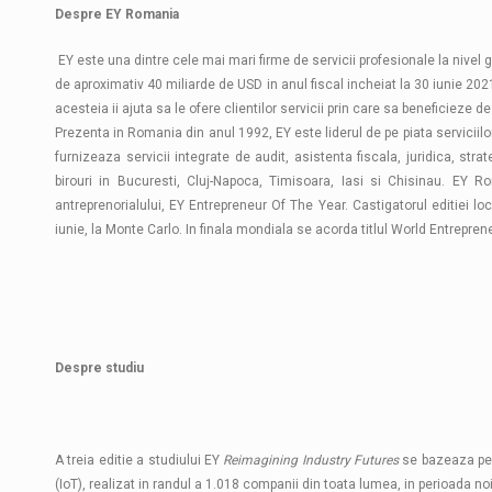
Despre EY Romania
EY este una dintre cele mai mari firme de servicii profesionale la nivel g
de aproximativ 40 miliarde de USD in anul fiscal incheiat la 30 iunie 2021
acesteia ii ajuta sa le ofere clientilor servicii prin care sa beneficieze d
Prezenta in Romania din anul 1992, EY este liderul de pe piata servicii
furnizeaza servicii integrate de audit, asistenta fiscala, juridica, str
birouri in Bucuresti, Cluj-Napoca, Timisoara, Iasi si Chisinau. EY R
antreprenorialului, EY Entrepreneur Of The Year. Castigatorul editiei lo
iunie, la Monte Carlo. In finala mondiala se acorda titlul World Entrepren
Despre studiu
A treia editie a studiului EY
Reimagining Industry Futures
se bazeaza pe u
(IoT), realizat in randul a 1.018 companii din toata lumea, in perioada 