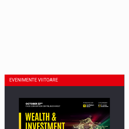
Dinu Bumbacea revine in PwC Romania ca Partener si…
EVENIMENTE VIITOARE