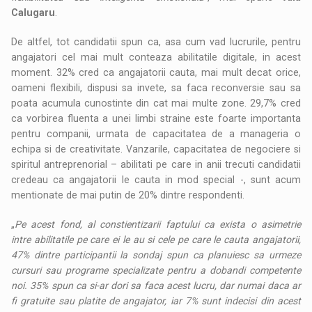
Calugaru
.
De altfel, tot candidatii spun ca, asa cum vad lucrurile, pentru
angajatori cel mai mult conteaza abilitatile digitale, in acest
moment. 32% cred ca angajatorii cauta, mai mult decat orice,
oameni flexibili, dispusi sa invete, sa faca reconversie sau sa
poata acumula cunostinte din cat mai multe zone. 29,7% cred
ca vorbirea fluenta a unei limbi straine este foarte importanta
pentru companii, urmata de capacitatea de a manageria o
echipa si de creativitate. Vanzarile, capacitatea de negociere si
spiritul antreprenorial – abilitati pe care in anii trecuti candidatii
credeau ca angajatorii le cauta in mod special -, sunt acum
mentionate de mai putin de 20% dintre respondenti.
„
Pe acest fond, al constientizarii faptului ca exista o asimetrie
intre abilitatile pe care ei le au si cele pe care le cauta angajatorii,
47% dintre participantii la sondaj spun ca planuiesc sa urmeze
cursuri sau programe specializate pentru a dobandi competente
noi. 35% spun ca si-ar dori sa faca acest lucru, dar numai daca ar
fi gratuite sau platite de angajator, iar 7% sunt indecisi din acest