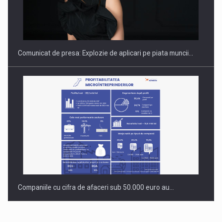
Hard Enduro Piatra Craiului 2026, fueled by benzinariile RO…
Comunicat de presa: Explozie de aplicari pe piata muncii…
Companiile cu cifra de afaceri sub 50.000 euro au…