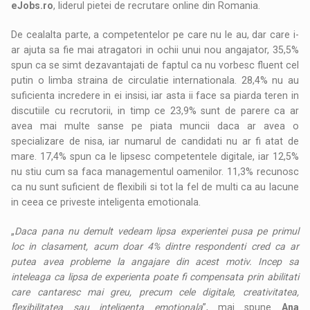
eJobs.ro
, liderul pietei de recrutare online din Romania.
De cealalta parte, a competentelor pe care nu le au, dar care i-
ar ajuta sa fie mai atragatori in ochii unui nou angajator, 35,5%
spun ca se simt dezavantajati de faptul ca nu vorbesc fluent cel
putin o limba straina de circulatie internationala. 28,4% nu au
suficienta incredere in ei insisi, iar asta ii face sa piarda teren in
discutiile cu recrutorii, in timp ce 23,9% sunt de parere ca ar
avea mai multe sanse pe piata muncii daca ar avea o
specializare de nisa, iar numarul de candidati nu ar fi atat de
mare. 17,4% spun ca le lipsesc competentele digitale, iar 12,5%
nu stiu cum sa faca managementul oamenilor. 11,3% recunosc
ca nu sunt suficient de flexibili si tot la fel de multi ca au lacune
in ceea ce priveste inteligenta emotionala.
„
Daca pana nu demult vedeam lipsa experientei pusa pe primul
loc in clasament, acum doar 4% dintre respondenti cred ca ar
putea avea probleme la angajare din acest motiv. Incep sa
inteleaga ca lipsa de experienta poate fi compensata prin abilitati
care cantaresc mai greu, precum cele digitale, creativitatea,
flexibilitatea sau inteligenta emotionala
”, mai spune
Ana