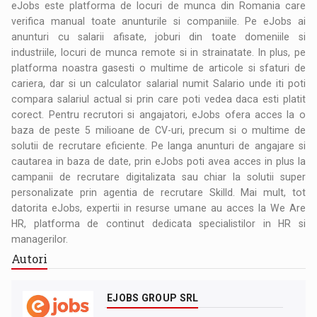
eJobs este platforma de locuri de munca din Romania care
verifica manual toate anunturile si companiile. Pe eJobs ai
anunturi cu salarii afisate, joburi din toate domeniile si
industriile, locuri de munca remote si in strainatate. In plus, pe
platforma noastra gasesti o multime de articole si sfaturi de
cariera, dar si un calculator salarial numit Salario unde iti poti
compara salariul actual si prin care poti vedea daca esti platit
corect. Pentru recrutori si angajatori, eJobs ofera acces la o
baza de peste 5 milioane de CV-uri, precum si o multime de
solutii de recrutare eficiente. Pe langa anunturi de angajare si
cautarea in baza de date, prin eJobs poti avea acces in plus la
campanii de recrutare digitalizata sau chiar la solutii super
personalizate prin agentia de recrutare Skilld. Mai mult, tot
datorita eJobs, expertii in resurse umane au acces la We Are
HR, platforma de continut dedicata specialistilor in HR si
managerilor.
Autori
EJOBS GROUP SRL