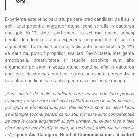
forte
Experienta este principalul atu pe care cred candidatii ca il au in
ochii unui potential angajator atunci cand se afla in cautarea
unui job. 55,1% dintre participantii la cel mai recent sondaj
derulat de eJobs.ro au pus experienta pe primul loc intr-un top
al punctelor forte, fiind urmata, la distanta considerabila (8,4%)
de carisma, potrivit propriilor evaluari. Flexibilitatea, inteligenta
emotionala, creativitatea si studiile absolvite sunt alte
argumente pe care mizeaza atunci cand se afla in cautarea
unui job si despre care cred ca le ofera un avantaj competitiv in
fata altor candidati care aplica pentru acelasi loc de munca.
„
Sunt destul de multi candidati care nu isi pot face propria
evaluare, nu stiu care sunt acele calitati pe care le detin si care ii
pot ajuta in obtinerea unui job. Unii dintre ei spun ca acest lucru
se intampla tocmai pentru ca nu stiu nici care sunt competentele
pe care le cauta angajatorii si, prin urmare, nu isi pot face o idee
clara despre cat de utile le sunt, in mod real, abilitatile pe care le
au
”, spune Ana Calugaru, Head of Communications in cadrul